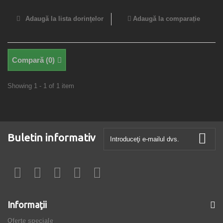
Adaugă la lista dorinţelor
Adaugă la comparație
Compară (
0
)
Showing 1 - 1 of 1 item
Buletin informativ
Informaţii
Oferte speciale