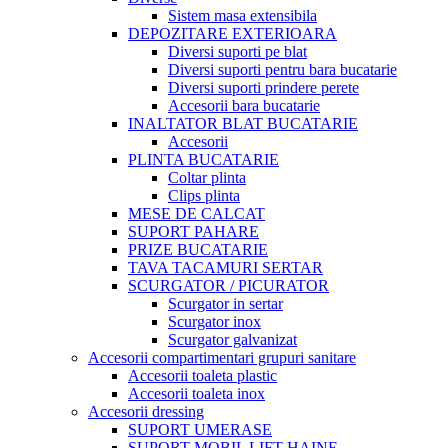
Sistem masa extensibila
DEPOZITARE EXTERIOARA
Diversi suporti pe blat
Diversi suporti pentru bara bucatarie
Diversi suporti prindere perete
Accesorii bara bucatarie
INALTATOR BLAT BUCATARIE
Accesorii
PLINTA BUCATARIE
Coltar plinta
Clips plinta
MESE DE CALCAT
SUPORT PAHARE
PRIZE BUCATARIE
TAVA TACAMURI SERTAR
SCURGATOR / PICURATOR
Scurgator in sertar
Scurgator inox
Scurgator galvanizat
Accesorii compartimentari grupuri sanitare
Accesorii toaleta plastic
Accesorii toaleta inox
Accesorii dressing
SUPORT UMERASE
SUPORT MOBIL LIFT HAINE