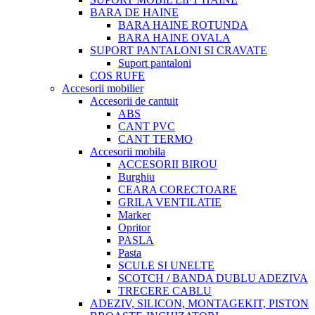
BARA DE HAINE
BARA HAINE ROTUNDA
BARA HAINE OVALA
SUPORT PANTALONI SI CRAVATE
Suport pantaloni
COS RUFE
Accesorii mobilier
Accesorii de cantuit
ABS
CANT PVC
CANT TERMO
Accesorii mobila
ACCESORII BIROU
Burghiu
CEARA CORECTOARE
GRILA VENTILATIE
Marker
Opritor
PASLA
Pasta
SCULE SI UNELTE
SCOTCH / BANDA DUBLU ADEZIVA
TRECERE CABLU
ADEZIV, SILICON, MONTAGEKIT, PISTON