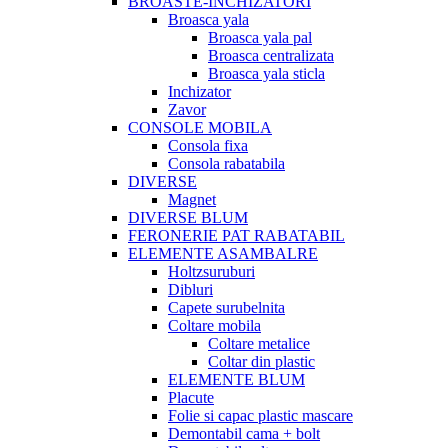
BROASTE-INCHIZATORI
Broasca yala
Broasca yala pal
Broasca centralizata
Broasca yala sticla
Inchizator
Zavor
CONSOLE MOBILA
Consola fixa
Consola rabatabila
DIVERSE
Magnet
DIVERSE BLUM
FERONERIE PAT RABATABIL
ELEMENTE ASAMBALRE
Holtzsuruburi
Dibluri
Capete surubelnita
Coltare mobila
Coltare metalice
Coltar din plastic
ELEMENTE BLUM
Placute
Folie si capac plastic mascare
Demontabil cama + bolt