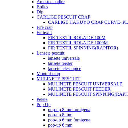
Amestec nadire
Boiles
Dip
CARLIGE PESCUIT CRAP
CARLIGE HAKUYO CRAP CURVE- PLI
Fire crap
Fir textil
FIR TEXTIL ROLA DE 100M
FIR TEXTIL ROLA DE 1000M
FIR TEXTIL SPINNING(RAPITOR)
Lansete pescuit
lansete universale
lansete feeder
lansete telescopice
Monturi crap
MULINETE PESCUIT
MULINETE PESCUIT UNIVERSALE
MULINETE PESCUIT FEEDER
MULINETE PESCUIT SPINNING(RAPI
Pelete
Pop Up
pop-up 8 mm fumigena
pop-up 8 mm
pop-up 6 mm fumigena
pop-up 6 mm