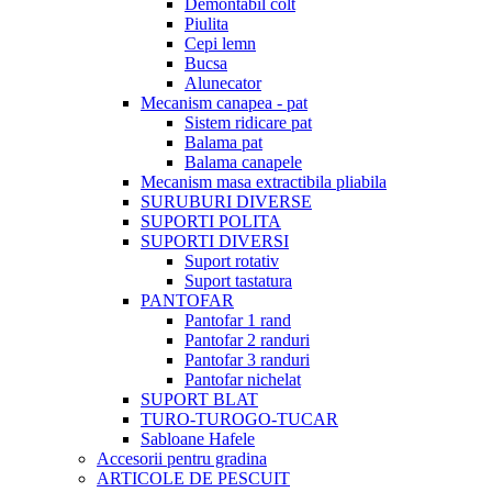
Demontabil colt
Piulita
Cepi lemn
Bucsa
Alunecator
Mecanism canapea - pat
Sistem ridicare pat
Balama pat
Balama canapele
Mecanism masa extractibila pliabila
SURUBURI DIVERSE
SUPORTI POLITA
SUPORTI DIVERSI
Suport rotativ
Suport tastatura
PANTOFAR
Pantofar 1 rand
Pantofar 2 randuri
Pantofar 3 randuri
Pantofar nichelat
SUPORT BLAT
TURO-TUROGO-TUCAR
Sabloane Hafele
Accesorii pentru gradina
ARTICOLE DE PESCUIT