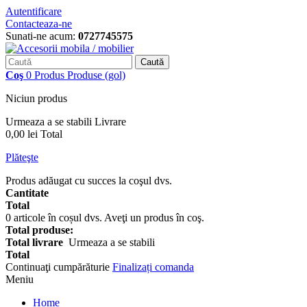
Autentificare
Contacteaza-ne
Sunati-ne acum:
0727745575
Caută
Coş
0
Produs
Produse
(gol)
Niciun produs
Urmeaza a se stabili
Livrare
0,00 lei
Total
Plăteşte
Produs adăugat cu succes la coşul dvs.
Cantitate
Total
0
articole în coșul dvs.
Aveţi un produs în coş.
Total produse:
Total livrare
Urmeaza a se stabili
Total
Continuaţi cumpărăturie
Finalizați comanda
Meniu
Home