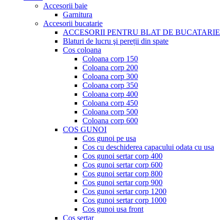
Accesorii baie
Garnitura
Accesorii bucatarie
ACCESORII PENTRU BLAT DE BUCATARIE
Blaturi de lucru şi pereții din spate
Cos coloana
Coloana corp 150
Coloana corp 200
Coloana corp 300
Coloana corp 350
Coloana corp 400
Coloana corp 450
Coloana corp 500
Coloana corp 600
COS GUNOI
Cos gunoi pe usa
Cos cu deschiderea capacului odata cu usa
Cos gunoi sertar corp 400
Cos gunoi sertar corp 600
Cos gunoi sertar corp 800
Cos gunoi sertar corp 900
Cos gunoi sertar corp 1200
Cos gunoi sertar corp 1000
Cos gunoi usa front
Cos sertar