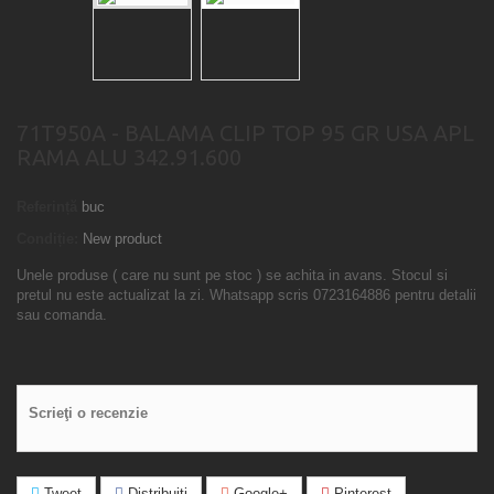
71T950A - BALAMA CLIP TOP 95 GR USA APL
RAMA ALU 342.91.600
Referință
buc
Condiție:
New product
Unele produse ( care nu sunt pe stoc ) se achita in avans. Stocul si
pretul nu este actualizat la zi. Whatsapp scris 0723164886 pentru detalii
sau comanda.
Scrieţi o recenzie
Tweet
Distribuiţi
Google+
Pinterest