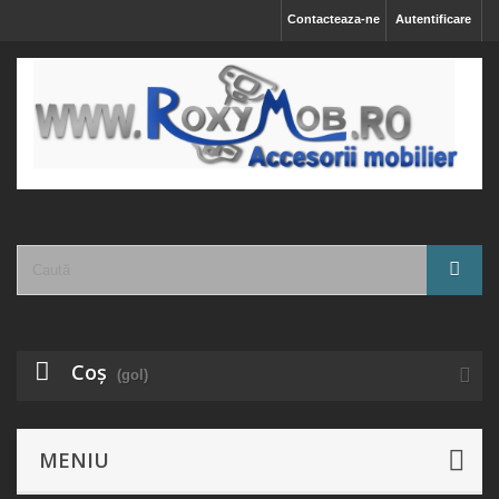
Contacteaza-ne
Autentificare
Coş
(gol)
MENIU