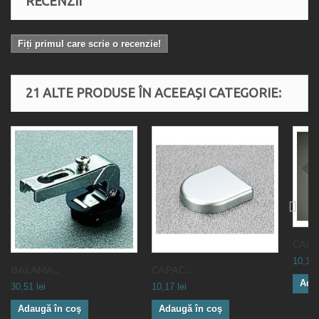
RECENZII
Fiți primul care scrie o recenzie!
21 ALTE PRODUSE ÎN ACEEAȘI CATEGORIE:
CAPAC
10,17 
BALAMA...
CAPAC...
Ada
30,51 lei
10,17 lei
Adaugă în coş
Adaugă în coş