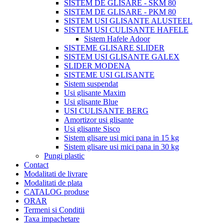
SISTEM DE GLISARE - SKM 80
SISTEM DE GLISARE - PKM 80
SISTEM USI GLISANTE ALUSTEEL
SISTEM USI CULISANTE HAFELE
Sistem Hafele Adoor
SISTEME GLISARE SLIDER
SISTEM USI GLISANTE GALEX
SLIDER MODENA
SISTEME USI GLISANTE
Sistem suspendat
Usi glisante Maxim
Usi glisante Blue
USI CULISANTE BERG
Amortizor usi glisante
Usi glisante Sisco
Sistem glisare usi mici pana in 15 kg
Sistem glisare usi mici pana in 30 kg
Pungi plastic
Contact
Modalitati de livrare
Modalitati de plata
CATALOG produse
ORAR
Termeni si Conditii
Taxa impachetare