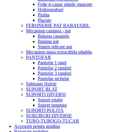
Folie si capac plastic mascare
Holtzsuruburi
Piulita
Placute
FERONERIE PAT RABATABIL
Mecanism canapea - pat
Balama canapele
Balama pat
Sistem ridicare pat
Mecanism masa extractibila pliabila
PANTOFAR
Pantofar 1 rand
Pantofar 2 randuri
Pantofar 3 randuri
Pantofar nichelat
Sabloane Hafele
SUPORT BLAT
SUPORTI DIVERSI
Suport rotativ
Suport tastatura
SUPORTI POLITA
SURUBURI DIVERSE
TURO-TUROGO-TUCAR
Accesorii pentru gradina
Balamale mobilier