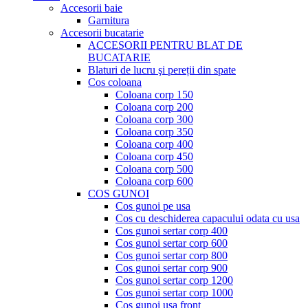
Accesorii baie
Garnitura
Accesorii bucatarie
ACCESORII PENTRU BLAT DE
BUCATARIE
Blaturi de lucru şi pereții din spate
Cos coloana
Coloana corp 150
Coloana corp 200
Coloana corp 300
Coloana corp 350
Coloana corp 400
Coloana corp 450
Coloana corp 500
Coloana corp 600
COS GUNOI
Cos gunoi pe usa
Cos cu deschiderea capacului odata cu usa
Cos gunoi sertar corp 400
Cos gunoi sertar corp 600
Cos gunoi sertar corp 800
Cos gunoi sertar corp 900
Cos gunoi sertar corp 1200
Cos gunoi sertar corp 1000
Cos gunoi usa front