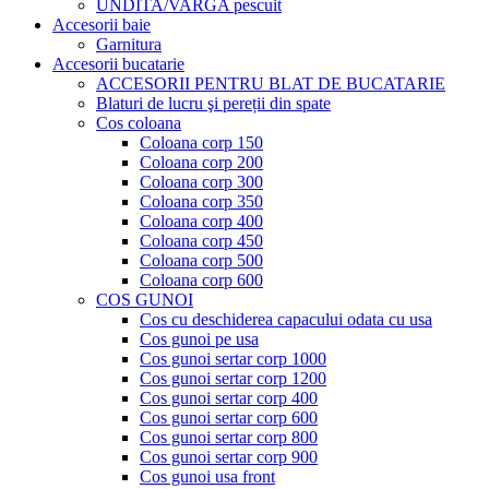
UNDITA/VARGA pescuit
Accesorii baie
Garnitura
Accesorii bucatarie
ACCESORII PENTRU BLAT DE BUCATARIE
Blaturi de lucru şi pereții din spate
Cos coloana
Coloana corp 150
Coloana corp 200
Coloana corp 300
Coloana corp 350
Coloana corp 400
Coloana corp 450
Coloana corp 500
Coloana corp 600
COS GUNOI
Cos cu deschiderea capacului odata cu usa
Cos gunoi pe usa
Cos gunoi sertar corp 1000
Cos gunoi sertar corp 1200
Cos gunoi sertar corp 400
Cos gunoi sertar corp 600
Cos gunoi sertar corp 800
Cos gunoi sertar corp 900
Cos gunoi usa front