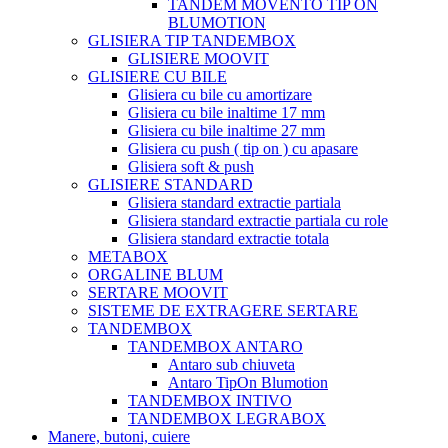
TANDEM MOVENTO TIP ON
BLUMOTION
GLISIERA TIP TANDEMBOX
GLISIERE MOOVIT
GLISIERE CU BILE
Glisiera cu bile cu amortizare
Glisiera cu bile inaltime 17 mm
Glisiera cu bile inaltime 27 mm
Glisiera cu push ( tip on ) cu apasare
Glisiera soft & push
GLISIERE STANDARD
Glisiera standard extractie partiala
Glisiera standard extractie partiala cu role
Glisiera standard extractie totala
METABOX
ORGALINE BLUM
SERTARE MOOVIT
SISTEME DE EXTRAGERE SERTARE
TANDEMBOX
TANDEMBOX ANTARO
Antaro sub chiuveta
Antaro TipOn Blumotion
TANDEMBOX INTIVO
TANDEMBOX LEGRABOX
Manere, butoni, cuiere