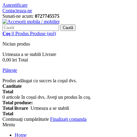
Autentificare
Contacteaza-ne
Sunati-ne acum:
0727745575
Caută
Coş
0
Produs
Produse
(gol)
Niciun produs
Urmeaza a se stabili
Livrare
0,00 lei
Total
Plăteşte
Produs adăugat cu succes la coşul dvs.
Cantitate
Total
0
articole în coșul dvs.
Aveţi un produs în coş.
Total produse:
Total livrare
Urmeaza a se stabili
Total
Continuaţi cumpărăturie
Finalizați comanda
Meniu
Home