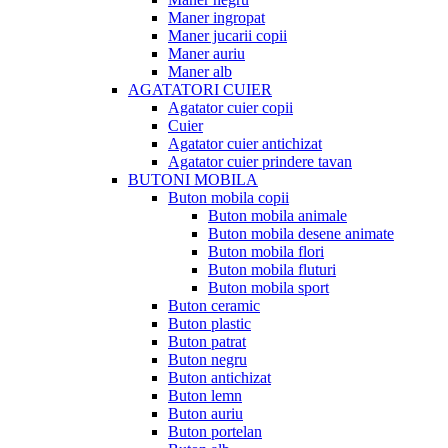
Maner ingropat
Maner jucarii copii
Maner auriu
Maner alb
AGATATORI CUIER
Agatator cuier copii
Cuier
Agatator cuier antichizat
Agatator cuier prindere tavan
BUTONI MOBILA
Buton mobila copii
Buton mobila animale
Buton mobila desene animate
Buton mobila flori
Buton mobila fluturi
Buton mobila sport
Buton ceramic
Buton plastic
Buton patrat
Buton negru
Buton antichizat
Buton lemn
Buton auriu
Buton portelan