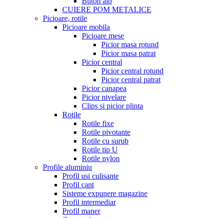
Buton alb
CUIERE POM METALICE
Picioare, rotile
Picioare mobila
Picioare mese
Picior masa rotund
Picior masa patrat
Picior central
Picior central rotund
Picior central patrat
Picior canapea
Picior nivelare
Clips si picior plinta
Rotile
Rotile fixe
Rotile pivotante
Rotile cu surub
Rotile tip U
Rotile nylon
Profile aluminiu
Profil usi culisante
Profil cant
Sisteme expunere magazine
Profil intermediar
Profil maner