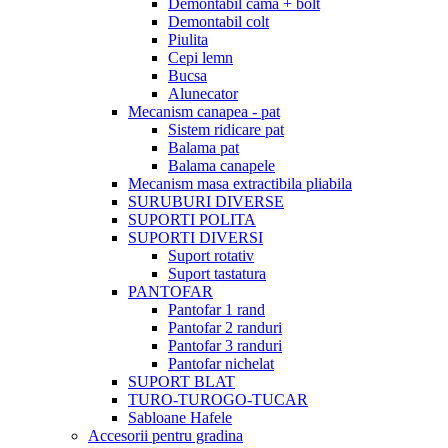
Demontabil cama + bolt
Demontabil colt
Piulita
Cepi lemn
Bucsa
Alunecator
Mecanism canapea - pat
Sistem ridicare pat
Balama pat
Balama canapele
Mecanism masa extractibila pliabila
SURUBURI DIVERSE
SUPORTI POLITA
SUPORTI DIVERSI
Suport rotativ
Suport tastatura
PANTOFAR
Pantofar 1 rand
Pantofar 2 randuri
Pantofar 3 randuri
Pantofar nichelat
SUPORT BLAT
TURO-TUROGO-TUCAR
Sabloane Hafele
Accesorii pentru gradina