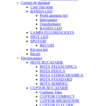
Corpuri de iluminat
Corp Tub neon
BANDA LED
Profil aluminiu led
Intrerupator
Transformator
BANDA LED
LAMPA FLUORESCENTA
SPOT LED
SPOTURI
BECURI
Kit spot led
Becuri
Electrocasnice
HOTE BUCATARIE
HOTA TELESCOPICA
HOTA INSULA
HOTA VITROCERAMICA
HOTA STANDARD
HOTA SEMINEU
CUPTOR BUCATARIE
Cuptoare Teka
CUPTOR COMPACT
CUPTOR MICROUNDE
CUPTOR ELECTRIC