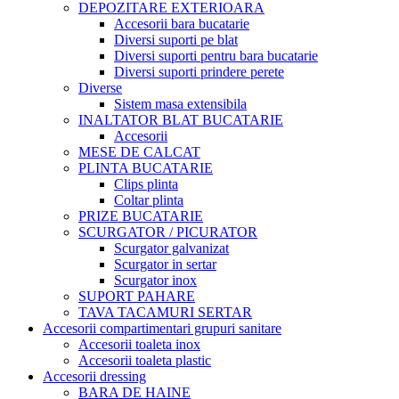
DEPOZITARE EXTERIOARA
Accesorii bara bucatarie
Diversi suporti pe blat
Diversi suporti pentru bara bucatarie
Diversi suporti prindere perete
Diverse
Sistem masa extensibila
INALTATOR BLAT BUCATARIE
Accesorii
MESE DE CALCAT
PLINTA BUCATARIE
Clips plinta
Coltar plinta
PRIZE BUCATARIE
SCURGATOR / PICURATOR
Scurgator galvanizat
Scurgator in sertar
Scurgator inox
SUPORT PAHARE
TAVA TACAMURI SERTAR
Accesorii compartimentari grupuri sanitare
Accesorii toaleta inox
Accesorii toaleta plastic
Accesorii dressing
BARA DE HAINE