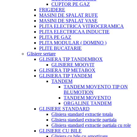
CUPTOR PE GAZ
FRIGIDERE
MASINI DE SPALAT RUFE
MASINI DE SPALAT VASE
PLITA ELECTRICA VITROCERAMICA
PLITA ELECTRICAA INDUCTIE
PLITA PE GAZ
PLITA MODULAR ( DOMINO )
PLITE BUCATARIE
Glisiere sertare
GLISIERA TIP TANDEMBOX
GLISIERE MOOVIT
GLISIERA TIP METABOX
GLISIERA TIP TANDEM
TANDEM
TANDEM MOVENTO TIP ON
BLUMOTION
TANDEM MOVENTO
ORGALINE TANDEM
GLISIERE STANDARD
Glisiera standard extractie totala
Glisiera standard extractie partiala
Glisiera standard extractie partiala cu role
GLISIERE CU BILE
Glisiera cu bile cu amortizare