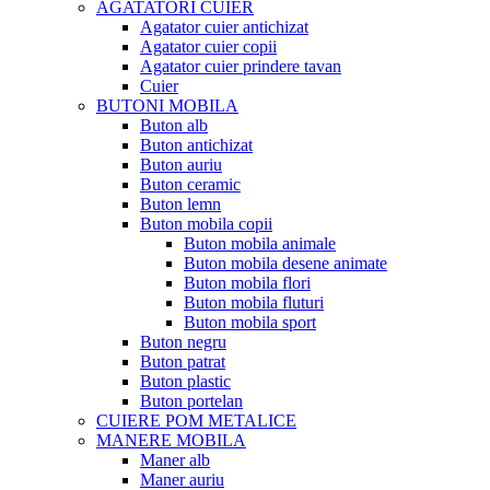
AGATATORI CUIER
Agatator cuier antichizat
Agatator cuier copii
Agatator cuier prindere tavan
Cuier
BUTONI MOBILA
Buton alb
Buton antichizat
Buton auriu
Buton ceramic
Buton lemn
Buton mobila copii
Buton mobila animale
Buton mobila desene animate
Buton mobila flori
Buton mobila fluturi
Buton mobila sport
Buton negru
Buton patrat
Buton plastic
Buton portelan
CUIERE POM METALICE
MANERE MOBILA
Maner alb
Maner auriu