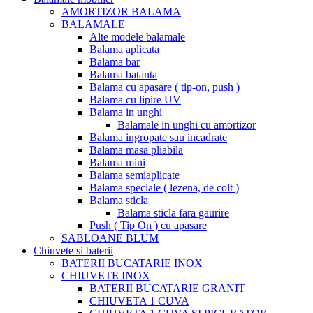
AMORTIZOR BALAMA
BALAMALE
Alte modele balamale
Balama aplicata
Balama bar
Balama batanta
Balama cu apasare ( tip-on, push )
Balama cu lipire UV
Balama in unghi
Balamale in unghi cu amortizor
Balama ingropate sau incadrate
Balama masa pliabila
Balama mini
Balama semiaplicate
Balama speciale ( lezena, de colt )
Balama sticla
Balama sticla fara gaurire
Push ( Tip On ) cu apasare
SABLOANE BLUM
Chiuvete si baterii
BATERII BUCATARIE INOX
CHIUVETE INOX
BATERII BUCATARIE GRANIT
CHIUVETA 1 CUVA