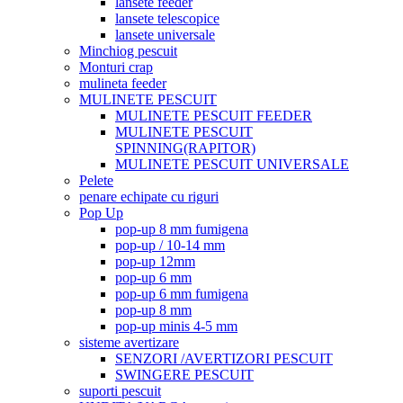
lansete feeder
lansete telescopice
lansete universale
Minchiog pescuit
Monturi crap
mulineta feeder
MULINETE PESCUIT
MULINETE PESCUIT FEEDER
MULINETE PESCUIT
SPINNING(RAPITOR)
MULINETE PESCUIT UNIVERSALE
Pelete
penare echipate cu riguri
Pop Up
pop-up 8 mm fumigena
pop-up / 10-14 mm
pop-up 12mm
pop-up 6 mm
pop-up 6 mm fumigena
pop-up 8 mm
pop-up minis 4-5 mm
sisteme avertizare
SENZORI /AVERTIZORI PESCUIT
SWINGERE PESCUIT
suporti pescuit