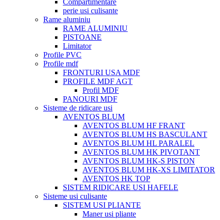
Compartimentare
perie usi culisante
Rame aluminiu
RAME ALUMINIU
PISTOANE
Limitator
Profile PVC
Profile mdf
FRONTURI USA MDF
PROFILE MDF AGT
Profil MDF
PANOURI MDF
Sisteme de ridicare usi
AVENTOS BLUM
AVENTOS BLUM HF FRANT
AVENTOS BLUM HS BASCULANT
AVENTOS BLUM HL PARALEL
AVENTOS BLUM HK PIVOTANT
AVENTOS BLUM HK-S PISTON
AVENTOS BLUM HK-XS LIMITATOR
AVENTOS HK TOP
SISTEM RIDICARE USI HAFELE
Sisteme usi culisante
SISTEM USI PLIANTE
Maner usi pliante