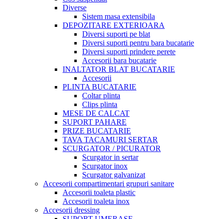
Diverse
Sistem masa extensibila
DEPOZITARE EXTERIOARA
Diversi suporti pe blat
Diversi suporti pentru bara bucatarie
Diversi suporti prindere perete
Accesorii bara bucatarie
INALTATOR BLAT BUCATARIE
Accesorii
PLINTA BUCATARIE
Coltar plinta
Clips plinta
MESE DE CALCAT
SUPORT PAHARE
PRIZE BUCATARIE
TAVA TACAMURI SERTAR
SCURGATOR / PICURATOR
Scurgator in sertar
Scurgator inox
Scurgator galvanizat
Accesorii compartimentari grupuri sanitare
Accesorii toaleta plastic
Accesorii toaleta inox
Accesorii dressing
SUPORT UMERASE