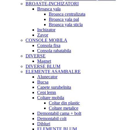
BROASTE-INCHIZATORI
Broasca yala
Broasca centralizata
Broasca yala pal
Broasca yala sticla
Inchizator
Zavor
CONSOLE MOBILA
Consola fixa
Consola rabatabila
DIVERSE
Magnet
DIVERSE BLUM
ELEMENTE ASAMBALRE
Alunecator
Bucsa
Capete surubelnita
Cepi lemn
Coltare mobila
Coltar din plastic
Coltare metalice
Demontabil cama + bolt
Demontabil colt
Dibluri
ELEMENTE BLUM