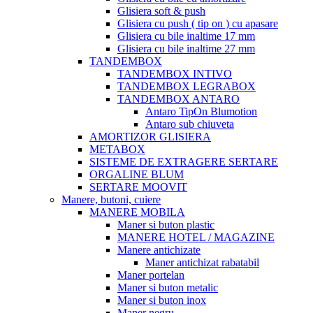
Glisiera soft & push
Glisiera cu push ( tip on ) cu apasare
Glisiera cu bile inaltime 17 mm
Glisiera cu bile inaltime 27 mm
TANDEMBOX
TANDEMBOX INTIVO
TANDEMBOX LEGRABOX
TANDEMBOX ANTARO
Antaro TipOn Blumotion
Antaro sub chiuveta
AMORTIZOR GLISIERA
METABOX
SISTEME DE EXTRAGERE SERTARE
ORGALINE BLUM
SERTARE MOOVIT
Manere, butoni, cuiere
MANERE MOBILA
Maner si buton plastic
MANERE HOTEL / MAGAZINE
Manere antichizate
Maner antichizat rabatabil
Maner portelan
Maner si buton metalic
Maner si buton inox
Maner negru