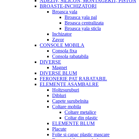
ADEZIV, SILICON, MONTAGEKIT, PISTON
BROASTE-INCHIZATORI
Broasca yala
Broasca yala pal
Broasca centralizata
Broasca yala sticla
Inchizator
Zavor
CONSOLE MOBILA
Consola fixa
Consola rabatabila
DIVERSE
Magnet
DIVERSE BLUM
FERONERIE PAT RABATABIL
ELEMENTE ASAMBALRE
Holtzsuruburi
Dibluri
Capete surubelnita
Coltare mobila
Coltare metalice
Coltar din plastic
ELEMENTE BLUM
Placute
Folie si capac plastic mascare