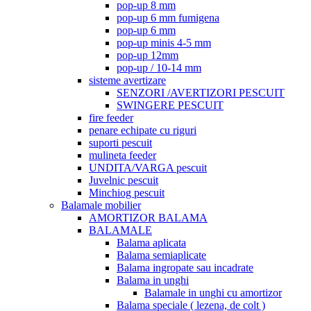
pop-up 8 mm
pop-up 6 mm fumigena
pop-up 6 mm
pop-up minis 4-5 mm
pop-up 12mm
pop-up / 10-14 mm
sisteme avertizare
SENZORI /AVERTIZORI PESCUIT
SWINGERE PESCUIT
fire feeder
penare echipate cu riguri
suporti pescuit
mulineta feeder
UNDITA/VARGA pescuit
Juvelnic pescuit
Minchiog pescuit
Balamale mobilier
AMORTIZOR BALAMA
BALAMALE
Balama aplicata
Balama semiaplicate
Balama ingropate sau incadrate
Balama in unghi
Balamale in unghi cu amortizor
Balama speciale ( lezena, de colt )