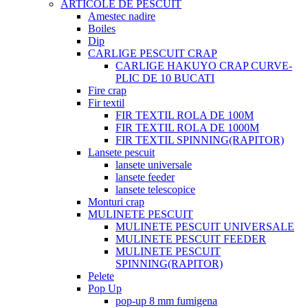
ARTICOLE DE PESCUIT
Amestec nadire
Boiles
Dip
CARLIGE PESCUIT CRAP
CARLIGE HAKUYO CRAP CURVE-
PLIC DE 10 BUCATI
Fire crap
Fir textil
FIR TEXTIL ROLA DE 100M
FIR TEXTIL ROLA DE 1000M
FIR TEXTIL SPINNING(RAPITOR)
Lansete pescuit
lansete universale
lansete feeder
lansete telescopice
Monturi crap
MULINETE PESCUIT
MULINETE PESCUIT UNIVERSALE
MULINETE PESCUIT FEEDER
MULINETE PESCUIT
SPINNING(RAPITOR)
Pelete
Pop Up
pop-up 8 mm fumigena