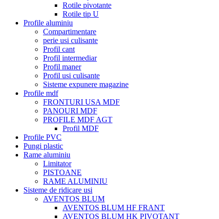
Rotile pivotante
Rotile tip U
Profile aluminiu
Compartimentare
perie usi culisante
Profil cant
Profil intermediar
Profil maner
Profil usi culisante
Sisteme expunere magazine
Profile mdf
FRONTURI USA MDF
PANOURI MDF
PROFILE MDF AGT
Profil MDF
Profile PVC
Pungi plastic
Rame aluminiu
Limitator
PISTOANE
RAME ALUMINIU
Sisteme de ridicare usi
AVENTOS BLUM
AVENTOS BLUM HF FRANT
AVENTOS BLUM HK PIVOTANT