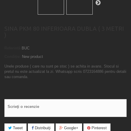
SINA PKM 80 INFERIOARA DUBLA ( 3 METRI
)
Referință
BUC
Condiție:
New product
Unele produse ( care nu sunt pe stoc ) se achita in avans. Stocul si
pretul nu este actualizat la zi. Whatsapp scris 0723164886 pentru detalii
sau comanda.
Scrieţi o recenzie
Tweet
Distribuiţi
Google+
Pinterest