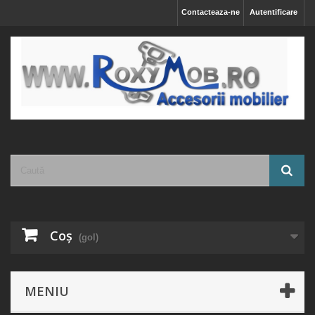
Contacteaza-ne
Autentificare
Coş
(gol)
MENIU