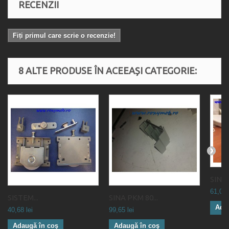
RECENZII
Fiți primul care scrie o recenzie!
8 ALTE PRODUSE ÎN ACEEAȘI CATEGORIE:
SINA 
61,01 
SISTEM...
SINA PKM 80...
Ada
40,68 lei
99,65 lei
Adaugă în coş
Adaugă în coş