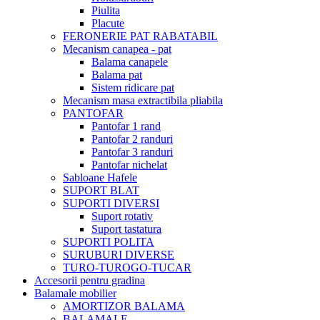
Piulita
Placute
FERONERIE PAT RABATABIL
Mecanism canapea - pat
Balama canapele
Balama pat
Sistem ridicare pat
Mecanism masa extractibila pliabila
PANTOFAR
Pantofar 1 rand
Pantofar 2 randuri
Pantofar 3 randuri
Pantofar nichelat
Sabloane Hafele
SUPORT BLAT
SUPORTI DIVERSI
Suport rotativ
Suport tastatura
SUPORTI POLITA
SURUBURI DIVERSE
TURO-TUROGO-TUCAR
Accesorii pentru gradina
Balamale mobilier
AMORTIZOR BALAMA
BALAMALE