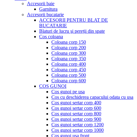
Accesorii baie
Garnitura
Accesorii bucatarie
ACCESORII PENTRU BLAT DE
BUCATARIE
Blaturi de lucru şi pereții din spate
Cos coloana
Coloana corp 150
Coloana corp 200
Coloana corp 300
Coloana corp 350
Coloana corp 400
Coloana corp 450
Coloana corp 500
Coloana corp 600
COS GUNOI
Cos gunoi pe usa
Cos cu deschiderea capacului odata cu usa
Cos gunoi sertar corp 400
Cos gunoi sertar corp 600
Cos gunoi sertar corp 800
Cos gunoi sertar corp 900
Cos gunoi sertar corp 1200
Cos gunoi sertar corp 1000
Cos gunoi usa front