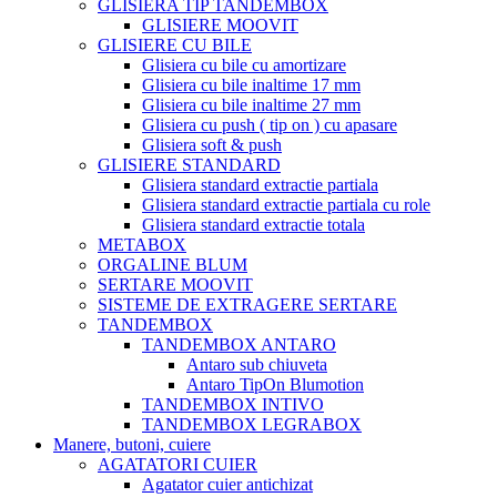
GLISIERA TIP TANDEMBOX
GLISIERE MOOVIT
GLISIERE CU BILE
Glisiera cu bile cu amortizare
Glisiera cu bile inaltime 17 mm
Glisiera cu bile inaltime 27 mm
Glisiera cu push ( tip on ) cu apasare
Glisiera soft & push
GLISIERE STANDARD
Glisiera standard extractie partiala
Glisiera standard extractie partiala cu role
Glisiera standard extractie totala
METABOX
ORGALINE BLUM
SERTARE MOOVIT
SISTEME DE EXTRAGERE SERTARE
TANDEMBOX
TANDEMBOX ANTARO
Antaro sub chiuveta
Antaro TipOn Blumotion
TANDEMBOX INTIVO
TANDEMBOX LEGRABOX
Manere, butoni, cuiere
AGATATORI CUIER
Agatator cuier antichizat