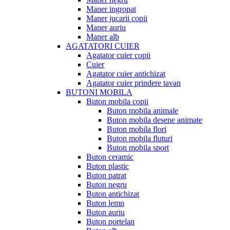
Maner ingropat
Maner jucarii copii
Maner auriu
Maner alb
AGATATORI CUIER
Agatator cuier copii
Cuier
Agatator cuier antichizat
Agatator cuier prindere tavan
BUTONI MOBILA
Buton mobila copii
Buton mobila animale
Buton mobila desene animate
Buton mobila flori
Buton mobila fluturi
Buton mobila sport
Buton ceramic
Buton plastic
Buton patrat
Buton negru
Buton antichizat
Buton lemn
Buton auriu
Buton portelan