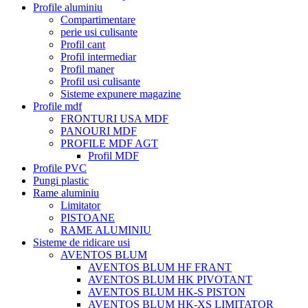
Profile aluminiu
Compartimentare
perie usi culisante
Profil cant
Profil intermediar
Profil maner
Profil usi culisante
Sisteme expunere magazine
Profile mdf
FRONTURI USA MDF
PANOURI MDF
PROFILE MDF AGT
Profil MDF
Profile PVC
Pungi plastic
Rame aluminiu
Limitator
PISTOANE
RAME ALUMINIU
Sisteme de ridicare usi
AVENTOS BLUM
AVENTOS BLUM HF FRANT
AVENTOS BLUM HK PIVOTANT
AVENTOS BLUM HK-S PISTON
AVENTOS BLUM HK-XS LIMITATOR