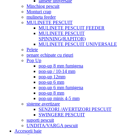
lansete universale
Minchiog pescuit
Monturi crap
mulineta feeder
MULINETE PESCUIT
MULINETE PESCUIT FEEDER
MULINETE PESCUIT
SPINNING(RAPITOR)
MULINETE PESCUIT UNIVERSALE
Pelete
penare echipate cu riguri
Pop Up
pop-up 8 mm fumigena
pop-up / 10-14 mm
pop-up 12mm
pop-up 6 mm
pop-up 6 mm fumigena
pop-up 8 mm
pop-up minis 4-5 mm
sisteme avertizare
SENZORI /AVERTIZORI PESCUIT
SWINGERE PESCUIT
suporti pescuit
UNDITA/VARGA pescuit
Accesorii baie