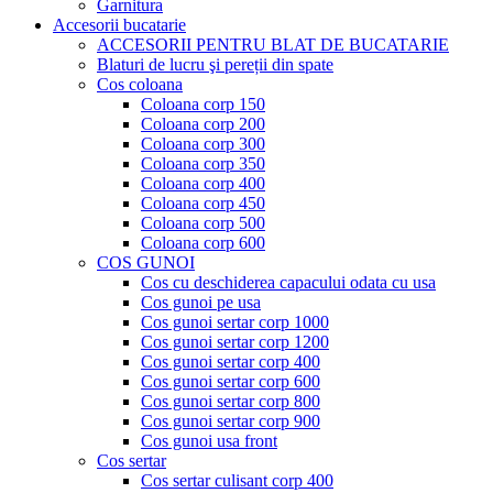
Garnitura
Accesorii bucatarie
ACCESORII PENTRU BLAT DE BUCATARIE
Blaturi de lucru şi pereții din spate
Cos coloana
Coloana corp 150
Coloana corp 200
Coloana corp 300
Coloana corp 350
Coloana corp 400
Coloana corp 450
Coloana corp 500
Coloana corp 600
COS GUNOI
Cos cu deschiderea capacului odata cu usa
Cos gunoi pe usa
Cos gunoi sertar corp 1000
Cos gunoi sertar corp 1200
Cos gunoi sertar corp 400
Cos gunoi sertar corp 600
Cos gunoi sertar corp 800
Cos gunoi sertar corp 900
Cos gunoi usa front
Cos sertar
Cos sertar culisant corp 400