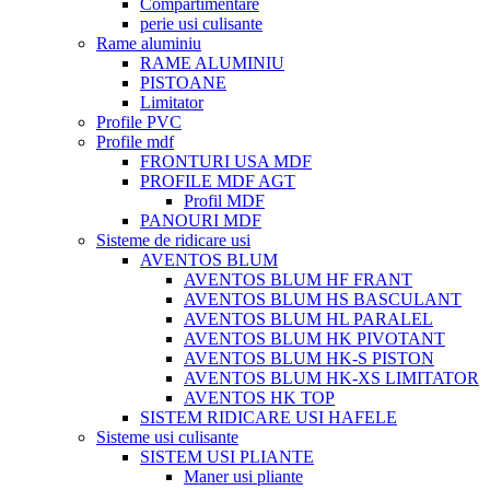
Compartimentare
perie usi culisante
Rame aluminiu
RAME ALUMINIU
PISTOANE
Limitator
Profile PVC
Profile mdf
FRONTURI USA MDF
PROFILE MDF AGT
Profil MDF
PANOURI MDF
Sisteme de ridicare usi
AVENTOS BLUM
AVENTOS BLUM HF FRANT
AVENTOS BLUM HS BASCULANT
AVENTOS BLUM HL PARALEL
AVENTOS BLUM HK PIVOTANT
AVENTOS BLUM HK-S PISTON
AVENTOS BLUM HK-XS LIMITATOR
AVENTOS HK TOP
SISTEM RIDICARE USI HAFELE
Sisteme usi culisante
SISTEM USI PLIANTE
Maner usi pliante