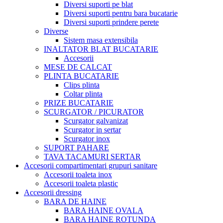
Diversi suporti pe blat
Diversi suporti pentru bara bucatarie
Diversi suporti prindere perete
Diverse
Sistem masa extensibila
INALTATOR BLAT BUCATARIE
Accesorii
MESE DE CALCAT
PLINTA BUCATARIE
Clips plinta
Coltar plinta
PRIZE BUCATARIE
SCURGATOR / PICURATOR
Scurgator galvanizat
Scurgator in sertar
Scurgator inox
SUPORT PAHARE
TAVA TACAMURI SERTAR
Accesorii compartimentari grupuri sanitare
Accesorii toaleta inox
Accesorii toaleta plastic
Accesorii dressing
BARA DE HAINE
BARA HAINE OVALA
BARA HAINE ROTUNDA