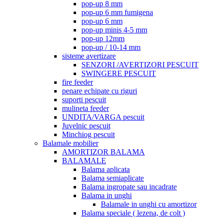
pop-up 8 mm
pop-up 6 mm fumigena
pop-up 6 mm
pop-up minis 4-5 mm
pop-up 12mm
pop-up / 10-14 mm
sisteme avertizare
SENZORI /AVERTIZORI PESCUIT
SWINGERE PESCUIT
fire feeder
penare echipate cu riguri
suporti pescuit
mulineta feeder
UNDITA/VARGA pescuit
Juvelnic pescuit
Minchiog pescuit
Balamale mobilier
AMORTIZOR BALAMA
BALAMALE
Balama aplicata
Balama semiaplicate
Balama ingropate sau incadrate
Balama in unghi
Balamale in unghi cu amortizor
Balama speciale ( lezena, de colt )