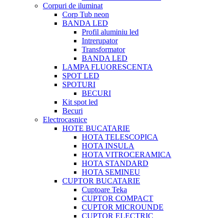
Corpuri de iluminat
Corp Tub neon
BANDA LED
Profil aluminiu led
Intrerupator
Transformator
BANDA LED
LAMPA FLUORESCENTA
SPOT LED
SPOTURI
BECURI
Kit spot led
Becuri
Electrocasnice
HOTE BUCATARIE
HOTA TELESCOPICA
HOTA INSULA
HOTA VITROCERAMICA
HOTA STANDARD
HOTA SEMINEU
CUPTOR BUCATARIE
Cuptoare Teka
CUPTOR COMPACT
CUPTOR MICROUNDE
CUPTOR ELECTRIC