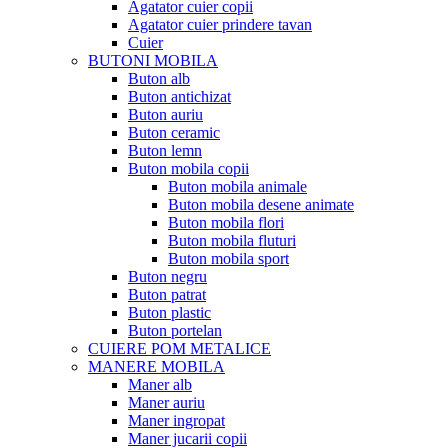
Agatator cuier copii
Agatator cuier prindere tavan
Cuier
BUTONI MOBILA
Buton alb
Buton antichizat
Buton auriu
Buton ceramic
Buton lemn
Buton mobila copii
Buton mobila animale
Buton mobila desene animate
Buton mobila flori
Buton mobila fluturi
Buton mobila sport
Buton negru
Buton patrat
Buton plastic
Buton portelan
CUIERE POM METALICE
MANERE MOBILA
Maner alb
Maner auriu
Maner ingropat
Maner jucarii copii