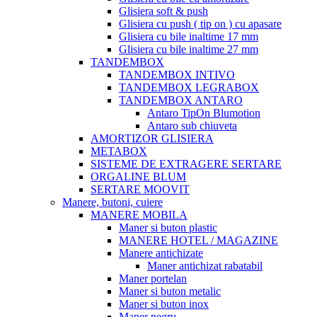
Glisiera soft & push
Glisiera cu push ( tip on ) cu apasare
Glisiera cu bile inaltime 17 mm
Glisiera cu bile inaltime 27 mm
TANDEMBOX
TANDEMBOX INTIVO
TANDEMBOX LEGRABOX
TANDEMBOX ANTARO
Antaro TipOn Blumotion
Antaro sub chiuveta
AMORTIZOR GLISIERA
METABOX
SISTEME DE EXTRAGERE SERTARE
ORGALINE BLUM
SERTARE MOOVIT
Manere, butoni, cuiere
MANERE MOBILA
Maner si buton plastic
MANERE HOTEL / MAGAZINE
Manere antichizate
Maner antichizat rabatabil
Maner portelan
Maner si buton metalic
Maner si buton inox
Maner negru