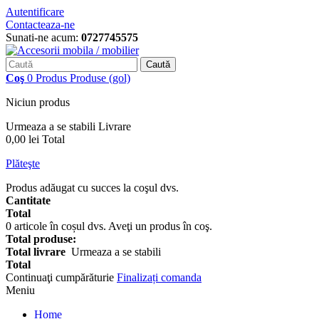
Autentificare
Contacteaza-ne
Sunati-ne acum:
0727745575
Caută
Coş
0
Produs
Produse
(gol)
Niciun produs
Urmeaza a se stabili
Livrare
0,00 lei
Total
Plăteşte
Produs adăugat cu succes la coşul dvs.
Cantitate
Total
0
articole în coșul dvs.
Aveţi un produs în coş.
Total produse:
Total livrare
Urmeaza a se stabili
Total
Continuaţi cumpărăturie
Finalizați comanda
Meniu
Home