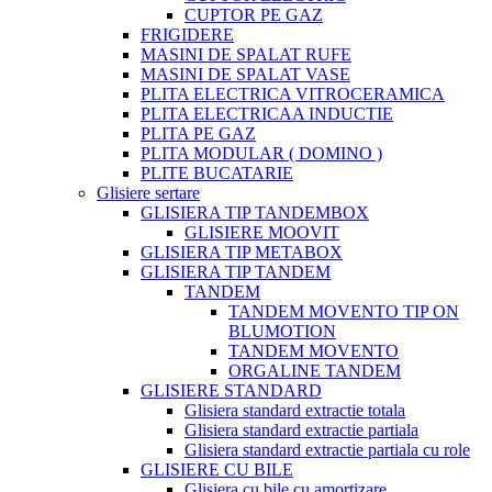
CUPTOR PE GAZ
FRIGIDERE
MASINI DE SPALAT RUFE
MASINI DE SPALAT VASE
PLITA ELECTRICA VITROCERAMICA
PLITA ELECTRICAA INDUCTIE
PLITA PE GAZ
PLITA MODULAR ( DOMINO )
PLITE BUCATARIE
Glisiere sertare
GLISIERA TIP TANDEMBOX
GLISIERE MOOVIT
GLISIERA TIP METABOX
GLISIERA TIP TANDEM
TANDEM
TANDEM MOVENTO TIP ON
BLUMOTION
TANDEM MOVENTO
ORGALINE TANDEM
GLISIERE STANDARD
Glisiera standard extractie totala
Glisiera standard extractie partiala
Glisiera standard extractie partiala cu role
GLISIERE CU BILE
Glisiera cu bile cu amortizare