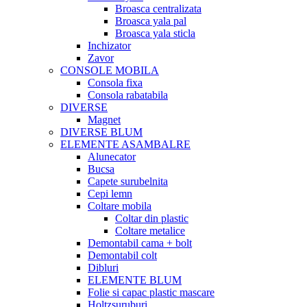
Broasca centralizata
Broasca yala pal
Broasca yala sticla
Inchizator
Zavor
CONSOLE MOBILA
Consola fixa
Consola rabatabila
DIVERSE
Magnet
DIVERSE BLUM
ELEMENTE ASAMBALRE
Alunecator
Bucsa
Capete surubelnita
Cepi lemn
Coltare mobila
Coltar din plastic
Coltare metalice
Demontabil cama + bolt
Demontabil colt
Dibluri
ELEMENTE BLUM
Folie si capac plastic mascare
Holtzsuruburi