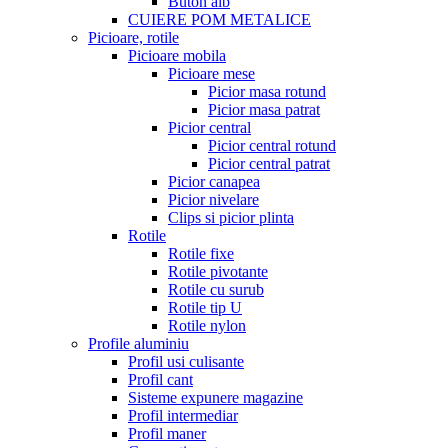
Buton alb
CUIERE POM METALICE
Picioare, rotile
Picioare mobila
Picioare mese
Picior masa rotund
Picior masa patrat
Picior central
Picior central rotund
Picior central patrat
Picior canapea
Picior nivelare
Clips si picior plinta
Rotile
Rotile fixe
Rotile pivotante
Rotile cu surub
Rotile tip U
Rotile nylon
Profile aluminiu
Profil usi culisante
Profil cant
Sisteme expunere magazine
Profil intermediar
Profil maner