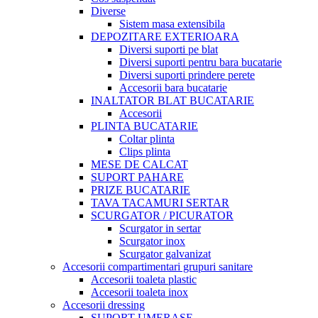
Diverse
Sistem masa extensibila
DEPOZITARE EXTERIOARA
Diversi suporti pe blat
Diversi suporti pentru bara bucatarie
Diversi suporti prindere perete
Accesorii bara bucatarie
INALTATOR BLAT BUCATARIE
Accesorii
PLINTA BUCATARIE
Coltar plinta
Clips plinta
MESE DE CALCAT
SUPORT PAHARE
PRIZE BUCATARIE
TAVA TACAMURI SERTAR
SCURGATOR / PICURATOR
Scurgator in sertar
Scurgator inox
Scurgator galvanizat
Accesorii compartimentari grupuri sanitare
Accesorii toaleta plastic
Accesorii toaleta inox
Accesorii dressing
SUPORT UMERASE