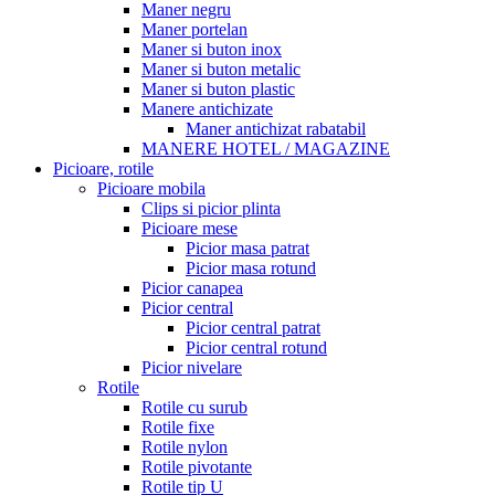
Maner negru
Maner portelan
Maner si buton inox
Maner si buton metalic
Maner si buton plastic
Manere antichizate
Maner antichizat rabatabil
MANERE HOTEL / MAGAZINE
Picioare, rotile
Picioare mobila
Clips si picior plinta
Picioare mese
Picior masa patrat
Picior masa rotund
Picior canapea
Picior central
Picior central patrat
Picior central rotund
Picior nivelare
Rotile
Rotile cu surub
Rotile fixe
Rotile nylon
Rotile pivotante
Rotile tip U