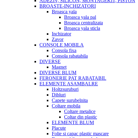
ADEZIV, SILICON, MONTAGEKIT, PISTON
BROASTE-INCHIZATORI
Broasca yala
Broasca yala pal
Broasca centralizata
Broasca yala sticla
Inchizator
Zavor
CONSOLE MOBILA
Consola fixa
Consola rabatabila
DIVERSE
Magnet
DIVERSE BLUM
FERONERIE PAT RABATABIL
ELEMENTE ASAMBALRE
Holtzsuruburi
Dibluri
Capete surubelnita
Coltare mobila
Coltare metalice
Coltar din plastic
ELEMENTE BLUM
Placute
Folie si capac plastic mascare