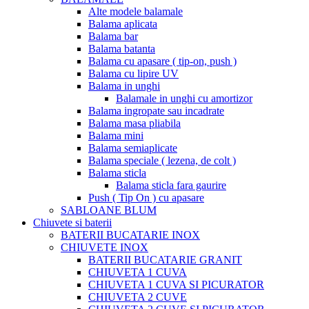
Alte modele balamale
Balama aplicata
Balama bar
Balama batanta
Balama cu apasare ( tip-on, push )
Balama cu lipire UV
Balama in unghi
Balamale in unghi cu amortizor
Balama ingropate sau incadrate
Balama masa pliabila
Balama mini
Balama semiaplicate
Balama speciale ( lezena, de colt )
Balama sticla
Balama sticla fara gaurire
Push ( Tip On ) cu apasare
SABLOANE BLUM
Chiuvete si baterii
BATERII BUCATARIE INOX
CHIUVETE INOX
BATERII BUCATARIE GRANIT
CHIUVETA 1 CUVA
CHIUVETA 1 CUVA SI PICURATOR
CHIUVETA 2 CUVE