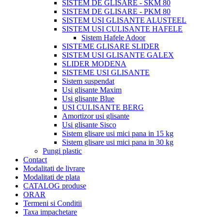
SISTEM DE GLISARE - SKM 80
SISTEM DE GLISARE - PKM 80
SISTEM USI GLISANTE ALUSTEEL
SISTEM USI CULISANTE HAFELE
Sistem Hafele Adoor
SISTEME GLISARE SLIDER
SISTEM USI GLISANTE GALEX
SLIDER MODENA
SISTEME USI GLISANTE
Sistem suspendat
Usi glisante Maxim
Usi glisante Blue
USI CULISANTE BERG
Amortizor usi glisante
Usi glisante Sisco
Sistem glisare usi mici pana in 15 kg
Sistem glisare usi mici pana in 30 kg
Pungi plastic
Contact
Modalitati de livrare
Modalitati de plata
CATALOG produse
ORAR
Termeni si Conditii
Taxa impachetare