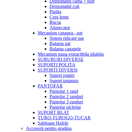
Demontabil cama + bolt
Demontabil colt
Piulita
Cepi lemn
Bucsa
Alunecator
Mecanism canapea - pat
Sistem ridicare pat
Balama pat
Balama canapele
Mecanism masa extractibila pliabila
SURUBURI DIVERSE
SUPORTI POLITA
SUPORTI DIVERSI
Suport rotativ
Suport tastatura
PANTOFAR
Pantofar 1 rand
Pantofar 2 randuri
Pantofar 3 randuri
Pantofar nichelat
SUPORT BLAT
TURO-TUROGO-TUCAR
Sabloane Hafele
Accesorii pentru gradina