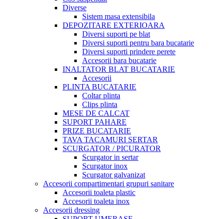
Diverse
Sistem masa extensibila
DEPOZITARE EXTERIOARA
Diversi suporti pe blat
Diversi suporti pentru bara bucatarie
Diversi suporti prindere perete
Accesorii bara bucatarie
INALTATOR BLAT BUCATARIE
Accesorii
PLINTA BUCATARIE
Coltar plinta
Clips plinta
MESE DE CALCAT
SUPORT PAHARE
PRIZE BUCATARIE
TAVA TACAMURI SERTAR
SCURGATOR / PICURATOR
Scurgator in sertar
Scurgator inox
Scurgator galvanizat
Accesorii compartimentari grupuri sanitare
Accesorii toaleta plastic
Accesorii toaleta inox
Accesorii dressing
SUPORT UMERASE