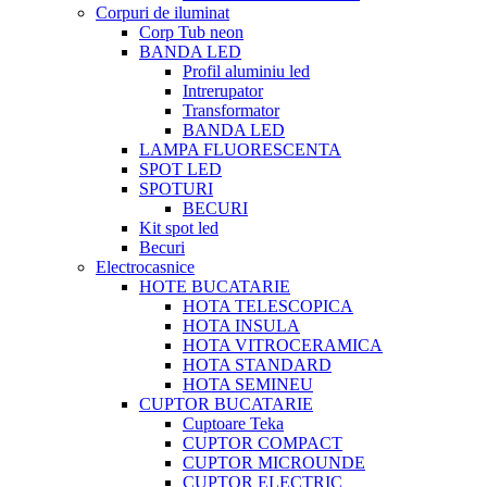
Corpuri de iluminat
Corp Tub neon
BANDA LED
Profil aluminiu led
Intrerupator
Transformator
BANDA LED
LAMPA FLUORESCENTA
SPOT LED
SPOTURI
BECURI
Kit spot led
Becuri
Electrocasnice
HOTE BUCATARIE
HOTA TELESCOPICA
HOTA INSULA
HOTA VITROCERAMICA
HOTA STANDARD
HOTA SEMINEU
CUPTOR BUCATARIE
Cuptoare Teka
CUPTOR COMPACT
CUPTOR MICROUNDE
CUPTOR ELECTRIC