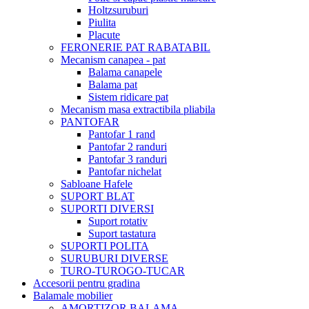
Holtzsuruburi
Piulita
Placute
FERONERIE PAT RABATABIL
Mecanism canapea - pat
Balama canapele
Balama pat
Sistem ridicare pat
Mecanism masa extractibila pliabila
PANTOFAR
Pantofar 1 rand
Pantofar 2 randuri
Pantofar 3 randuri
Pantofar nichelat
Sabloane Hafele
SUPORT BLAT
SUPORTI DIVERSI
Suport rotativ
Suport tastatura
SUPORTI POLITA
SURUBURI DIVERSE
TURO-TUROGO-TUCAR
Accesorii pentru gradina
Balamale mobilier
AMORTIZOR BALAMA