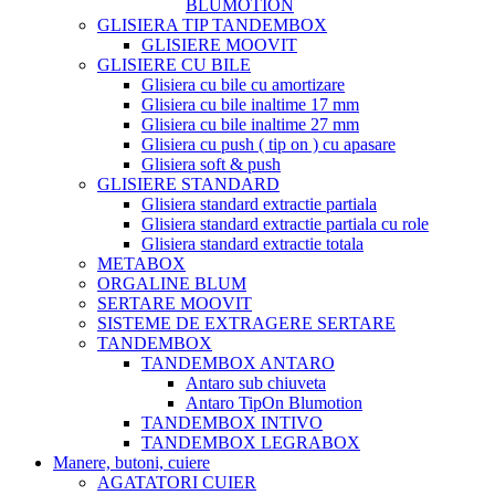
BLUMOTION
GLISIERA TIP TANDEMBOX
GLISIERE MOOVIT
GLISIERE CU BILE
Glisiera cu bile cu amortizare
Glisiera cu bile inaltime 17 mm
Glisiera cu bile inaltime 27 mm
Glisiera cu push ( tip on ) cu apasare
Glisiera soft & push
GLISIERE STANDARD
Glisiera standard extractie partiala
Glisiera standard extractie partiala cu role
Glisiera standard extractie totala
METABOX
ORGALINE BLUM
SERTARE MOOVIT
SISTEME DE EXTRAGERE SERTARE
TANDEMBOX
TANDEMBOX ANTARO
Antaro sub chiuveta
Antaro TipOn Blumotion
TANDEMBOX INTIVO
TANDEMBOX LEGRABOX
Manere, butoni, cuiere
AGATATORI CUIER