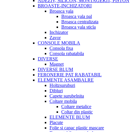
ADEZIV, SILICON, MONTAGEKIT, PISTON
BROASTE-INCHIZATORI
Broasca yala
Broasca yala pal
Broasca centralizata
Broasca yala sticla
Inchizator
Zavor
CONSOLE MOBILA
Consola fixa
Consola rabatabila
DIVERSE
Magnet
DIVERSE BLUM
FERONERIE PAT RABATABIL
ELEMENTE ASAMBALRE
Holtzsuruburi
Dibluri
Capete surubelnita
Coltare mobila
Coltare metalice
Coltar din plastic
ELEMENTE BLUM
Placute
Folie si capac plastic mascare