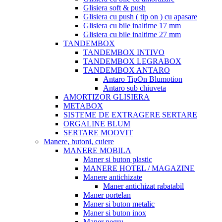
Glisiera soft & push
Glisiera cu push ( tip on ) cu apasare
Glisiera cu bile inaltime 17 mm
Glisiera cu bile inaltime 27 mm
TANDEMBOX
TANDEMBOX INTIVO
TANDEMBOX LEGRABOX
TANDEMBOX ANTARO
Antaro TipOn Blumotion
Antaro sub chiuveta
AMORTIZOR GLISIERA
METABOX
SISTEME DE EXTRAGERE SERTARE
ORGALINE BLUM
SERTARE MOOVIT
Manere, butoni, cuiere
MANERE MOBILA
Maner si buton plastic
MANERE HOTEL / MAGAZINE
Manere antichizate
Maner antichizat rabatabil
Maner portelan
Maner si buton metalic
Maner si buton inox
Maner negru