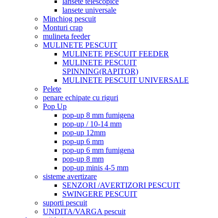
lansete telescopice
lansete universale
Minchiog pescuit
Monturi crap
mulineta feeder
MULINETE PESCUIT
MULINETE PESCUIT FEEDER
MULINETE PESCUIT
SPINNING(RAPITOR)
MULINETE PESCUIT UNIVERSALE
Pelete
penare echipate cu riguri
Pop Up
pop-up 8 mm fumigena
pop-up / 10-14 mm
pop-up 12mm
pop-up 6 mm
pop-up 6 mm fumigena
pop-up 8 mm
pop-up minis 4-5 mm
sisteme avertizare
SENZORI /AVERTIZORI PESCUIT
SWINGERE PESCUIT
suporti pescuit
UNDITA/VARGA pescuit