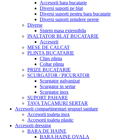
Accesorii bara bucatarie
Diversi suporti pe blat
Diversi suporti pentru bara bucatarie
Diversi suporti prindere perete
Diverse
Sistem masa extensibila
INALTATOR BLAT BUCATARIE
Accesorii
MESE DE CALCAT
PLINTA BUCATARIE
Clips plinta
Coltar plinta
PRIZE BUCATARIE
SCURGATOR / PICURATOR
Scurgator galvanizat
Scurgator in sertar
Scurgator inox
SUPORT PAHARE
TAVA TACAMURI SERTAR
Accesorii compartimentari grupuri sanitare
Accesorii toaleta inox
Accesorii toaleta plastic
Accesorii dressing
BARA DE HAINE
BARA HAINE OVALA