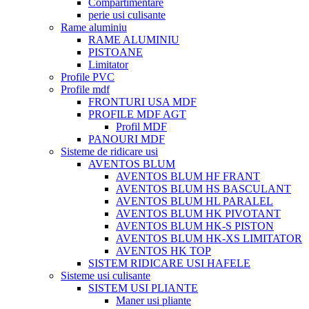
Compartimentare
perie usi culisante
Rame aluminiu
RAME ALUMINIU
PISTOANE
Limitator
Profile PVC
Profile mdf
FRONTURI USA MDF
PROFILE MDF AGT
Profil MDF
PANOURI MDF
Sisteme de ridicare usi
AVENTOS BLUM
AVENTOS BLUM HF FRANT
AVENTOS BLUM HS BASCULANT
AVENTOS BLUM HL PARALEL
AVENTOS BLUM HK PIVOTANT
AVENTOS BLUM HK-S PISTON
AVENTOS BLUM HK-XS LIMITATOR
AVENTOS HK TOP
SISTEM RIDICARE USI HAFELE
Sisteme usi culisante
SISTEM USI PLIANTE
Maner usi pliante