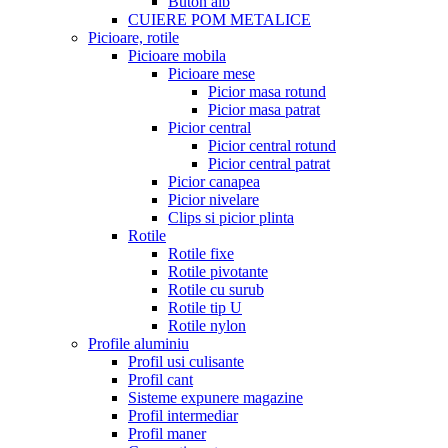
Buton alb
CUIERE POM METALICE
Picioare, rotile
Picioare mobila
Picioare mese
Picior masa rotund
Picior masa patrat
Picior central
Picior central rotund
Picior central patrat
Picior canapea
Picior nivelare
Clips si picior plinta
Rotile
Rotile fixe
Rotile pivotante
Rotile cu surub
Rotile tip U
Rotile nylon
Profile aluminiu
Profil usi culisante
Profil cant
Sisteme expunere magazine
Profil intermediar
Profil maner