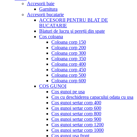
Accesorii baie
Garnitura
Accesorii bucatarie
ACCESORII PENTRU BLAT DE
BUCATARIE
Blaturi de lucru şi pereții din spate
Cos coloana
Coloana corp 150
Coloana corp 200
Coloana corp 300
Coloana corp 350
Coloana corp 400
Coloana corp 450
Coloana corp 500
Coloana corp 600
COS GUNOI
Cos gunoi pe usa
Cos cu deschiderea capacului odata cu usa
Cos gunoi sertar corp 400
Cos gunoi sertar corp 600
Cos gunoi sertar corp 800
Cos gunoi sertar corp 900
Cos gunoi sertar corp 1200
Cos gunoi sertar corp 1000
Cos gunoi usa front