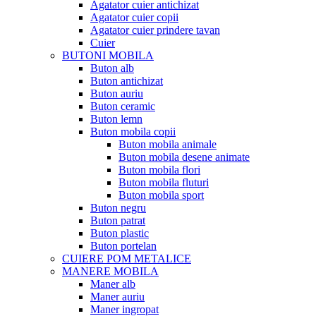
Agatator cuier antichizat
Agatator cuier copii
Agatator cuier prindere tavan
Cuier
BUTONI MOBILA
Buton alb
Buton antichizat
Buton auriu
Buton ceramic
Buton lemn
Buton mobila copii
Buton mobila animale
Buton mobila desene animate
Buton mobila flori
Buton mobila fluturi
Buton mobila sport
Buton negru
Buton patrat
Buton plastic
Buton portelan
CUIERE POM METALICE
MANERE MOBILA
Maner alb
Maner auriu
Maner ingropat