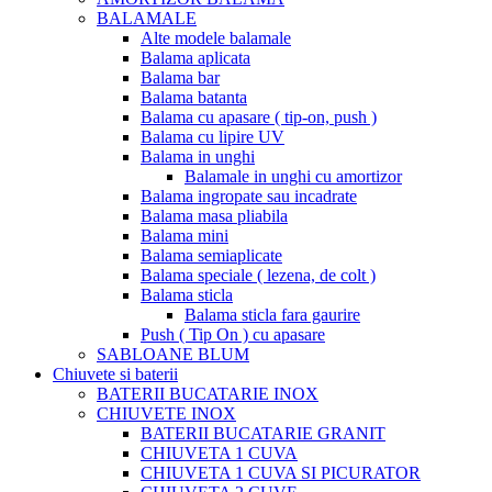
BALAMALE
Alte modele balamale
Balama aplicata
Balama bar
Balama batanta
Balama cu apasare ( tip-on, push )
Balama cu lipire UV
Balama in unghi
Balamale in unghi cu amortizor
Balama ingropate sau incadrate
Balama masa pliabila
Balama mini
Balama semiaplicate
Balama speciale ( lezena, de colt )
Balama sticla
Balama sticla fara gaurire
Push ( Tip On ) cu apasare
SABLOANE BLUM
Chiuvete si baterii
BATERII BUCATARIE INOX
CHIUVETE INOX
BATERII BUCATARIE GRANIT
CHIUVETA 1 CUVA
CHIUVETA 1 CUVA SI PICURATOR