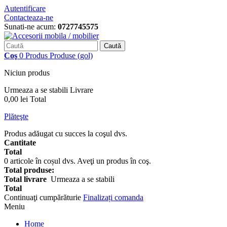
Autentificare
Contacteaza-ne
Sunati-ne acum:
0727745575
Caută
Coş
0
Produs
Produse
(gol)
Niciun produs
Urmeaza a se stabili
Livrare
0,00 lei
Total
Plăteşte
Produs adăugat cu succes la coşul dvs.
Cantitate
Total
0
articole în coșul dvs.
Aveţi un produs în coş.
Total produse:
Total livrare
Urmeaza a se stabili
Total
Continuaţi cumpărăturie
Finalizați comanda
Meniu
Home