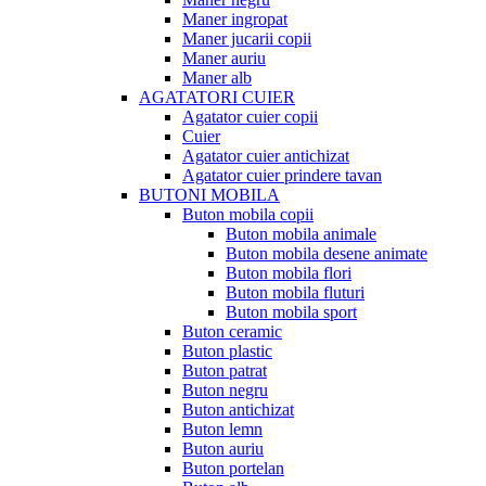
Maner ingropat
Maner jucarii copii
Maner auriu
Maner alb
AGATATORI CUIER
Agatator cuier copii
Cuier
Agatator cuier antichizat
Agatator cuier prindere tavan
BUTONI MOBILA
Buton mobila copii
Buton mobila animale
Buton mobila desene animate
Buton mobila flori
Buton mobila fluturi
Buton mobila sport
Buton ceramic
Buton plastic
Buton patrat
Buton negru
Buton antichizat
Buton lemn
Buton auriu
Buton portelan