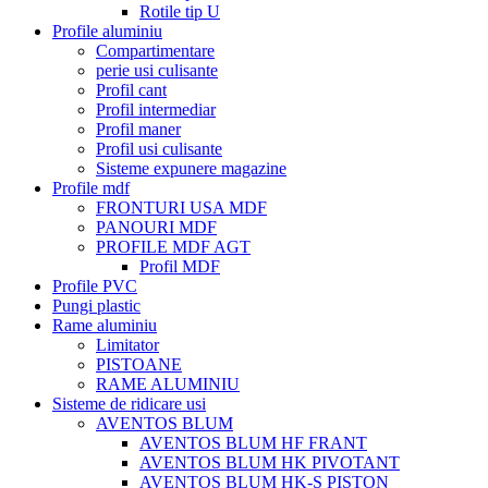
Rotile tip U
Profile aluminiu
Compartimentare
perie usi culisante
Profil cant
Profil intermediar
Profil maner
Profil usi culisante
Sisteme expunere magazine
Profile mdf
FRONTURI USA MDF
PANOURI MDF
PROFILE MDF AGT
Profil MDF
Profile PVC
Pungi plastic
Rame aluminiu
Limitator
PISTOANE
RAME ALUMINIU
Sisteme de ridicare usi
AVENTOS BLUM
AVENTOS BLUM HF FRANT
AVENTOS BLUM HK PIVOTANT
AVENTOS BLUM HK-S PISTON