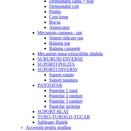
Demontabil cama + bolt
Demontabil colt
Piulita
Cepi lemn
Bucsa
Alunecator
Mecanism canapea - pat
Sistem ridicare pat
Balama pat
Balama canapele
Mecanism masa extractibila pliabila
SURUBURI DIVERSE
SUPORTI POLITA
SUPORTI DIVERSI
Suport rotativ
Suport tastatura
PANTOFAR
Pantofar 1 rand
Pantofar 2 randuri
Pantofar 3 randuri
Pantofar nichelat
SUPORT BLAT
TURO-TUROGO-TUCAR
Sabloane Hafele
Accesorii pentru gradina