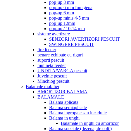
pop-up 8 mm
pop-up 6 mm fumigena
pop-up 6 mm
pop-up minis 4-5 mm
pop-up 12mm
pop-up / 10-14 mm
sisteme avertizare
SENZORI /AVERTIZORI PESCUIT
SWINGERE PESCUIT
fire feeder
penare echipate cu riguri
suporti pescuit
mulineta feeder
UNDITA/VARGA pescuit
Juvelnic pescuit
Minchiog pescuit
Balamale mobilier
AMORTIZOR BALAMA
BALAMALE
Balama aplicata
Balama semiaplicate
Balama ingropate sau incadrate
Balama in unghi
Balamale in unghi cu amortizor
Balama speciale ( lezena, de colt )