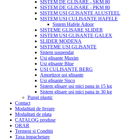
SISTEM DE GLISARE - SKM 80
SISTEM DE GLISARE - PKM 80
SISTEM USI GLISANTE ALUSTEEL
SISTEM USI CULISANTE HAFELE
Sistem Hafele Adoor
SISTEME GLISARE SLIDER
SISTEM USI GLISANTE GALEX
SLIDER MODENA
SISTEME USI GLISANTE
Sistem suspendat
Usi glisante Maxim
Usi glisante Blue
USI CULISANTE BERG
Amortizor usi glisante
Usi glisante Sisco
Sistem glisare usi mici pana in 15 kg
Sistem glisare usi mici pana in 30 kg
Pungi plastic
Contact
Modalitati de livrare
Modalitati de plata
CATALOG produse
ORAR
Termeni si Conditii
Taxa impachetare