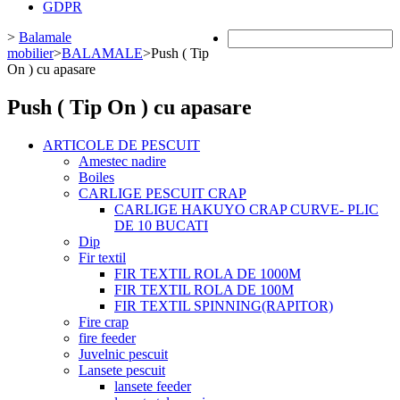
GDPR
>
Balamale
mobilier
>
BALAMALE
>
Push ( Tip
On ) cu apasare
Push ( Tip On ) cu apasare
ARTICOLE DE PESCUIT
Amestec nadire
Boiles
CARLIGE PESCUIT CRAP
CARLIGE HAKUYO CRAP CURVE- PLIC
DE 10 BUCATI
Dip
Fir textil
FIR TEXTIL ROLA DE 1000M
FIR TEXTIL ROLA DE 100M
FIR TEXTIL SPINNING(RAPITOR)
Fire crap
fire feeder
Juvelnic pescuit
Lansete pescuit
lansete feeder