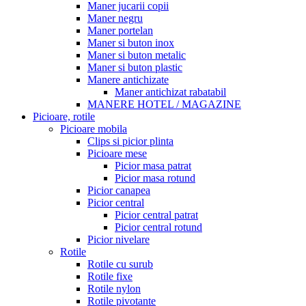
Maner jucarii copii
Maner negru
Maner portelan
Maner si buton inox
Maner si buton metalic
Maner si buton plastic
Manere antichizate
Maner antichizat rabatabil
MANERE HOTEL / MAGAZINE
Picioare, rotile
Picioare mobila
Clips si picior plinta
Picioare mese
Picior masa patrat
Picior masa rotund
Picior canapea
Picior central
Picior central patrat
Picior central rotund
Picior nivelare
Rotile
Rotile cu surub
Rotile fixe
Rotile nylon
Rotile pivotante