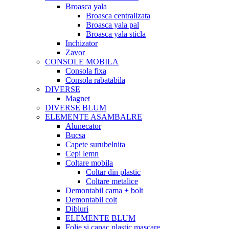
Broasca yala
Broasca centralizata
Broasca yala pal
Broasca yala sticla
Inchizator
Zavor
CONSOLE MOBILA
Consola fixa
Consola rabatabila
DIVERSE
Magnet
DIVERSE BLUM
ELEMENTE ASAMBALRE
Alunecator
Bucsa
Capete surubelnita
Cepi lemn
Coltare mobila
Coltar din plastic
Coltare metalice
Demontabil cama + bolt
Demontabil colt
Dibluri
ELEMENTE BLUM
Folie si capac plastic mascare