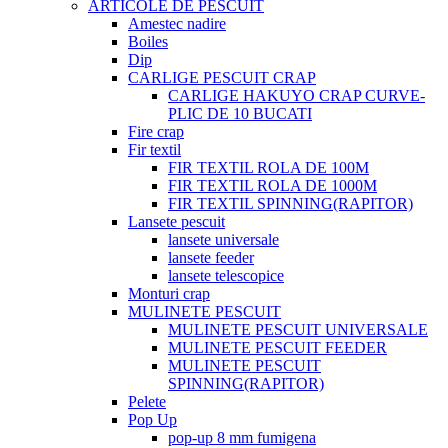
ARTICOLE DE PESCUIT
Amestec nadire
Boiles
Dip
CARLIGE PESCUIT CRAP
CARLIGE HAKUYO CRAP CURVE-
PLIC DE 10 BUCATI
Fire crap
Fir textil
FIR TEXTIL ROLA DE 100M
FIR TEXTIL ROLA DE 1000M
FIR TEXTIL SPINNING(RAPITOR)
Lansete pescuit
lansete universale
lansete feeder
lansete telescopice
Monturi crap
MULINETE PESCUIT
MULINETE PESCUIT UNIVERSALE
MULINETE PESCUIT FEEDER
MULINETE PESCUIT
SPINNING(RAPITOR)
Pelete
Pop Up
pop-up 8 mm fumigena