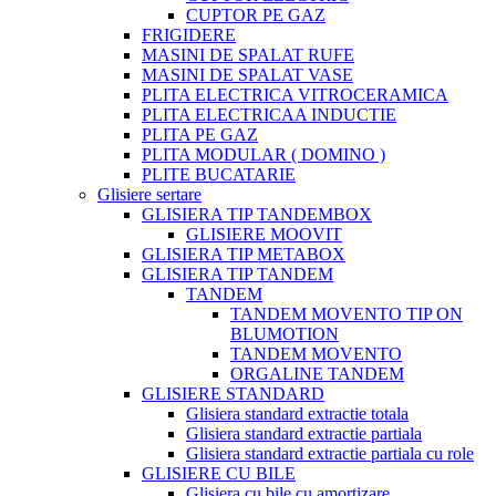
CUPTOR PE GAZ
FRIGIDERE
MASINI DE SPALAT RUFE
MASINI DE SPALAT VASE
PLITA ELECTRICA VITROCERAMICA
PLITA ELECTRICAA INDUCTIE
PLITA PE GAZ
PLITA MODULAR ( DOMINO )
PLITE BUCATARIE
Glisiere sertare
GLISIERA TIP TANDEMBOX
GLISIERE MOOVIT
GLISIERA TIP METABOX
GLISIERA TIP TANDEM
TANDEM
TANDEM MOVENTO TIP ON
BLUMOTION
TANDEM MOVENTO
ORGALINE TANDEM
GLISIERE STANDARD
Glisiera standard extractie totala
Glisiera standard extractie partiala
Glisiera standard extractie partiala cu role
GLISIERE CU BILE
Glisiera cu bile cu amortizare