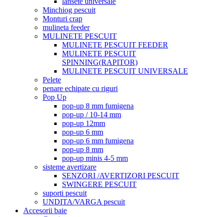
lansete universale
Minchiog pescuit
Monturi crap
mulineta feeder
MULINETE PESCUIT
MULINETE PESCUIT FEEDER
MULINETE PESCUIT
SPINNING(RAPITOR)
MULINETE PESCUIT UNIVERSALE
Pelete
penare echipate cu riguri
Pop Up
pop-up 8 mm fumigena
pop-up / 10-14 mm
pop-up 12mm
pop-up 6 mm
pop-up 6 mm fumigena
pop-up 8 mm
pop-up minis 4-5 mm
sisteme avertizare
SENZORI /AVERTIZORI PESCUIT
SWINGERE PESCUIT
suporti pescuit
UNDITA/VARGA pescuit
Accesorii baie