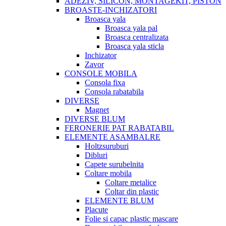
ADEZIV, SILICON, MONTAGEKIT, PISTON
BROASTE-INCHIZATORI
Broasca yala
Broasca yala pal
Broasca centralizata
Broasca yala sticla
Inchizator
Zavor
CONSOLE MOBILA
Consola fixa
Consola rabatabila
DIVERSE
Magnet
DIVERSE BLUM
FERONERIE PAT RABATABIL
ELEMENTE ASAMBALRE
Holtzsuruburi
Dibluri
Capete surubelnita
Coltare mobila
Coltare metalice
Coltar din plastic
ELEMENTE BLUM
Placute
Folie si capac plastic mascare