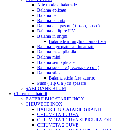
Alte modele balamale
Balama aplicata
Balama bar
Balama batanta
Balama cu apasare ( tip-on, push )
Balama cu lipire UV
Balama in unghi
Balamale in unghi cu amortizor
Balama ingropate sau incadrate
Balama masa pliabila
Balama mini
Balama semiaplicate
Balama speciale ( lezena, de colt )
Balama sticla
Balama sticla fara gaurire
Push ( Tip On ) cu apasare
SABLOANE BLUM
Chiuvete si baterii
BATERII BUCATARIE INOX
CHIUVETE INOX
BATERII BUCATARIE GRANIT
CHIUVETA 1 CUVA
CHIUVETA 1 CUVA SI PICURATOR
CHIUVETA 2 CUVE