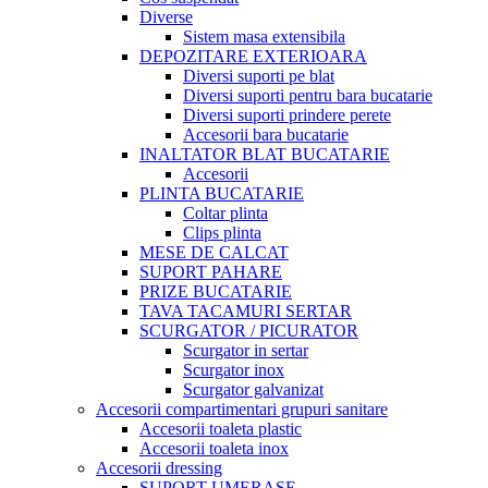
Diverse
Sistem masa extensibila
DEPOZITARE EXTERIOARA
Diversi suporti pe blat
Diversi suporti pentru bara bucatarie
Diversi suporti prindere perete
Accesorii bara bucatarie
INALTATOR BLAT BUCATARIE
Accesorii
PLINTA BUCATARIE
Coltar plinta
Clips plinta
MESE DE CALCAT
SUPORT PAHARE
PRIZE BUCATARIE
TAVA TACAMURI SERTAR
SCURGATOR / PICURATOR
Scurgator in sertar
Scurgator inox
Scurgator galvanizat
Accesorii compartimentari grupuri sanitare
Accesorii toaleta plastic
Accesorii toaleta inox
Accesorii dressing
SUPORT UMERASE