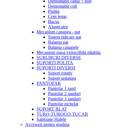
Demontabil cama + bolt
Demontabil colt
Piulita
Cepi lemn
Bucsa
Alunecator
Mecanism canapea - pat
Sistem ridicare pat
Balama pat
Balama canapele
Mecanism masa extractibila pliabila
SURUBURI DIVERSE
SUPORTI POLITA
SUPORTI DIVERSI
Suport rotativ
Suport tastatura
PANTOFAR
Pantofar 1 rand
Pantofar 2 randuri
Pantofar 3 randuri
Pantofar nichelat
SUPORT BLAT
TURO-TUROGO-TUCAR
Sabloane Hafele
Accesorii pentru gradina