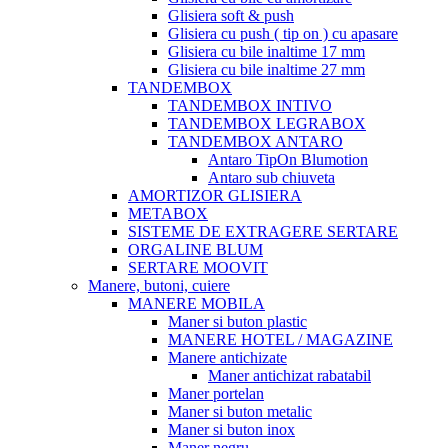
Glisiera soft & push
Glisiera cu push ( tip on ) cu apasare
Glisiera cu bile inaltime 17 mm
Glisiera cu bile inaltime 27 mm
TANDEMBOX
TANDEMBOX INTIVO
TANDEMBOX LEGRABOX
TANDEMBOX ANTARO
Antaro TipOn Blumotion
Antaro sub chiuveta
AMORTIZOR GLISIERA
METABOX
SISTEME DE EXTRAGERE SERTARE
ORGALINE BLUM
SERTARE MOOVIT
Manere, butoni, cuiere
MANERE MOBILA
Maner si buton plastic
MANERE HOTEL / MAGAZINE
Manere antichizate
Maner antichizat rabatabil
Maner portelan
Maner si buton metalic
Maner si buton inox
Maner negru