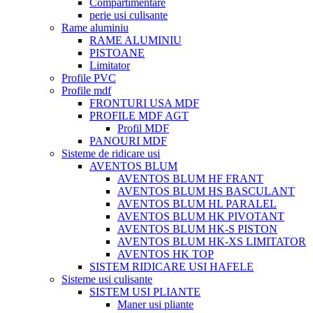
Compartimentare
perie usi culisante
Rame aluminiu
RAME ALUMINIU
PISTOANE
Limitator
Profile PVC
Profile mdf
FRONTURI USA MDF
PROFILE MDF AGT
Profil MDF
PANOURI MDF
Sisteme de ridicare usi
AVENTOS BLUM
AVENTOS BLUM HF FRANT
AVENTOS BLUM HS BASCULANT
AVENTOS BLUM HL PARALEL
AVENTOS BLUM HK PIVOTANT
AVENTOS BLUM HK-S PISTON
AVENTOS BLUM HK-XS LIMITATOR
AVENTOS HK TOP
SISTEM RIDICARE USI HAFELE
Sisteme usi culisante
SISTEM USI PLIANTE
Maner usi pliante