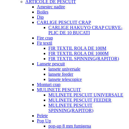
ARTICOLE DE PESCUIT
Amestec nadire
Boiles
Dip
CARLIGE PESCUIT CRAP
CARLIGE HAKUYO CRAP CURVE-
PLIC DE 10 BUCATI
Fire crap
Fir textil
FIR TEXTIL ROLA DE 100M
FIR TEXTIL ROLA DE 1000M
FIR TEXTIL SPINNING(RAPITOR)
Lansete pescuit
lansete universale
lansete feeder
lansete telescopice
Monturi crap
MULINETE PESCUIT
MULINETE PESCUIT UNIVERSALE
MULINETE PESCUIT FEEDER
MULINETE PESCUIT
SPINNING(RAPITOR)
Pelete
Pop Up
pop-up 8 mm fumigena