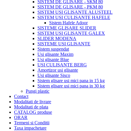
SISTEM DE GLISARE - SKM 80
SISTEM DE GLISARE - PKM 80
SISTEM USI GLISANTE ALUSTEEL
SISTEM USI CULISANTE HAFELE
Sistem Hafele Adoor
SISTEME GLISARE SLIDER
SISTEM USI GLISANTE GALEX
SLIDER MODENA
SISTEME USI GLISANTE
Sistem suspendat
Usi glisante Maxim
Usi glisante Blue
USI CULISANTE BERG
Amortizor usi glisante
Usi glisante Sisco
Sistem glisare usi mici pana in 15 kg
Sistem glisare usi mici pana in 30 kg
Pungi plastic
Contact
Modalitati de livrare
Modalitati de plata
CATALOG produse
ORAR
Termeni si Conditii
Taxa impachetare