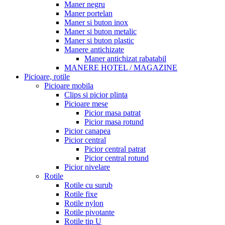
Maner negru
Maner portelan
Maner si buton inox
Maner si buton metalic
Maner si buton plastic
Manere antichizate
Maner antichizat rabatabil
MANERE HOTEL / MAGAZINE
Picioare, rotile
Picioare mobila
Clips si picior plinta
Picioare mese
Picior masa patrat
Picior masa rotund
Picior canapea
Picior central
Picior central patrat
Picior central rotund
Picior nivelare
Rotile
Rotile cu surub
Rotile fixe
Rotile nylon
Rotile pivotante
Rotile tip U