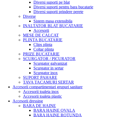
Diversi suporti pe blat
Diversi suporti pentru bara bucatarie
Diversi suporti prindere perete
Diverse
Sistem masa extensibila
INALTATOR BLAT BUCATARIE
Accesorii
MESE DE CALCAT
PLINTA BUCATARIE
Clips plinta
Coltar plinta
PRIZE BUCATARIE
SCURGATOR / PICURATOR
Scurgator galvanizat
Scurgator in sertar
Scurgator inox
SUPORT PAHARE
TAVA TACAMURI SERTAR
Accesorii compartimentari grupuri sanitare
Accesorii toaleta inox
Accesorii toaleta plastic
Accesorii dressing
BARA DE HAINE
BARA HAINE OVALA
BARA HAINE ROTUNDA