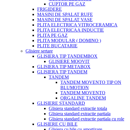
CUPTOR PE GAZ
FRIGIDERE
MASINI DE SPALAT RUFE
MASINI DE SPALAT VASE
PLITA ELECTRICA VITROCERAMICA
PLITA ELECTRICAA INDUCTIE
PLITA PE GAZ
PLITA MODULAR ( DOMINO )
PLITE BUCATARIE
Glisiere sertare
GLISIERA TIP TANDEMBOX
GLISIERE MOOVIT
GLISIERA TIP METABOX
GLISIERA TIP TANDEM
TANDEM
TANDEM MOVENTO TIP ON
BLUMOTION
TANDEM MOVENTO
ORGALINE TANDEM
GLISIERE STANDARD
Glisiera standard extractie totala
Glisiera standard extractie partiala
Glisiera standard extractie partiala cu role
GLISIERE CU BILE
Glisiera cu bile cu amortizare