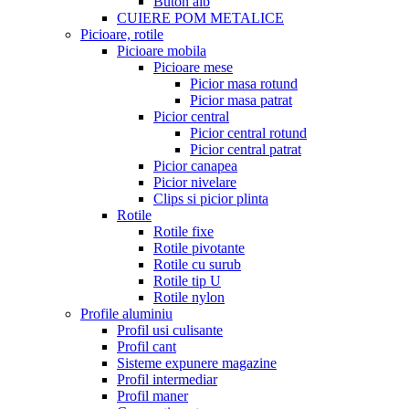
Buton alb
CUIERE POM METALICE
Picioare, rotile
Picioare mobila
Picioare mese
Picior masa rotund
Picior masa patrat
Picior central
Picior central rotund
Picior central patrat
Picior canapea
Picior nivelare
Clips si picior plinta
Rotile
Rotile fixe
Rotile pivotante
Rotile cu surub
Rotile tip U
Rotile nylon
Profile aluminiu
Profil usi culisante
Profil cant
Sisteme expunere magazine
Profil intermediar
Profil maner