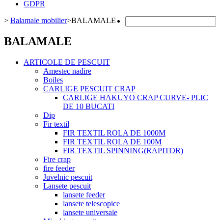
GDPR
>
Balamale mobilier
>
BALAMALE
BALAMALE
ARTICOLE DE PESCUIT
Amestec nadire
Boiles
CARLIGE PESCUIT CRAP
CARLIGE HAKUYO CRAP CURVE- PLIC
DE 10 BUCATI
Dip
Fir textil
FIR TEXTIL ROLA DE 1000M
FIR TEXTIL ROLA DE 100M
FIR TEXTIL SPINNING(RAPITOR)
Fire crap
fire feeder
Juvelnic pescuit
Lansete pescuit
lansete feeder
lansete telescopice
lansete universale