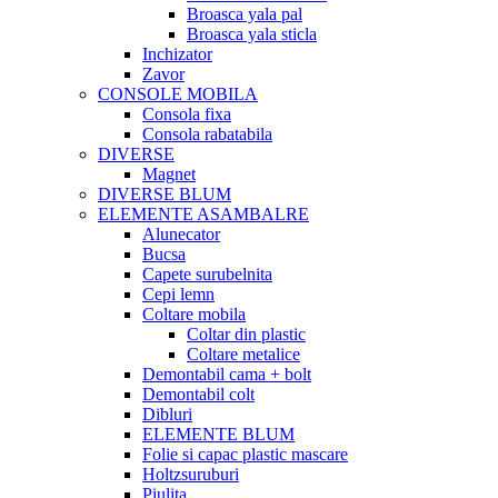
Broasca yala pal
Broasca yala sticla
Inchizator
Zavor
CONSOLE MOBILA
Consola fixa
Consola rabatabila
DIVERSE
Magnet
DIVERSE BLUM
ELEMENTE ASAMBALRE
Alunecator
Bucsa
Capete surubelnita
Cepi lemn
Coltare mobila
Coltar din plastic
Coltare metalice
Demontabil cama + bolt
Demontabil colt
Dibluri
ELEMENTE BLUM
Folie si capac plastic mascare
Holtzsuruburi
Piulita