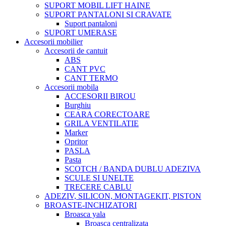
SUPORT MOBIL LIFT HAINE
SUPORT PANTALONI SI CRAVATE
Suport pantaloni
SUPORT UMERASE
Accesorii mobilier
Accesorii de cantuit
ABS
CANT PVC
CANT TERMO
Accesorii mobila
ACCESORII BIROU
Burghiu
CEARA CORECTOARE
GRILA VENTILATIE
Marker
Opritor
PASLA
Pasta
SCOTCH / BANDA DUBLU ADEZIVA
SCULE SI UNELTE
TRECERE CABLU
ADEZIV, SILICON, MONTAGEKIT, PISTON
BROASTE-INCHIZATORI
Broasca yala
Broasca centralizata