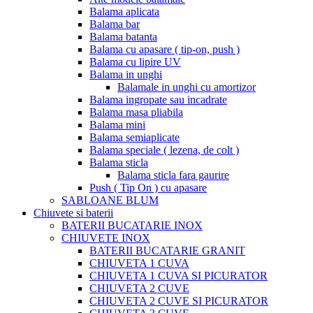
Balama aplicata
Balama bar
Balama batanta
Balama cu apasare ( tip-on, push )
Balama cu lipire UV
Balama in unghi
Balamale in unghi cu amortizor
Balama ingropate sau incadrate
Balama masa pliabila
Balama mini
Balama semiaplicate
Balama speciale ( lezena, de colt )
Balama sticla
Balama sticla fara gaurire
Push ( Tip On ) cu apasare
SABLOANE BLUM
Chiuvete si baterii
BATERII BUCATARIE INOX
CHIUVETE INOX
BATERII BUCATARIE GRANIT
CHIUVETA 1 CUVA
CHIUVETA 1 CUVA SI PICURATOR
CHIUVETA 2 CUVE
CHIUVETA 2 CUVE SI PICURATOR