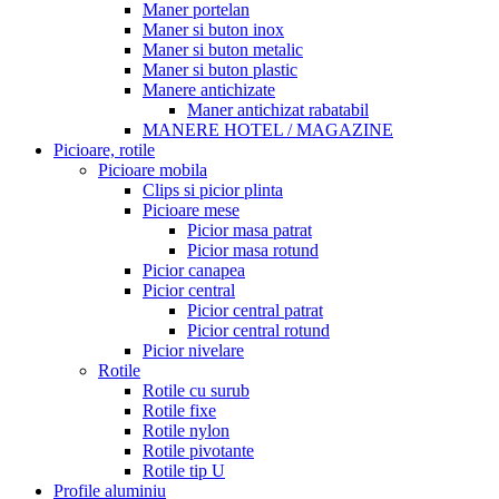
Maner portelan
Maner si buton inox
Maner si buton metalic
Maner si buton plastic
Manere antichizate
Maner antichizat rabatabil
MANERE HOTEL / MAGAZINE
Picioare, rotile
Picioare mobila
Clips si picior plinta
Picioare mese
Picior masa patrat
Picior masa rotund
Picior canapea
Picior central
Picior central patrat
Picior central rotund
Picior nivelare
Rotile
Rotile cu surub
Rotile fixe
Rotile nylon
Rotile pivotante
Rotile tip U
Profile aluminiu