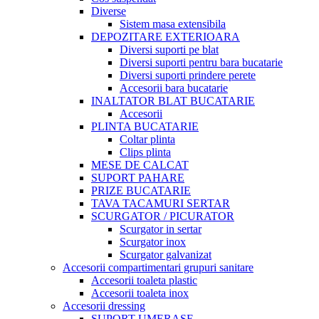
Diverse
Sistem masa extensibila
DEPOZITARE EXTERIOARA
Diversi suporti pe blat
Diversi suporti pentru bara bucatarie
Diversi suporti prindere perete
Accesorii bara bucatarie
INALTATOR BLAT BUCATARIE
Accesorii
PLINTA BUCATARIE
Coltar plinta
Clips plinta
MESE DE CALCAT
SUPORT PAHARE
PRIZE BUCATARIE
TAVA TACAMURI SERTAR
SCURGATOR / PICURATOR
Scurgator in sertar
Scurgator inox
Scurgator galvanizat
Accesorii compartimentari grupuri sanitare
Accesorii toaleta plastic
Accesorii toaleta inox
Accesorii dressing
SUPORT UMERASE