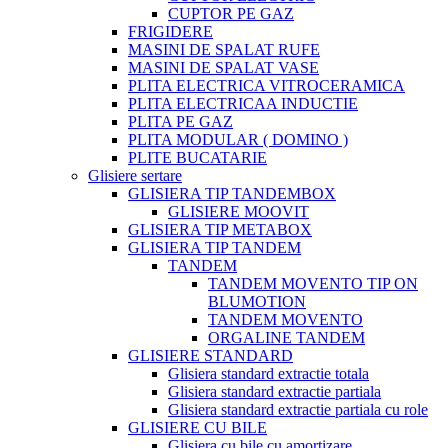
CUPTOR PE GAZ
FRIGIDERE
MASINI DE SPALAT RUFE
MASINI DE SPALAT VASE
PLITA ELECTRICA VITROCERAMICA
PLITA ELECTRICAA INDUCTIE
PLITA PE GAZ
PLITA MODULAR ( DOMINO )
PLITE BUCATARIE
Glisiere sertare
GLISIERA TIP TANDEMBOX
GLISIERE MOOVIT
GLISIERA TIP METABOX
GLISIERA TIP TANDEM
TANDEM
TANDEM MOVENTO TIP ON
BLUMOTION
TANDEM MOVENTO
ORGALINE TANDEM
GLISIERE STANDARD
Glisiera standard extractie totala
Glisiera standard extractie partiala
Glisiera standard extractie partiala cu role
GLISIERE CU BILE
Glisiera cu bile cu amortizare