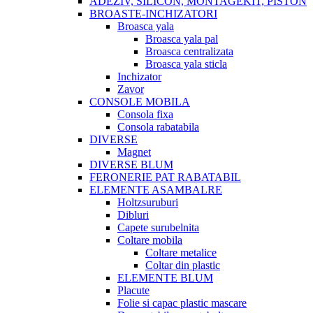
ADEZIV, SILICON, MONTAGEKIT, PISTON
BROASTE-INCHIZATORI
Broasca yala
Broasca yala pal
Broasca centralizata
Broasca yala sticla
Inchizator
Zavor
CONSOLE MOBILA
Consola fixa
Consola rabatabila
DIVERSE
Magnet
DIVERSE BLUM
FERONERIE PAT RABATABIL
ELEMENTE ASAMBALRE
Holtzsuruburi
Dibluri
Capete surubelnita
Coltare mobila
Coltare metalice
Coltar din plastic
ELEMENTE BLUM
Placute
Folie si capac plastic mascare