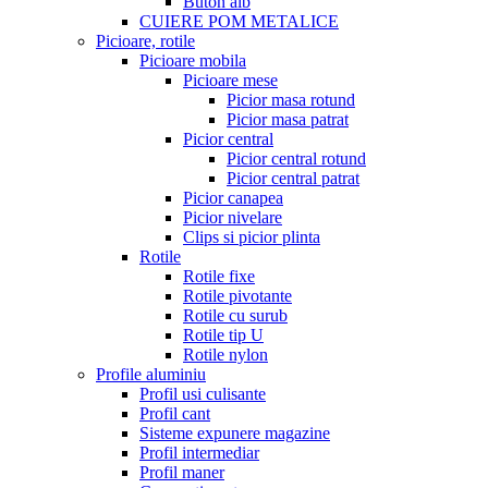
Buton alb
CUIERE POM METALICE
Picioare, rotile
Picioare mobila
Picioare mese
Picior masa rotund
Picior masa patrat
Picior central
Picior central rotund
Picior central patrat
Picior canapea
Picior nivelare
Clips si picior plinta
Rotile
Rotile fixe
Rotile pivotante
Rotile cu surub
Rotile tip U
Rotile nylon
Profile aluminiu
Profil usi culisante
Profil cant
Sisteme expunere magazine
Profil intermediar
Profil maner