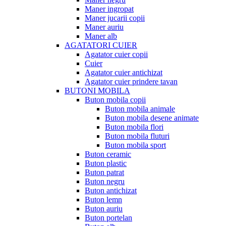
Maner ingropat
Maner jucarii copii
Maner auriu
Maner alb
AGATATORI CUIER
Agatator cuier copii
Cuier
Agatator cuier antichizat
Agatator cuier prindere tavan
BUTONI MOBILA
Buton mobila copii
Buton mobila animale
Buton mobila desene animate
Buton mobila flori
Buton mobila fluturi
Buton mobila sport
Buton ceramic
Buton plastic
Buton patrat
Buton negru
Buton antichizat
Buton lemn
Buton auriu
Buton portelan