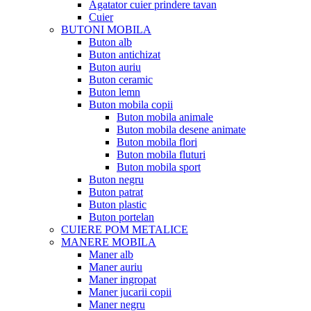
Agatator cuier prindere tavan
Cuier
BUTONI MOBILA
Buton alb
Buton antichizat
Buton auriu
Buton ceramic
Buton lemn
Buton mobila copii
Buton mobila animale
Buton mobila desene animate
Buton mobila flori
Buton mobila fluturi
Buton mobila sport
Buton negru
Buton patrat
Buton plastic
Buton portelan
CUIERE POM METALICE
MANERE MOBILA
Maner alb
Maner auriu
Maner ingropat
Maner jucarii copii
Maner negru