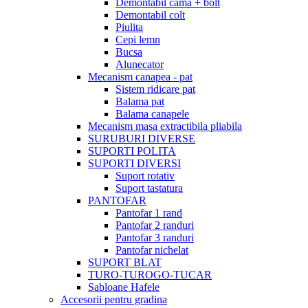
Demontabil cama + bolt
Demontabil colt
Piulita
Cepi lemn
Bucsa
Alunecator
Mecanism canapea - pat
Sistem ridicare pat
Balama pat
Balama canapele
Mecanism masa extractibila pliabila
SURUBURI DIVERSE
SUPORTI POLITA
SUPORTI DIVERSI
Suport rotativ
Suport tastatura
PANTOFAR
Pantofar 1 rand
Pantofar 2 randuri
Pantofar 3 randuri
Pantofar nichelat
SUPORT BLAT
TURO-TUROGO-TUCAR
Sabloane Hafele
Accesorii pentru gradina