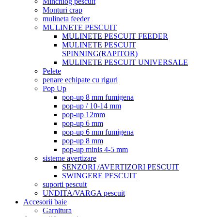
Minchiog pescuit
Monturi crap
mulineta feeder
MULINETE PESCUIT
MULINETE PESCUIT FEEDER
MULINETE PESCUIT
SPINNING(RAPITOR)
MULINETE PESCUIT UNIVERSALE
Pelete
penare echipate cu riguri
Pop Up
pop-up 8 mm fumigena
pop-up / 10-14 mm
pop-up 12mm
pop-up 6 mm
pop-up 6 mm fumigena
pop-up 8 mm
pop-up minis 4-5 mm
sisteme avertizare
SENZORI /AVERTIZORI PESCUIT
SWINGERE PESCUIT
suporti pescuit
UNDITA/VARGA pescuit
Accesorii baie
Garnitura