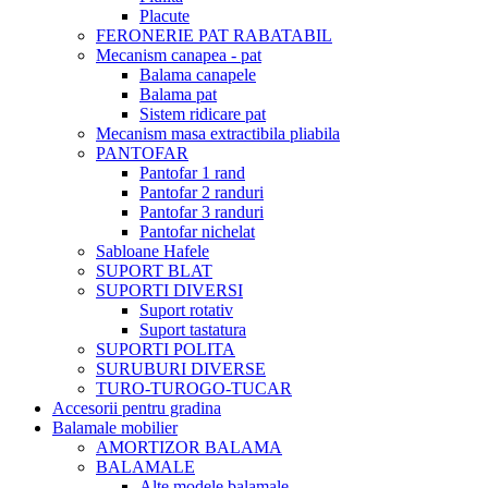
Placute
FERONERIE PAT RABATABIL
Mecanism canapea - pat
Balama canapele
Balama pat
Sistem ridicare pat
Mecanism masa extractibila pliabila
PANTOFAR
Pantofar 1 rand
Pantofar 2 randuri
Pantofar 3 randuri
Pantofar nichelat
Sabloane Hafele
SUPORT BLAT
SUPORTI DIVERSI
Suport rotativ
Suport tastatura
SUPORTI POLITA
SURUBURI DIVERSE
TURO-TUROGO-TUCAR
Accesorii pentru gradina
Balamale mobilier
AMORTIZOR BALAMA
BALAMALE
Alte modele balamale