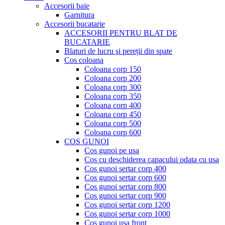
Accesorii baie
Garnitura
Accesorii bucatarie
ACCESORII PENTRU BLAT DE
BUCATARIE
Blaturi de lucru şi pereții din spate
Cos coloana
Coloana corp 150
Coloana corp 200
Coloana corp 300
Coloana corp 350
Coloana corp 400
Coloana corp 450
Coloana corp 500
Coloana corp 600
COS GUNOI
Cos gunoi pe usa
Cos cu deschiderea capacului odata cu usa
Cos gunoi sertar corp 400
Cos gunoi sertar corp 600
Cos gunoi sertar corp 800
Cos gunoi sertar corp 900
Cos gunoi sertar corp 1200
Cos gunoi sertar corp 1000
Cos gunoi usa front