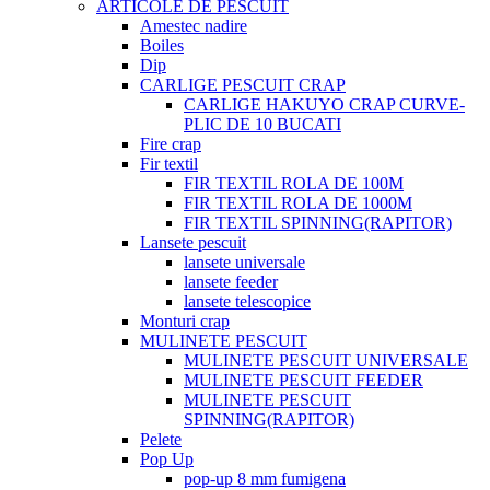
ARTICOLE DE PESCUIT
Amestec nadire
Boiles
Dip
CARLIGE PESCUIT CRAP
CARLIGE HAKUYO CRAP CURVE-
PLIC DE 10 BUCATI
Fire crap
Fir textil
FIR TEXTIL ROLA DE 100M
FIR TEXTIL ROLA DE 1000M
FIR TEXTIL SPINNING(RAPITOR)
Lansete pescuit
lansete universale
lansete feeder
lansete telescopice
Monturi crap
MULINETE PESCUIT
MULINETE PESCUIT UNIVERSALE
MULINETE PESCUIT FEEDER
MULINETE PESCUIT
SPINNING(RAPITOR)
Pelete
Pop Up
pop-up 8 mm fumigena