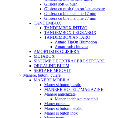
Glisiera soft & push
Glisiera cu push ( tip on ) cu apasare
Glisiera cu bile inaltime 17 mm
Glisiera cu bile inaltime 27 mm
TANDEMBOX
TANDEMBOX INTIVO
TANDEMBOX LEGRABOX
TANDEMBOX ANTARO
Antaro TipOn Blumotion
Antaro sub chiuveta
AMORTIZOR GLISIERA
METABOX
SISTEME DE EXTRAGERE SERTARE
ORGALINE BLUM
SERTARE MOOVIT
Manere, butoni, cuiere
MANERE MOBILA
Maner si buton plastic
MANERE HOTEL / MAGAZINE
Manere antichizate
Maner antichizat rabatabil
Maner portelan
Maner si buton metalic
Maner si buton inox
Maner negru