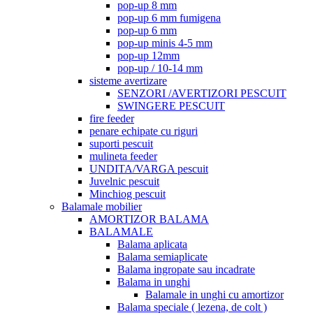
pop-up 8 mm
pop-up 6 mm fumigena
pop-up 6 mm
pop-up minis 4-5 mm
pop-up 12mm
pop-up / 10-14 mm
sisteme avertizare
SENZORI /AVERTIZORI PESCUIT
SWINGERE PESCUIT
fire feeder
penare echipate cu riguri
suporti pescuit
mulineta feeder
UNDITA/VARGA pescuit
Juvelnic pescuit
Minchiog pescuit
Balamale mobilier
AMORTIZOR BALAMA
BALAMALE
Balama aplicata
Balama semiaplicate
Balama ingropate sau incadrate
Balama in unghi
Balamale in unghi cu amortizor
Balama speciale ( lezena, de colt )