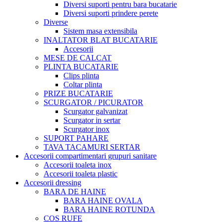
Diversi suporti pentru bara bucatarie
Diversi suporti prindere perete
Diverse
Sistem masa extensibila
INALTATOR BLAT BUCATARIE
Accesorii
MESE DE CALCAT
PLINTA BUCATARIE
Clips plinta
Coltar plinta
PRIZE BUCATARIE
SCURGATOR / PICURATOR
Scurgator galvanizat
Scurgator in sertar
Scurgator inox
SUPORT PAHARE
TAVA TACAMURI SERTAR
Accesorii compartimentari grupuri sanitare
Accesorii toaleta inox
Accesorii toaleta plastic
Accesorii dressing
BARA DE HAINE
BARA HAINE OVALA
BARA HAINE ROTUNDA
COS RUFE