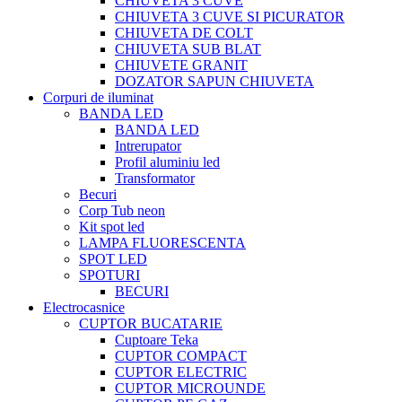
CHIUVETA 3 CUVE
CHIUVETA 3 CUVE SI PICURATOR
CHIUVETA DE COLT
CHIUVETA SUB BLAT
CHIUVETE GRANIT
DOZATOR SAPUN CHIUVETA
Corpuri de iluminat
BANDA LED
BANDA LED
Intrerupator
Profil aluminiu led
Transformator
Becuri
Corp Tub neon
Kit spot led
LAMPA FLUORESCENTA
SPOT LED
SPOTURI
BECURI
Electrocasnice
CUPTOR BUCATARIE
Cuptoare Teka
CUPTOR COMPACT
CUPTOR ELECTRIC
CUPTOR MICROUNDE