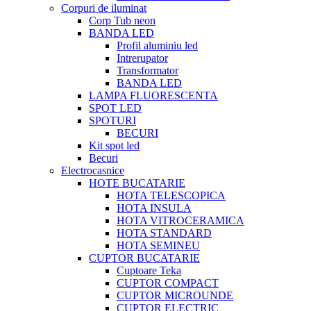
Corpuri de iluminat
Corp Tub neon
BANDA LED
Profil aluminiu led
Intrerupator
Transformator
BANDA LED
LAMPA FLUORESCENTA
SPOT LED
SPOTURI
BECURI
Kit spot led
Becuri
Electrocasnice
HOTE BUCATARIE
HOTA TELESCOPICA
HOTA INSULA
HOTA VITROCERAMICA
HOTA STANDARD
HOTA SEMINEU
CUPTOR BUCATARIE
Cuptoare Teka
CUPTOR COMPACT
CUPTOR MICROUNDE
CUPTOR ELECTRIC