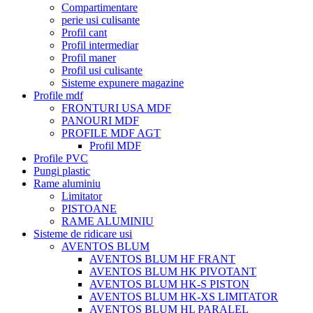
Compartimentare
perie usi culisante
Profil cant
Profil intermediar
Profil maner
Profil usi culisante
Sisteme expunere magazine
Profile mdf
FRONTURI USA MDF
PANOURI MDF
PROFILE MDF AGT
Profil MDF
Profile PVC
Pungi plastic
Rame aluminiu
Limitator
PISTOANE
RAME ALUMINIU
Sisteme de ridicare usi
AVENTOS BLUM
AVENTOS BLUM HF FRANT
AVENTOS BLUM HK PIVOTANT
AVENTOS BLUM HK-S PISTON
AVENTOS BLUM HK-XS LIMITATOR
AVENTOS BLUM HL PARALEL