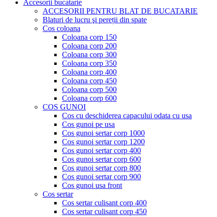
Accesorii bucatarie
ACCESORII PENTRU BLAT DE BUCATARIE
Blaturi de lucru şi pereții din spate
Cos coloana
Coloana corp 150
Coloana corp 200
Coloana corp 300
Coloana corp 350
Coloana corp 400
Coloana corp 450
Coloana corp 500
Coloana corp 600
COS GUNOI
Cos cu deschiderea capacului odata cu usa
Cos gunoi pe usa
Cos gunoi sertar corp 1000
Cos gunoi sertar corp 1200
Cos gunoi sertar corp 400
Cos gunoi sertar corp 600
Cos gunoi sertar corp 800
Cos gunoi sertar corp 900
Cos gunoi usa front
Cos sertar
Cos sertar culisant corp 400
Cos sertar culisant corp 450