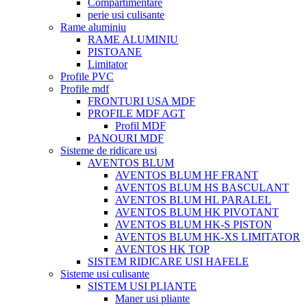
Compartimentare
perie usi culisante
Rame aluminiu
RAME ALUMINIU
PISTOANE
Limitator
Profile PVC
Profile mdf
FRONTURI USA MDF
PROFILE MDF AGT
Profil MDF
PANOURI MDF
Sisteme de ridicare usi
AVENTOS BLUM
AVENTOS BLUM HF FRANT
AVENTOS BLUM HS BASCULANT
AVENTOS BLUM HL PARALEL
AVENTOS BLUM HK PIVOTANT
AVENTOS BLUM HK-S PISTON
AVENTOS BLUM HK-XS LIMITATOR
AVENTOS HK TOP
SISTEM RIDICARE USI HAFELE
Sisteme usi culisante
SISTEM USI PLIANTE
Maner usi pliante