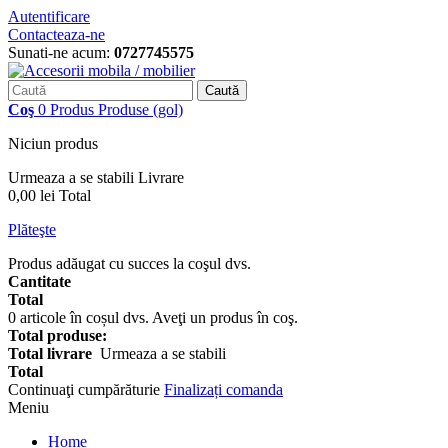
Autentificare
Contacteaza-ne
Sunati-ne acum:
0727745575
Caută
Coş
0
Produs
Produse
(gol)
Niciun produs
Urmeaza a se stabili
Livrare
0,00 lei
Total
Plăteşte
Produs adăugat cu succes la coşul dvs.
Cantitate
Total
0
articole în coșul dvs.
Aveţi un produs în coş.
Total produse:
Total livrare
Urmeaza a se stabili
Total
Continuaţi cumpărăturie
Finalizați comanda
Meniu
Home