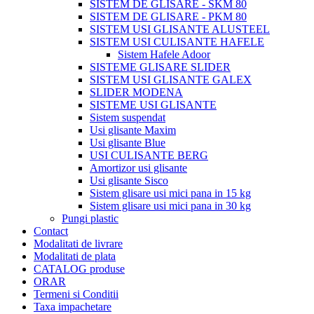
SISTEM DE GLISARE - SKM 80
SISTEM DE GLISARE - PKM 80
SISTEM USI GLISANTE ALUSTEEL
SISTEM USI CULISANTE HAFELE
Sistem Hafele Adoor
SISTEME GLISARE SLIDER
SISTEM USI GLISANTE GALEX
SLIDER MODENA
SISTEME USI GLISANTE
Sistem suspendat
Usi glisante Maxim
Usi glisante Blue
USI CULISANTE BERG
Amortizor usi glisante
Usi glisante Sisco
Sistem glisare usi mici pana in 15 kg
Sistem glisare usi mici pana in 30 kg
Pungi plastic
Contact
Modalitati de livrare
Modalitati de plata
CATALOG produse
ORAR
Termeni si Conditii
Taxa impachetare