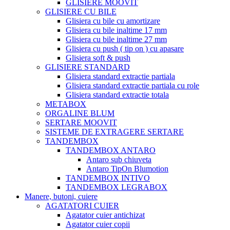
GLISIERE MOOVIT
GLISIERE CU BILE
Glisiera cu bile cu amortizare
Glisiera cu bile inaltime 17 mm
Glisiera cu bile inaltime 27 mm
Glisiera cu push ( tip on ) cu apasare
Glisiera soft & push
GLISIERE STANDARD
Glisiera standard extractie partiala
Glisiera standard extractie partiala cu role
Glisiera standard extractie totala
METABOX
ORGALINE BLUM
SERTARE MOOVIT
SISTEME DE EXTRAGERE SERTARE
TANDEMBOX
TANDEMBOX ANTARO
Antaro sub chiuveta
Antaro TipOn Blumotion
TANDEMBOX INTIVO
TANDEMBOX LEGRABOX
Manere, butoni, cuiere
AGATATORI CUIER
Agatator cuier antichizat
Agatator cuier copii