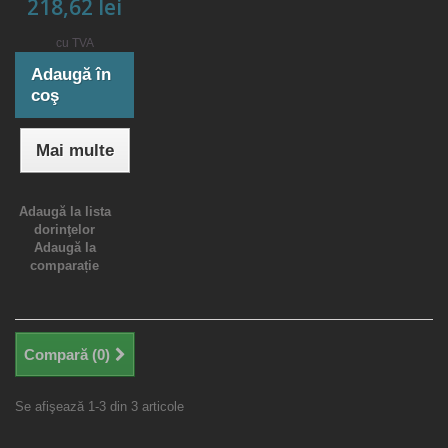
218,62 lei
cu TVA
Adaugă în
coş
Mai multe
Adaugă la lista
dorinţelor
Adaugă la
comparație
Compară (
0
)
Se afişează 1-3 din 3 articole