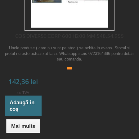
COS DIVERSE CORP 600 H200 MM 548.54.955
Unele produse ( care nu sunt pe stoc ) se achita in avans. Stocul si
pretul nu este actualizat la zi. Whatsapp scris 0723164886 pentru detalii
sau comanda.
142,36 lei
cu TVA
Adaugă în
coş
Mai multe