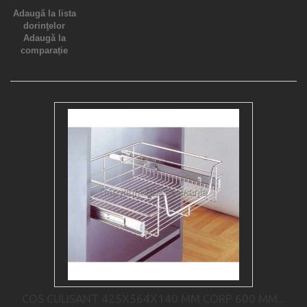
Adaugă la lista
dorinţelor
Adaugă la
comparație
COS CULISANT 425X564X140 MM CORP 600 MM...