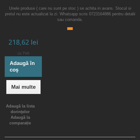
Unele produse ( care nu sunt pe stoc ) se achita in avans. Stocul si
pretul nu este actualizat la zi. Whatsapp scris 0723164886 pentru detalii
sau comanda.
218,62 lei
cu TVA
Adaugă în
coş
Mai multe
Adaugă la lista
dorinţelor
Adaugă la
comparație