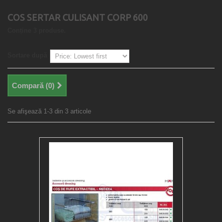
COS SERTAR CULISANT CORP 600
Conține 3 produse.
Sortare după
Compară (
0
)
Se afişează 1-3 din 3 articole