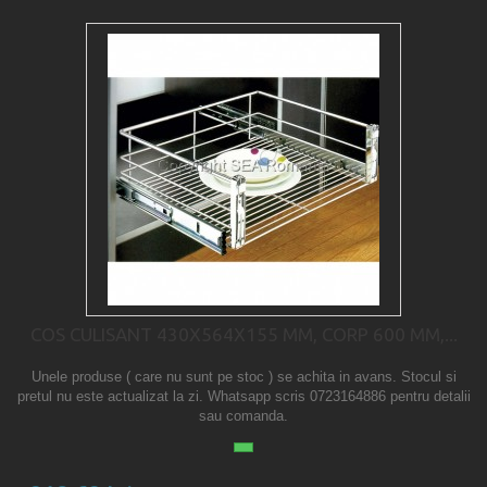
COS CULISANT 430X564X155 MM, CORP 600 MM,...
Unele produse ( care nu sunt pe stoc ) se achita in avans. Stocul si
pretul nu este actualizat la zi. Whatsapp scris 0723164886 pentru detalii
sau comanda.