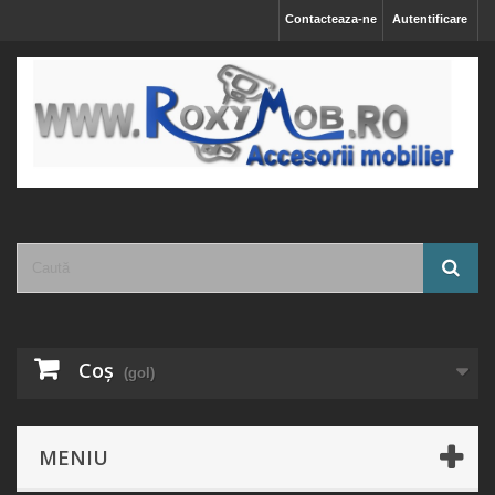
Contacteaza-ne
Autentificare
Coş
(gol)
MENIU