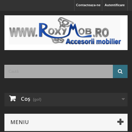
Contacteaza-ne
Autentificare
Coş
(gol)
MENIU