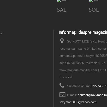
SAL
SOL
Informații despre magazi
le
SC ROXY MOB SRL, Pentru o
recomandam sa ne trimiteti comanda
comanda pe mail : roxymob2005
scris 0723164886, telefonic 07277
www.feronerie-mobilier.com ) str. O
Bucuresti
Sunați-ne acum:
072774557
E-mail:
contact@roxymob.ro
roxymob2005@yahoo.com