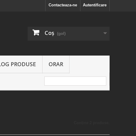
Contacteaza-ne
Autentificare
Coş
(gol)
LOG PRODUSE
ORAR
Conține 2 produse.