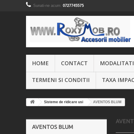
Sunati-ne acum:
0727745575
HOME
CONTACT
MODALITATI
TERMENI SI CONDITII
TAXA IMPA
Sisteme de ridicare usi
AVENTOS BLUM
AVENT
AVENTOS BLUM