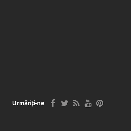
Urmăriți-ne