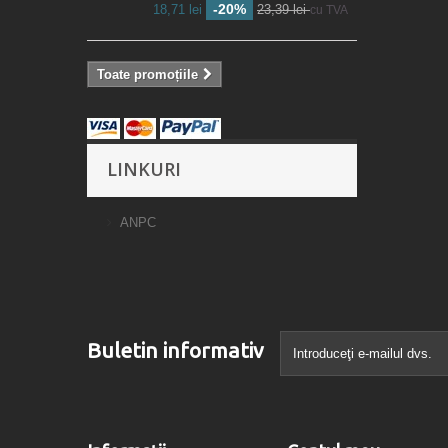
-20%
18,71 lei
23,39 lei
cu TVA
Toate promoțiile
LINKURI
ANPC
Buletin informativ