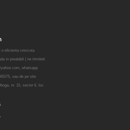
n
 eficienta crescuta
 in prealabil ( ne trimiteti
@yahoo.com, whatsapp
45575, sau de pe site
boga, nr. 15, sector 6, loc.
5
,