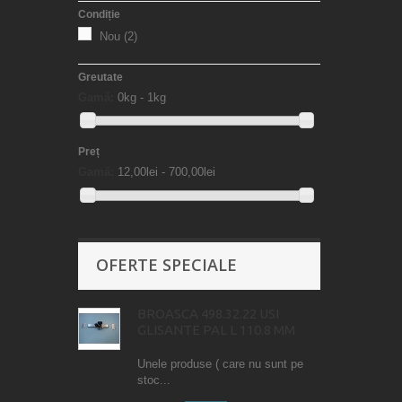
Condiție
Nou
(2)
Greutate
Gamă:
0kg - 1kg
Preț
Gamă:
12,00lei - 700,00lei
OFERTE SPECIALE
BROASCA 498.32.22 USI
GLISANTE PAL L 110.8 MM
Unele produse ( care nu sunt pe
stoc...