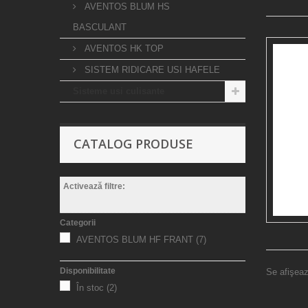
AVENTOS BLUM HS
BASCULANT
AVENTOS HK TOP
SISTEM RIDICARE USI HAFELE
Sisteme usi culisante
CATALOG PRODUSE
Activează filtre:
Categorii
AVENTOS BLUM HF FRANT
(7)
Disponibilitate
Se afişeaz
În stoc
(2)