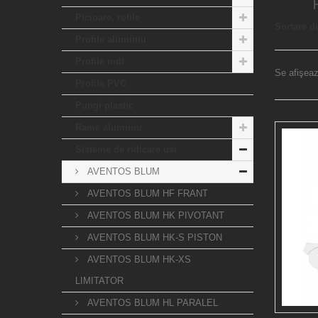
H
Picioare, rotile
Sortare d
Profile aluminiu
Profile mdf
Se afişeaz
Profile PVC
Pungi plastic
Rame aluminiu
Sisteme de ridicare usi
AVENTOS BLUM
AVENTOS BLUM HF FRANT
AVENTOS BLUM HK PIVOTANT
AVENTOS BLUM HK-S PISTON
AVENTOS BLUM HK-XS
LIMITATOR
AVENTOS BLUM HL PARALEL