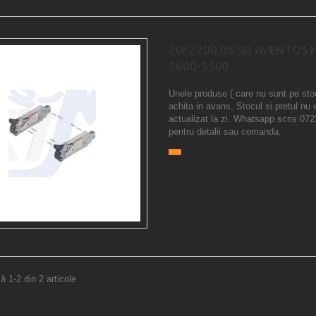
20F2200.05 SD AVENTOS H
2600-5500
Unele produse ( care nu sunt pe sto
achita in avans. Stocul si pretul nu 
actualizat la zi. Whatsapp scris 07
pentru detalii sau comanda.
ă 1-2 din 2 articole