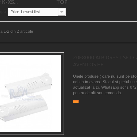
K-XS...
TOP
upă
Price: Lowest first
ă 1-2 din 2 articole
20F8000 ALB DR+ST SET 
AVENTOS HF
Unele produse ( care nu sunt pe sto
achita in avans. Stocul si pretul nu 
actualizat la zi. Whatsapp scris 07
pentru detalii sau comanda.