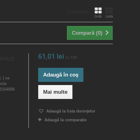
Vizualizați:
Grilă
Listă
Compară (
0
)
61,01 lei
cu TVA
CAPACE
Adaugă în coş
c ) se
este
23164886
Mai multe
Adaugă la lista dorinţelor
Adaugă la comparație