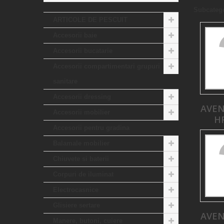
Subcatego
ARTICOLE DE PESCUIT
Accesorii baie
Accesorii bucatarie
Accesorii compartimentari grupuri
sanitare
Accesorii dressing
AVE
Accesorii mobilier
H
Accesorii pentru gradina
Balamale mobilier
Chiuvete si baterii
Corpuri de iluminat
Electrocasnice
Glisiere sertare
AVE
Manere, butoni, cuiere