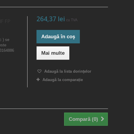
264,37 lei
cu TVA
F FP
Adaugă în coş
c ) se
este
23164886
Mai multe
Adaugă la lista dorinţelor
Adaugă la comparație
Compară (
0
)