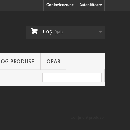
Contacteaza-ne
Autentificare
Coş
(gol)
LOG PRODUSE
ORAR
Conține 9 produse.