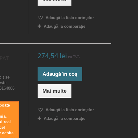
Adaugă la lista dorinţelor
Adaugă la comparație
274,54 lei
cu TVA
 PAT
Adaugă în coş
c ) se
este
23164886
Mai multe
 poate
Adaugă la lista dorinţelor
nia,
Adaugă la comparație
l real
cel
e achite