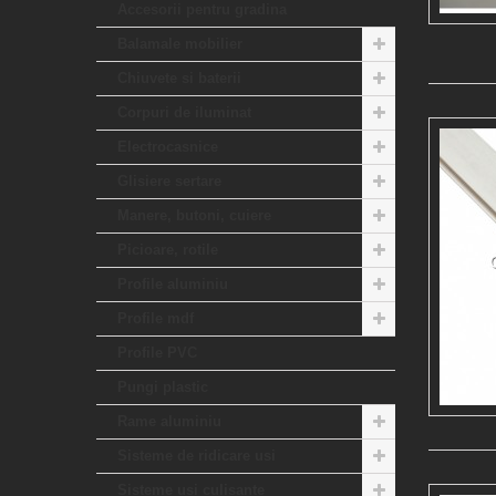
Accesorii pentru gradina
Balamale mobilier
Chiuvete si baterii
Corpuri de iluminat
Electrocasnice
Glisiere sertare
Manere, butoni, cuiere
Picioare, rotile
Profile aluminiu
Profile mdf
Profile PVC
Pungi plastic
Rame aluminiu
Sisteme de ridicare usi
Sisteme usi culisante