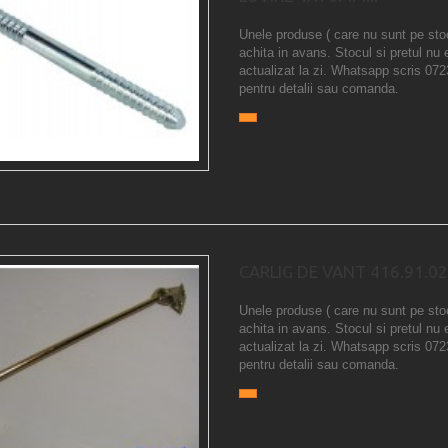
Unele produse ( care nu sunt pe sto
achita in avans. Stocul si pretul nu 
actualizat la zi. Whatsapp scris 07
pentru detalii sau comanda.
CARLIG DE VANT 416.91.02
Unele produse ( care nu sunt pe sto
achita in avans. Stocul si pretul nu 
actualizat la zi. Whatsapp scris 07
pentru detalii sau comanda.