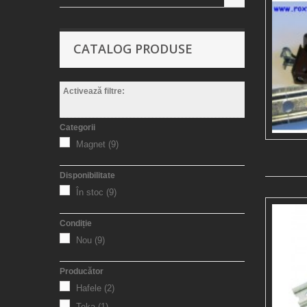
CATALOG PRODUSE
Activează filtre:
Categorii
Magnet
(9)
Disponibilitate
În stoc
(9)
Condiție
Nou
(9)
Producător
Hafele
(2)
Teka
(1)