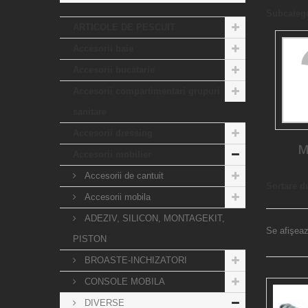
Subcatego
ARTICOLE DE PESCUIT
Accesorii baie
Accesorii bucatarie
Accesorii compartimentari grupuri
sanitare
Accesorii dressing
M
Accesorii mobilier
Accesorii de cantuit
Sortare d
Accesorii mobila
ADEZIV, SILICON, MONTAGEKIT,
Se afişeaz
PISTON
BROASTE-INCHIZATORI
CONSOLE MOBILA
DIVERSE