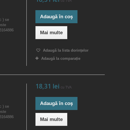
cu TVA
Adaugă în coş
c ) se
este
23164886
Mai multe
Adaugă la lista dorinţelor
Adaugă la comparație
18,31 lei
cu TVA
Adaugă în coş
c ) se
este
23164886
Mai multe