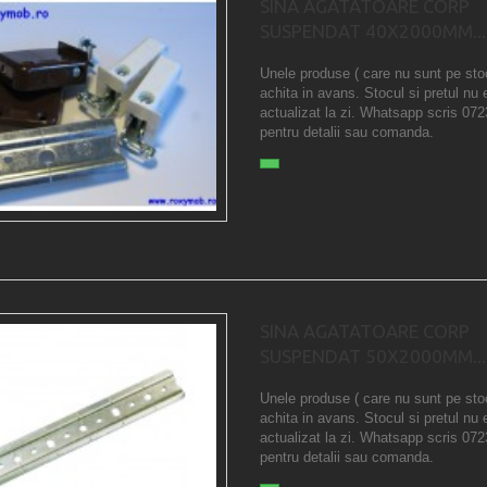
SINA AGATATOARE CORP
SUSPENDAT 40X2000MM...
Unele produse ( care nu sunt pe sto
achita in avans. Stocul si pretul nu 
actualizat la zi. Whatsapp scris 07
pentru detalii sau comanda.
SINA AGATATOARE CORP
SUSPENDAT 50X2000MM...
Unele produse ( care nu sunt pe sto
achita in avans. Stocul si pretul nu 
actualizat la zi. Whatsapp scris 07
pentru detalii sau comanda.