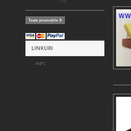
TVA
Toate promoțiile
LINKURI
ANPC