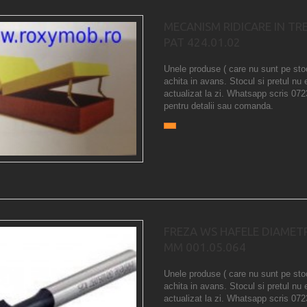
MECANISM RIDICARE IN TR
PAT 424.01.02
Unele produse ( care nu sunt pe sto
achita in avans. Stocul si pretul nu 
actualizat la zi. Whatsapp scris 07
pentru detalii sau comanda.
FREZA WS HAFELE DIAMET
MM 001.05.064
Unele produse ( care nu sunt pe sto
achita in avans. Stocul si pretul nu 
actualizat la zi. Whatsapp scris 07