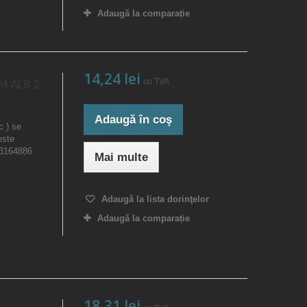
Adaugă la comparație
14,24 lei
cu TVA
MM ALB 2
Adaugă în coş
c ) se
este
23164886
Mai multe
Adaugă la lista dorinţelor
Adaugă la comparație
18,31 lei