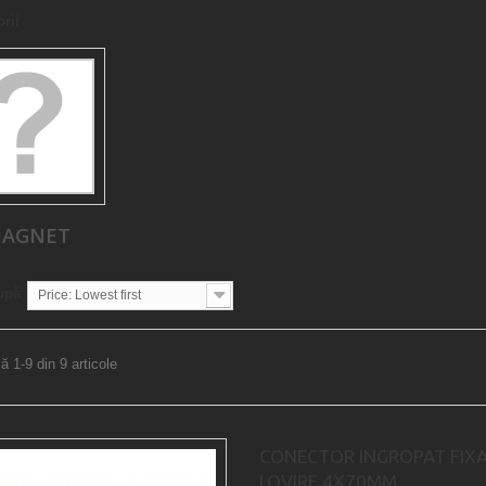
rii
AGNET
upă
Price: Lowest first
ă 1-9 din 9 articole
CONECTOR INGROPAT FIX
LOVIRE 4X70MM...