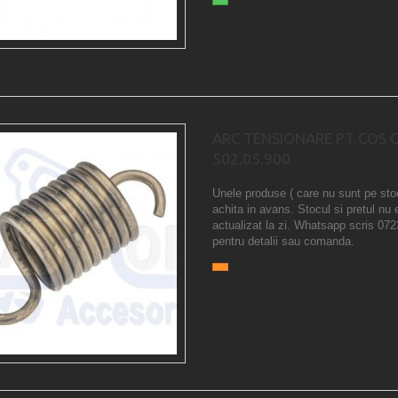
ARC TENSIONARE PT COS 
502.05.900
Unele produse ( care nu sunt pe sto
achita in avans. Stocul si pretul nu 
actualizat la zi. Whatsapp scris 07
pentru detalii sau comanda.