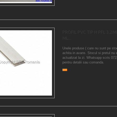
PROFIL PVC TIP H PFL 3.2
ML...
Unele produse ( care nu sunt pe sto
achita in avans. Stocul si pretul nu 
actualizat la zi. Whatsapp scris 07
pentru detalii sau comanda.