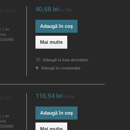
40,68 lei
cu TVA
EPTE PT
Adaugă în coş
c ) se
este
23164886
Mai multe
Adaugă la lista dorinţelor
Adaugă la comparație
116,94 lei
cu TVA
RU 20
Adaugă în coş
c ) se
este
23164886
Mai multe