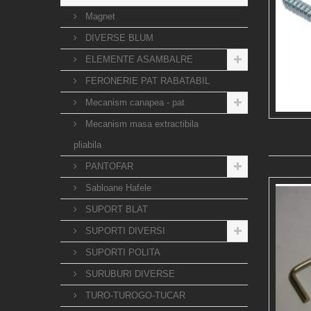
Magnet
DIVERSE BLUM
ELEMENTE ASAMBALRE
FERONERIE PAT RABATABIL
Mecanism canapea - pat
Mecanism masa extractibila
pliabila
PANTOFAR
Sabloane Hafele
SUPORT BLAT
SUPORTI DIVERSI
SUPORTI POLITA
SURUBURI DIVERSE
TURO-TUROGO-TUCAR