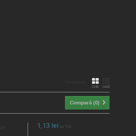
Vizualizați:
Grilă
Listă
Compară (
0
)
1,13 lei
cu TVA
ARE