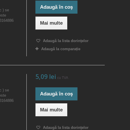
Adaugă în coş
c ) se
este
23164886
Mai multe
Adaugă la lista dorinţelor
Adaugă la comparație
5,09 lei
cu TVA
c ) se
Adaugă în coş
este
23164886
Mai multe
Adaugă la lista dorinţelor