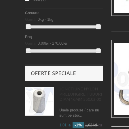
Greutate
Gamă:
0kg - 1kg
Preț
Gamă:
0,00lei - 270,00lei
OFERTE SPECIALE
JONCTIUNE NYLON
PRELUNGIRE TUBURI
DIAM 16MM 550.03.00
Unele produse ( care nu
sunt pe stoc...
-1%
1,01 lei
1,02 lei
cu