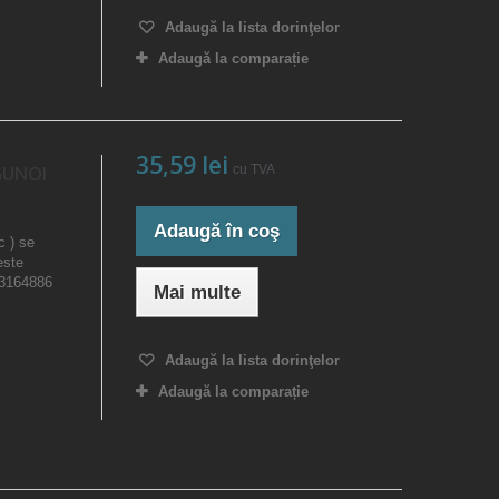
Adaugă la lista dorinţelor
Adaugă la comparație
35,59 lei
cu TVA
GUNOI
Adaugă în coş
c ) se
este
23164886
Mai multe
Adaugă la lista dorinţelor
Adaugă la comparație