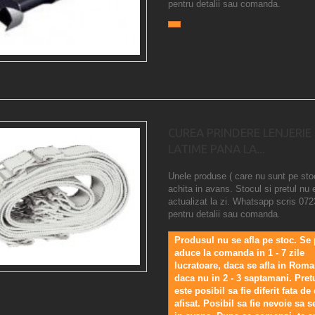
pentru detalii sau comanda.
CUREA PRINDERE LENJERIE
LATIME PANA LA...
Unele produse ( care nu sunt pe sto
achita in avans. Stocul si pretul nu 
actualizat la zi. Whatsapp scris 07
pentru detalii sau comanda.
Produsul nu se afla pe stoc. Se
aduce la comanda in 1 - 7 zile
lucratoare, daca se afla in Roma
daca nu in 2 - 3 saptamani. Pretu
este posibil sa fie diferit fata de 
afisat. Posibil sa fie nevoie sa s