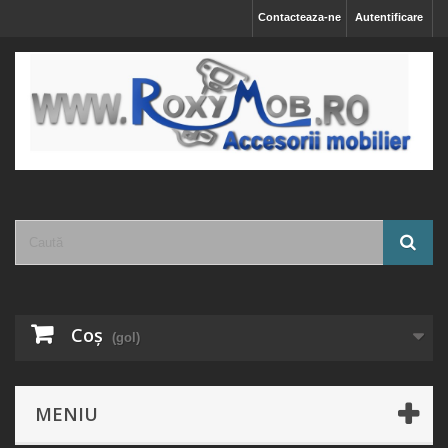
Contacteaza-ne
Autentificare
Coş
(gol)
MENIU