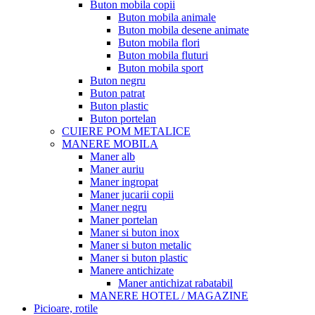
Buton mobila copii
Buton mobila animale
Buton mobila desene animate
Buton mobila flori
Buton mobila fluturi
Buton mobila sport
Buton negru
Buton patrat
Buton plastic
Buton portelan
CUIERE POM METALICE
MANERE MOBILA
Maner alb
Maner auriu
Maner ingropat
Maner jucarii copii
Maner negru
Maner portelan
Maner si buton inox
Maner si buton metalic
Maner si buton plastic
Manere antichizate
Maner antichizat rabatabil
MANERE HOTEL / MAGAZINE
Picioare, rotile