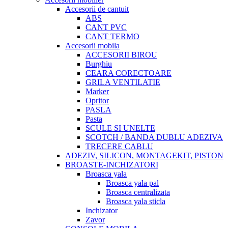
Accesorii de cantuit
ABS
CANT PVC
CANT TERMO
Accesorii mobila
ACCESORII BIROU
Burghiu
CEARA CORECTOARE
GRILA VENTILATIE
Marker
Opritor
PASLA
Pasta
SCULE SI UNELTE
SCOTCH / BANDA DUBLU ADEZIVA
TRECERE CABLU
ADEZIV, SILICON, MONTAGEKIT, PISTON
BROASTE-INCHIZATORI
Broasca yala
Broasca yala pal
Broasca centralizata
Broasca yala sticla
Inchizator
Zavor