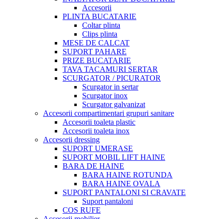
Accesorii
PLINTA BUCATARIE
Coltar plinta
Clips plinta
MESE DE CALCAT
SUPORT PAHARE
PRIZE BUCATARIE
TAVA TACAMURI SERTAR
SCURGATOR / PICURATOR
Scurgator in sertar
Scurgator inox
Scurgator galvanizat
Accesorii compartimentari grupuri sanitare
Accesorii toaleta plastic
Accesorii toaleta inox
Accesorii dressing
SUPORT UMERASE
SUPORT MOBIL LIFT HAINE
BARA DE HAINE
BARA HAINE ROTUNDA
BARA HAINE OVALA
SUPORT PANTALONI SI CRAVATE
Suport pantaloni
COS RUFE
Accesorii mobilier