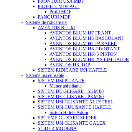
FRONTURI USA MDF
PROFILE MDF AGT
Profil MDF
PANOURI MDF
Sisteme de ridicare usi
AVENTOS BLUM
AVENTOS BLUM HF FRANT
AVENTOS BLUM HS BASCULANT
AVENTOS BLUM HL PARALEL
AVENTOS BLUM HK PIVOTANT
AVENTOS BLUM HK-S PISTON
AVENTOS BLUM HK-XS LIMITATOR
AVENTOS HK TOP
SISTEM RIDICARE USI HAFELE
Sisteme usi culisante
SISTEM USI PLIANTE
Maner usi pliante
SISTEM DE GLISARE - SKM 80
SISTEM DE GLISARE - PKM 80
SISTEM USI GLISANTE ALUSTEEL
SISTEM USI CULISANTE HAFELE
Sistem Hafele Adoor
SISTEME GLISARE SLIDER
SISTEM USI GLISANTE GALEX
SLIDER MODENA