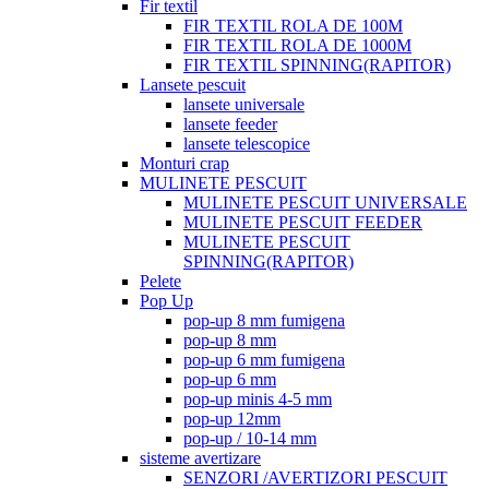
Fir textil
FIR TEXTIL ROLA DE 100M
FIR TEXTIL ROLA DE 1000M
FIR TEXTIL SPINNING(RAPITOR)
Lansete pescuit
lansete universale
lansete feeder
lansete telescopice
Monturi crap
MULINETE PESCUIT
MULINETE PESCUIT UNIVERSALE
MULINETE PESCUIT FEEDER
MULINETE PESCUIT
SPINNING(RAPITOR)
Pelete
Pop Up
pop-up 8 mm fumigena
pop-up 8 mm
pop-up 6 mm fumigena
pop-up 6 mm
pop-up minis 4-5 mm
pop-up 12mm
pop-up / 10-14 mm
sisteme avertizare
SENZORI /AVERTIZORI PESCUIT