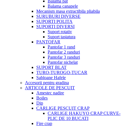
Balama pat
Balama canapele
Mecanism masa extractibila pliabila
SURUBURI DIVERSE
SUPORTI POLITA
SUPORTI DIVERSI
Suport rotativ
Suport tastatura
PANTOFAR
Pantofar 1 rand
Pantofar 2 randuri
Pantofar 3 randuri
Pantofar nichelat
SUPORT BLAT
TURO-TUROGO-TUCAR
Sabloane Hafele
Accesorii pentru gradina
ARTICOLE DE PESCUIT
Amestec nadire
Boiles
Dip
CARLIGE PESCUIT CRAP
CARLIGE HAKUYO CRAP CURVE-
PLIC DE 10 BUCATI
Fire crap