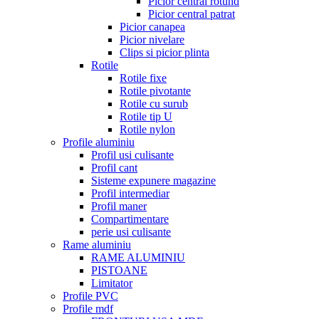
Picior central rotund
Picior central patrat
Picior canapea
Picior nivelare
Clips si picior plinta
Rotile
Rotile fixe
Rotile pivotante
Rotile cu surub
Rotile tip U
Rotile nylon
Profile aluminiu
Profil usi culisante
Profil cant
Sisteme expunere magazine
Profil intermediar
Profil maner
Compartimentare
perie usi culisante
Rame aluminiu
RAME ALUMINIU
PISTOANE
Limitator
Profile PVC
Profile mdf