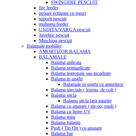
SWINGERE PESCUIT
fire feeder
penare echipate cu riguri
suporti pescuit
mulineta feeder
UNDITA/VARGA pescuit
Juvelnic pescuit
Minchiog pescuit
Balamale mobilier
AMORTIZOR BALAMA
BALAMALE
Balama aplicata
Balama semiaplicate
Balama ingropate sau incadrate
Balama in unghi
Balamale in unghi cu amortizor
Balama speciale ( lezena, de colt )
Balama sticla
Balama sticla fara gaurire
Balama cu apasare ( tip-on, push )
Balama cu lipire UV
Balama mini
Balama batanta
Push ( Tip On ) cu apasare
Balama bar