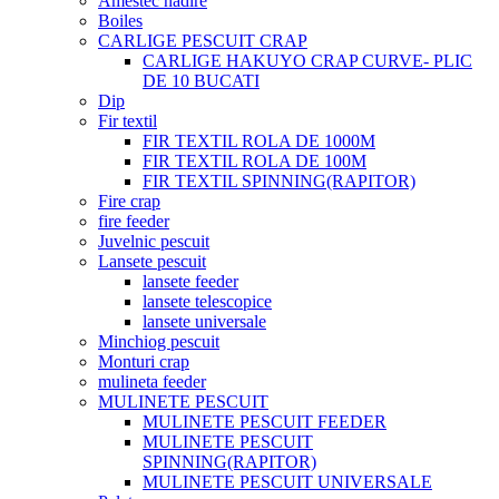
Amestec nadire
Boiles
CARLIGE PESCUIT CRAP
CARLIGE HAKUYO CRAP CURVE- PLIC
DE 10 BUCATI
Dip
Fir textil
FIR TEXTIL ROLA DE 1000M
FIR TEXTIL ROLA DE 100M
FIR TEXTIL SPINNING(RAPITOR)
Fire crap
fire feeder
Juvelnic pescuit
Lansete pescuit
lansete feeder
lansete telescopice
lansete universale
Minchiog pescuit
Monturi crap
mulineta feeder
MULINETE PESCUIT
MULINETE PESCUIT FEEDER
MULINETE PESCUIT
SPINNING(RAPITOR)
MULINETE PESCUIT UNIVERSALE