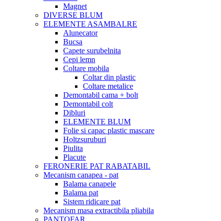
Magnet
DIVERSE BLUM
ELEMENTE ASAMBALRE
Alunecator
Bucsa
Capete surubelnita
Cepi lemn
Coltare mobila
Coltar din plastic
Coltare metalice
Demontabil cama + bolt
Demontabil colt
Dibluri
ELEMENTE BLUM
Folie si capac plastic mascare
Holtzsuruburi
Piulita
Placute
FERONERIE PAT RABATABIL
Mecanism canapea - pat
Balama canapele
Balama pat
Sistem ridicare pat
Mecanism masa extractibila pliabila
PANTOFAR