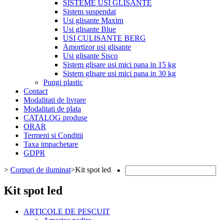
SISTEME USI GLISANTE
Sistem suspendat
Usi glisante Maxim
Usi glisante Blue
USI CULISANTE BERG
Amortizor usi glisante
Usi glisante Sisco
Sistem glisare usi mici pana in 15 kg
Sistem glisare usi mici pana in 30 kg
Pungi plastic
Contact
Modalitati de livrare
Modalitati de plata
CATALOG produse
ORAR
Termeni si Conditii
Taxa impachetare
GDPR
>
Corpuri de iluminat
>
Kit spot led
Kit spot led
ARTICOLE DE PESCUIT