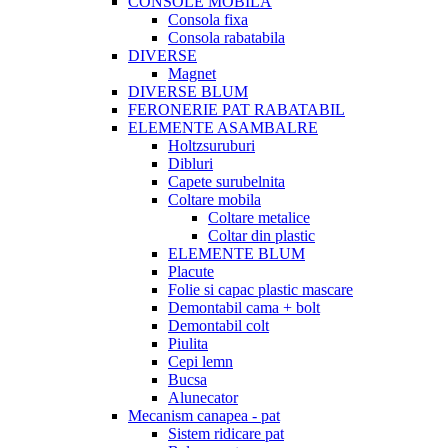
CONSOLE MOBILA
Consola fixa
Consola rabatabila
DIVERSE
Magnet
DIVERSE BLUM
FERONERIE PAT RABATABIL
ELEMENTE ASAMBALRE
Holtzsuruburi
Dibluri
Capete surubelnita
Coltare mobila
Coltare metalice
Coltar din plastic
ELEMENTE BLUM
Placute
Folie si capac plastic mascare
Demontabil cama + bolt
Demontabil colt
Piulita
Cepi lemn
Bucsa
Alunecator
Mecanism canapea - pat
Sistem ridicare pat