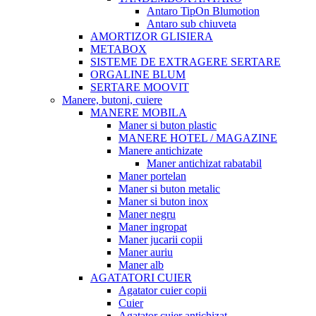
Antaro TipOn Blumotion
Antaro sub chiuveta
AMORTIZOR GLISIERA
METABOX
SISTEME DE EXTRAGERE SERTARE
ORGALINE BLUM
SERTARE MOOVIT
Manere, butoni, cuiere
MANERE MOBILA
Maner si buton plastic
MANERE HOTEL / MAGAZINE
Manere antichizate
Maner antichizat rabatabil
Maner portelan
Maner si buton metalic
Maner si buton inox
Maner negru
Maner ingropat
Maner jucarii copii
Maner auriu
Maner alb
AGATATORI CUIER
Agatator cuier copii
Cuier
Agatator cuier antichizat