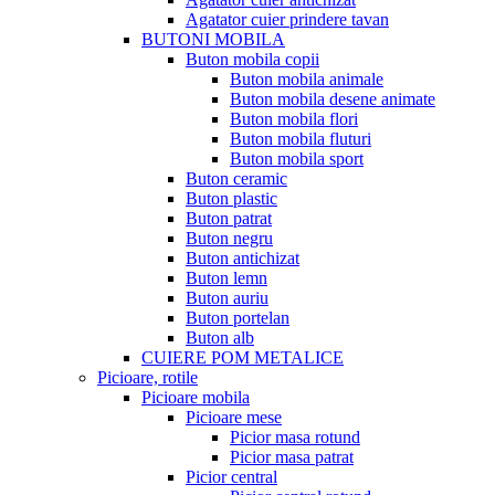
Agatator cuier prindere tavan
BUTONI MOBILA
Buton mobila copii
Buton mobila animale
Buton mobila desene animate
Buton mobila flori
Buton mobila fluturi
Buton mobila sport
Buton ceramic
Buton plastic
Buton patrat
Buton negru
Buton antichizat
Buton lemn
Buton auriu
Buton portelan
Buton alb
CUIERE POM METALICE
Picioare, rotile
Picioare mobila
Picioare mese
Picior masa rotund
Picior masa patrat
Picior central