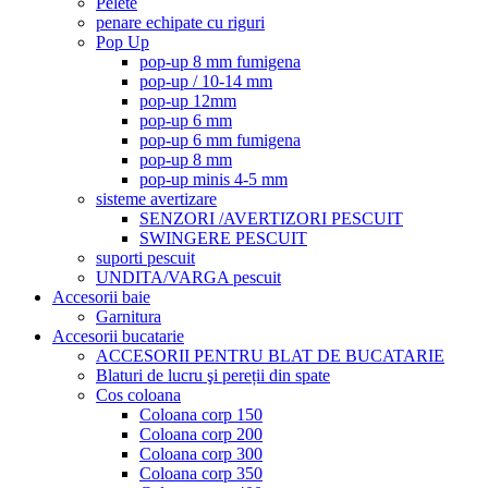
Pelete
penare echipate cu riguri
Pop Up
pop-up 8 mm fumigena
pop-up / 10-14 mm
pop-up 12mm
pop-up 6 mm
pop-up 6 mm fumigena
pop-up 8 mm
pop-up minis 4-5 mm
sisteme avertizare
SENZORI /AVERTIZORI PESCUIT
SWINGERE PESCUIT
suporti pescuit
UNDITA/VARGA pescuit
Accesorii baie
Garnitura
Accesorii bucatarie
ACCESORII PENTRU BLAT DE BUCATARIE
Blaturi de lucru şi pereții din spate
Cos coloana
Coloana corp 150
Coloana corp 200
Coloana corp 300
Coloana corp 350