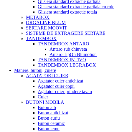
Glisiera standard extractie partiala
Glisiera standard extractie partiala cu role
Glisiera standard extractie totala
METABOX
ORGALINE BLUM
SERTARE MOOVIT
SISTEME DE EXTRAGERE SERTARE
TANDEMBOX
TANDEMBOX ANTARO
Antaro sub chiuveta
Antaro TipOn Blumotion
TANDEMBOX INTIVO
TANDEMBOX LEGRABOX
Manere, butoni, cuiere
AGATATORI CUIER
Agatator cuier antichizat
Agatator cuier copii
Agatator cuier prindere tavan
Cuier
BUTONI MOBILA
Buton alb
Buton antichizat
Buton auriu
Buton ceramic
Buton lemn