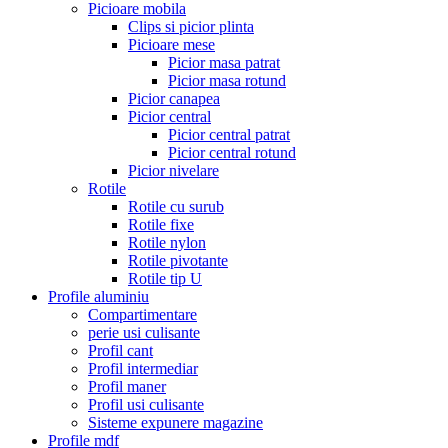
Picioare mobila
Clips si picior plinta
Picioare mese
Picior masa patrat
Picior masa rotund
Picior canapea
Picior central
Picior central patrat
Picior central rotund
Picior nivelare
Rotile
Rotile cu surub
Rotile fixe
Rotile nylon
Rotile pivotante
Rotile tip U
Profile aluminiu
Compartimentare
perie usi culisante
Profil cant
Profil intermediar
Profil maner
Profil usi culisante
Sisteme expunere magazine
Profile mdf