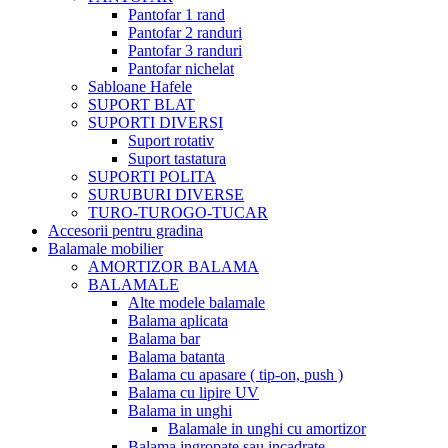
Pantofar 1 rand
Pantofar 2 randuri
Pantofar 3 randuri
Pantofar nichelat
Sabloane Hafele
SUPORT BLAT
SUPORTI DIVERSI
Suport rotativ
Suport tastatura
SUPORTI POLITA
SURUBURI DIVERSE
TURO-TUROGO-TUCAR
Accesorii pentru gradina
Balamale mobilier
AMORTIZOR BALAMA
BALAMALE
Alte modele balamale
Balama aplicata
Balama bar
Balama batanta
Balama cu apasare ( tip-on, push )
Balama cu lipire UV
Balama in unghi
Balamale in unghi cu amortizor
Balama ingropate sau incadrate