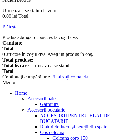
Urmeaza a se stabili
Livrare
0,00 lei
Total
Plăteşte
Produs adăugat cu succes la coşul dvs.
Cantitate
Total
0
articole în coșul dvs.
Aveţi un produs în coş.
Total produse:
Total livrare
Urmeaza a se stabili
Total
Continuaţi cumpărăturie
Finalizați comanda
Meniu
Home
Accesorii baie
Garnitura
Accesorii bucatarie
ACCESORII PENTRU BLAT DE
BUCATARIE
Blaturi de lucru şi pereții din spate
Cos coloana
Coloana corp 150