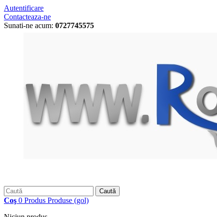
Autentificare
Contacteaza-ne
Sunati-ne acum:
0727745575
Caută
Coş
0
Produs
Produse
(gol)
Niciun produs