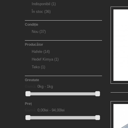
Indisponibil
(1)
În stoc
(36)
Condiție
Nou
(37)
Producător
Hafele
(14)
Hedef Kimya
(1)
Teko
(1)
Greutate
Gamă:
0kg - 1kg
Preț
Gamă:
0,00lei - 94,00lei