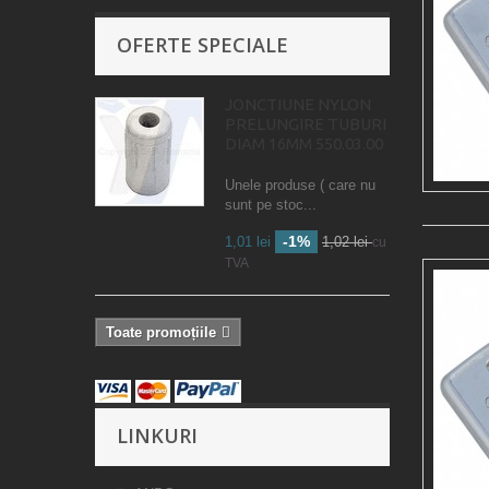
OFERTE SPECIALE
JONCTIUNE NYLON
PRELUNGIRE TUBURI
DIAM 16MM 550.03.00
Unele produse ( care nu
sunt pe stoc...
-1%
1,01 lei
1,02 lei
cu
TVA
Toate promoțiile
LINKURI