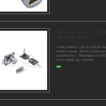
BROASCA YALA GTV C BUT
ZN-138-01 30759
Unele produse ( care nu sunt pe sto
achita in avans. Stocul si pretul nu 
actualizat la zi. Whatsapp scris 07
pentru detalii sau comanda.