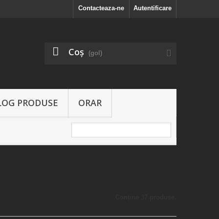
Contacteaza-ne
Autentificare
Coş
(gol)
LOG PRODUSE
ORAR
Conține 37 produse.