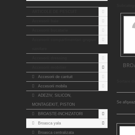
Subcatego
ARTICOLE DE PESCUIT
Accesorii baie
Accesorii bucatarie
Accesorii compartimentari grupuri
sanitare
Accesorii dressing
BRO
Accesorii mobilier
Accesorii de cantuit
Sortare d
Accesorii mobila
ADEZIV, SILICON,
Se afişeaz
MONTAGEKIT, PISTON
BROASTE-INCHIZATORI
Broasca yala
Broasca centralizata