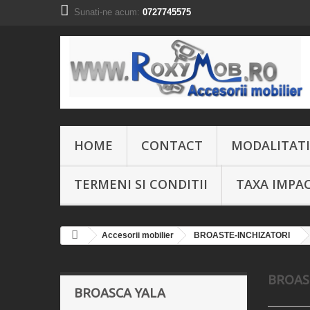
Sunati-ne acum:
0727745575
HOME
CONTACT
MODALITATI
TERMENI SI CONDITII
TAXA IMPA
Accesorii mobilier
BROASTE-INCHIZATORI
BROAS
BROASCA YALA