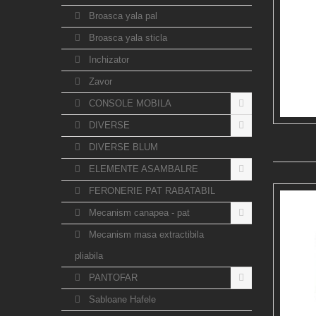
Broasca yala pal
Broasca yala sticla
Inchizator
Zavor
CONSOLE MOBILA
DIVERSE
DIVERSE BLUM
ELEMENTE ASAMBALRE
FERONERIE PAT RABATABIL
Mecanism canapea - pat
Mecanism masa extractibila
pliabila
PANTOFAR
Sabloane Hafele