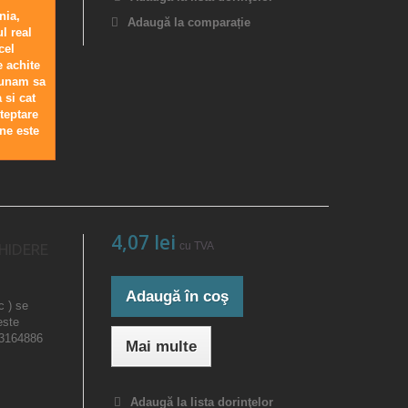
nia,
Adaugă la comparație
l real
cel
e achite
sunam sa
 si cat
teptare
ne este
4,07 lei
cu TVA
HIDERE
Adaugă în coş
c ) se
este
23164886
Mai multe
Adaugă la lista dorinţelor