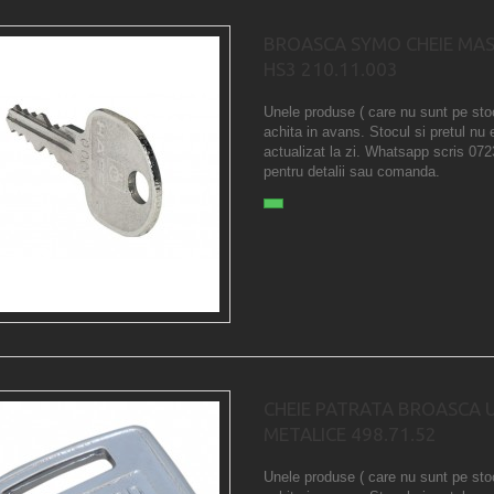
BROASCA SYMO CHEIE MA
HS3 210.11.003
Unele produse ( care nu sunt pe sto
achita in avans. Stocul si pretul nu 
actualizat la zi. Whatsapp scris 07
pentru detalii sau comanda.
CHEIE PATRATA BROASCA U
METALICE 498.71.52
Unele produse ( care nu sunt pe sto