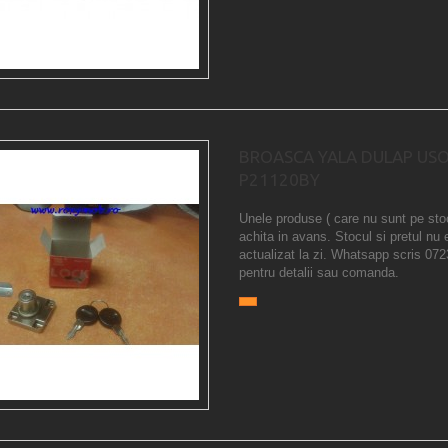
BROASCA YALA DULAP US
P21120BY
Unele produse ( care nu sunt pe sto
achita in avans. Stocul si pretul nu 
actualizat la zi. Whatsapp scris 07
pentru detalii sau comanda.