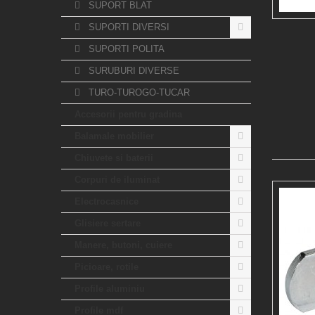
SUPORT BLAT
SUPORTI DIVERSI
SUPORTI POLITA
SURUBURI DIVERSE
TURO-TUROGO-TUCAR
Accesorii pentru gradina
Balamale mobilier
Chiuvete si baterii
Corpuri de iluminat
Electrocasnice
Glisiere sertare
Manere, butoni, cuiere
Picioare, rotile
Profile aluminiu
Profile mdf