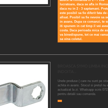
lucratoare, daca se afla in Roma
daca nu in 2 - 3 saptamani. Pretu
este posibil sa fie diferit fata de 
afisat. Posibil sa fie nevoie sa s
in avans. Dupa ce comanzi, te 
iti spunem in cat timp il vei avea
costa. Daca perioada mica de as
va binedispune, tot ce mai rama
sa vina coletul.
BROASCA SYMO LIMBA INC
INDOITA...
Unele produse ( care nu sunt pe sto
achita in avans. Stocul si pretul nu 
actualizat la zi. Whatsapp scris 07
pentru detalii sau comanda.