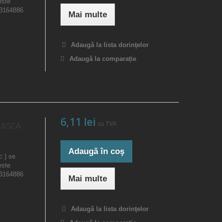
este
23164886
Mai multe
Adaugă la lista dorinţelor
Adaugă la comparație
6,11 lei
cu TVA
OASCA
Adaugă în coş
c ) se
este
23164886
Mai multe
Adaugă la lista dorinţelor