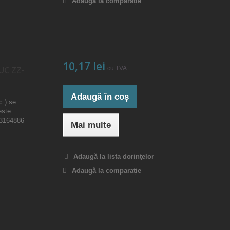
Adaugă la comparație
10,17 lei
cu TVA
UC ZZ-
Adaugă în coş
c ) se
este
23164886
Mai multe
Adaugă la lista dorinţelor
Adaugă la comparație