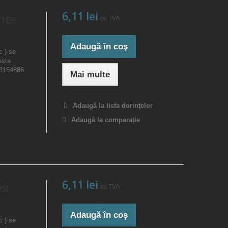
6,11 lei
cu TVA
STER
Adaugă în coş
c ) se
este
23164886
Mai multe
Adaugă la lista dorinţelor
Adaugă la comparație
6,11 lei
cu TVA
SI
Adaugă în coş
c ) se