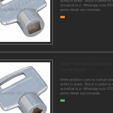
achita in avans. Stocul si pretul nu 
actualizat la zi. Whatsapp scris 07
pentru detalii sau comanda.
CHEIE TRIUNGHIULARA BR
USI METALICE...
Unele produse ( care nu sunt pe sto
achita in avans. Stocul si pretul nu 
actualizat la zi. Whatsapp scris 07
pentru detalii sau comanda.