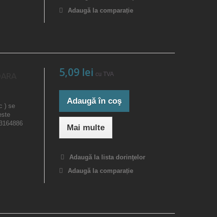
Adaugă la comparație
5,09 lei
cu TVA
OARA
Adaugă în coş
c ) se
este
23164886
Mai multe
Adaugă la lista dorinţelor
Adaugă la comparație