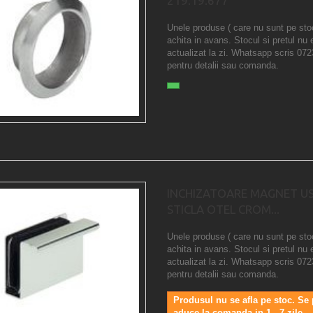
219.19.677
Unele produse ( care nu sunt pe sto
achita in avans. Stocul si pretul nu 
actualizat la zi. Whatsapp scris 07
pentru detalii sau comanda.
INCHIZATOARE MAGNET US
STICLA OTEL CROM...
Unele produse ( care nu sunt pe sto
achita in avans. Stocul si pretul nu 
actualizat la zi. Whatsapp scris 07
pentru detalii sau comanda.
Produsul nu se afla pe stoc. Se
aduce la comanda in 1 - 7 zile