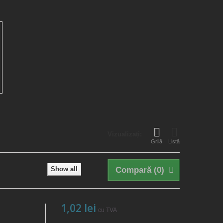
Vizualizați:
Grilă
Listă
Show all
Compară (
0
)
1,02 lei
cu TVA