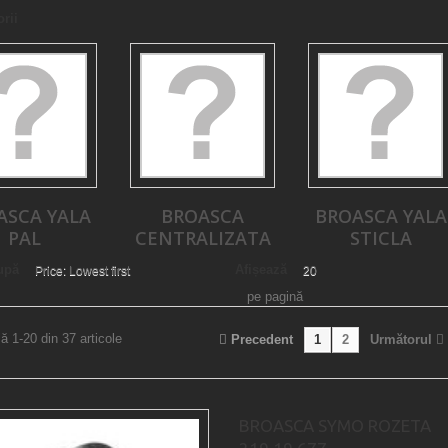
rii
ASCA YALA
BROASCA
BROASCA YALA
PAL
CENTRALIZATA
STICLA
upă
Afișează
Price: Lowest first
20
pe pagină
ă 1-20 din 37 articole
Precedent
1
2
Următorul
BROASCA SYMO ROZETA