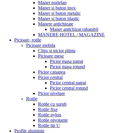
Maner portelan
Maner si buton inox
Maner si buton metalic
Maner si buton plastic
Manere antichizate
Maner antichizat rabatabil
MANERE HOTEL / MAGAZINE
Picioare, rotile
Picioare mobila
Clips si picior plinta
Picioare mese
Picior masa patrat
Picior masa rotund
Picior canapea
Picior central
Picior central patrat
Picior central rotund
Picior nivelare
Rotile
Rotile cu surub
Rotile fixe
Rotile nylon
Rotile pivotante
Rotile tip U
Profile aluminiu