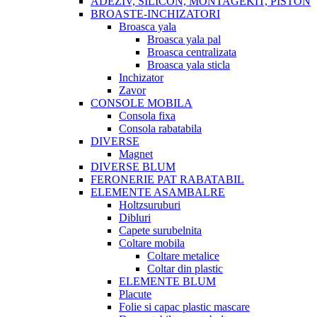
ADEZIV, SILICON, MONTAGEKIT, PISTON
BROASTE-INCHIZATORI
Broasca yala
Broasca yala pal
Broasca centralizata
Broasca yala sticla
Inchizator
Zavor
CONSOLE MOBILA
Consola fixa
Consola rabatabila
DIVERSE
Magnet
DIVERSE BLUM
FERONERIE PAT RABATABIL
ELEMENTE ASAMBALRE
Holtzsuruburi
Dibluri
Capete surubelnita
Coltare mobila
Coltare metalice
Coltar din plastic
ELEMENTE BLUM
Placute
Folie si capac plastic mascare