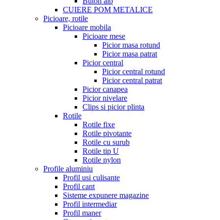
Buton alb
CUIERE POM METALICE
Picioare, rotile
Picioare mobila
Picioare mese
Picior masa rotund
Picior masa patrat
Picior central
Picior central rotund
Picior central patrat
Picior canapea
Picior nivelare
Clips si picior plinta
Rotile
Rotile fixe
Rotile pivotante
Rotile cu surub
Rotile tip U
Rotile nylon
Profile aluminiu
Profil usi culisante
Profil cant
Sisteme expunere magazine
Profil intermediar
Profil maner