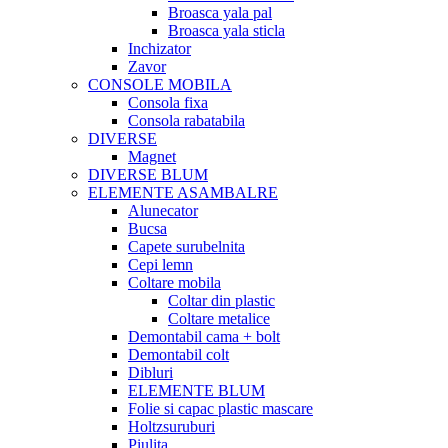
Broasca yala pal
Broasca yala sticla
Inchizator
Zavor
CONSOLE MOBILA
Consola fixa
Consola rabatabila
DIVERSE
Magnet
DIVERSE BLUM
ELEMENTE ASAMBALRE
Alunecator
Bucsa
Capete surubelnita
Cepi lemn
Coltare mobila
Coltar din plastic
Coltare metalice
Demontabil cama + bolt
Demontabil colt
Dibluri
ELEMENTE BLUM
Folie si capac plastic mascare
Holtzsuruburi
Piulita