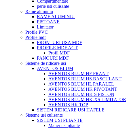
Compartimentare
perie usi culisante
Rame aluminiu
RAME ALUMINIU
PISTOANE
Limitator
Profile PVC
Profile mdf
FRONTURI USA MDF
PROFILE MDF AGT
Profil MDF
PANOURI MDF
Sisteme de ridicare usi
AVENTOS BLUM
AVENTOS BLUM HF FRANT
AVENTOS BLUM HS BASCULANT
AVENTOS BLUM HL PARALEL
AVENTOS BLUM HK PIVOTANT
AVENTOS BLUM HK-S PISTON
AVENTOS BLUM HK-XS LIMITATOR
AVENTOS HK TOP
SISTEM RIDICARE USI HAFELE
Sisteme usi culisante
SISTEM USI PLIANTE
Maner usi pliante