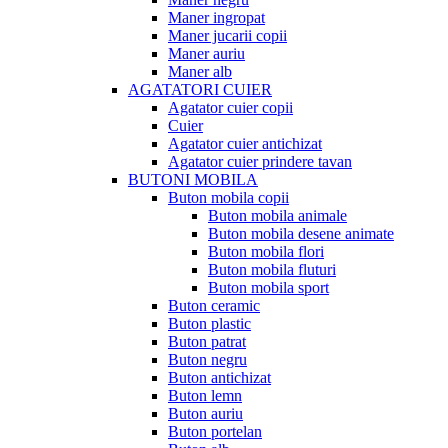
Maner ingropat
Maner jucarii copii
Maner auriu
Maner alb
AGATATORI CUIER
Agatator cuier copii
Cuier
Agatator cuier antichizat
Agatator cuier prindere tavan
BUTONI MOBILA
Buton mobila copii
Buton mobila animale
Buton mobila desene animate
Buton mobila flori
Buton mobila fluturi
Buton mobila sport
Buton ceramic
Buton plastic
Buton patrat
Buton negru
Buton antichizat
Buton lemn
Buton auriu
Buton portelan