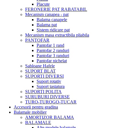
Placute
FERONERIE PAT RABATABIL
Mecanism canapea - pat
Balama canapele
Balama pat
Sistem ridicare pat
Mecanism masa extractibila pliabila
PANTOFAR
Pantofar 1 rand
Pantofar 2 randuri
Pantofar 3 randuri
Pantofar nichelat
Sabloane Hafele
SUPORT BLAT
SUPORTI DIVERSI
Suport rotativ
Suport tastatura
SUPORTI POLITA
SURUBURI DIVERSE
TURO-TUROGO-TUCAR
Accesorii pentru gradina
Balamale mobilier
AMORTIZOR BALAMA
BALAMALE
Alte modele balamale