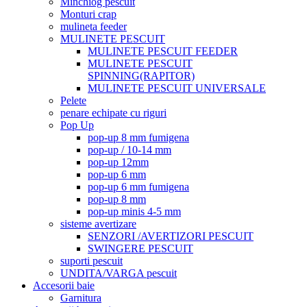
Minchiog pescuit
Monturi crap
mulineta feeder
MULINETE PESCUIT
MULINETE PESCUIT FEEDER
MULINETE PESCUIT
SPINNING(RAPITOR)
MULINETE PESCUIT UNIVERSALE
Pelete
penare echipate cu riguri
Pop Up
pop-up 8 mm fumigena
pop-up / 10-14 mm
pop-up 12mm
pop-up 6 mm
pop-up 6 mm fumigena
pop-up 8 mm
pop-up minis 4-5 mm
sisteme avertizare
SENZORI /AVERTIZORI PESCUIT
SWINGERE PESCUIT
suporti pescuit
UNDITA/VARGA pescuit
Accesorii baie
Garnitura