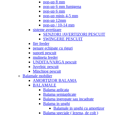
pop-up 8 mm
pop-up 6 mm fumigena
pop-up 6 mm
pop-up minis 4-5 mm
pop-up 12mm
pop-up / 10-14 mm
sisteme avertizare
SENZORI /AVERTIZORI PESCUIT
SWINGERE PESCUIT
fire feeder
penare echipate cu riguri
suporti pescuit
mulineta feeder
UNDITA/VARGA pescuit
Juvelnic pescuit
Minchiog pescuit
Balamale mobilier
AMORTIZOR BALAMA
BALAMALE
Balama aplicata
Balama semiaplicate
Balama ingropate sau incadrate
Balama in unghi
Balamale in unghi cu amortizor
Balama speciale ( lezena, de colt )