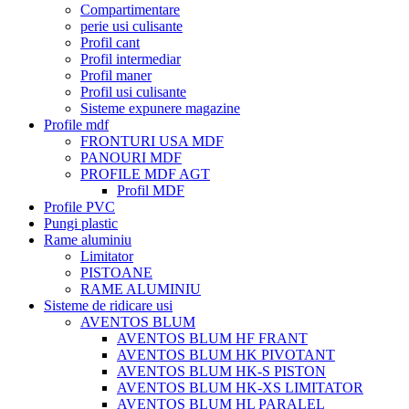
Compartimentare
perie usi culisante
Profil cant
Profil intermediar
Profil maner
Profil usi culisante
Sisteme expunere magazine
Profile mdf
FRONTURI USA MDF
PANOURI MDF
PROFILE MDF AGT
Profil MDF
Profile PVC
Pungi plastic
Rame aluminiu
Limitator
PISTOANE
RAME ALUMINIU
Sisteme de ridicare usi
AVENTOS BLUM
AVENTOS BLUM HF FRANT
AVENTOS BLUM HK PIVOTANT
AVENTOS BLUM HK-S PISTON
AVENTOS BLUM HK-XS LIMITATOR
AVENTOS BLUM HL PARALEL