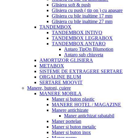
Glisiera soft & push
Glisiera cu push ( tip on ) cu apasare
Glisiera cu bile inaltime 17 mm
Glisiera cu bile inaltime 27 mm
TANDEMBOX
TANDEMBOX INTIVO
TANDEMBOX LEGRABOX
TANDEMBOX ANTARO
Antaro TipOn Blumotion
Antaro sub chiuveta
AMORTIZOR GLISIERA
METABOX
SISTEME DE EXTRAGERE SERTARE
ORGALINE BLUM
SERTARE MOOVIT
Manere, butoni, cuiere
MANERE MOBILA
Maner si buton plastic
MANERE HOTEL / MAGAZINE
Manere antichizate
Maner antichizat rabatabil
Maner portelan
Maner si buton metalic
Maner si buton inox
Maner negru