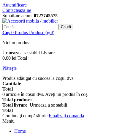
Autentificare
Contacteaza-ne
Sunati-ne acum:
0727745575
Caută
Coş
0
Produs
Produse
(gol)
Niciun produs
Urmeaza a se stabili
Livrare
0,00 lei
Total
Plăteşte
Produs adăugat cu succes la coşul dvs.
Cantitate
Total
0
articole în coșul dvs.
Aveţi un produs în coş.
Total produse:
Total livrare
Urmeaza a se stabili
Total
Continuaţi cumpărăturie
Finalizați comanda
Meniu
Home