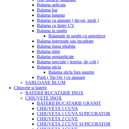
Balama aplicata
Balama bar
Balama batanta
Balama cu apasare ( tip-on, push )
Balama cu lipire UV
Balama in unghi
Balamale in unghi cu amortizor
Balama ingropate sau incadrate
Balama masa pliabila
Balama mini
Balama semiaplicate
Balama speciale ( lezena, de colt )
Balama sticla
Balama sticla fara gaurire
Push ( Tip On ) cu apasare
SABLOANE BLUM
Chiuvete si baterii
BATERII BUCATARIE INOX
CHIUVETE INOX
BATERII BUCATARIE GRANIT
CHIUVETA 1 CUVA
CHIUVETA 1 CUVA SI PICURATOR
CHIUVETA 2 CUVE
CHIUVETA 2 CUVE SI PICURATOR