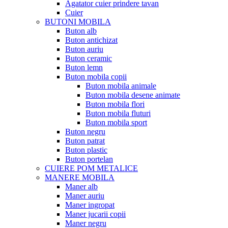
Agatator cuier prindere tavan
Cuier
BUTONI MOBILA
Buton alb
Buton antichizat
Buton auriu
Buton ceramic
Buton lemn
Buton mobila copii
Buton mobila animale
Buton mobila desene animate
Buton mobila flori
Buton mobila fluturi
Buton mobila sport
Buton negru
Buton patrat
Buton plastic
Buton portelan
CUIERE POM METALICE
MANERE MOBILA
Maner alb
Maner auriu
Maner ingropat
Maner jucarii copii
Maner negru