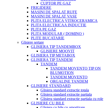
CUPTOR PE GAZ
FRIGIDERE
MASINI DE SPALAT RUFE
MASINI DE SPALAT VASE
PLITA ELECTRICA VITROCERAMICA
PLITA ELECTRICAA INDUCTIE
PLITA PE GAZ
PLITA MODULAR ( DOMINO )
PLITE BUCATARIE
Glisiere sertare
GLISIERA TIP TANDEMBOX
GLISIERE MOOVIT
GLISIERA TIP METABOX
GLISIERA TIP TANDEM
TANDEM
TANDEM MOVENTO TIP ON
BLUMOTION
TANDEM MOVENTO
ORGALINE TANDEM
GLISIERE STANDARD
Glisiera standard extractie totala
Glisiera standard extractie partiala
Glisiera standard extractie partiala cu role
GLISIERE CU BILE
Glisiera cu bile cu amortizare