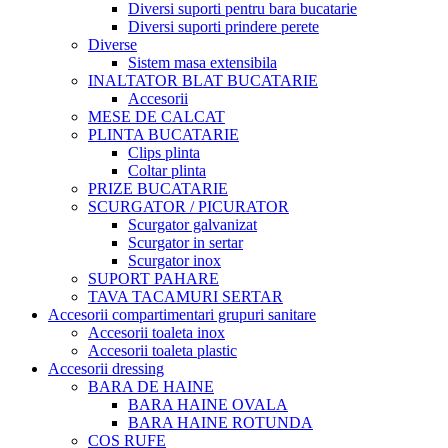
Diversi suporti pentru bara bucatarie
Diversi suporti prindere perete
Diverse
Sistem masa extensibila
INALTATOR BLAT BUCATARIE
Accesorii
MESE DE CALCAT
PLINTA BUCATARIE
Clips plinta
Coltar plinta
PRIZE BUCATARIE
SCURGATOR / PICURATOR
Scurgator galvanizat
Scurgator in sertar
Scurgator inox
SUPORT PAHARE
TAVA TACAMURI SERTAR
Accesorii compartimentari grupuri sanitare
Accesorii toaleta inox
Accesorii toaleta plastic
Accesorii dressing
BARA DE HAINE
BARA HAINE OVALA
BARA HAINE ROTUNDA
COS RUFE