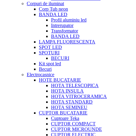
Corpuri de iluminat
Corp Tub neon
BANDA LED
Profil aluminiu led
Intrerupator
Transformator
BANDA LED
LAMPA FLUORESCENTA
SPOT LED
SPOTURI
BECURI
Kit spot led
Becuri
Electrocasnice
HOTE BUCATARIE
HOTA TELESCOPICA
HOTA INSULA
HOTA VITROCERAMICA
HOTA STANDARD
HOTA SEMINEU
CUPTOR BUCATARIE
Cuptoare Teka
CUPTOR COMPACT
CUPTOR MICROUNDE
CUPTOR ELECTRIC