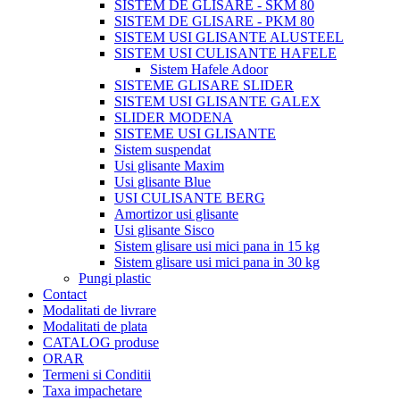
SISTEM DE GLISARE - SKM 80
SISTEM DE GLISARE - PKM 80
SISTEM USI GLISANTE ALUSTEEL
SISTEM USI CULISANTE HAFELE
Sistem Hafele Adoor
SISTEME GLISARE SLIDER
SISTEM USI GLISANTE GALEX
SLIDER MODENA
SISTEME USI GLISANTE
Sistem suspendat
Usi glisante Maxim
Usi glisante Blue
USI CULISANTE BERG
Amortizor usi glisante
Usi glisante Sisco
Sistem glisare usi mici pana in 15 kg
Sistem glisare usi mici pana in 30 kg
Pungi plastic
Contact
Modalitati de livrare
Modalitati de plata
CATALOG produse
ORAR
Termeni si Conditii
Taxa impachetare