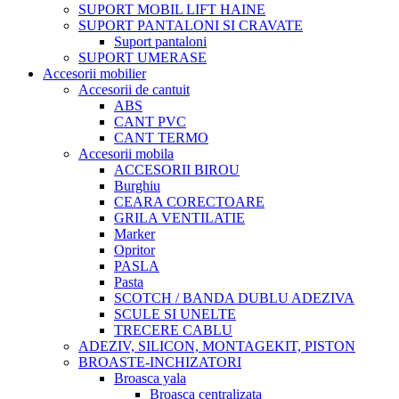
SUPORT MOBIL LIFT HAINE
SUPORT PANTALONI SI CRAVATE
Suport pantaloni
SUPORT UMERASE
Accesorii mobilier
Accesorii de cantuit
ABS
CANT PVC
CANT TERMO
Accesorii mobila
ACCESORII BIROU
Burghiu
CEARA CORECTOARE
GRILA VENTILATIE
Marker
Opritor
PASLA
Pasta
SCOTCH / BANDA DUBLU ADEZIVA
SCULE SI UNELTE
TRECERE CABLU
ADEZIV, SILICON, MONTAGEKIT, PISTON
BROASTE-INCHIZATORI
Broasca yala
Broasca centralizata