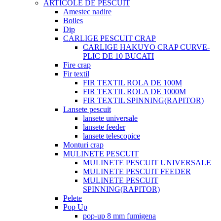
ARTICOLE DE PESCUIT
Amestec nadire
Boiles
Dip
CARLIGE PESCUIT CRAP
CARLIGE HAKUYO CRAP CURVE-
PLIC DE 10 BUCATI
Fire crap
Fir textil
FIR TEXTIL ROLA DE 100M
FIR TEXTIL ROLA DE 1000M
FIR TEXTIL SPINNING(RAPITOR)
Lansete pescuit
lansete universale
lansete feeder
lansete telescopice
Monturi crap
MULINETE PESCUIT
MULINETE PESCUIT UNIVERSALE
MULINETE PESCUIT FEEDER
MULINETE PESCUIT
SPINNING(RAPITOR)
Pelete
Pop Up
pop-up 8 mm fumigena