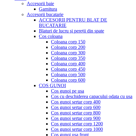
Accesorii baie
Garnitura
Accesorii bucatarie
ACCESORII PENTRU BLAT DE
BUCATARIE
Blaturi de lucru şi pereții din spate
Cos coloana
Coloana corp 150
Coloana corp 200
Coloana corp 300
Coloana corp 350
Coloana corp 400
Coloana corp 450
Coloana corp 500
Coloana corp 600
COS GUNOI
Cos gunoi pe usa
Cos cu deschiderea capacului odata cu usa
Cos gunoi sertar corp 400
Cos gunoi sertar corp 600
Cos gunoi sertar corp 800
Cos gunoi sertar corp 900
Cos gunoi sertar corp 1200
Cos gunoi sertar corp 1000
Cos gunoi usa front