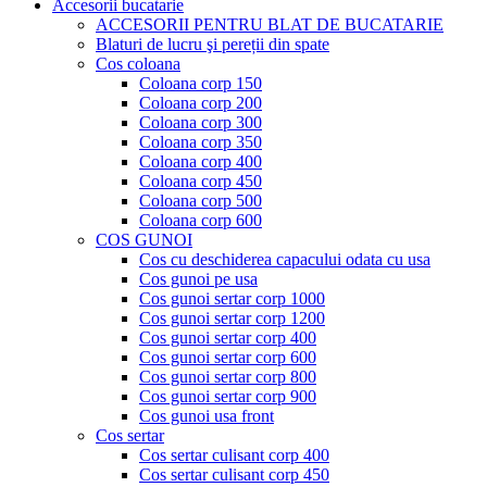
Accesorii bucatarie
ACCESORII PENTRU BLAT DE BUCATARIE
Blaturi de lucru şi pereții din spate
Cos coloana
Coloana corp 150
Coloana corp 200
Coloana corp 300
Coloana corp 350
Coloana corp 400
Coloana corp 450
Coloana corp 500
Coloana corp 600
COS GUNOI
Cos cu deschiderea capacului odata cu usa
Cos gunoi pe usa
Cos gunoi sertar corp 1000
Cos gunoi sertar corp 1200
Cos gunoi sertar corp 400
Cos gunoi sertar corp 600
Cos gunoi sertar corp 800
Cos gunoi sertar corp 900
Cos gunoi usa front
Cos sertar
Cos sertar culisant corp 400
Cos sertar culisant corp 450