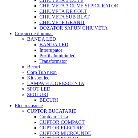
CHIUVETA 3 CUVE
CHIUVETA 3 CUVE SI PICURATOR
CHIUVETA DE COLT
CHIUVETA SUB BLAT
CHIUVETE GRANIT
DOZATOR SAPUN CHIUVETA
Corpuri de iluminat
BANDA LED
BANDA LED
Intrerupator
Profil aluminiu led
Transformator
Becuri
Corp Tub neon
Kit spot led
LAMPA FLUORESCENTA
SPOT LED
SPOTURI
BECURI
Electrocasnice
CUPTOR BUCATARIE
Cuptoare Teka
CUPTOR COMPACT
CUPTOR ELECTRIC
CUPTOR MICROUNDE