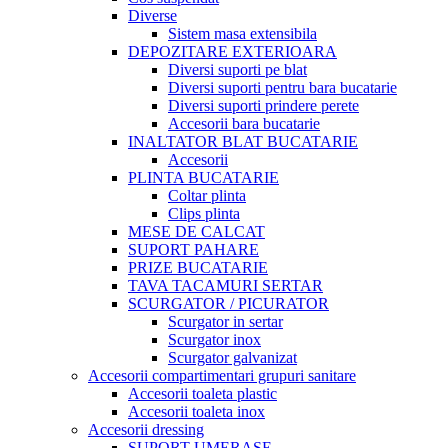
Diverse
Sistem masa extensibila
DEPOZITARE EXTERIOARA
Diversi suporti pe blat
Diversi suporti pentru bara bucatarie
Diversi suporti prindere perete
Accesorii bara bucatarie
INALTATOR BLAT BUCATARIE
Accesorii
PLINTA BUCATARIE
Coltar plinta
Clips plinta
MESE DE CALCAT
SUPORT PAHARE
PRIZE BUCATARIE
TAVA TACAMURI SERTAR
SCURGATOR / PICURATOR
Scurgator in sertar
Scurgator inox
Scurgator galvanizat
Accesorii compartimentari grupuri sanitare
Accesorii toaleta plastic
Accesorii toaleta inox
Accesorii dressing
SUPORT UMERASE