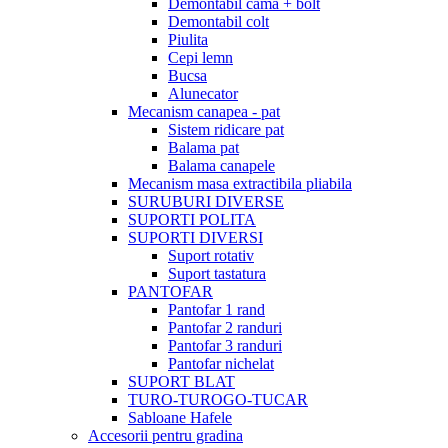
Demontabil cama + bolt
Demontabil colt
Piulita
Cepi lemn
Bucsa
Alunecator
Mecanism canapea - pat
Sistem ridicare pat
Balama pat
Balama canapele
Mecanism masa extractibila pliabila
SURUBURI DIVERSE
SUPORTI POLITA
SUPORTI DIVERSI
Suport rotativ
Suport tastatura
PANTOFAR
Pantofar 1 rand
Pantofar 2 randuri
Pantofar 3 randuri
Pantofar nichelat
SUPORT BLAT
TURO-TUROGO-TUCAR
Sabloane Hafele
Accesorii pentru gradina