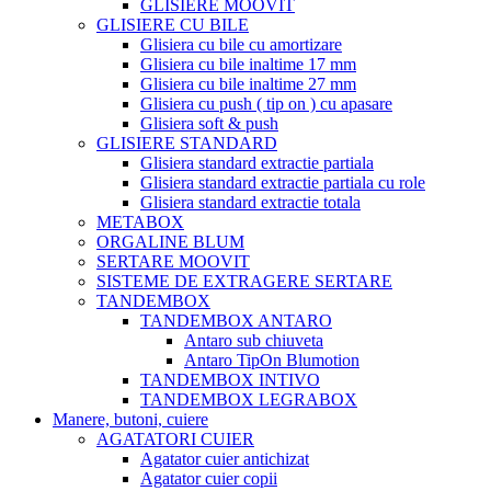
GLISIERE MOOVIT
GLISIERE CU BILE
Glisiera cu bile cu amortizare
Glisiera cu bile inaltime 17 mm
Glisiera cu bile inaltime 27 mm
Glisiera cu push ( tip on ) cu apasare
Glisiera soft & push
GLISIERE STANDARD
Glisiera standard extractie partiala
Glisiera standard extractie partiala cu role
Glisiera standard extractie totala
METABOX
ORGALINE BLUM
SERTARE MOOVIT
SISTEME DE EXTRAGERE SERTARE
TANDEMBOX
TANDEMBOX ANTARO
Antaro sub chiuveta
Antaro TipOn Blumotion
TANDEMBOX INTIVO
TANDEMBOX LEGRABOX
Manere, butoni, cuiere
AGATATORI CUIER
Agatator cuier antichizat
Agatator cuier copii