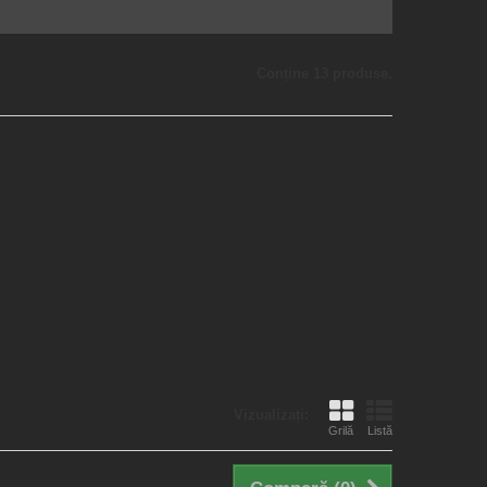
Conține 13 produse.
Vizualizați:
Grilă
Listă