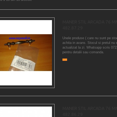
MANER STIL ARCADA 76 M
482.87.29
Unele produse ( care nu sunt pe sto
achita in avans. Stocul si pretul nu 
actualizat la zi. Whatsapp scris 07
pentru detalii sau comanda.
MANER STIL ARCADA 76 M
482.86.29