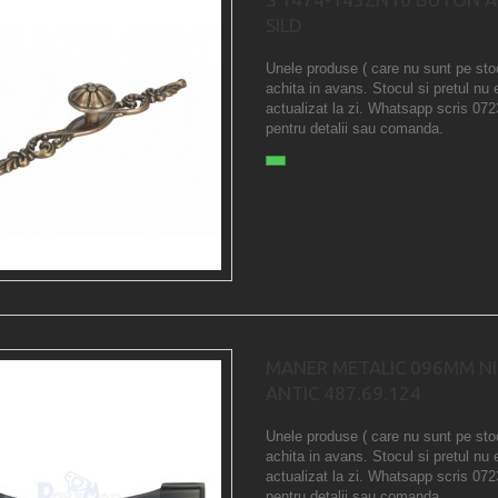
SILD
Unele produse ( care nu sunt pe sto
achita in avans. Stocul si pretul nu 
actualizat la zi. Whatsapp scris 07
pentru detalii sau comanda.
MANER METALIC 096MM NI
ANTIC 487.69.124
Unele produse ( care nu sunt pe sto
achita in avans. Stocul si pretul nu 
actualizat la zi. Whatsapp scris 07
pentru detalii sau comanda.