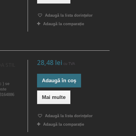
Adaugă la lista dorinţelor
Adaugă la comparație
28,48 lei
cu TVA
A STIL
Adaugă în coş
c ) se
este
23164886
Mai multe
Adaugă la lista dorinţelor
Adaugă la comparație