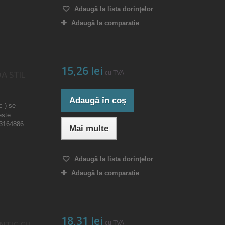
Adaugă la lista dorinţelor
Adaugă la comparație
15,26 lei
cu TVA
A STIL
Adaugă în coş
c ) se
este
23164886
Mai multe
Adaugă la lista dorinţelor
Adaugă la comparație
18,31 lei
cu TVA
NTIC CU