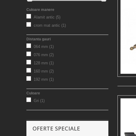
Culoare manere
Alamit antic
(5)
crom mat antic
(1)
Distanta gauri
064 mm
(1)
076 mm
(2)
128 mm
(1)
160 mm
(2)
192 mm
(1)
Culoare
Gri
(1)
OFERTE SPECIALE