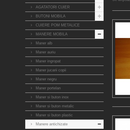
AGATATORI CUIER
BUTONI MOBILA
CUIERE POM METALICE
MANERE MOBILA
Maner alb
Maner auriu
Maner ingropat
Maner jucarii copii
Maner negru
Maner portelan
Maner si buton inox
Maner si buton metalic
Maner si buton plastic
Manere antichizate