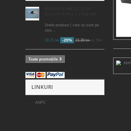
BROASCA 498.32.22 USI
GLISANTE PAL L 110.8 MM
Unele produse ( care nu sunt pe
stoc...
-20%
18,71 lei
23,39 lei
cu TVA
Toate promoțiile
LINKURI
ANPC