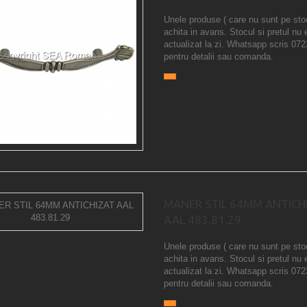
Unele produse ( care nu sunt pe sto
achita in avans. Stocul si pretul nu 
actualizat la zi. Whatsapp scris 07
pentru detalii sau comanda.
MANER STIL 64MM ANTICH
AAL 483.81.29
Unele produse ( care nu sunt pe sto
achita in avans. Stocul si pretul nu 
actualizat la zi. Whatsapp scris 07
pentru detalii sau comanda.