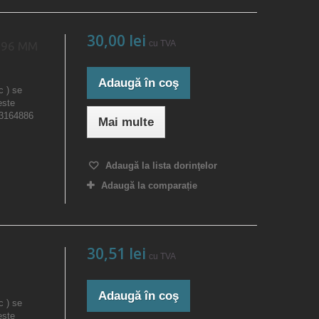
30,00 lei
cu TVA
096 MM
Adaugă în coş
c ) se
este
23164886
Mai multe
Adaugă la lista dorinţelor
Adaugă la comparație
30,51 lei
cu TVA
Adaugă în coş
c ) se
este