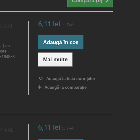
Compară (
0
)
6,11 lei
cu TVA
M AAL
Adaugă în coş
c ) se
este
23164886
Mai multe
Adaugă la lista dorinţelor
Adaugă la comparație
6,11 lei
cu TVA
M AAL