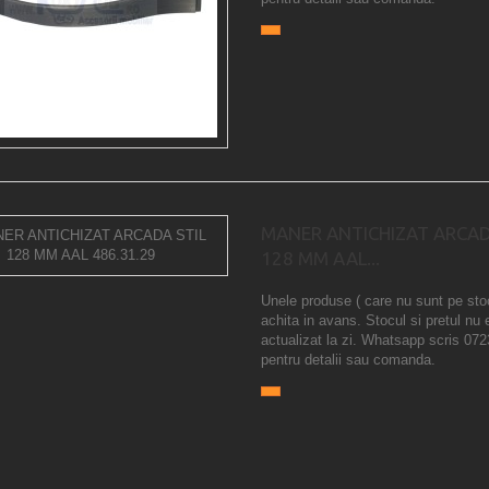
MANER ANTICHIZAT ARCAD
128 MM AAL...
Unele produse ( care nu sunt pe sto
achita in avans. Stocul si pretul nu 
actualizat la zi. Whatsapp scris 07
pentru detalii sau comanda.