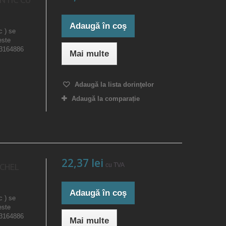
Adaugă în coş
c ) se
este
23164886
Mai multe
Adaugă la lista dorinţelor
Adaugă la comparație
22,37 lei
cu TVA
CHEL
Adaugă în coş
c ) se
este
23164886
Mai multe