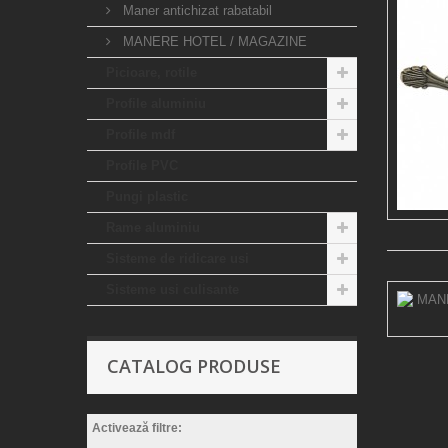
Maner antichizat rabatabil
MANERE HOTEL / MAGAZINE
Picioare, rotile
Profile aluminiu
Profile mdf
Profile PVC
Pungi plastic
Rame aluminiu
Sisteme de ridicare usi
Sisteme usi culisante
CATALOG PRODUSE
Activează filtre: