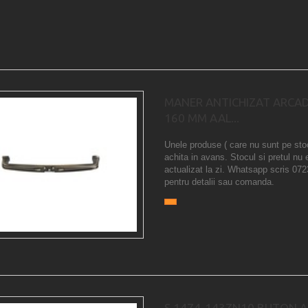
MANER ANTICHIZAT ARCAD
160 MM AAL...
Unele produse ( care nu sunt pe sto
achita in avans. Stocul si pretul nu 
actualizat la zi. Whatsapp scris 07
pentru detalii sau comanda.
S 1474-143ZN10 BUTON A