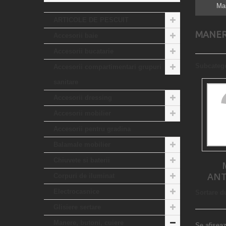
Man
ARTICOLE DE PESCUIT
MANER
Accesorii baie
Accesorii bucatarie
Subcatego
Accesorii compartimentari grupuri
sanitare
Accesorii dressing
Accesorii mobilier
Accesorii pentru gradina
Balamale mobilier
Chiuvete si baterii
ANT
Corpuri de iluminat
Electrocasnice
Sortare d
Glisiere sertare
Manere, butoni, cuiere
Se afişeaz