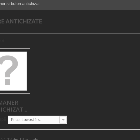
er si buton antichizat
E ANTICHIZATE
rii
MANER
ICHIZAT...
upă
Price: Lowest first
ă 1-13 din 13 articole