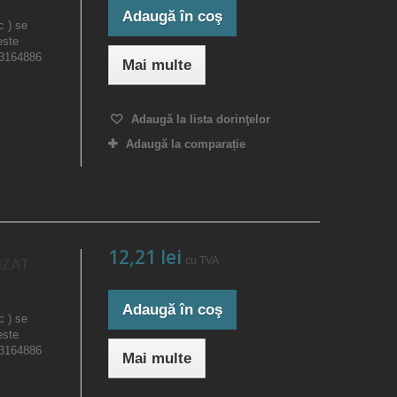
Adaugă în coş
c ) se
este
23164886
Mai multe
Adaugă la lista dorinţelor
Adaugă la comparație
12,21 lei
cu TVA
IZAT
Adaugă în coş
c ) se
este
23164886
Mai multe