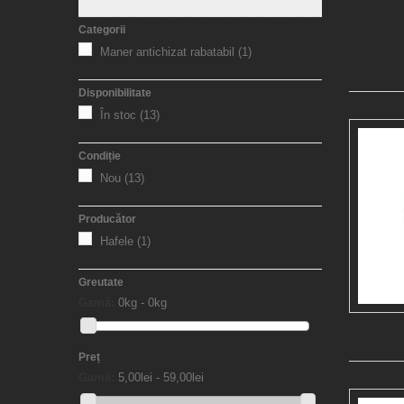
Categorii
Maner antichizat rabatabil
(1)
Disponibilitate
În stoc
(13)
Condiție
Nou
(13)
Producător
Hafele
(1)
Greutate
Gamă:
0kg - 0kg
Preț
Gamă:
5,00lei - 59,00lei