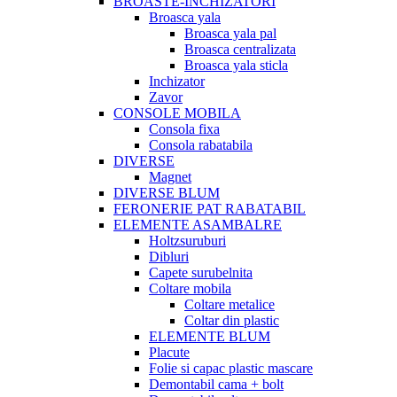
BROASTE-INCHIZATORI
Broasca yala
Broasca yala pal
Broasca centralizata
Broasca yala sticla
Inchizator
Zavor
CONSOLE MOBILA
Consola fixa
Consola rabatabila
DIVERSE
Magnet
DIVERSE BLUM
FERONERIE PAT RABATABIL
ELEMENTE ASAMBALRE
Holtzsuruburi
Dibluri
Capete surubelnita
Coltare mobila
Coltare metalice
Coltar din plastic
ELEMENTE BLUM
Placute
Folie si capac plastic mascare
Demontabil cama + bolt