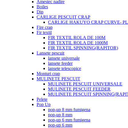
Amestec nadire
Boiles
Dip
CARLIGE PESCUIT CRAP
CARLIGE HAKUYO CRAP CURVE- PLI
Fire crap
Fir textil
FIR TEXTIL ROLA DE 100M
FIR TEXTIL ROLA DE 1000M
FIR TEXTIL SPINNING(RAPITOR)
Lansete pescuit
lansete universale
lansete feeder
lansete telescopice
Monturi crap
MULINETE PESCUIT
MULINETE PESCUIT UNIVERSALE
MULINETE PESCUIT FEEDER
MULINETE PESCUIT SPINNING(RAPI
Pelete
Pop Up
pop-up 8 mm fumigena
pop-up 8 mm
pop-up 6 mm fumigena
pop-up 6 mm