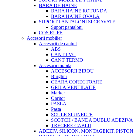
BARA DE HAINE
BARA HAINE ROTUNDA
BARA HAINE OVALA
SUPORT PANTALONI SI CRAVATE
Suport pantaloni
COS RUFE
Accesorii mobilier
Accesorii de cantuit
ABS
CANT PVC
CANT TERMO
Accesorii mobila
ACCESORII BIROU
Burghiu
CEARA CORECTOARE
GRILA VENTILATIE
Marker
Opritor
PASLA
Pasta
SCULE SI UNELTE
SCOTCH / BANDA DUBLU ADEZIVA
TRECERE CABLU
ADEZIV, SILICON, MONTAGEKIT, PISTON