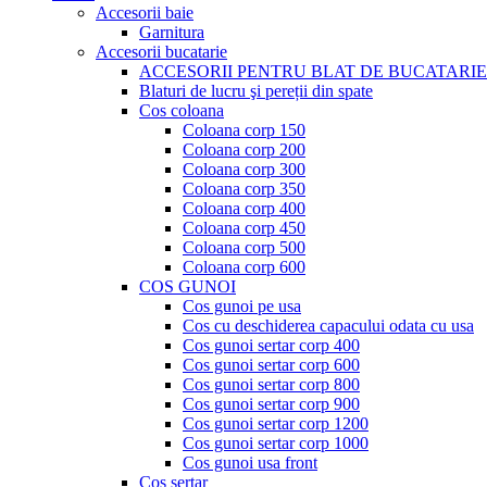
Accesorii baie
Garnitura
Accesorii bucatarie
ACCESORII PENTRU BLAT DE BUCATARIE
Blaturi de lucru şi pereții din spate
Cos coloana
Coloana corp 150
Coloana corp 200
Coloana corp 300
Coloana corp 350
Coloana corp 400
Coloana corp 450
Coloana corp 500
Coloana corp 600
COS GUNOI
Cos gunoi pe usa
Cos cu deschiderea capacului odata cu usa
Cos gunoi sertar corp 400
Cos gunoi sertar corp 600
Cos gunoi sertar corp 800
Cos gunoi sertar corp 900
Cos gunoi sertar corp 1200
Cos gunoi sertar corp 1000
Cos gunoi usa front
Cos sertar