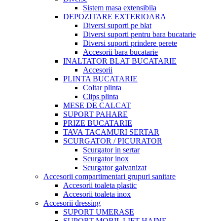
Sistem masa extensibila
DEPOZITARE EXTERIOARA
Diversi suporti pe blat
Diversi suporti pentru bara bucatarie
Diversi suporti prindere perete
Accesorii bara bucatarie
INALTATOR BLAT BUCATARIE
Accesorii
PLINTA BUCATARIE
Coltar plinta
Clips plinta
MESE DE CALCAT
SUPORT PAHARE
PRIZE BUCATARIE
TAVA TACAMURI SERTAR
SCURGATOR / PICURATOR
Scurgator in sertar
Scurgator inox
Scurgator galvanizat
Accesorii compartimentari grupuri sanitare
Accesorii toaleta plastic
Accesorii toaleta inox
Accesorii dressing
SUPORT UMERASE
SUPORT MOBIL LIFT HAINE