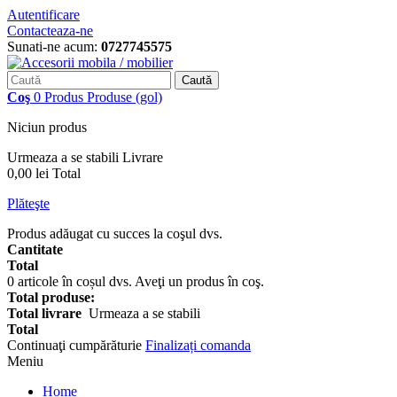
Autentificare
Contacteaza-ne
Sunati-ne acum:
0727745575
Caută
Coş
0
Produs
Produse
(gol)
Niciun produs
Urmeaza a se stabili
Livrare
0,00 lei
Total
Plăteşte
Produs adăugat cu succes la coşul dvs.
Cantitate
Total
0
articole în coșul dvs.
Aveţi un produs în coş.
Total produse:
Total livrare
Urmeaza a se stabili
Total
Continuaţi cumpărăturie
Finalizați comanda
Meniu
Home