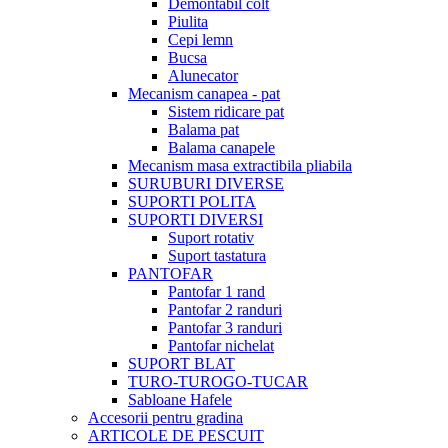
Demontabil colt
Piulita
Cepi lemn
Bucsa
Alunecator
Mecanism canapea - pat
Sistem ridicare pat
Balama pat
Balama canapele
Mecanism masa extractibila pliabila
SURUBURI DIVERSE
SUPORTI POLITA
SUPORTI DIVERSI
Suport rotativ
Suport tastatura
PANTOFAR
Pantofar 1 rand
Pantofar 2 randuri
Pantofar 3 randuri
Pantofar nichelat
SUPORT BLAT
TURO-TUROGO-TUCAR
Sabloane Hafele
Accesorii pentru gradina
ARTICOLE DE PESCUIT