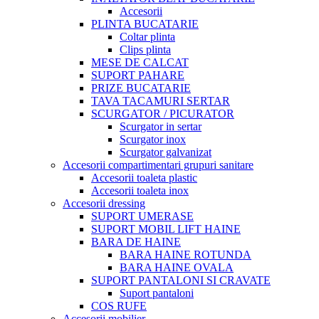
Accesorii
PLINTA BUCATARIE
Coltar plinta
Clips plinta
MESE DE CALCAT
SUPORT PAHARE
PRIZE BUCATARIE
TAVA TACAMURI SERTAR
SCURGATOR / PICURATOR
Scurgator in sertar
Scurgator inox
Scurgator galvanizat
Accesorii compartimentari grupuri sanitare
Accesorii toaleta plastic
Accesorii toaleta inox
Accesorii dressing
SUPORT UMERASE
SUPORT MOBIL LIFT HAINE
BARA DE HAINE
BARA HAINE ROTUNDA
BARA HAINE OVALA
SUPORT PANTALONI SI CRAVATE
Suport pantaloni
COS RUFE
Accesorii mobilier