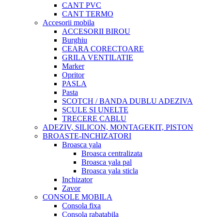
CANT PVC
CANT TERMO
Accesorii mobila
ACCESORII BIROU
Burghiu
CEARA CORECTOARE
GRILA VENTILATIE
Marker
Opritor
PASLA
Pasta
SCOTCH / BANDA DUBLU ADEZIVA
SCULE SI UNELTE
TRECERE CABLU
ADEZIV, SILICON, MONTAGEKIT, PISTON
BROASTE-INCHIZATORI
Broasca yala
Broasca centralizata
Broasca yala pal
Broasca yala sticla
Inchizator
Zavor
CONSOLE MOBILA
Consola fixa
Consola rabatabila