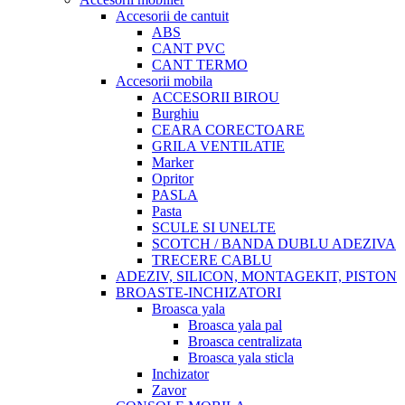
Accesorii de cantuit
ABS
CANT PVC
CANT TERMO
Accesorii mobila
ACCESORII BIROU
Burghiu
CEARA CORECTOARE
GRILA VENTILATIE
Marker
Opritor
PASLA
Pasta
SCULE SI UNELTE
SCOTCH / BANDA DUBLU ADEZIVA
TRECERE CABLU
ADEZIV, SILICON, MONTAGEKIT, PISTON
BROASTE-INCHIZATORI
Broasca yala
Broasca yala pal
Broasca centralizata
Broasca yala sticla
Inchizator
Zavor