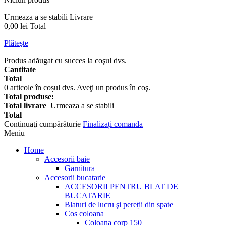
Urmeaza a se stabili
Livrare
0,00 lei
Total
Plăteşte
Produs adăugat cu succes la coşul dvs.
Cantitate
Total
0
articole în coșul dvs.
Aveţi un produs în coş.
Total produse:
Total livrare
Urmeaza a se stabili
Total
Continuaţi cumpărăturie
Finalizați comanda
Meniu
Home
Accesorii baie
Garnitura
Accesorii bucatarie
ACCESORII PENTRU BLAT DE
BUCATARIE
Blaturi de lucru şi pereții din spate
Cos coloana
Coloana corp 150