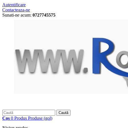
Autentificare
Contacteaza-ne
Sunati-ne acum:
0727745575
Caută
Coş
0
Produs
Produse
(gol)
Niciun produs