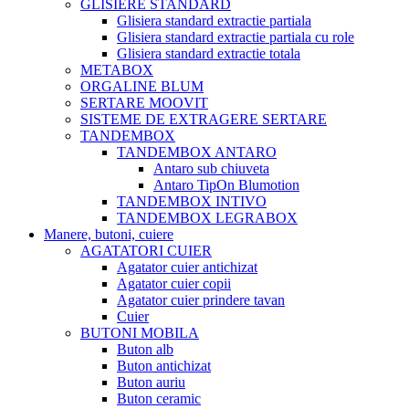
GLISIERE STANDARD
Glisiera standard extractie partiala
Glisiera standard extractie partiala cu role
Glisiera standard extractie totala
METABOX
ORGALINE BLUM
SERTARE MOOVIT
SISTEME DE EXTRAGERE SERTARE
TANDEMBOX
TANDEMBOX ANTARO
Antaro sub chiuveta
Antaro TipOn Blumotion
TANDEMBOX INTIVO
TANDEMBOX LEGRABOX
Manere, butoni, cuiere
AGATATORI CUIER
Agatator cuier antichizat
Agatator cuier copii
Agatator cuier prindere tavan
Cuier
BUTONI MOBILA
Buton alb
Buton antichizat
Buton auriu
Buton ceramic