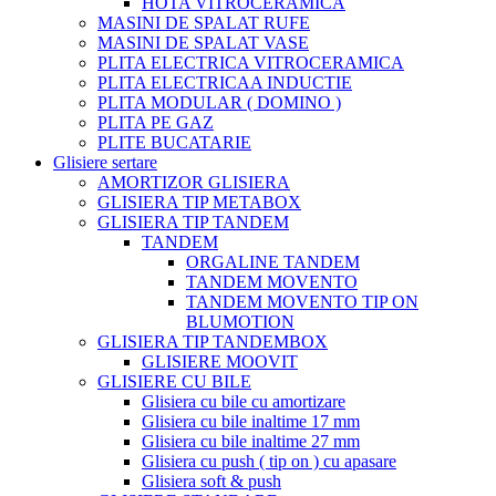
HOTA VITROCERAMICA
MASINI DE SPALAT RUFE
MASINI DE SPALAT VASE
PLITA ELECTRICA VITROCERAMICA
PLITA ELECTRICAA INDUCTIE
PLITA MODULAR ( DOMINO )
PLITA PE GAZ
PLITE BUCATARIE
Glisiere sertare
AMORTIZOR GLISIERA
GLISIERA TIP METABOX
GLISIERA TIP TANDEM
TANDEM
ORGALINE TANDEM
TANDEM MOVENTO
TANDEM MOVENTO TIP ON
BLUMOTION
GLISIERA TIP TANDEMBOX
GLISIERE MOOVIT
GLISIERE CU BILE
Glisiera cu bile cu amortizare
Glisiera cu bile inaltime 17 mm
Glisiera cu bile inaltime 27 mm
Glisiera cu push ( tip on ) cu apasare
Glisiera soft & push