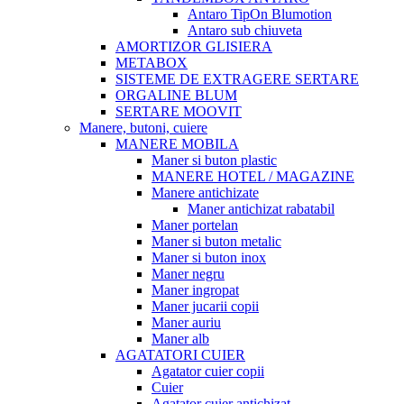
Antaro TipOn Blumotion
Antaro sub chiuveta
AMORTIZOR GLISIERA
METABOX
SISTEME DE EXTRAGERE SERTARE
ORGALINE BLUM
SERTARE MOOVIT
Manere, butoni, cuiere
MANERE MOBILA
Maner si buton plastic
MANERE HOTEL / MAGAZINE
Manere antichizate
Maner antichizat rabatabil
Maner portelan
Maner si buton metalic
Maner si buton inox
Maner negru
Maner ingropat
Maner jucarii copii
Maner auriu
Maner alb
AGATATORI CUIER
Agatator cuier copii
Cuier
Agatator cuier antichizat