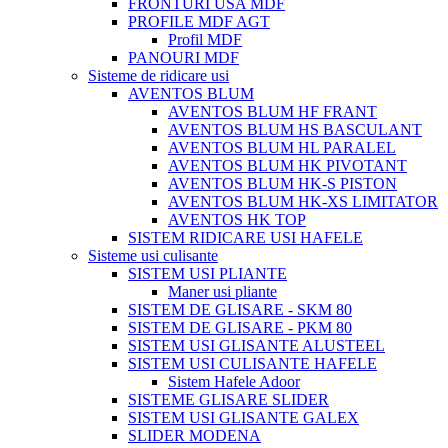
FRONTURI USA MDF
PROFILE MDF AGT
Profil MDF
PANOURI MDF
Sisteme de ridicare usi
AVENTOS BLUM
AVENTOS BLUM HF FRANT
AVENTOS BLUM HS BASCULANT
AVENTOS BLUM HL PARALEL
AVENTOS BLUM HK PIVOTANT
AVENTOS BLUM HK-S PISTON
AVENTOS BLUM HK-XS LIMITATOR
AVENTOS HK TOP
SISTEM RIDICARE USI HAFELE
Sisteme usi culisante
SISTEM USI PLIANTE
Maner usi pliante
SISTEM DE GLISARE - SKM 80
SISTEM DE GLISARE - PKM 80
SISTEM USI GLISANTE ALUSTEEL
SISTEM USI CULISANTE HAFELE
Sistem Hafele Adoor
SISTEME GLISARE SLIDER
SISTEM USI GLISANTE GALEX
SLIDER MODENA