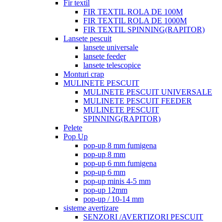
Fir textil
FIR TEXTIL ROLA DE 100M
FIR TEXTIL ROLA DE 1000M
FIR TEXTIL SPINNING(RAPITOR)
Lansete pescuit
lansete universale
lansete feeder
lansete telescopice
Monturi crap
MULINETE PESCUIT
MULINETE PESCUIT UNIVERSALE
MULINETE PESCUIT FEEDER
MULINETE PESCUIT
SPINNING(RAPITOR)
Pelete
Pop Up
pop-up 8 mm fumigena
pop-up 8 mm
pop-up 6 mm fumigena
pop-up 6 mm
pop-up minis 4-5 mm
pop-up 12mm
pop-up / 10-14 mm
sisteme avertizare
SENZORI /AVERTIZORI PESCUIT