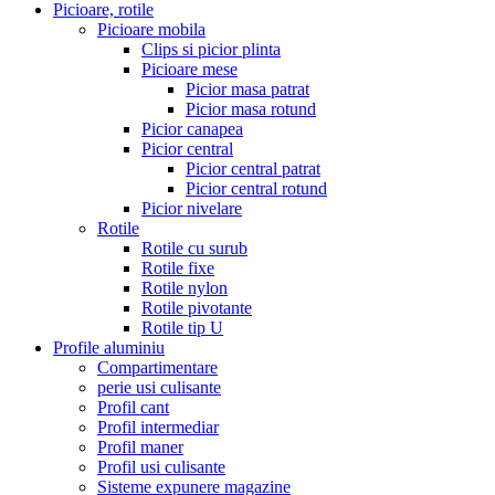
Picioare, rotile
Picioare mobila
Clips si picior plinta
Picioare mese
Picior masa patrat
Picior masa rotund
Picior canapea
Picior central
Picior central patrat
Picior central rotund
Picior nivelare
Rotile
Rotile cu surub
Rotile fixe
Rotile nylon
Rotile pivotante
Rotile tip U
Profile aluminiu
Compartimentare
perie usi culisante
Profil cant
Profil intermediar
Profil maner
Profil usi culisante
Sisteme expunere magazine