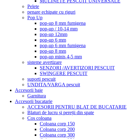
MULINETE PESCUIT UNIVERSALE
Pelete
penare echipate cu riguri
Pop Up
pop-up 8 mm fumigena
pop-up / 10-14 mm
pop-up 12mm
pop-up 6 mm
pop-up 6 mm fumigena
pop-up 8 mm
pop-up minis 4-5 mm
sisteme avertizare
SENZORI /AVERTIZORI PESCUIT
SWINGERE PESCUIT
suporti pescuit
UNDITA/VARGA pescuit
Accesorii baie
Garnitura
Accesorii bucatarie
ACCESORII PENTRU BLAT DE BUCATARIE
Blaturi de lucru şi pereții din spate
Cos coloana
Coloana corp 150
Coloana corp 200
Coloana corp 300