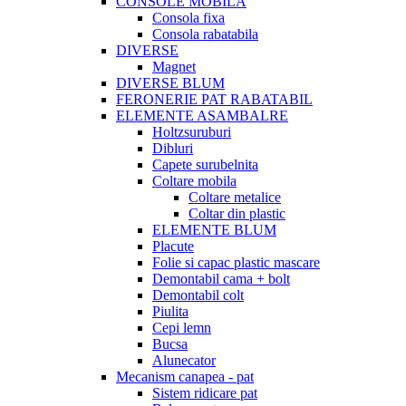
CONSOLE MOBILA
Consola fixa
Consola rabatabila
DIVERSE
Magnet
DIVERSE BLUM
FERONERIE PAT RABATABIL
ELEMENTE ASAMBALRE
Holtzsuruburi
Dibluri
Capete surubelnita
Coltare mobila
Coltare metalice
Coltar din plastic
ELEMENTE BLUM
Placute
Folie si capac plastic mascare
Demontabil cama + bolt
Demontabil colt
Piulita
Cepi lemn
Bucsa
Alunecator
Mecanism canapea - pat
Sistem ridicare pat