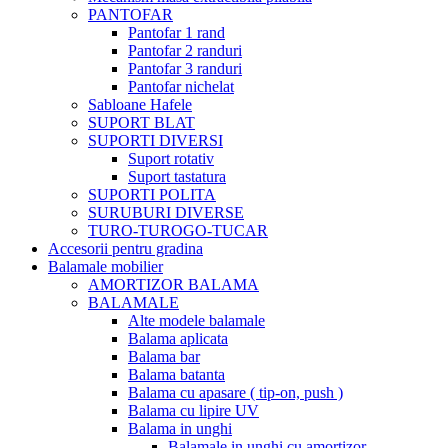
PANTOFAR
Pantofar 1 rand
Pantofar 2 randuri
Pantofar 3 randuri
Pantofar nichelat
Sabloane Hafele
SUPORT BLAT
SUPORTI DIVERSI
Suport rotativ
Suport tastatura
SUPORTI POLITA
SURUBURI DIVERSE
TURO-TUROGO-TUCAR
Accesorii pentru gradina
Balamale mobilier
AMORTIZOR BALAMA
BALAMALE
Alte modele balamale
Balama aplicata
Balama bar
Balama batanta
Balama cu apasare ( tip-on, push )
Balama cu lipire UV
Balama in unghi
Balamale in unghi cu amortizor