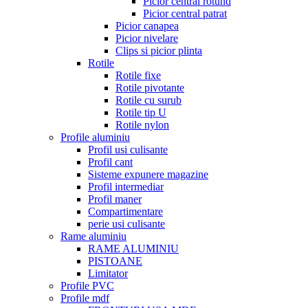
Picior central rotund
Picior central patrat
Picior canapea
Picior nivelare
Clips si picior plinta
Rotile
Rotile fixe
Rotile pivotante
Rotile cu surub
Rotile tip U
Rotile nylon
Profile aluminiu
Profil usi culisante
Profil cant
Sisteme expunere magazine
Profil intermediar
Profil maner
Compartimentare
perie usi culisante
Rame aluminiu
RAME ALUMINIU
PISTOANE
Limitator
Profile PVC
Profile mdf