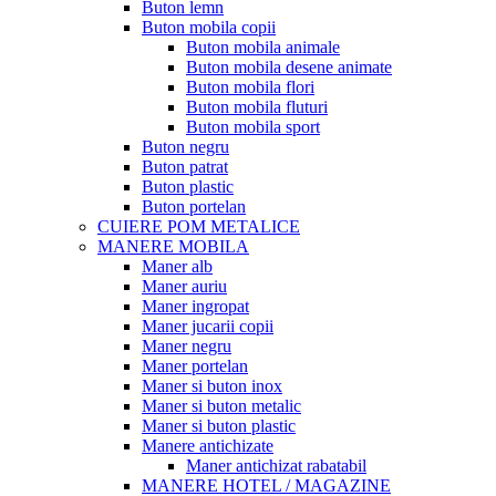
Buton lemn
Buton mobila copii
Buton mobila animale
Buton mobila desene animate
Buton mobila flori
Buton mobila fluturi
Buton mobila sport
Buton negru
Buton patrat
Buton plastic
Buton portelan
CUIERE POM METALICE
MANERE MOBILA
Maner alb
Maner auriu
Maner ingropat
Maner jucarii copii
Maner negru
Maner portelan
Maner si buton inox
Maner si buton metalic
Maner si buton plastic
Manere antichizate
Maner antichizat rabatabil
MANERE HOTEL / MAGAZINE