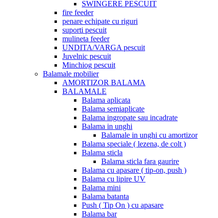
SWINGERE PESCUIT
fire feeder
penare echipate cu riguri
suporti pescuit
mulineta feeder
UNDITA/VARGA pescuit
Juvelnic pescuit
Minchiog pescuit
Balamale mobilier
AMORTIZOR BALAMA
BALAMALE
Balama aplicata
Balama semiaplicate
Balama ingropate sau incadrate
Balama in unghi
Balamale in unghi cu amortizor
Balama speciale ( lezena, de colt )
Balama sticla
Balama sticla fara gaurire
Balama cu apasare ( tip-on, push )
Balama cu lipire UV
Balama mini
Balama batanta
Push ( Tip On ) cu apasare
Balama bar