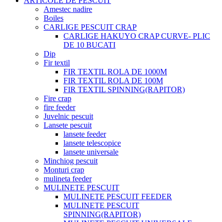
ARTICOLE DE PESCUIT
Amestec nadire
Boiles
CARLIGE PESCUIT CRAP
CARLIGE HAKUYO CRAP CURVE- PLIC
DE 10 BUCATI
Dip
Fir textil
FIR TEXTIL ROLA DE 1000M
FIR TEXTIL ROLA DE 100M
FIR TEXTIL SPINNING(RAPITOR)
Fire crap
fire feeder
Juvelnic pescuit
Lansete pescuit
lansete feeder
lansete telescopice
lansete universale
Minchiog pescuit
Monturi crap
mulineta feeder
MULINETE PESCUIT
MULINETE PESCUIT FEEDER
MULINETE PESCUIT
SPINNING(RAPITOR)