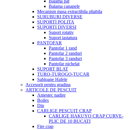
Balama pat
Balama canapele
Mecanism masa extractibila pliabila
SURUBURI DIVERSE
SUPORTI POLITA
SUPORTI DIVERSI
Suport rotativ
Suport tastatura
PANTOFAR
Pantofar 1 rand
Pantofar 2 randuri
Pantofar 3 randuri
Pantofar nichelat
SUPORT BLAT
TURO-TUROGO-TUCAR
Sabloane Hafele
Accesorii pentru gradina
ARTICOLE DE PESCUIT
Amestec nadire
Boiles
Dip
CARLIGE PESCUIT CRAP
CARLIGE HAKUYO CRAP CURVE-
PLIC DE 10 BUCATI
Fire crap