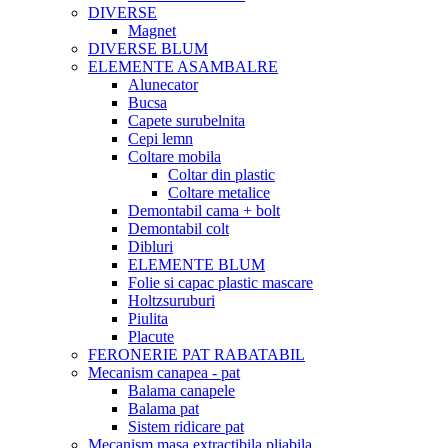
DIVERSE
Magnet
DIVERSE BLUM
ELEMENTE ASAMBALRE
Alunecator
Bucsa
Capete surubelnita
Cepi lemn
Coltare mobila
Coltar din plastic
Coltare metalice
Demontabil cama + bolt
Demontabil colt
Dibluri
ELEMENTE BLUM
Folie si capac plastic mascare
Holtzsuruburi
Piulita
Placute
FERONERIE PAT RABATABIL
Mecanism canapea - pat
Balama canapele
Balama pat
Sistem ridicare pat
Mecanism masa extractibila pliabila