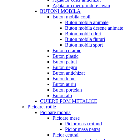
Agatator cuier prindere tavan
BUTONI MOBILA
Buton mobila copii
Buton mobila animale
Buton mobila desene animate
Buton mobila flori
Buton mobila fluturi
Buton mobila sport
Buton ceramic
Buton plastic
Buton patrat
Buton negru
Buton antichizat
Buton lemn
Buton auriu
Buton portelan
Buton alb
CUIERE POM METALICE
Picioare, rotile
Picioare mobila
Picioare mese
Picior masa rotund
Picior masa patrat
Picior central