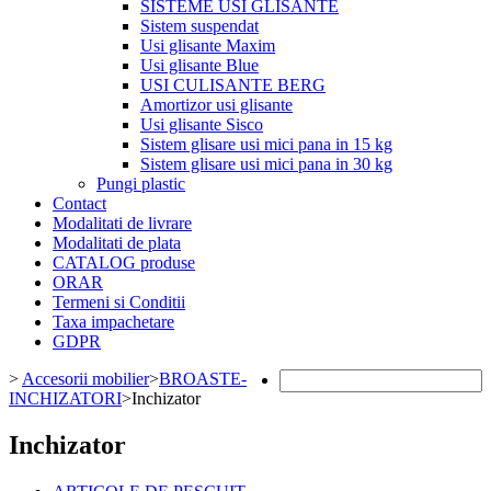
SISTEME USI GLISANTE
Sistem suspendat
Usi glisante Maxim
Usi glisante Blue
USI CULISANTE BERG
Amortizor usi glisante
Usi glisante Sisco
Sistem glisare usi mici pana in 15 kg
Sistem glisare usi mici pana in 30 kg
Pungi plastic
Contact
Modalitati de livrare
Modalitati de plata
CATALOG produse
ORAR
Termeni si Conditii
Taxa impachetare
GDPR
>
Accesorii mobilier
>
BROASTE-
INCHIZATORI
>
Inchizator
Inchizator