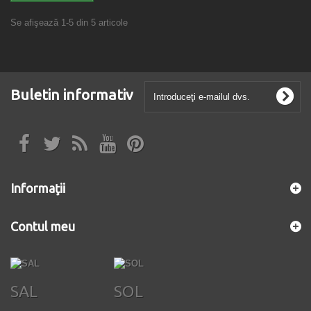
Se afişează 1-5 din 5 articole
Buletin informativ
Informaţii
Contul meu
SAL
SOL