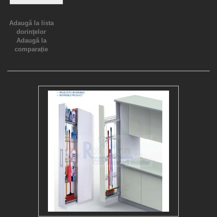
Adaugă la lista
dorinţelor
Adaugă la
comparație