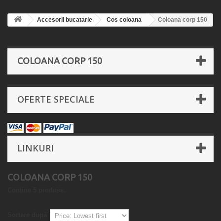
Accesorii bucatarie
Cos coloana
Coloana corp 150
COLOANA CORP 150
OFERTE SPECIALE
LINKURI
COLOANA CORP 150
Conține 5 produse.
Sortare după