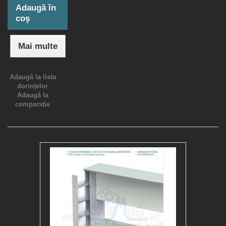
Adaugă în
coş
Mai multe
Adaugă la lista
dorinţelor
Adaugă la
comparație