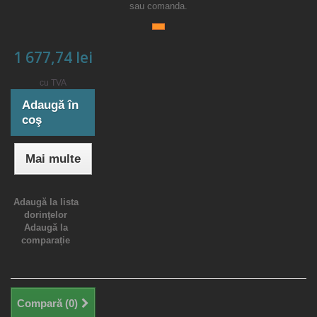
sau comanda.
1 677,74 lei
cu TVA
Adaugă în
coş
Mai multe
Adaugă la lista
dorinţelor
Adaugă la
comparație
Compară (
0
)