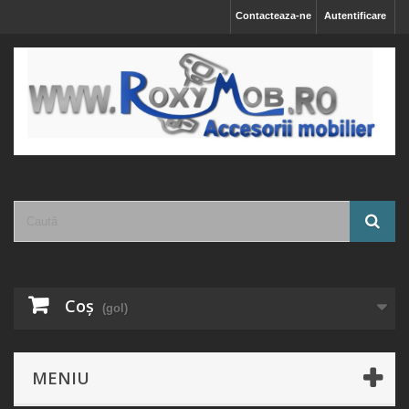
Contacteaza-ne
Autentificare
Coş
(gol)
MENIU