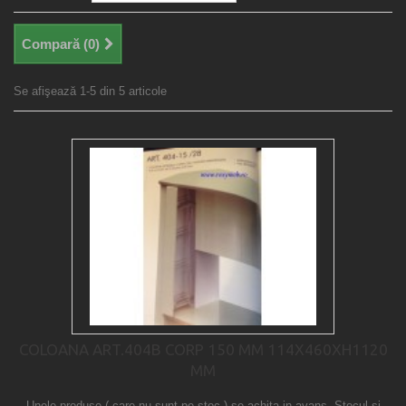
Compară (
0
)
Se afişează 1-5 din 5 articole
COLOANA ART.404B CORP 150 MM 114X460XH1120
MM
Unele produse ( care nu sunt pe stoc ) se achita in avans. Stocul si