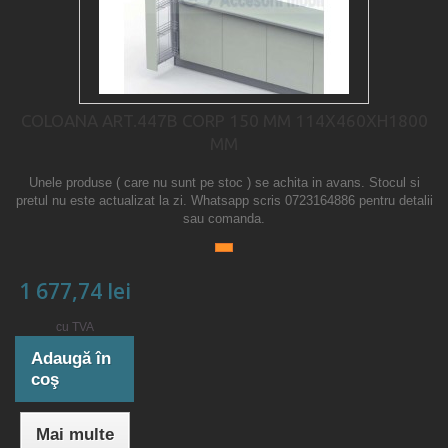
COLOANA ART.447B CORP 150 MM 114X460XH1800
MM
Unele produse ( care nu sunt pe stoc ) se achita in avans. Stocul si
pretul nu este actualizat la zi. Whatsapp scris 0723164886 pentru detalii
sau comanda.
1 677,74 lei
cu TVA
Adaugă în
coş
Mai multe