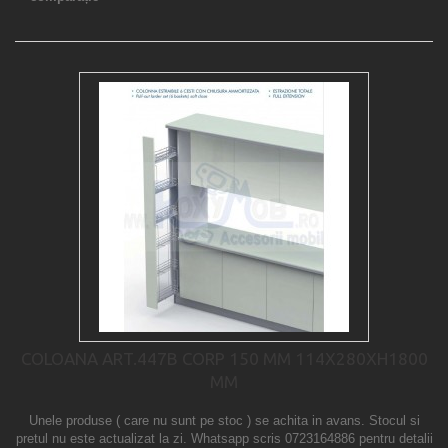
COLOANA ART.447B CORP 150 MM 114X280XH1800
MM
Unele produse ( care nu sunt pe stoc ) se achita in avans. Stocul si
pretul nu este actualizat la zi. Whatsapp scris 0723164886 pentru detalii