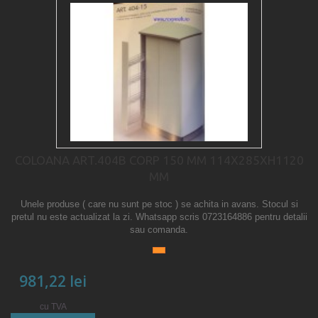
COLOANA ART.404B CORP 150 MM 114X285XH1120
MM
Unele produse ( care nu sunt pe stoc ) se achita in avans. Stocul si
pretul nu este actualizat la zi. Whatsapp scris 0723164886 pentru detalii
sau comanda.
981,22 lei
cu TVA