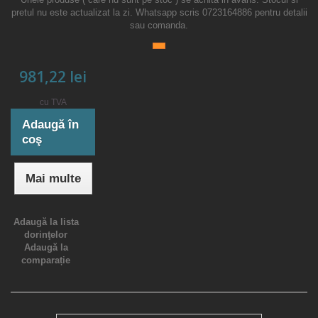
pretul nu este actualizat la zi. Whatsapp scris 0723164886 pentru detalii
sau comanda.
981,22 lei
cu TVA
Adaugă în
coş
Mai multe
Adaugă la lista
dorinţelor
Adaugă la
comparație