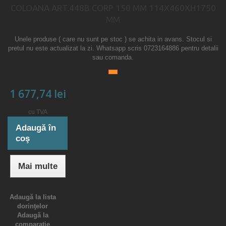
COLOANA ART.448B CORP 150 MM 114X460XH1750
MM
Unele produse ( care nu sunt pe stoc ) se achita in avans. Stocul si
pretul nu este actualizat la zi. Whatsapp scris 0723164886 pentru detalii
sau comanda.
1 677,74 lei
cu TVA
Adaugă în
coş
Mai multe
Adaugă la lista
dorinţelor
Adaugă la
comparație