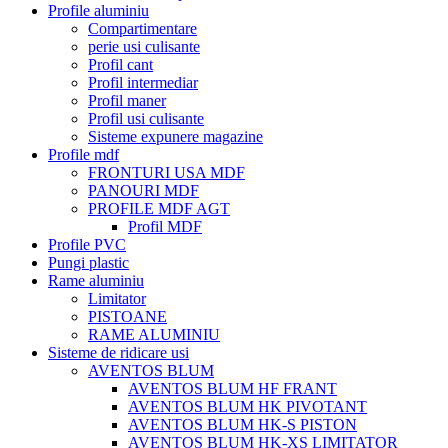
Profile aluminiu
Compartimentare
perie usi culisante
Profil cant
Profil intermediar
Profil maner
Profil usi culisante
Sisteme expunere magazine
Profile mdf
FRONTURI USA MDF
PANOURI MDF
PROFILE MDF AGT
Profil MDF
Profile PVC
Pungi plastic
Rame aluminiu
Limitator
PISTOANE
RAME ALUMINIU
Sisteme de ridicare usi
AVENTOS BLUM
AVENTOS BLUM HF FRANT
AVENTOS BLUM HK PIVOTANT
AVENTOS BLUM HK-S PISTON
AVENTOS BLUM HK-XS LIMITATOR