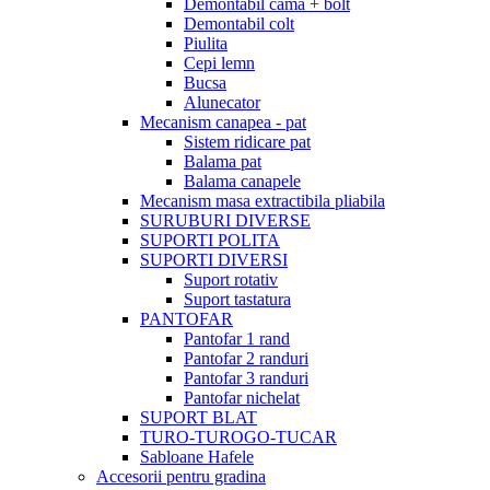
Demontabil cama + bolt
Demontabil colt
Piulita
Cepi lemn
Bucsa
Alunecator
Mecanism canapea - pat
Sistem ridicare pat
Balama pat
Balama canapele
Mecanism masa extractibila pliabila
SURUBURI DIVERSE
SUPORTI POLITA
SUPORTI DIVERSI
Suport rotativ
Suport tastatura
PANTOFAR
Pantofar 1 rand
Pantofar 2 randuri
Pantofar 3 randuri
Pantofar nichelat
SUPORT BLAT
TURO-TUROGO-TUCAR
Sabloane Hafele
Accesorii pentru gradina