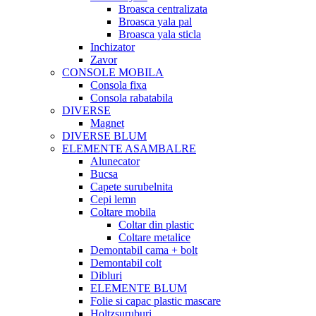
Broasca centralizata
Broasca yala pal
Broasca yala sticla
Inchizator
Zavor
CONSOLE MOBILA
Consola fixa
Consola rabatabila
DIVERSE
Magnet
DIVERSE BLUM
ELEMENTE ASAMBALRE
Alunecator
Bucsa
Capete surubelnita
Cepi lemn
Coltare mobila
Coltar din plastic
Coltare metalice
Demontabil cama + bolt
Demontabil colt
Dibluri
ELEMENTE BLUM
Folie si capac plastic mascare
Holtzsuruburi