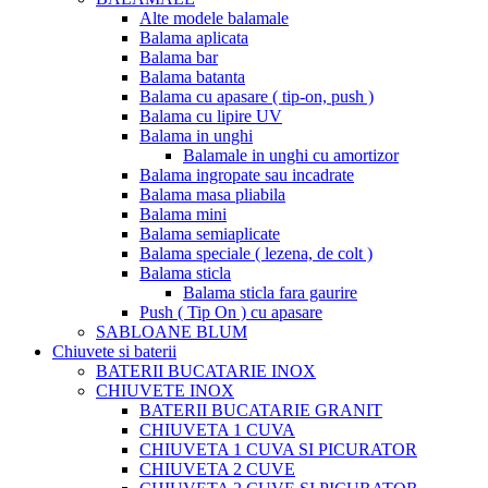
Alte modele balamale
Balama aplicata
Balama bar
Balama batanta
Balama cu apasare ( tip-on, push )
Balama cu lipire UV
Balama in unghi
Balamale in unghi cu amortizor
Balama ingropate sau incadrate
Balama masa pliabila
Balama mini
Balama semiaplicate
Balama speciale ( lezena, de colt )
Balama sticla
Balama sticla fara gaurire
Push ( Tip On ) cu apasare
SABLOANE BLUM
Chiuvete si baterii
BATERII BUCATARIE INOX
CHIUVETE INOX
BATERII BUCATARIE GRANIT
CHIUVETA 1 CUVA
CHIUVETA 1 CUVA SI PICURATOR
CHIUVETA 2 CUVE