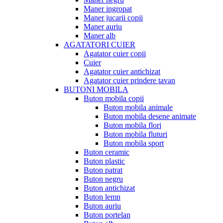
Maner ingropat
Maner jucarii copii
Maner auriu
Maner alb
AGATATORI CUIER
Agatator cuier copii
Cuier
Agatator cuier antichizat
Agatator cuier prindere tavan
BUTONI MOBILA
Buton mobila copii
Buton mobila animale
Buton mobila desene animate
Buton mobila flori
Buton mobila fluturi
Buton mobila sport
Buton ceramic
Buton plastic
Buton patrat
Buton negru
Buton antichizat
Buton lemn
Buton auriu
Buton portelan