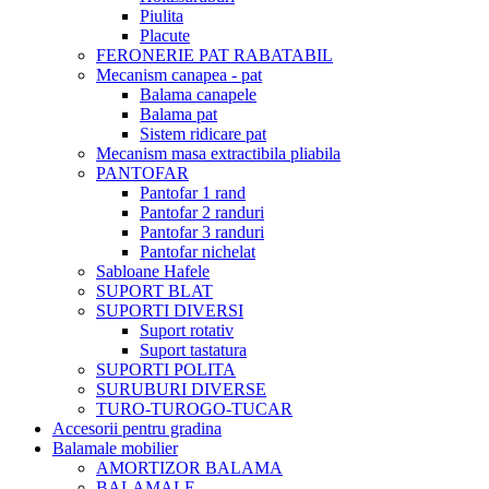
Piulita
Placute
FERONERIE PAT RABATABIL
Mecanism canapea - pat
Balama canapele
Balama pat
Sistem ridicare pat
Mecanism masa extractibila pliabila
PANTOFAR
Pantofar 1 rand
Pantofar 2 randuri
Pantofar 3 randuri
Pantofar nichelat
Sabloane Hafele
SUPORT BLAT
SUPORTI DIVERSI
Suport rotativ
Suport tastatura
SUPORTI POLITA
SURUBURI DIVERSE
TURO-TUROGO-TUCAR
Accesorii pentru gradina
Balamale mobilier
AMORTIZOR BALAMA
BALAMALE