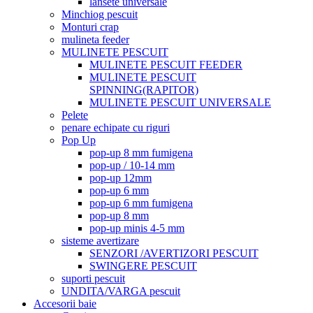
lansete universale
Minchiog pescuit
Monturi crap
mulineta feeder
MULINETE PESCUIT
MULINETE PESCUIT FEEDER
MULINETE PESCUIT
SPINNING(RAPITOR)
MULINETE PESCUIT UNIVERSALE
Pelete
penare echipate cu riguri
Pop Up
pop-up 8 mm fumigena
pop-up / 10-14 mm
pop-up 12mm
pop-up 6 mm
pop-up 6 mm fumigena
pop-up 8 mm
pop-up minis 4-5 mm
sisteme avertizare
SENZORI /AVERTIZORI PESCUIT
SWINGERE PESCUIT
suporti pescuit
UNDITA/VARGA pescuit
Accesorii baie