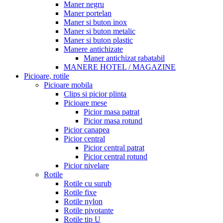
Maner negru
Maner portelan
Maner si buton inox
Maner si buton metalic
Maner si buton plastic
Manere antichizate
Maner antichizat rabatabil
MANERE HOTEL / MAGAZINE
Picioare, rotile
Picioare mobila
Clips si picior plinta
Picioare mese
Picior masa patrat
Picior masa rotund
Picior canapea
Picior central
Picior central patrat
Picior central rotund
Picior nivelare
Rotile
Rotile cu surub
Rotile fixe
Rotile nylon
Rotile pivotante
Rotile tip U