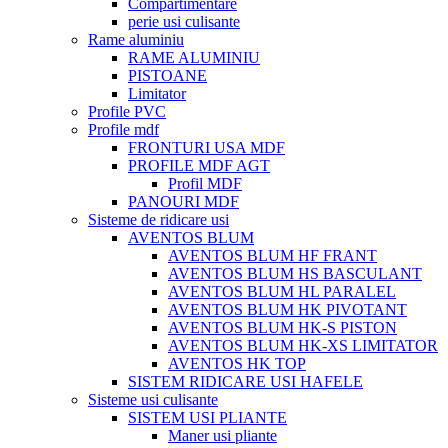
Compartimentare
perie usi culisante
Rame aluminiu
RAME ALUMINIU
PISTOANE
Limitator
Profile PVC
Profile mdf
FRONTURI USA MDF
PROFILE MDF AGT
Profil MDF
PANOURI MDF
Sisteme de ridicare usi
AVENTOS BLUM
AVENTOS BLUM HF FRANT
AVENTOS BLUM HS BASCULANT
AVENTOS BLUM HL PARALEL
AVENTOS BLUM HK PIVOTANT
AVENTOS BLUM HK-S PISTON
AVENTOS BLUM HK-XS LIMITATOR
AVENTOS HK TOP
SISTEM RIDICARE USI HAFELE
Sisteme usi culisante
SISTEM USI PLIANTE
Maner usi pliante