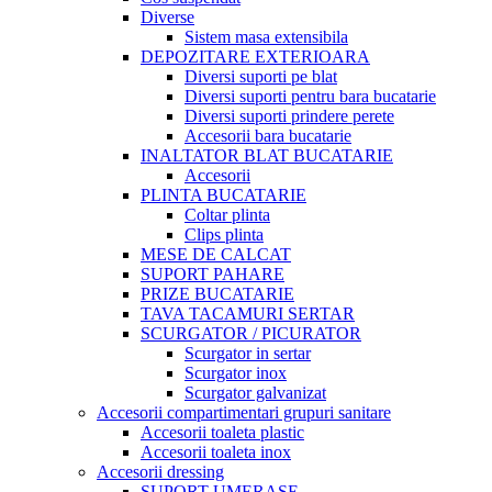
Diverse
Sistem masa extensibila
DEPOZITARE EXTERIOARA
Diversi suporti pe blat
Diversi suporti pentru bara bucatarie
Diversi suporti prindere perete
Accesorii bara bucatarie
INALTATOR BLAT BUCATARIE
Accesorii
PLINTA BUCATARIE
Coltar plinta
Clips plinta
MESE DE CALCAT
SUPORT PAHARE
PRIZE BUCATARIE
TAVA TACAMURI SERTAR
SCURGATOR / PICURATOR
Scurgator in sertar
Scurgator inox
Scurgator galvanizat
Accesorii compartimentari grupuri sanitare
Accesorii toaleta plastic
Accesorii toaleta inox
Accesorii dressing
SUPORT UMERASE