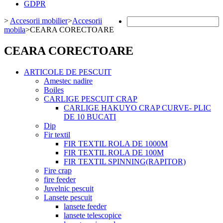
GDPR
>
Accesorii mobilier
>
Accesorii
mobila
>
CEARA CORECTOARE
CEARA CORECTOARE
ARTICOLE DE PESCUIT
Amestec nadire
Boiles
CARLIGE PESCUIT CRAP
CARLIGE HAKUYO CRAP CURVE- PLIC
DE 10 BUCATI
Dip
Fir textil
FIR TEXTIL ROLA DE 1000M
FIR TEXTIL ROLA DE 100M
FIR TEXTIL SPINNING(RAPITOR)
Fire crap
fire feeder
Juvelnic pescuit
Lansete pescuit
lansete feeder
lansete telescopice