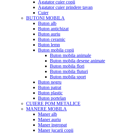
Agatator cuier copii
Agatator cuier prindere tavan
Cuier
BUTONI MOBILA
Buton alb
Buton antichizat
Buton auriu
Buton ceramic
Buton lemn
Buton mobila copii
Buton mobila animale
Buton mobila desene animate
Buton mobila flori
Buton mobila fluturi
Buton mobila sport
Buton negru
Buton patrat
Buton plastic
Buton portelan
CUIERE POM METALICE
MANERE MOBILA
Maner alb
Maner auriu
Maner ingropat
Maner jucarii copii