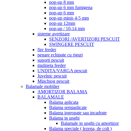
pop-up 8 mm
pop-up 6 mm fumigena
pop-up 6 mm
pop-up minis 4-5 mm
pop-up 12mm
pop-up / 10-14 mm
sisteme avertizare
SENZORI /AVERTIZORI PESCUIT
SWINGERE PESCUIT
fire feeder
penare echipate cu riguri
suporti pescuit
mulineta feeder
UNDITA/VARGA pescuit
Juvelnic pescuit
Minchiog pescuit
Balamale mobilier
AMORTIZOR BALAMA
BALAMALE
Balama aplicata
Balama semiaplicate
Balama ingropate sau incadrate
Balama in unghi
Balamale in unghi cu amortizor
Balama speciale ( lezena, de colt )