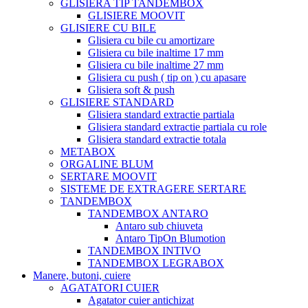
GLISIERA TIP TANDEMBOX
GLISIERE MOOVIT
GLISIERE CU BILE
Glisiera cu bile cu amortizare
Glisiera cu bile inaltime 17 mm
Glisiera cu bile inaltime 27 mm
Glisiera cu push ( tip on ) cu apasare
Glisiera soft & push
GLISIERE STANDARD
Glisiera standard extractie partiala
Glisiera standard extractie partiala cu role
Glisiera standard extractie totala
METABOX
ORGALINE BLUM
SERTARE MOOVIT
SISTEME DE EXTRAGERE SERTARE
TANDEMBOX
TANDEMBOX ANTARO
Antaro sub chiuveta
Antaro TipOn Blumotion
TANDEMBOX INTIVO
TANDEMBOX LEGRABOX
Manere, butoni, cuiere
AGATATORI CUIER
Agatator cuier antichizat