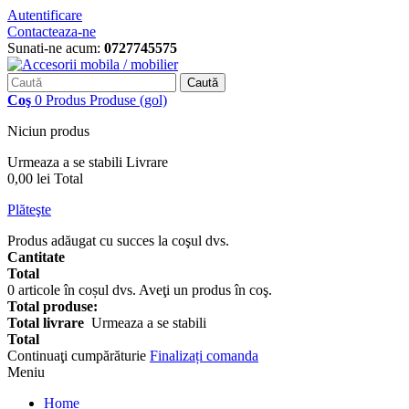
Autentificare
Contacteaza-ne
Sunati-ne acum:
0727745575
Caută
Coş
0
Produs
Produse
(gol)
Niciun produs
Urmeaza a se stabili
Livrare
0,00 lei
Total
Plăteşte
Produs adăugat cu succes la coşul dvs.
Cantitate
Total
0
articole în coșul dvs.
Aveţi un produs în coş.
Total produse:
Total livrare
Urmeaza a se stabili
Total
Continuaţi cumpărăturie
Finalizați comanda
Meniu
Home