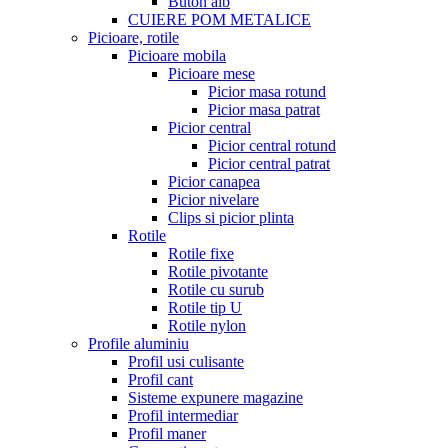
Buton alb
CUIERE POM METALICE
Picioare, rotile
Picioare mobila
Picioare mese
Picior masa rotund
Picior masa patrat
Picior central
Picior central rotund
Picior central patrat
Picior canapea
Picior nivelare
Clips si picior plinta
Rotile
Rotile fixe
Rotile pivotante
Rotile cu surub
Rotile tip U
Rotile nylon
Profile aluminiu
Profil usi culisante
Profil cant
Sisteme expunere magazine
Profil intermediar
Profil maner