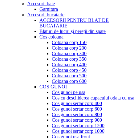
Accesorii baie
Garnitura
Accesorii bucatarie
ACCESORII PENTRU BLAT DE
BUCATARIE
Blaturi de lucru şi pereții din spate
Cos coloana
Coloana corp 150
Coloana corp 200
Coloana corp 300
Coloana corp 350
Coloana corp 400
Coloana corp 450
Coloana corp 500
Coloana corp 600
COS GUNOI
Cos gunoi pe usa
Cos cu deschiderea capacului odata cu usa
Cos gunoi sertar corp 400
Cos gunoi sertar corp 600
Cos gunoi sertar corp 800
Cos gunoi sertar corp 900
Cos gunoi sertar corp 1200
Cos gunoi sertar corp 1000
Cos gunoi usa front