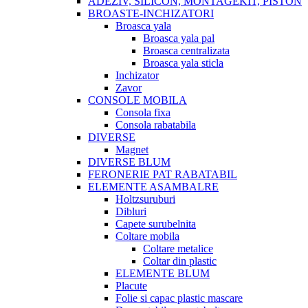
ADEZIV, SILICON, MONTAGEKIT, PISTON
BROASTE-INCHIZATORI
Broasca yala
Broasca yala pal
Broasca centralizata
Broasca yala sticla
Inchizator
Zavor
CONSOLE MOBILA
Consola fixa
Consola rabatabila
DIVERSE
Magnet
DIVERSE BLUM
FERONERIE PAT RABATABIL
ELEMENTE ASAMBALRE
Holtzsuruburi
Dibluri
Capete surubelnita
Coltare mobila
Coltare metalice
Coltar din plastic
ELEMENTE BLUM
Placute
Folie si capac plastic mascare