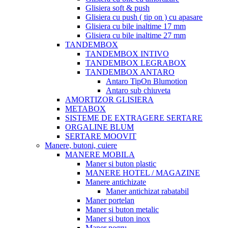
Glisiera soft & push
Glisiera cu push ( tip on ) cu apasare
Glisiera cu bile inaltime 17 mm
Glisiera cu bile inaltime 27 mm
TANDEMBOX
TANDEMBOX INTIVO
TANDEMBOX LEGRABOX
TANDEMBOX ANTARO
Antaro TipOn Blumotion
Antaro sub chiuveta
AMORTIZOR GLISIERA
METABOX
SISTEME DE EXTRAGERE SERTARE
ORGALINE BLUM
SERTARE MOOVIT
Manere, butoni, cuiere
MANERE MOBILA
Maner si buton plastic
MANERE HOTEL / MAGAZINE
Manere antichizate
Maner antichizat rabatabil
Maner portelan
Maner si buton metalic
Maner si buton inox
Maner negru