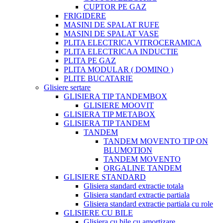
CUPTOR PE GAZ
FRIGIDERE
MASINI DE SPALAT RUFE
MASINI DE SPALAT VASE
PLITA ELECTRICA VITROCERAMICA
PLITA ELECTRICAA INDUCTIE
PLITA PE GAZ
PLITA MODULAR ( DOMINO )
PLITE BUCATARIE
Glisiere sertare
GLISIERA TIP TANDEMBOX
GLISIERE MOOVIT
GLISIERA TIP METABOX
GLISIERA TIP TANDEM
TANDEM
TANDEM MOVENTO TIP ON
BLUMOTION
TANDEM MOVENTO
ORGALINE TANDEM
GLISIERE STANDARD
Glisiera standard extractie totala
Glisiera standard extractie partiala
Glisiera standard extractie partiala cu role
GLISIERE CU BILE
Glisiera cu bile cu amortizare