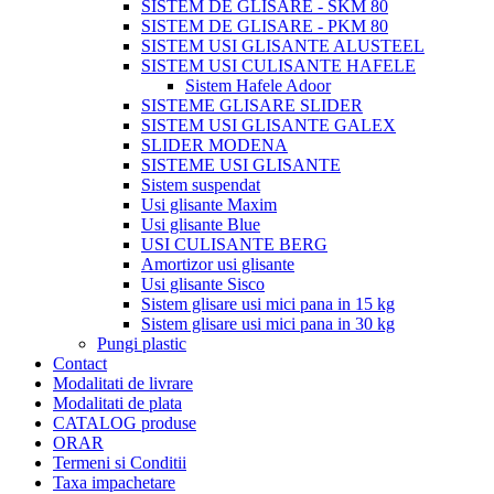
SISTEM DE GLISARE - SKM 80
SISTEM DE GLISARE - PKM 80
SISTEM USI GLISANTE ALUSTEEL
SISTEM USI CULISANTE HAFELE
Sistem Hafele Adoor
SISTEME GLISARE SLIDER
SISTEM USI GLISANTE GALEX
SLIDER MODENA
SISTEME USI GLISANTE
Sistem suspendat
Usi glisante Maxim
Usi glisante Blue
USI CULISANTE BERG
Amortizor usi glisante
Usi glisante Sisco
Sistem glisare usi mici pana in 15 kg
Sistem glisare usi mici pana in 30 kg
Pungi plastic
Contact
Modalitati de livrare
Modalitati de plata
CATALOG produse
ORAR
Termeni si Conditii
Taxa impachetare