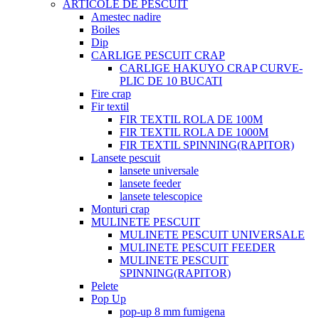
ARTICOLE DE PESCUIT
Amestec nadire
Boiles
Dip
CARLIGE PESCUIT CRAP
CARLIGE HAKUYO CRAP CURVE-
PLIC DE 10 BUCATI
Fire crap
Fir textil
FIR TEXTIL ROLA DE 100M
FIR TEXTIL ROLA DE 1000M
FIR TEXTIL SPINNING(RAPITOR)
Lansete pescuit
lansete universale
lansete feeder
lansete telescopice
Monturi crap
MULINETE PESCUIT
MULINETE PESCUIT UNIVERSALE
MULINETE PESCUIT FEEDER
MULINETE PESCUIT
SPINNING(RAPITOR)
Pelete
Pop Up
pop-up 8 mm fumigena