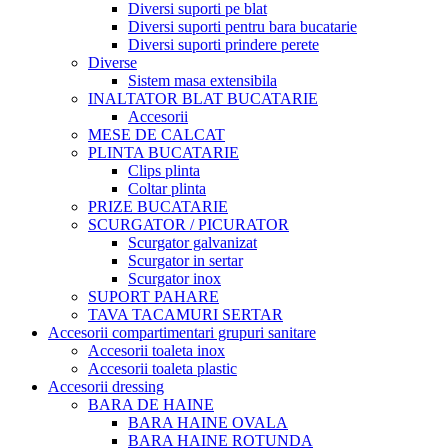
Diversi suporti pe blat
Diversi suporti pentru bara bucatarie
Diversi suporti prindere perete
Diverse
Sistem masa extensibila
INALTATOR BLAT BUCATARIE
Accesorii
MESE DE CALCAT
PLINTA BUCATARIE
Clips plinta
Coltar plinta
PRIZE BUCATARIE
SCURGATOR / PICURATOR
Scurgator galvanizat
Scurgator in sertar
Scurgator inox
SUPORT PAHARE
TAVA TACAMURI SERTAR
Accesorii compartimentari grupuri sanitare
Accesorii toaleta inox
Accesorii toaleta plastic
Accesorii dressing
BARA DE HAINE
BARA HAINE OVALA
BARA HAINE ROTUNDA