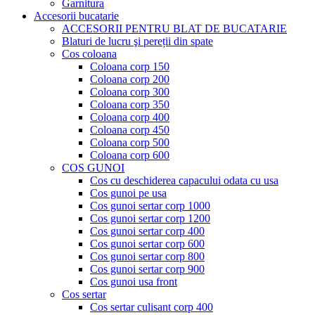
Garnitura
Accesorii bucatarie
ACCESORII PENTRU BLAT DE BUCATARIE
Blaturi de lucru şi pereții din spate
Cos coloana
Coloana corp 150
Coloana corp 200
Coloana corp 300
Coloana corp 350
Coloana corp 400
Coloana corp 450
Coloana corp 500
Coloana corp 600
COS GUNOI
Cos cu deschiderea capacului odata cu usa
Cos gunoi pe usa
Cos gunoi sertar corp 1000
Cos gunoi sertar corp 1200
Cos gunoi sertar corp 400
Cos gunoi sertar corp 600
Cos gunoi sertar corp 800
Cos gunoi sertar corp 900
Cos gunoi usa front
Cos sertar
Cos sertar culisant corp 400