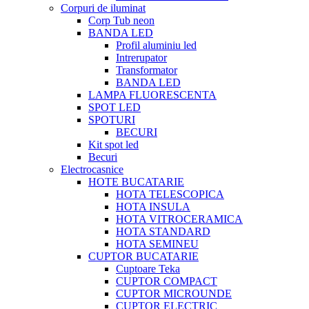
Corpuri de iluminat
Corp Tub neon
BANDA LED
Profil aluminiu led
Intrerupator
Transformator
BANDA LED
LAMPA FLUORESCENTA
SPOT LED
SPOTURI
BECURI
Kit spot led
Becuri
Electrocasnice
HOTE BUCATARIE
HOTA TELESCOPICA
HOTA INSULA
HOTA VITROCERAMICA
HOTA STANDARD
HOTA SEMINEU
CUPTOR BUCATARIE
Cuptoare Teka
CUPTOR COMPACT
CUPTOR MICROUNDE
CUPTOR ELECTRIC