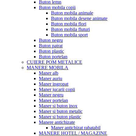
Buton lemn
Buton mobila copii
Buton mobila animale
Buton mobila desene animate
Buton mobila flori
Buton mobila fluturi
Buton mobila sport
Buton negru
Buton patrat
Buton plastic
Buton portelan
CUIERE POM METALICE
MANERE MOBILA
Maner alb
Maner auriu
Maner ingropat
Maner jucarii copii
Maner negru
Maner portelan
Maner si buton inox
Maner si buton metalic
Maner si buton plastic
Manere antichizate
Maner antichizat rabatabil
MANERE HOTEL / MAGAZINE