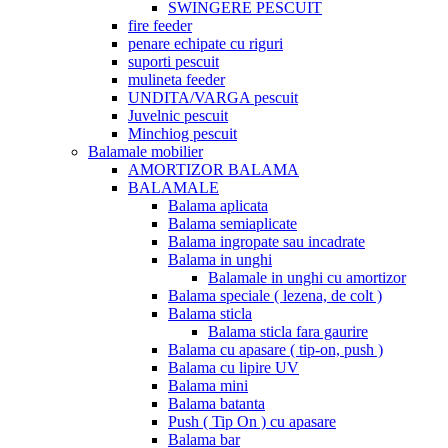
SWINGERE PESCUIT
fire feeder
penare echipate cu riguri
suporti pescuit
mulineta feeder
UNDITA/VARGA pescuit
Juvelnic pescuit
Minchiog pescuit
Balamale mobilier
AMORTIZOR BALAMA
BALAMALE
Balama aplicata
Balama semiaplicate
Balama ingropate sau incadrate
Balama in unghi
Balamale in unghi cu amortizor
Balama speciale ( lezena, de colt )
Balama sticla
Balama sticla fara gaurire
Balama cu apasare ( tip-on, push )
Balama cu lipire UV
Balama mini
Balama batanta
Push ( Tip On ) cu apasare
Balama bar