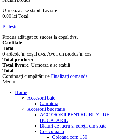
Urmeaza a se stabili
Livrare
0,00 lei
Total
Plăteşte
Produs adăugat cu succes la coşul dvs.
Cantitate
Total
0
articole în coșul dvs.
Aveţi un produs în coş.
Total produse:
Total livrare
Urmeaza a se stabili
Total
Continuaţi cumpărăturie
Finalizați comanda
Meniu
Home
Accesorii baie
Garnitura
Accesorii bucatarie
ACCESORII PENTRU BLAT DE
BUCATARIE
Blaturi de lucru şi pereții din spate
Cos coloana
Coloana corp 150