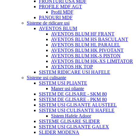
FRONTURI USA MDF
PROFILE MDF AGT
Profil MDF
PANOURI MDF
Sisteme de ridicare usi
AVENTOS BLUM
AVENTOS BLUM HF FRANT
AVENTOS BLUM HS BASCULANT
AVENTOS BLUM HL PARALEL
AVENTOS BLUM HK PIVOTANT
AVENTOS BLUM HK-S PISTON
AVENTOS BLUM HK-XS LIMITATOR
AVENTOS HK TOP
SISTEM RIDICARE USI HAFELE
Sisteme usi culisante
SISTEM USI PLIANTE
Maner usi pliante
SISTEM DE GLISARE - SKM 80
SISTEM DE GLISARE - PKM 80
SISTEM USI GLISANTE ALUSTEEL
SISTEM USI CULISANTE HAFELE
Sistem Hafele Adoor
SISTEME GLISARE SLIDER
SISTEM USI GLISANTE GALEX
SLIDER MODENA