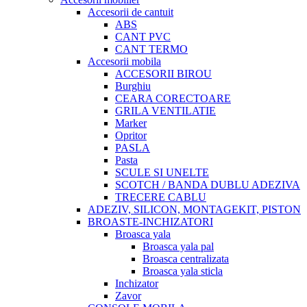
Accesorii de cantuit
ABS
CANT PVC
CANT TERMO
Accesorii mobila
ACCESORII BIROU
Burghiu
CEARA CORECTOARE
GRILA VENTILATIE
Marker
Opritor
PASLA
Pasta
SCULE SI UNELTE
SCOTCH / BANDA DUBLU ADEZIVA
TRECERE CABLU
ADEZIV, SILICON, MONTAGEKIT, PISTON
BROASTE-INCHIZATORI
Broasca yala
Broasca yala pal
Broasca centralizata
Broasca yala sticla
Inchizator
Zavor