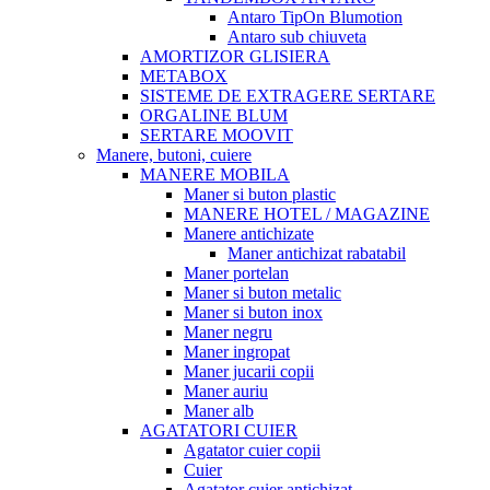
Antaro TipOn Blumotion
Antaro sub chiuveta
AMORTIZOR GLISIERA
METABOX
SISTEME DE EXTRAGERE SERTARE
ORGALINE BLUM
SERTARE MOOVIT
Manere, butoni, cuiere
MANERE MOBILA
Maner si buton plastic
MANERE HOTEL / MAGAZINE
Manere antichizate
Maner antichizat rabatabil
Maner portelan
Maner si buton metalic
Maner si buton inox
Maner negru
Maner ingropat
Maner jucarii copii
Maner auriu
Maner alb
AGATATORI CUIER
Agatator cuier copii
Cuier
Agatator cuier antichizat