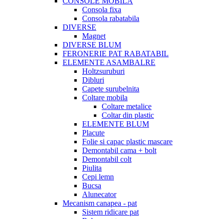
CONSOLE MOBILA
Consola fixa
Consola rabatabila
DIVERSE
Magnet
DIVERSE BLUM
FERONERIE PAT RABATABIL
ELEMENTE ASAMBALRE
Holtzsuruburi
Dibluri
Capete surubelnita
Coltare mobila
Coltare metalice
Coltar din plastic
ELEMENTE BLUM
Placute
Folie si capac plastic mascare
Demontabil cama + bolt
Demontabil colt
Piulita
Cepi lemn
Bucsa
Alunecator
Mecanism canapea - pat
Sistem ridicare pat