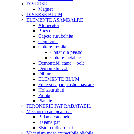
DIVERSE
Magnet
DIVERSE BLUM
ELEMENTE ASAMBALRE
Alunecator
Bucsa
Capete surubelnita
Cepi lemn
Coltare mobila
Coltar din plastic
Coltare metalice
Demontabil cama + bolt
Demontabil colt
Dibluri
ELEMENTE BLUM
Folie si capac plastic mascare
Holtzsuruburi
Piulita
Placute
FERONERIE PAT RABATABIL
Mecanism canapea - pat
Balama canapele
Balama pat
Sistem ridicare pat
Mecanism masa extractibila pliabila