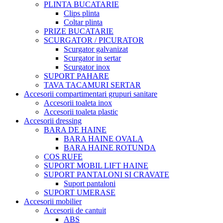
PLINTA BUCATARIE
Clips plinta
Coltar plinta
PRIZE BUCATARIE
SCURGATOR / PICURATOR
Scurgator galvanizat
Scurgator in sertar
Scurgator inox
SUPORT PAHARE
TAVA TACAMURI SERTAR
Accesorii compartimentari grupuri sanitare
Accesorii toaleta inox
Accesorii toaleta plastic
Accesorii dressing
BARA DE HAINE
BARA HAINE OVALA
BARA HAINE ROTUNDA
COS RUFE
SUPORT MOBIL LIFT HAINE
SUPORT PANTALONI SI CRAVATE
Suport pantaloni
SUPORT UMERASE
Accesorii mobilier
Accesorii de cantuit
ABS