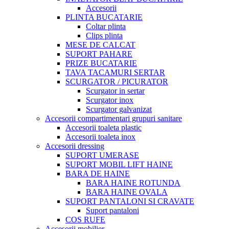
Accesorii
PLINTA BUCATARIE
Coltar plinta
Clips plinta
MESE DE CALCAT
SUPORT PAHARE
PRIZE BUCATARIE
TAVA TACAMURI SERTAR
SCURGATOR / PICURATOR
Scurgator in sertar
Scurgator inox
Scurgator galvanizat
Accesorii compartimentari grupuri sanitare
Accesorii toaleta plastic
Accesorii toaleta inox
Accesorii dressing
SUPORT UMERASE
SUPORT MOBIL LIFT HAINE
BARA DE HAINE
BARA HAINE ROTUNDA
BARA HAINE OVALA
SUPORT PANTALONI SI CRAVATE
Suport pantaloni
COS RUFE
Accesorii mobilier