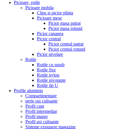
Picioare, rotile
Picioare mobila
Clips si picior plinta
Picioare mese
Picior masa patrat
Picior masa rotund
Picior canapea
Picior central
Picior central patrat
Picior central rotund
Picior nivelare
Rotile
Rotile cu surub
Rotile fixe
Rotile nylon
Rotile pivotante
Rotile tip U
Profile aluminiu
Compartimentare
perie usi culisante
Profil cant
Profil intermediar
Profil maner
Profil usi culisante
Sisteme expunere magazine