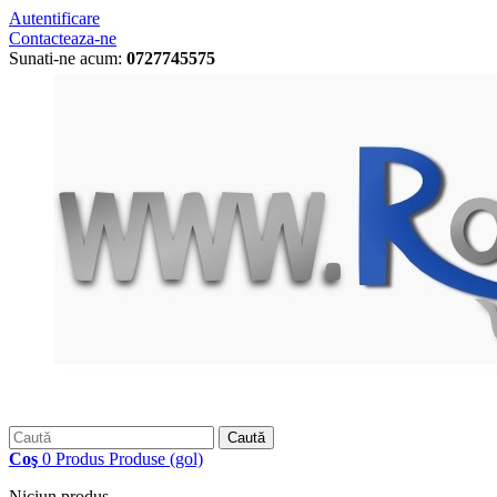
Autentificare
Contacteaza-ne
Sunati-ne acum:
0727745575
Caută
Coş
0
Produs
Produse
(gol)
Niciun produs