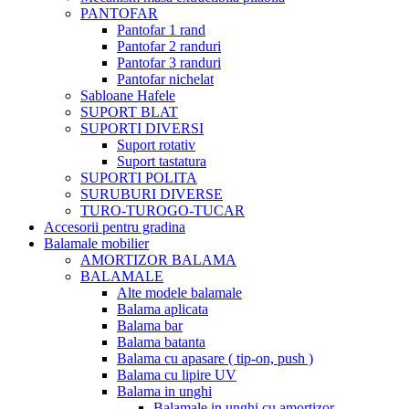
PANTOFAR
Pantofar 1 rand
Pantofar 2 randuri
Pantofar 3 randuri
Pantofar nichelat
Sabloane Hafele
SUPORT BLAT
SUPORTI DIVERSI
Suport rotativ
Suport tastatura
SUPORTI POLITA
SURUBURI DIVERSE
TURO-TUROGO-TUCAR
Accesorii pentru gradina
Balamale mobilier
AMORTIZOR BALAMA
BALAMALE
Alte modele balamale
Balama aplicata
Balama bar
Balama batanta
Balama cu apasare ( tip-on, push )
Balama cu lipire UV
Balama in unghi
Balamale in unghi cu amortizor