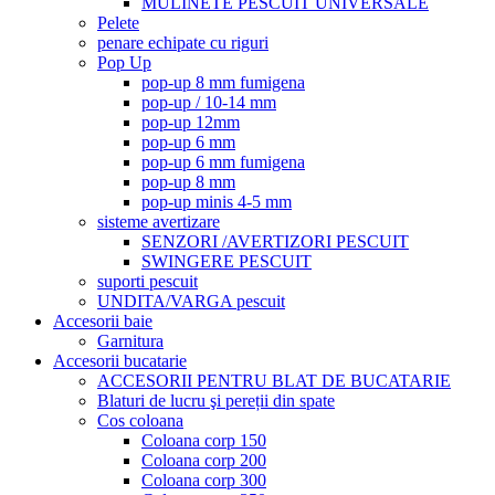
MULINETE PESCUIT UNIVERSALE
Pelete
penare echipate cu riguri
Pop Up
pop-up 8 mm fumigena
pop-up / 10-14 mm
pop-up 12mm
pop-up 6 mm
pop-up 6 mm fumigena
pop-up 8 mm
pop-up minis 4-5 mm
sisteme avertizare
SENZORI /AVERTIZORI PESCUIT
SWINGERE PESCUIT
suporti pescuit
UNDITA/VARGA pescuit
Accesorii baie
Garnitura
Accesorii bucatarie
ACCESORII PENTRU BLAT DE BUCATARIE
Blaturi de lucru şi pereții din spate
Cos coloana
Coloana corp 150
Coloana corp 200
Coloana corp 300