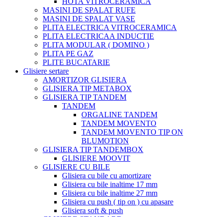
HOTA VITROCERAMICA
MASINI DE SPALAT RUFE
MASINI DE SPALAT VASE
PLITA ELECTRICA VITROCERAMICA
PLITA ELECTRICAA INDUCTIE
PLITA MODULAR ( DOMINO )
PLITA PE GAZ
PLITE BUCATARIE
Glisiere sertare
AMORTIZOR GLISIERA
GLISIERA TIP METABOX
GLISIERA TIP TANDEM
TANDEM
ORGALINE TANDEM
TANDEM MOVENTO
TANDEM MOVENTO TIP ON
BLUMOTION
GLISIERA TIP TANDEMBOX
GLISIERE MOOVIT
GLISIERE CU BILE
Glisiera cu bile cu amortizare
Glisiera cu bile inaltime 17 mm
Glisiera cu bile inaltime 27 mm
Glisiera cu push ( tip on ) cu apasare
Glisiera soft & push