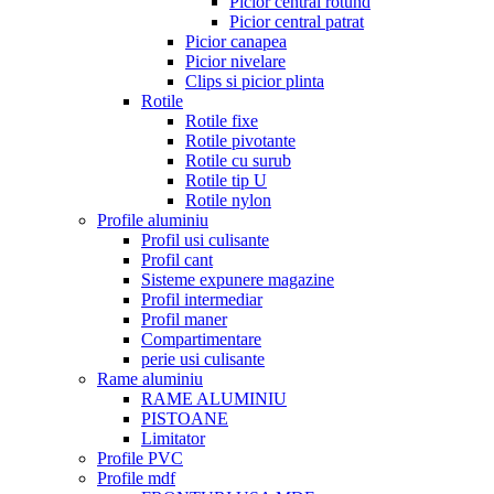
Picior central rotund
Picior central patrat
Picior canapea
Picior nivelare
Clips si picior plinta
Rotile
Rotile fixe
Rotile pivotante
Rotile cu surub
Rotile tip U
Rotile nylon
Profile aluminiu
Profil usi culisante
Profil cant
Sisteme expunere magazine
Profil intermediar
Profil maner
Compartimentare
perie usi culisante
Rame aluminiu
RAME ALUMINIU
PISTOANE
Limitator
Profile PVC
Profile mdf