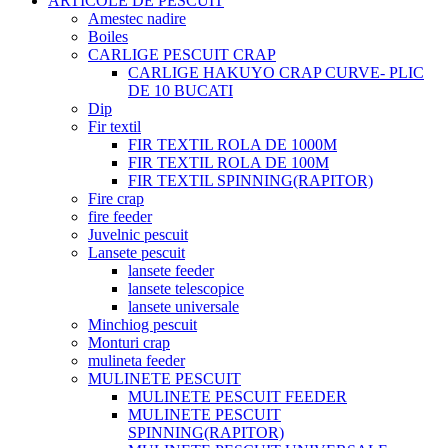
ARTICOLE DE PESCUIT
Amestec nadire
Boiles
CARLIGE PESCUIT CRAP
CARLIGE HAKUYO CRAP CURVE- PLIC
DE 10 BUCATI
Dip
Fir textil
FIR TEXTIL ROLA DE 1000M
FIR TEXTIL ROLA DE 100M
FIR TEXTIL SPINNING(RAPITOR)
Fire crap
fire feeder
Juvelnic pescuit
Lansete pescuit
lansete feeder
lansete telescopice
lansete universale
Minchiog pescuit
Monturi crap
mulineta feeder
MULINETE PESCUIT
MULINETE PESCUIT FEEDER
MULINETE PESCUIT
SPINNING(RAPITOR)