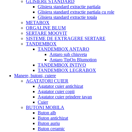
GLISIERE STANDARD
Glisiera standard extractie partiala
Glisiera standard extractie partiala cu role
Glisiera standard extractie totala
METABOX
ORGALINE BLUM
SERTARE MOOVIT
SISTEME DE EXTRAGERE SERTARE
TANDEMBOX
TANDEMBOX ANTARO
Antaro sub chiuveta
Antaro TipOn Blumotion
TANDEMBOX INTIVO
TANDEMBOX LEGRABOX
Manere, butoni, cuiere
AGATATORI CUIER
Agatator cuier antichizat
Agatator cuier copii
Agatator cuier prindere tavan
Cuier
BUTONI MOBILA
Buton alb
Buton antichizat
Buton auriu
Buton ceramic