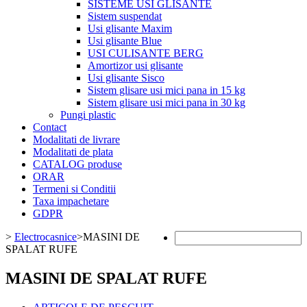
SISTEME USI GLISANTE
Sistem suspendat
Usi glisante Maxim
Usi glisante Blue
USI CULISANTE BERG
Amortizor usi glisante
Usi glisante Sisco
Sistem glisare usi mici pana in 15 kg
Sistem glisare usi mici pana in 30 kg
Pungi plastic
Contact
Modalitati de livrare
Modalitati de plata
CATALOG produse
ORAR
Termeni si Conditii
Taxa impachetare
GDPR
>
Electrocasnice
>
MASINI DE
SPALAT RUFE
MASINI DE SPALAT RUFE