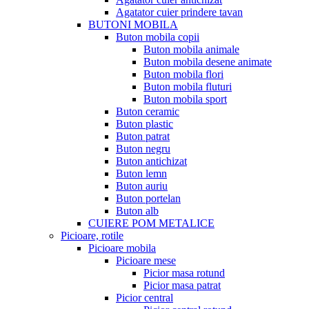
Agatator cuier prindere tavan
BUTONI MOBILA
Buton mobila copii
Buton mobila animale
Buton mobila desene animate
Buton mobila flori
Buton mobila fluturi
Buton mobila sport
Buton ceramic
Buton plastic
Buton patrat
Buton negru
Buton antichizat
Buton lemn
Buton auriu
Buton portelan
Buton alb
CUIERE POM METALICE
Picioare, rotile
Picioare mobila
Picioare mese
Picior masa rotund
Picior masa patrat
Picior central