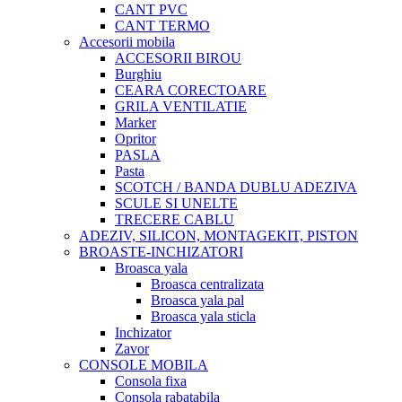
CANT PVC
CANT TERMO
Accesorii mobila
ACCESORII BIROU
Burghiu
CEARA CORECTOARE
GRILA VENTILATIE
Marker
Opritor
PASLA
Pasta
SCOTCH / BANDA DUBLU ADEZIVA
SCULE SI UNELTE
TRECERE CABLU
ADEZIV, SILICON, MONTAGEKIT, PISTON
BROASTE-INCHIZATORI
Broasca yala
Broasca centralizata
Broasca yala pal
Broasca yala sticla
Inchizator
Zavor
CONSOLE MOBILA
Consola fixa
Consola rabatabila