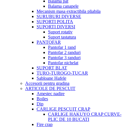
Balama pat
Balama canapele
Mecanism masa extractibila pliabila
SURUBURI DIVERSE
SUPORTI POLITA
SUPORTI DIVERSI
Suport rotativ
Suport tastatura
PANTOFAR
Pantofar 1 rand
Pantofar 2 randuri
Pantofar 3 randuri
Pantofar nichelat
SUPORT BLAT
TURO-TUROGO-TUCAR
Sabloane Hafele
Accesorii pentru gradina
ARTICOLE DE PESCUIT
Amestec nadire
Boiles
Dip
CARLIGE PESCUIT CRAP
CARLIGE HAKUYO CRAP CURVE-
PLIC DE 10 BUCATI
Fire crap