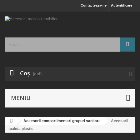
Contacteaza-ne
Autentificare
Coş
(gol)
MENIU
Accesorii compartimentari grupuri sanitare
Accesorii
toaleta plastic