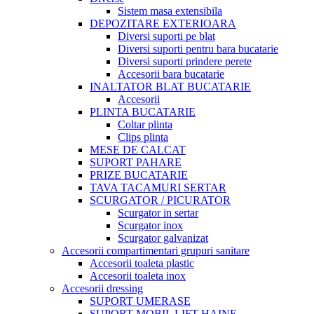
Sistem masa extensibila
DEPOZITARE EXTERIOARA
Diversi suporti pe blat
Diversi suporti pentru bara bucatarie
Diversi suporti prindere perete
Accesorii bara bucatarie
INALTATOR BLAT BUCATARIE
Accesorii
PLINTA BUCATARIE
Coltar plinta
Clips plinta
MESE DE CALCAT
SUPORT PAHARE
PRIZE BUCATARIE
TAVA TACAMURI SERTAR
SCURGATOR / PICURATOR
Scurgator in sertar
Scurgator inox
Scurgator galvanizat
Accesorii compartimentari grupuri sanitare
Accesorii toaleta plastic
Accesorii toaleta inox
Accesorii dressing
SUPORT UMERASE
SUPORT MOBIL LIFT HAINE