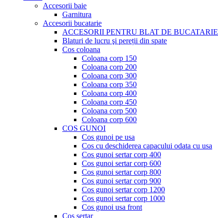
Accesorii baie
Garnitura
Accesorii bucatarie
ACCESORII PENTRU BLAT DE BUCATARIE
Blaturi de lucru şi pereții din spate
Cos coloana
Coloana corp 150
Coloana corp 200
Coloana corp 300
Coloana corp 350
Coloana corp 400
Coloana corp 450
Coloana corp 500
Coloana corp 600
COS GUNOI
Cos gunoi pe usa
Cos cu deschiderea capacului odata cu usa
Cos gunoi sertar corp 400
Cos gunoi sertar corp 600
Cos gunoi sertar corp 800
Cos gunoi sertar corp 900
Cos gunoi sertar corp 1200
Cos gunoi sertar corp 1000
Cos gunoi usa front
Cos sertar