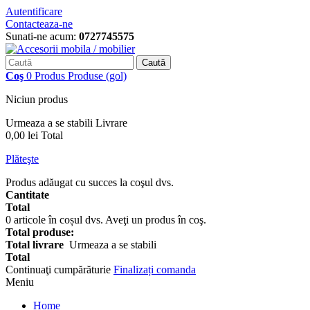
Autentificare
Contacteaza-ne
Sunati-ne acum:
0727745575
Caută
Coş
0
Produs
Produse
(gol)
Niciun produs
Urmeaza a se stabili
Livrare
0,00 lei
Total
Plăteşte
Produs adăugat cu succes la coşul dvs.
Cantitate
Total
0
articole în coșul dvs.
Aveţi un produs în coş.
Total produse:
Total livrare
Urmeaza a se stabili
Total
Continuaţi cumpărăturie
Finalizați comanda
Meniu
Home