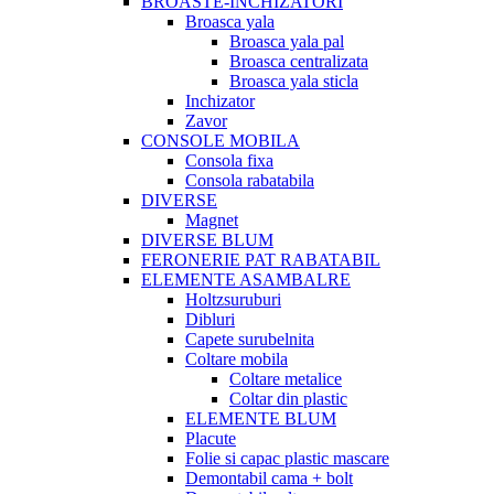
BROASTE-INCHIZATORI
Broasca yala
Broasca yala pal
Broasca centralizata
Broasca yala sticla
Inchizator
Zavor
CONSOLE MOBILA
Consola fixa
Consola rabatabila
DIVERSE
Magnet
DIVERSE BLUM
FERONERIE PAT RABATABIL
ELEMENTE ASAMBALRE
Holtzsuruburi
Dibluri
Capete surubelnita
Coltare mobila
Coltare metalice
Coltar din plastic
ELEMENTE BLUM
Placute
Folie si capac plastic mascare
Demontabil cama + bolt