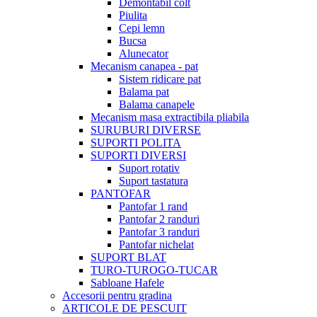
Demontabil colt
Piulita
Cepi lemn
Bucsa
Alunecator
Mecanism canapea - pat
Sistem ridicare pat
Balama pat
Balama canapele
Mecanism masa extractibila pliabila
SURUBURI DIVERSE
SUPORTI POLITA
SUPORTI DIVERSI
Suport rotativ
Suport tastatura
PANTOFAR
Pantofar 1 rand
Pantofar 2 randuri
Pantofar 3 randuri
Pantofar nichelat
SUPORT BLAT
TURO-TUROGO-TUCAR
Sabloane Hafele
Accesorii pentru gradina
ARTICOLE DE PESCUIT