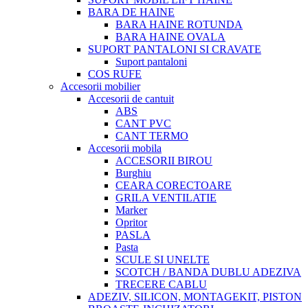
BARA DE HAINE
BARA HAINE ROTUNDA
BARA HAINE OVALA
SUPORT PANTALONI SI CRAVATE
Suport pantaloni
COS RUFE
Accesorii mobilier
Accesorii de cantuit
ABS
CANT PVC
CANT TERMO
Accesorii mobila
ACCESORII BIROU
Burghiu
CEARA CORECTOARE
GRILA VENTILATIE
Marker
Opritor
PASLA
Pasta
SCULE SI UNELTE
SCOTCH / BANDA DUBLU ADEZIVA
TRECERE CABLU
ADEZIV, SILICON, MONTAGEKIT, PISTON