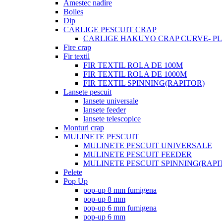
Amestec nadire
Boiles
Dip
CARLIGE PESCUIT CRAP
CARLIGE HAKUYO CRAP CURVE- PLI
Fire crap
Fir textil
FIR TEXTIL ROLA DE 100M
FIR TEXTIL ROLA DE 1000M
FIR TEXTIL SPINNING(RAPITOR)
Lansete pescuit
lansete universale
lansete feeder
lansete telescopice
Monturi crap
MULINETE PESCUIT
MULINETE PESCUIT UNIVERSALE
MULINETE PESCUIT FEEDER
MULINETE PESCUIT SPINNING(RAPI
Pelete
Pop Up
pop-up 8 mm fumigena
pop-up 8 mm
pop-up 6 mm fumigena
pop-up 6 mm