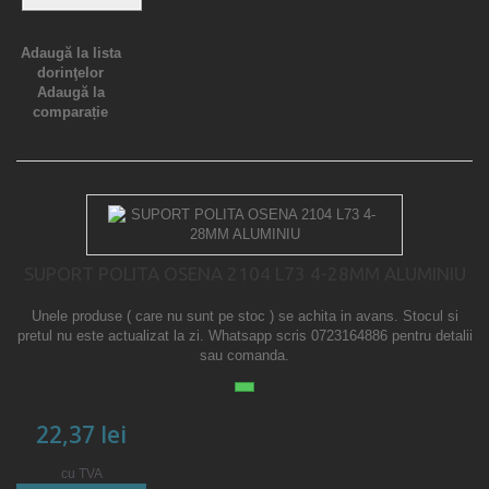
Adaugă la lista
dorinţelor
Adaugă la
comparație
SUPORT POLITA OSENA 2104 L73 4-28MM ALUMINIU
Unele produse ( care nu sunt pe stoc ) se achita in avans. Stocul si
pretul nu este actualizat la zi. Whatsapp scris 0723164886 pentru detalii
sau comanda.
22,37 lei
cu TVA