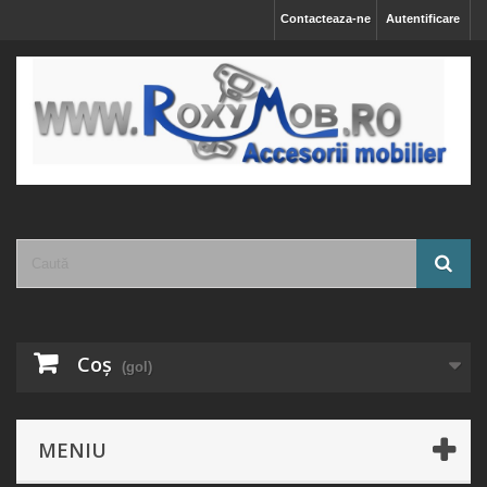
Contacteaza-ne
Autentificare
Coş
(gol)
MENIU