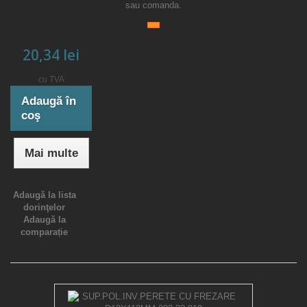
sau comanda.
20,34 lei
cu TVA
Adaugă în
coş
Mai multe
Adaugă la lista
dorinţelor
Adaugă la
comparație