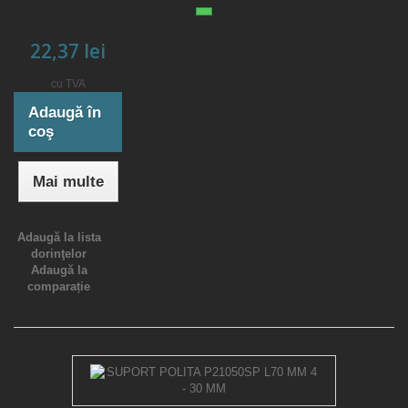
22,37 lei
cu TVA
Adaugă în
coş
Mai multe
Adaugă la lista
dorinţelor
Adaugă la
comparație