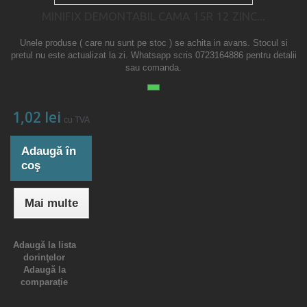
MINIFIX DEMONTABIL CAMA 15R 12 ZINC...
Unele produse ( care nu sunt pe stoc ) se achita in avans. Stocul si
pretul nu este actualizat la zi. Whatsapp scris 0723164886 pentru detalii
sau comanda.
1,02 lei
cu TVA
Adaugă în
coş
Mai multe
Adaugă la lista
dorinţelor
Adaugă la
comparație