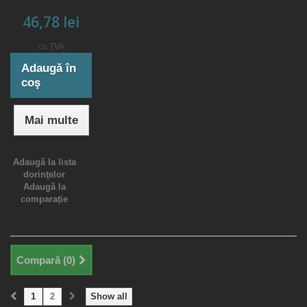
46,78 lei
cu TVA
Adaugă în
coş
Mai multe
Adaugă la lista
dorinţelor
Adaugă la
comparație
Compară (
0
)
1
2
Show all