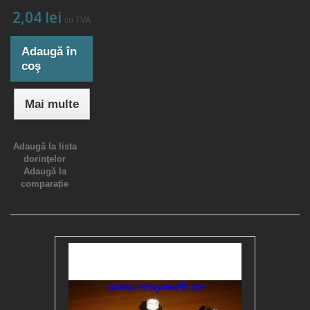
2,04 lei
cu TVA
Adaugă în
coş
Mai multe
Adaugă la lista
dorinţelor
Adaugă la
comparație