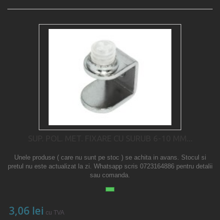
SUP. POL. MET. FIXARE CU SURUB 6-10 MM...
Unele produse ( care nu sunt pe stoc ) se achita in avans. Stocul si
pretul nu este actualizat la zi. Whatsapp scris 0723164886 pentru detalii
sau comanda.
3,06 lei
cu TVA