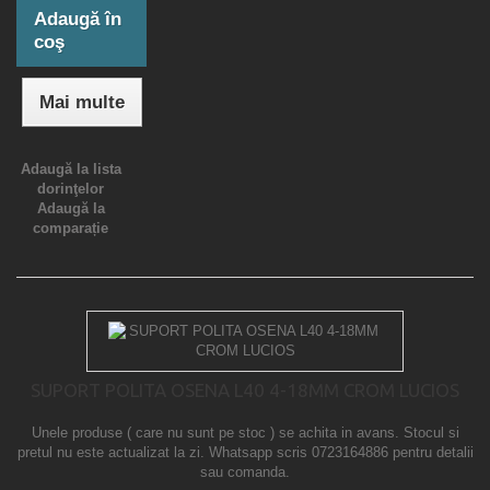
Adaugă în
coş
Mai multe
Adaugă la lista
dorinţelor
Adaugă la
comparație
SUPORT POLITA OSENA L40 4-18MM CROM LUCIOS
Unele produse ( care nu sunt pe stoc ) se achita in avans. Stocul si
pretul nu este actualizat la zi. Whatsapp scris 0723164886 pentru detalii
sau comanda.