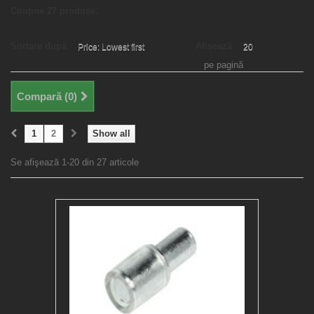
Conține 27 produse.
Sortare după
Afișează
Price: Lowest first
20
pe pagină
Compară (
0
)
1
2
Show all
Se afişează 1-20 din 27 articole