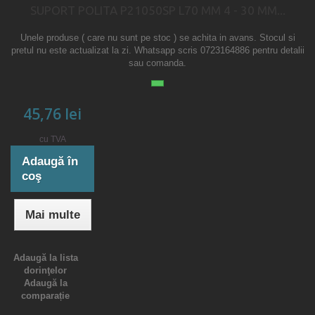
SUPORT POLITA P21050SP L70 MM 4 - 30 MM...
Unele produse ( care nu sunt pe stoc ) se achita in avans. Stocul si
pretul nu este actualizat la zi. Whatsapp scris 0723164886 pentru detalii
sau comanda.
45,76 lei
cu TVA
Adaugă în
coş
Mai multe
Adaugă la lista
dorinţelor
Adaugă la
comparație