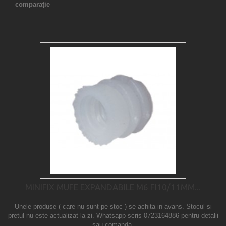
comparație
MINIFIX MUFE EXPANDABILE M6 FI10/11MM...
Unele produse ( care nu sunt pe stoc ) se achita in avans. Stocul si
pretul nu este actualizat la zi. Whatsapp scris 0723164886 pentru detalii
sau comanda.