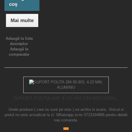
coş
Mai multe
Adaugă la lista
dorinţelor
Adaugă la
comparație
SUPORT POLITA HAF 4-23 MM 69X48X25MM...
Unele produse ( care nu sunt pe stoc ) se achita in avans. Stocul si
pretul nu este actualizat la zi. Whatsapp scris 0723164886 pentru detalii
sau comanda.