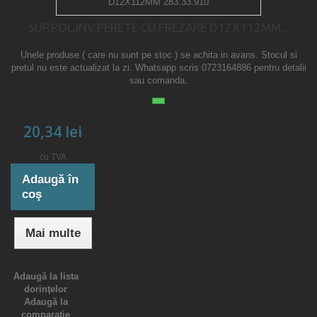
SUP.POL.INV.PERETE CU FREZARE D12X112MM...
Unele produse ( care nu sunt pe stoc ) se achita in avans. Stocul si
pretul nu este actualizat la zi. Whatsapp scris 0723164886 pentru detalii
sau comanda.
20,34 lei
cu TVA
Adaugă în
coş
Mai multe
Adaugă la lista
dorinţelor
Adaugă la
comparație