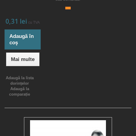
0,31 lei
cu TVA
Adaugă în
coş
Mai multe
Adaugă la lista
dorinţelor
Adaugă la
comparație