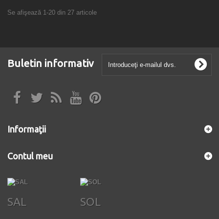
Se afişează 1-20 din 27 articole
Buletin informativ
Informaţii
Contul meu
SAL
SOL