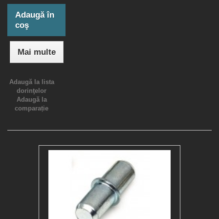
Adaugă în
coş
Mai multe
Adaugă la lista
dorinţelor
Adaugă la
comparație