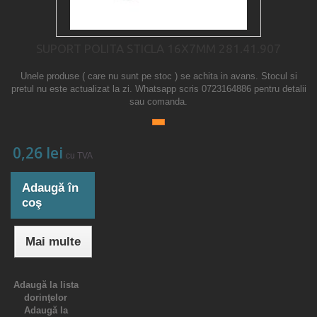
SUPORT POLITA STICLA 16X7MM 281.41.907
Unele produse ( care nu sunt pe stoc ) se achita in avans. Stocul si
pretul nu este actualizat la zi. Whatsapp scris 0723164886 pentru detalii
sau comanda.
0,26 lei
cu TVA
Adaugă în
coş
Mai multe
Adaugă la lista
dorinţelor
Adaugă la