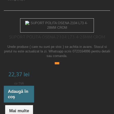
SUPORT POLITA OSENA 2104 L73 4-28MM CROM
Unele produse ( care nu sunt pe stoc ) se achita in avans. Stocul si
pretul nu este actualizat la zi. Whatsapp scris 0723164886 pentru detalii
sau comanda.
22,37 lei
cu TVA
Adaugă în
coş
Mai multe