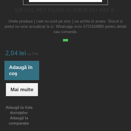
SUP. POL. MET. FIXARE CU SURUB 201 MAX 8...
Unele produse ( care nu sunt pe stoc ) se achita in avans. Stocul si
pretul nu este actualizat la zi. Whatsapp scris 0723164886 pentru detalii
sau comanda.
2,04 lei
cu TVA
Adaugă în
coş
Mai multe
Adaugă la lista
dorinţelor
Adaugă la
comparație