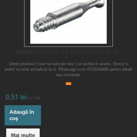
MINIFIX BOLT S300 TIP 34/D5/11 262.28.462
Unele produse ( care nu sunt pe stoc ) se achita in avans. Stocul si
pretul nu este actualizat la zi. Whatsapp scris 0723164886 pentru detalii
sau comanda.
0,51 lei
cu TVA
Adaugă în
coş
Mai multe