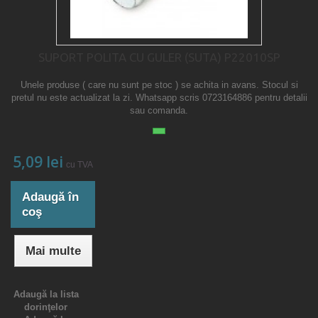
SUPORT POLITA CU GULER (SUTA) P22010SP
Unele produse ( care nu sunt pe stoc ) se achita in avans. Stocul si
pretul nu este actualizat la zi. Whatsapp scris 0723164886 pentru detalii
sau comanda.
5,09 lei
cu TVA
Adaugă în
coş
Mai multe
Adaugă la lista
dorinţelor