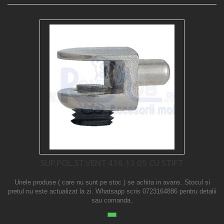
SUP.POL.ST.VENT.436.13.05 CU STIFT
Unele produse ( care nu sunt pe stoc ) se achita in avans. Stocul si
pretul nu este actualizat la zi. Whatsapp scris 0723164886 pentru detalii
sau comanda.