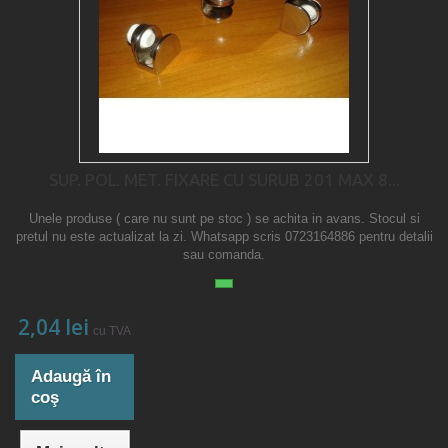
SUP. POL. MET. FIXARE CU SURUB 201 MAX 8...
Unele produse ( care nu sunt pe stoc ) se achita in avans. Stocul si
pretul nu este actualizat la zi. Whatsapp scris 0723164886 pentru detalii
sau comanda.
2,04 lei
cu TVA
Adaugă în
coş