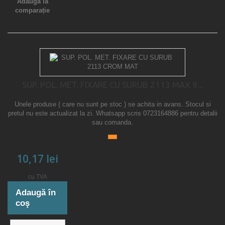
Adaugă la
comparație
SUP. POL. MET. FIXARE CU SURUB 2113 MAX 9...
Unele produse ( care nu sunt pe stoc ) se achita in avans. Stocul si
pretul nu este actualizat la zi. Whatsapp scris 0723164886 pentru detalii
sau comanda.
10,17 lei
cu TVA
Adaugă în
coş