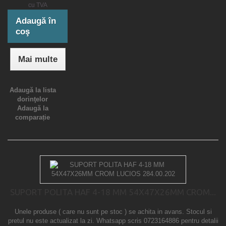
cu TVA
Adaugă în
coş
Mai multe
Adaugă la lista
dorinţelor
Adaugă la
comparație
SUPORT POLITA HAF 4-18 MM 54X47X26MM CROM...
Unele produse ( care nu sunt pe stoc ) se achita in avans. Stocul si
pretul nu este actualizat la zi. Whatsapp scris 0723164886 pentru detalii