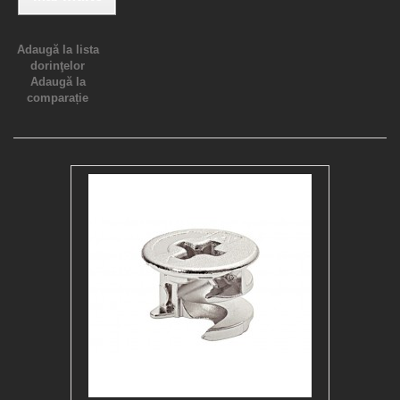
Adaugă la lista
dorinţelor
Adaugă la
comparație