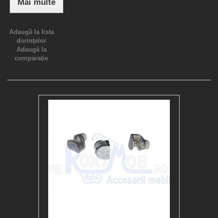
Mai multe
Adaugă la lista
dorinţelor
Adaugă la
comparație