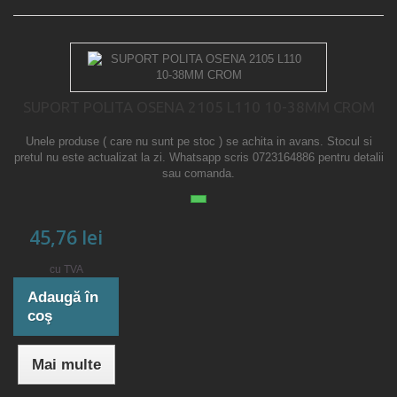
SUPORT POLITA OSENA 2105 L110 10-38MM CROM
Unele produse ( care nu sunt pe stoc ) se achita in avans. Stocul si
pretul nu este actualizat la zi. Whatsapp scris 0723164886 pentru detalii
sau comanda.
45,76 lei
cu TVA
Adaugă în
coş
Mai multe