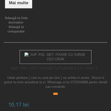
Mai multe
Adaugă la lista
dorinţelor
Adaugă la
comparație
SUP. POL. MET. FIXARE CU SURUB 2113 MAX 9...
Unele produse ( care nu sunt pe stoc ) se achita in avans. Stocul si
pretul nu este actualizat la zi. Whatsapp scris 0723164886 pentru detalii
sau comanda.
10,17 lei