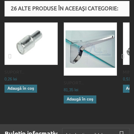
26 ALTE PRODUSE ÎN ACEEAȘI CATEGORIE:
SUPORT...
MINIFI
0,26 lei
0,51 le
SUPORT...
Adaugă în coş
Ada
81,35 lei
Adaugă în coş
Buletin informativ