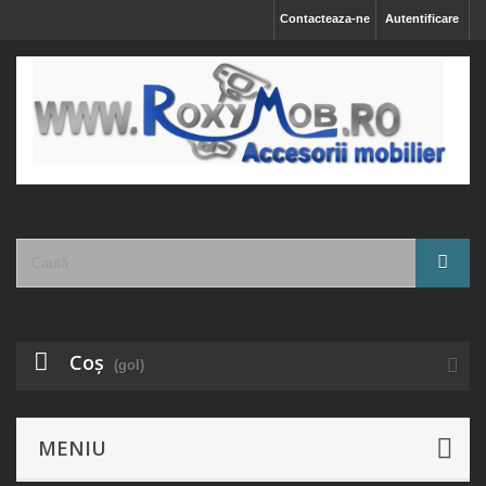
Contacteaza-ne
Autentificare
Coş
(gol)
MENIU