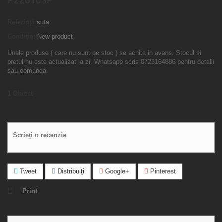
Referință
suta
Condiție:
New product
Unele produse ( care nu sunt pe stoc ) se achita in avans. Stocul si
pretul nu este actualizat la zi. Whatsapp scris 0723164886 pentru detalii
sau comanda.
1
Obiect
Scrieţi o recenzie
Tweet
Distribuiţi
Google+
Pinterest
Print