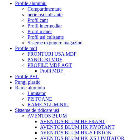
Profile aluminiu
Compartimentare
perie usi culisante
Profil cant
Profil intermediar
Profil maner
Profil usi culisante
Sisteme expunere magazine
Profile mdf
FRONTURI USA MDF
PANOURI MDF
PROFILE MDF AGT
Profil MDF
Profile PVC
Pungi plastic
Rame aluminiu
Limitator
PISTOANE
RAME ALUMINIU
Sisteme de ridicare usi
AVENTOS BLUM
AVENTOS BLUM HF FRANT
AVENTOS BLUM HK PIVOTANT
AVENTOS BLUM HK-S PISTON
AVENTOS BLUM HK-XS LIMITATOR