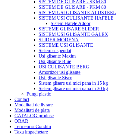
SISTEM DE GLISARE - SKM 80
SISTEM DE GLISARE - PKM 80
SISTEM USI GLISANTE ALUSTEEL
SISTEM USI CULISANTE HAFELE
Sistem Hafele Adoor
SISTEME GLISARE SLIDER
SISTEM USI GLISANTE GALEX
SLIDER MODENA
SISTEME USI GLISANTE
Sistem suspendat
Usi glisante Maxim
Usi glisante Blue
USI CULISANTE BERG
Amortizor usi glisante
Usi glisante Sisco
Sistem glisare usi mici pana in 15 kg
Sistem glisare usi mici pana in 30 kg
Pungi plastic
Contact
Modalitati de livrare
Modalitati de plata
CATALOG produse
ORAR
Termeni si Conditii
Taxa impachetare