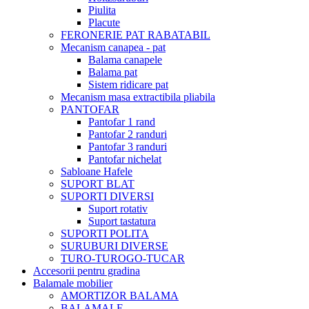
Piulita
Placute
FERONERIE PAT RABATABIL
Mecanism canapea - pat
Balama canapele
Balama pat
Sistem ridicare pat
Mecanism masa extractibila pliabila
PANTOFAR
Pantofar 1 rand
Pantofar 2 randuri
Pantofar 3 randuri
Pantofar nichelat
Sabloane Hafele
SUPORT BLAT
SUPORTI DIVERSI
Suport rotativ
Suport tastatura
SUPORTI POLITA
SURUBURI DIVERSE
TURO-TUROGO-TUCAR
Accesorii pentru gradina
Balamale mobilier
AMORTIZOR BALAMA
BALAMALE