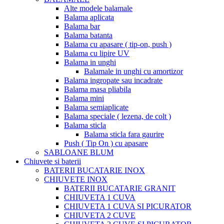
Alte modele balamale
Balama aplicata
Balama bar
Balama batanta
Balama cu apasare ( tip-on, push )
Balama cu lipire UV
Balama in unghi
Balamale in unghi cu amortizor
Balama ingropate sau incadrate
Balama masa pliabila
Balama mini
Balama semiaplicate
Balama speciale ( lezena, de colt )
Balama sticla
Balama sticla fara gaurire
Push ( Tip On ) cu apasare
SABLOANE BLUM
Chiuvete si baterii
BATERII BUCATARIE INOX
CHIUVETE INOX
BATERII BUCATARIE GRANIT
CHIUVETA 1 CUVA
CHIUVETA 1 CUVA SI PICURATOR
CHIUVETA 2 CUVE