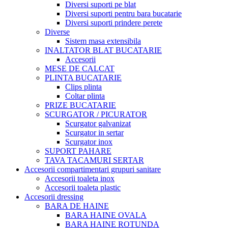
Diversi suporti pe blat
Diversi suporti pentru bara bucatarie
Diversi suporti prindere perete
Diverse
Sistem masa extensibila
INALTATOR BLAT BUCATARIE
Accesorii
MESE DE CALCAT
PLINTA BUCATARIE
Clips plinta
Coltar plinta
PRIZE BUCATARIE
SCURGATOR / PICURATOR
Scurgator galvanizat
Scurgator in sertar
Scurgator inox
SUPORT PAHARE
TAVA TACAMURI SERTAR
Accesorii compartimentari grupuri sanitare
Accesorii toaleta inox
Accesorii toaleta plastic
Accesorii dressing
BARA DE HAINE
BARA HAINE OVALA
BARA HAINE ROTUNDA