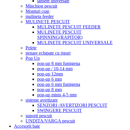
lansete universale
Minchiog pescuit
Monturi crap
mulineta feeder
MULINETE PESCUIT
MULINETE PESCUIT FEEDER
MULINETE PESCUIT
SPINNING(RAPITOR)
MULINETE PESCUIT UNIVERSALE
Pelete
penare echipate cu riguri
Pop Up
pop-up 8 mm fumigena
pop-up / 10-14 mm
pop-up 12mm
pop-up 6 mm
pop-up 6 mm fumigena
pop-up 8 mm
pop-up minis 4-5 mm
sisteme avertizare
SENZORI /AVERTIZORI PESCUIT
SWINGERE PESCUIT
suporti pescuit
UNDITA/VARGA pescuit
Accesorii baie