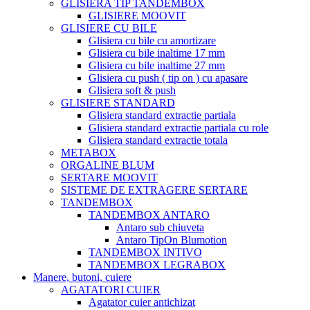
GLISIERA TIP TANDEMBOX
GLISIERE MOOVIT
GLISIERE CU BILE
Glisiera cu bile cu amortizare
Glisiera cu bile inaltime 17 mm
Glisiera cu bile inaltime 27 mm
Glisiera cu push ( tip on ) cu apasare
Glisiera soft & push
GLISIERE STANDARD
Glisiera standard extractie partiala
Glisiera standard extractie partiala cu role
Glisiera standard extractie totala
METABOX
ORGALINE BLUM
SERTARE MOOVIT
SISTEME DE EXTRAGERE SERTARE
TANDEMBOX
TANDEMBOX ANTARO
Antaro sub chiuveta
Antaro TipOn Blumotion
TANDEMBOX INTIVO
TANDEMBOX LEGRABOX
Manere, butoni, cuiere
AGATATORI CUIER
Agatator cuier antichizat