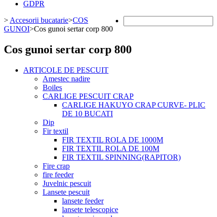
GDPR
>
Accesorii bucatarie
>
COS
GUNOI
>
Cos gunoi sertar corp 800
Cos gunoi sertar corp 800
ARTICOLE DE PESCUIT
Amestec nadire
Boiles
CARLIGE PESCUIT CRAP
CARLIGE HAKUYO CRAP CURVE- PLIC
DE 10 BUCATI
Dip
Fir textil
FIR TEXTIL ROLA DE 1000M
FIR TEXTIL ROLA DE 100M
FIR TEXTIL SPINNING(RAPITOR)
Fire crap
fire feeder
Juvelnic pescuit
Lansete pescuit
lansete feeder
lansete telescopice