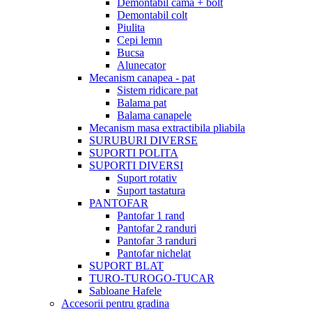
Demontabil cama + bolt
Demontabil colt
Piulita
Cepi lemn
Bucsa
Alunecator
Mecanism canapea - pat
Sistem ridicare pat
Balama pat
Balama canapele
Mecanism masa extractibila pliabila
SURUBURI DIVERSE
SUPORTI POLITA
SUPORTI DIVERSI
Suport rotativ
Suport tastatura
PANTOFAR
Pantofar 1 rand
Pantofar 2 randuri
Pantofar 3 randuri
Pantofar nichelat
SUPORT BLAT
TURO-TUROGO-TUCAR
Sabloane Hafele
Accesorii pentru gradina