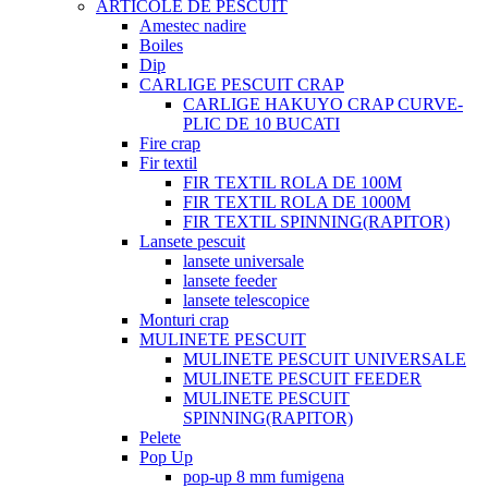
ARTICOLE DE PESCUIT
Amestec nadire
Boiles
Dip
CARLIGE PESCUIT CRAP
CARLIGE HAKUYO CRAP CURVE-
PLIC DE 10 BUCATI
Fire crap
Fir textil
FIR TEXTIL ROLA DE 100M
FIR TEXTIL ROLA DE 1000M
FIR TEXTIL SPINNING(RAPITOR)
Lansete pescuit
lansete universale
lansete feeder
lansete telescopice
Monturi crap
MULINETE PESCUIT
MULINETE PESCUIT UNIVERSALE
MULINETE PESCUIT FEEDER
MULINETE PESCUIT
SPINNING(RAPITOR)
Pelete
Pop Up
pop-up 8 mm fumigena