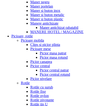
Maner negru
Maner portelan
Maner si buton inox
Maner si buton metalic
Maner si buton plastic
Manere antichizate
Maner antichizat rabatabil
MANERE HOTEL / MAGAZINE
Picioare, rotile
Picioare mobila
Clips si picior plinta
Picioare mese
Picior masa patrat
Picior masa rotund
Picior canapea
Picior central
Picior central patrat
Picior central rotund
Picior nivelare
Rotile
Rotile cu surub
Rotile fixe
Rotile nylon
Rotile pivotante
Rotile tip U