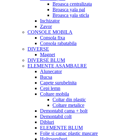
Broasca centralizata
Broasca yala pal
Broasca yala sticla
Inchizator
Zavor
CONSOLE MOBILA
Consola fixa
Consola rabatabila
DIVERSE
Magnet
DIVERSE BLUM
ELEMENTE ASAMBALRE
Alunecator
Bucsa
Capete surubelnita
Cepi lemn
Coltare mobila
Coltar din plastic
Coltare metalice
Demontabil cama + bolt
Demontabil colt
Dibluri
ELEMENTE BLUM
Folie si capac plastic mascare
Holtzsuruburi