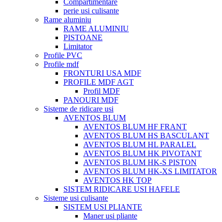
Compartimentare
perie usi culisante
Rame aluminiu
RAME ALUMINIU
PISTOANE
Limitator
Profile PVC
Profile mdf
FRONTURI USA MDF
PROFILE MDF AGT
Profil MDF
PANOURI MDF
Sisteme de ridicare usi
AVENTOS BLUM
AVENTOS BLUM HF FRANT
AVENTOS BLUM HS BASCULANT
AVENTOS BLUM HL PARALEL
AVENTOS BLUM HK PIVOTANT
AVENTOS BLUM HK-S PISTON
AVENTOS BLUM HK-XS LIMITATOR
AVENTOS HK TOP
SISTEM RIDICARE USI HAFELE
Sisteme usi culisante
SISTEM USI PLIANTE
Maner usi pliante