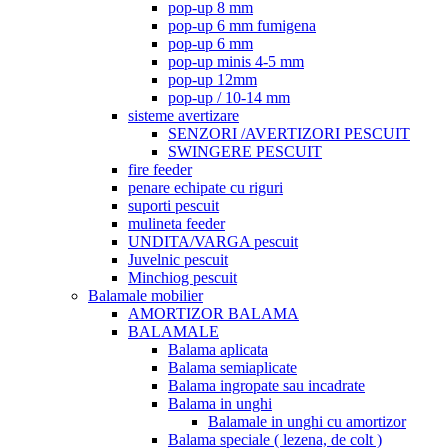
pop-up 8 mm
pop-up 6 mm fumigena
pop-up 6 mm
pop-up minis 4-5 mm
pop-up 12mm
pop-up / 10-14 mm
sisteme avertizare
SENZORI /AVERTIZORI PESCUIT
SWINGERE PESCUIT
fire feeder
penare echipate cu riguri
suporti pescuit
mulineta feeder
UNDITA/VARGA pescuit
Juvelnic pescuit
Minchiog pescuit
Balamale mobilier
AMORTIZOR BALAMA
BALAMALE
Balama aplicata
Balama semiaplicate
Balama ingropate sau incadrate
Balama in unghi
Balamale in unghi cu amortizor
Balama speciale ( lezena, de colt )