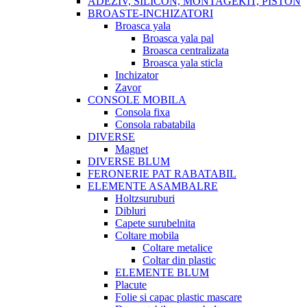
ADEZIV, SILICON, MONTAGEKIT, PISTON
BROASTE-INCHIZATORI
Broasca yala
Broasca yala pal
Broasca centralizata
Broasca yala sticla
Inchizator
Zavor
CONSOLE MOBILA
Consola fixa
Consola rabatabila
DIVERSE
Magnet
DIVERSE BLUM
FERONERIE PAT RABATABIL
ELEMENTE ASAMBALRE
Holtzsuruburi
Dibluri
Capete surubelnita
Coltare mobila
Coltare metalice
Coltar din plastic
ELEMENTE BLUM
Placute
Folie si capac plastic mascare