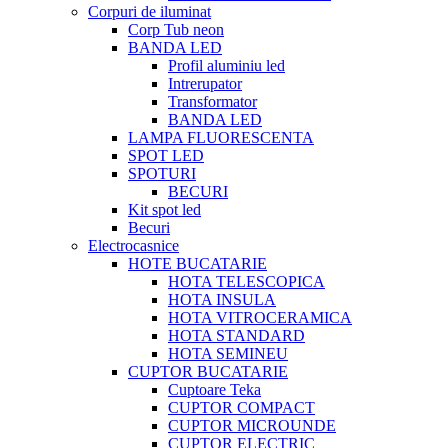
Corpuri de iluminat
Corp Tub neon
BANDA LED
Profil aluminiu led
Intrerupator
Transformator
BANDA LED
LAMPA FLUORESCENTA
SPOT LED
SPOTURI
BECURI
Kit spot led
Becuri
Electrocasnice
HOTE BUCATARIE
HOTA TELESCOPICA
HOTA INSULA
HOTA VITROCERAMICA
HOTA STANDARD
HOTA SEMINEU
CUPTOR BUCATARIE
Cuptoare Teka
CUPTOR COMPACT
CUPTOR MICROUNDE
CUPTOR ELECTRIC