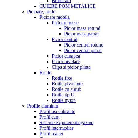
Buton alb
CUIERE POM METALICE
Picioare, rotile
Picioare mobila
Picioare mese
Picior masa rotund
Picior masa patrat
Picior central
Picior central rotund
Picior central patrat
Picior canapea
Picior nivelare
Clips si picior plinta
Rotile
Rotile fixe
Rotile pivotante
Rotile cu surub
Rotile tip U
Rotile nylon
Profile aluminiu
Profil usi culisante
Profil cant
Sisteme expunere magazine
Profil intermediar
Profil maner