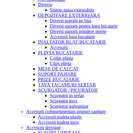
Diverse
Sistem masa extensibila
DEPOZITARE EXTERIOARA
Diversi suporti pe blat
Diversi suporti pentru bara bucatarie
Diversi suporti prindere perete
Accesorii bara bucatarie
INALTATOR BLAT BUCATARIE
Accesorii
PLINTA BUCATARIE
Coltar plinta
Clips plinta
MESE DE CALCAT
SUPORT PAHARE
PRIZE BUCATARIE
TAVA TACAMURI SERTAR
SCURGATOR / PICURATOR
Scurgator in sertar
Scurgator inox
Scurgator galvanizat
Accesorii compartimentari grupuri sanitare
Accesorii toaleta plastic
Accesorii toaleta inox
Accesorii dressing
SUPORT UMERASE