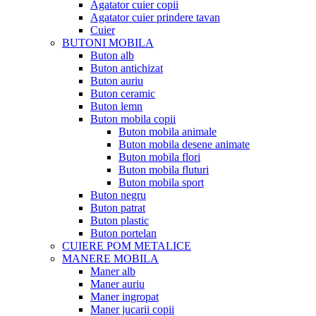
Agatator cuier copii
Agatator cuier prindere tavan
Cuier
BUTONI MOBILA
Buton alb
Buton antichizat
Buton auriu
Buton ceramic
Buton lemn
Buton mobila copii
Buton mobila animale
Buton mobila desene animate
Buton mobila flori
Buton mobila fluturi
Buton mobila sport
Buton negru
Buton patrat
Buton plastic
Buton portelan
CUIERE POM METALICE
MANERE MOBILA
Maner alb
Maner auriu
Maner ingropat
Maner jucarii copii