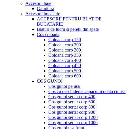
Accesorii baie
Garnitura
Accesorii bucatarie
ACCESORII PENTRU BLAT DE
BUCATARIE
Blaturi de lucru şi pereții din spate
Cos coloana
Coloana corp 150
Coloana corp 200
Coloana corp 300
Coloana corp 350
Coloana corp 400
Coloana corp 450
Coloana corp 500
Coloana corp 600
COS GUNOI
Cos gunoi pe usa
Cos cu deschiderea capacului odata cu usa
Cos gunoi sertar corp 400
Cos gunoi sertar corp 600
Cos gunoi sertar corp 800
Cos gunoi sertar corp 900
Cos gunoi sertar corp 1200
Cos gunoi sertar corp 1000
Cos gunoi usa front