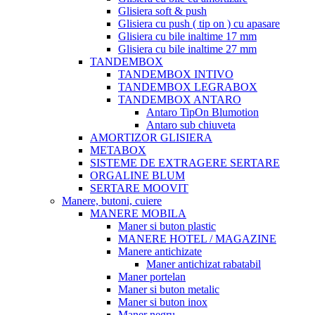
Glisiera soft & push
Glisiera cu push ( tip on ) cu apasare
Glisiera cu bile inaltime 17 mm
Glisiera cu bile inaltime 27 mm
TANDEMBOX
TANDEMBOX INTIVO
TANDEMBOX LEGRABOX
TANDEMBOX ANTARO
Antaro TipOn Blumotion
Antaro sub chiuveta
AMORTIZOR GLISIERA
METABOX
SISTEME DE EXTRAGERE SERTARE
ORGALINE BLUM
SERTARE MOOVIT
Manere, butoni, cuiere
MANERE MOBILA
Maner si buton plastic
MANERE HOTEL / MAGAZINE
Manere antichizate
Maner antichizat rabatabil
Maner portelan
Maner si buton metalic
Maner si buton inox
Maner negru