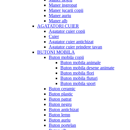
Maner ingropat
Maner jucarii copii
Maner auriu
Maner alb
AGATATORI CUIER
Agatator cuier copii
Cuier
Agatator cuier antichizat
Agatator cuier prindere tavan
BUTONI MOBILA
Buton mobila copii
Buton mobila animale
Buton mobila desene animate
Buton mobila flori
Buton mobila fluturi
Buton mobila sport
Buton ceramic
Buton plastic
Buton patrat
Buton negru
Buton antichizat
Buton lemn
Buton auriu
Buton portelan