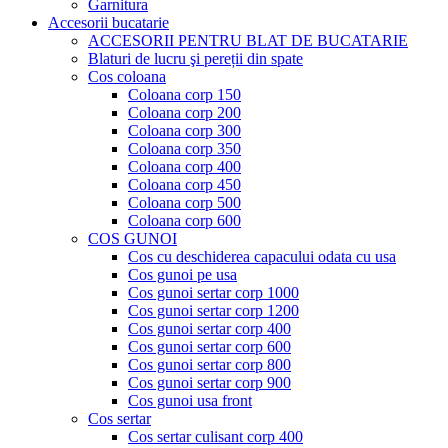
Garnitura
Accesorii bucatarie
ACCESORII PENTRU BLAT DE BUCATARIE
Blaturi de lucru şi pereții din spate
Cos coloana
Coloana corp 150
Coloana corp 200
Coloana corp 300
Coloana corp 350
Coloana corp 400
Coloana corp 450
Coloana corp 500
Coloana corp 600
COS GUNOI
Cos cu deschiderea capacului odata cu usa
Cos gunoi pe usa
Cos gunoi sertar corp 1000
Cos gunoi sertar corp 1200
Cos gunoi sertar corp 400
Cos gunoi sertar corp 600
Cos gunoi sertar corp 800
Cos gunoi sertar corp 900
Cos gunoi usa front
Cos sertar
Cos sertar culisant corp 400