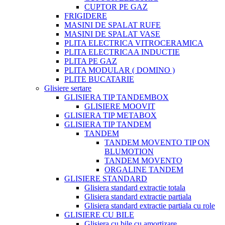
CUPTOR PE GAZ
FRIGIDERE
MASINI DE SPALAT RUFE
MASINI DE SPALAT VASE
PLITA ELECTRICA VITROCERAMICA
PLITA ELECTRICAA INDUCTIE
PLITA PE GAZ
PLITA MODULAR ( DOMINO )
PLITE BUCATARIE
Glisiere sertare
GLISIERA TIP TANDEMBOX
GLISIERE MOOVIT
GLISIERA TIP METABOX
GLISIERA TIP TANDEM
TANDEM
TANDEM MOVENTO TIP ON
BLUMOTION
TANDEM MOVENTO
ORGALINE TANDEM
GLISIERE STANDARD
Glisiera standard extractie totala
Glisiera standard extractie partiala
Glisiera standard extractie partiala cu role
GLISIERE CU BILE
Glisiera cu bile cu amortizare