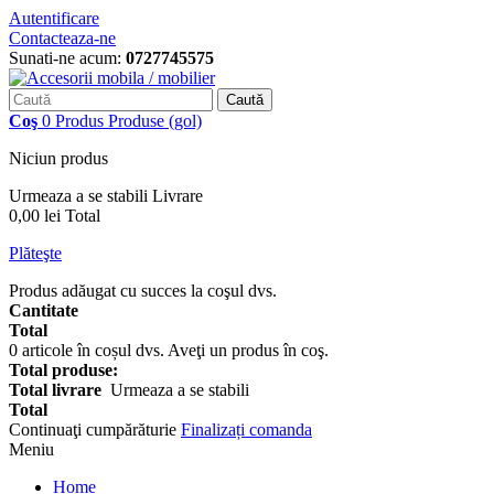
Autentificare
Contacteaza-ne
Sunati-ne acum:
0727745575
Caută
Coş
0
Produs
Produse
(gol)
Niciun produs
Urmeaza a se stabili
Livrare
0,00 lei
Total
Plăteşte
Produs adăugat cu succes la coşul dvs.
Cantitate
Total
0
articole în coșul dvs.
Aveţi un produs în coş.
Total produse:
Total livrare
Urmeaza a se stabili
Total
Continuaţi cumpărăturie
Finalizați comanda
Meniu
Home