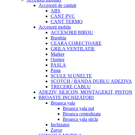
Accesorii de cantuit
ABS
CANT PVC
CANT TERMO
Accesorii mobila
ACCESORII BIROU
Burghiu
CEARA CORECTOARE
GRILA VENTILATIE
Marker
Opritor
PASLA
Pasta
SCULE SI UNELTE
SCOTCH / BANDA DUBLU ADEZIVA
TRECERE CABLU
ADEZIV, SILICON, MONTAGEKIT, PISTON
BROASTE-INCHIZATORI
Broasca yala
Broasca yala pal
Broasca centralizata
Broasca yala sticla
Inchizator
Zavor