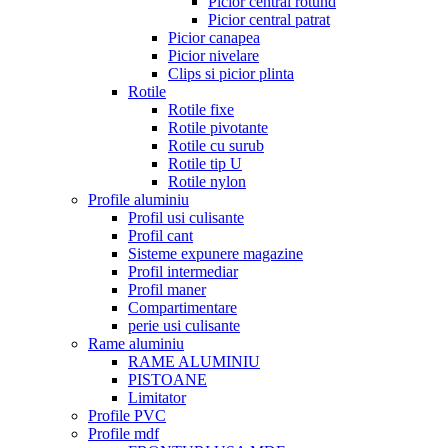
Picior central rotund
Picior central patrat
Picior canapea
Picior nivelare
Clips si picior plinta
Rotile
Rotile fixe
Rotile pivotante
Rotile cu surub
Rotile tip U
Rotile nylon
Profile aluminiu
Profil usi culisante
Profil cant
Sisteme expunere magazine
Profil intermediar
Profil maner
Compartimentare
perie usi culisante
Rame aluminiu
RAME ALUMINIU
PISTOANE
Limitator
Profile PVC
Profile mdf