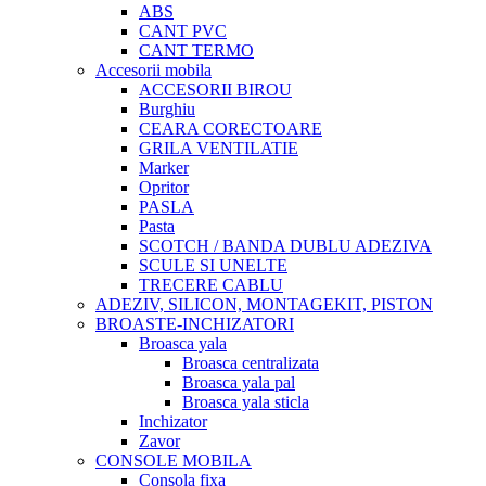
ABS
CANT PVC
CANT TERMO
Accesorii mobila
ACCESORII BIROU
Burghiu
CEARA CORECTOARE
GRILA VENTILATIE
Marker
Opritor
PASLA
Pasta
SCOTCH / BANDA DUBLU ADEZIVA
SCULE SI UNELTE
TRECERE CABLU
ADEZIV, SILICON, MONTAGEKIT, PISTON
BROASTE-INCHIZATORI
Broasca yala
Broasca centralizata
Broasca yala pal
Broasca yala sticla
Inchizator
Zavor
CONSOLE MOBILA
Consola fixa