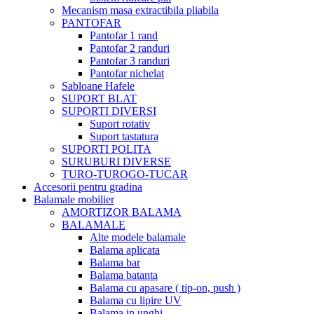
Mecanism masa extractibila pliabila
PANTOFAR
Pantofar 1 rand
Pantofar 2 randuri
Pantofar 3 randuri
Pantofar nichelat
Sabloane Hafele
SUPORT BLAT
SUPORTI DIVERSI
Suport rotativ
Suport tastatura
SUPORTI POLITA
SURUBURI DIVERSE
TURO-TUROGO-TUCAR
Accesorii pentru gradina
Balamale mobilier
AMORTIZOR BALAMA
BALAMALE
Alte modele balamale
Balama aplicata
Balama bar
Balama batanta
Balama cu apasare ( tip-on, push )
Balama cu lipire UV
Balama in unghi