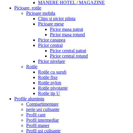
MANERE HOTEL / MAGAZINE
Picioare, rotile
Picioare mobila
Clips si picior plinta
Picioare mese
Picior masa patrat
Picior masa rotund
Picior canapea
Picior central
Picior central patrat
Picior central rotund
Picior nivelare
Rotile
Rotile cu surub
Rotile fixe
Rotile nylon
Rotile pivotante
Rotile tip U
Profile aluminiu
Compartimentare
perie usi culisante
Profil cant
Profil intermediar
Profil maner
Profil usi culisante