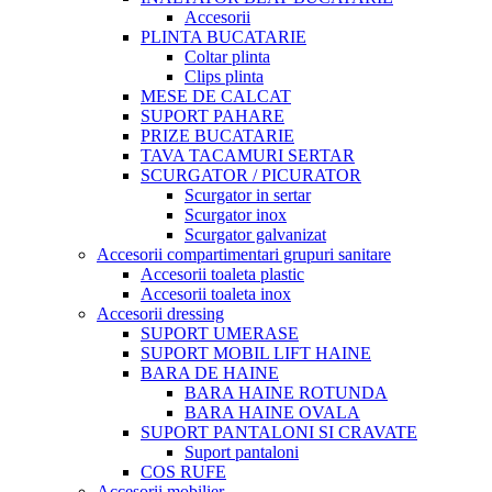
Accesorii
PLINTA BUCATARIE
Coltar plinta
Clips plinta
MESE DE CALCAT
SUPORT PAHARE
PRIZE BUCATARIE
TAVA TACAMURI SERTAR
SCURGATOR / PICURATOR
Scurgator in sertar
Scurgator inox
Scurgator galvanizat
Accesorii compartimentari grupuri sanitare
Accesorii toaleta plastic
Accesorii toaleta inox
Accesorii dressing
SUPORT UMERASE
SUPORT MOBIL LIFT HAINE
BARA DE HAINE
BARA HAINE ROTUNDA
BARA HAINE OVALA
SUPORT PANTALONI SI CRAVATE
Suport pantaloni
COS RUFE
Accesorii mobilier