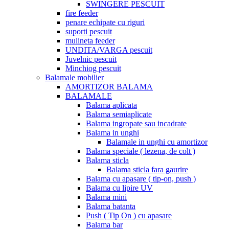
SWINGERE PESCUIT
fire feeder
penare echipate cu riguri
suporti pescuit
mulineta feeder
UNDITA/VARGA pescuit
Juvelnic pescuit
Minchiog pescuit
Balamale mobilier
AMORTIZOR BALAMA
BALAMALE
Balama aplicata
Balama semiaplicate
Balama ingropate sau incadrate
Balama in unghi
Balamale in unghi cu amortizor
Balama speciale ( lezena, de colt )
Balama sticla
Balama sticla fara gaurire
Balama cu apasare ( tip-on, push )
Balama cu lipire UV
Balama mini
Balama batanta
Push ( Tip On ) cu apasare
Balama bar