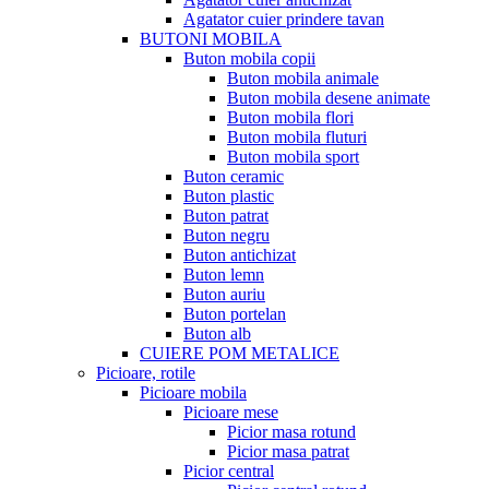
Agatator cuier prindere tavan
BUTONI MOBILA
Buton mobila copii
Buton mobila animale
Buton mobila desene animate
Buton mobila flori
Buton mobila fluturi
Buton mobila sport
Buton ceramic
Buton plastic
Buton patrat
Buton negru
Buton antichizat
Buton lemn
Buton auriu
Buton portelan
Buton alb
CUIERE POM METALICE
Picioare, rotile
Picioare mobila
Picioare mese
Picior masa rotund
Picior masa patrat
Picior central