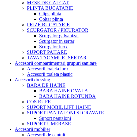
MESE DE CALCAT
PLINTA BUCATARIE
Clips plinta
Coltar plinta
PRIZE BUCATARIE
SCURGATOR / PICURATOR
Scurgator galvanizat
Scurgator in sertar
Scurgator inox
SUPORT PAHARE
TAVA TACAMURI SERTAR
Accesorii compartimentari grupuri sanitare
Accesorii toaleta inox
Accesorii toaleta plastic
Accesorii dressing
BARA DE HAINE
BARA HAINE OVALA
BARA HAINE ROTUNDA
COS RUFE
SUPORT MOBIL LIFT HAINE
SUPORT PANTALONI SI CRAVATE
Suport pantaloni
SUPORT UMERASE
Accesorii mobilier
Accesorii de cantuit