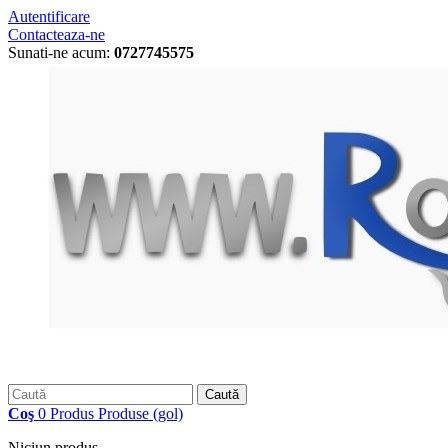
Autentificare
Contacteaza-ne
Sunati-ne acum:
0727745575
Caută
Coş
0
Produs
Produse
(gol)
Niciun produs