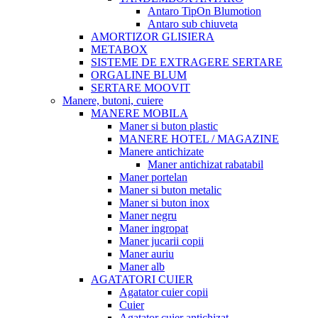
Antaro TipOn Blumotion
Antaro sub chiuveta
AMORTIZOR GLISIERA
METABOX
SISTEME DE EXTRAGERE SERTARE
ORGALINE BLUM
SERTARE MOOVIT
Manere, butoni, cuiere
MANERE MOBILA
Maner si buton plastic
MANERE HOTEL / MAGAZINE
Manere antichizate
Maner antichizat rabatabil
Maner portelan
Maner si buton metalic
Maner si buton inox
Maner negru
Maner ingropat
Maner jucarii copii
Maner auriu
Maner alb
AGATATORI CUIER
Agatator cuier copii
Cuier
Agatator cuier antichizat