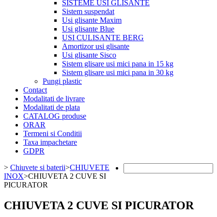
SISTEME USI GLISANTE
Sistem suspendat
Usi glisante Maxim
Usi glisante Blue
USI CULISANTE BERG
Amortizor usi glisante
Usi glisante Sisco
Sistem glisare usi mici pana in 15 kg
Sistem glisare usi mici pana in 30 kg
Pungi plastic
Contact
Modalitati de livrare
Modalitati de plata
CATALOG produse
ORAR
Termeni si Conditii
Taxa impachetare
GDPR
>
Chiuvete si baterii
>
CHIUVETE
INOX
>
CHIUVETA 2 CUVE SI
PICURATOR
CHIUVETA 2 CUVE SI PICURATOR