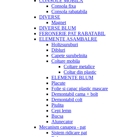
CONSOLE MOBILA
Consola fixa
Consola rabatabila
DIVERSE
Magnet
DIVERSE BLUM
FERONERIE PAT RABATABIL
ELEMENTE ASAMBALRE
Holtzsuruburi
Dibluri
Capete surubelnita
Coltare mobila
Coltare metalice
Coltar din plastic
ELEMENTE BLUM
Placute
Folie si capac plastic mascare
Demontabil cama + bolt
Demontabil colt
Piulita
Cepi lemn
Bucsa
Alunecator
Mecanism canapea - pat
Sistem ridicare pat