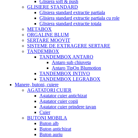
Glisiera soft & push
GLISIERE STANDARD
Glisiera standard extractie partiala
Glisiera standard extractie partiala cu role
Glisiera standard extractie totala
METABOX
ORGALINE BLUM
SERTARE MOOVIT
SISTEME DE EXTRAGERE SERTARE
TANDEMBOX
TANDEMBOX ANTARO
Antaro sub chiuveta
Antaro TipOn Blumotion
TANDEMBOX INTIVO
TANDEMBOX LEGRABOX
Manere, butoni, cuiere
AGATATORI CUIER
Agatator cuier antichizat
Agatator cuier copii
Agatator cuier prindere tavan
Cuier
BUTONI MOBILA
Buton alb
Buton antichizat
Buton auriu