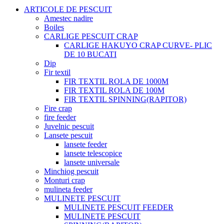
ARTICOLE DE PESCUIT
Amestec nadire
Boiles
CARLIGE PESCUIT CRAP
CARLIGE HAKUYO CRAP CURVE- PLIC
DE 10 BUCATI
Dip
Fir textil
FIR TEXTIL ROLA DE 1000M
FIR TEXTIL ROLA DE 100M
FIR TEXTIL SPINNING(RAPITOR)
Fire crap
fire feeder
Juvelnic pescuit
Lansete pescuit
lansete feeder
lansete telescopice
lansete universale
Minchiog pescuit
Monturi crap
mulineta feeder
MULINETE PESCUIT
MULINETE PESCUIT FEEDER
MULINETE PESCUIT