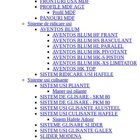
FRONTURI USA MDF
PROFILE MDF AGT
Profil MDF
PANOURI MDF
Sisteme de ridicare usi
AVENTOS BLUM
AVENTOS BLUM HF FRANT
AVENTOS BLUM HS BASCULANT
AVENTOS BLUM HL PARALEL
AVENTOS BLUM HK PIVOTANT
AVENTOS BLUM HK-S PISTON
AVENTOS BLUM HK-XS LIMITATOR
AVENTOS HK TOP
SISTEM RIDICARE USI HAFELE
Sisteme usi culisante
SISTEM USI PLIANTE
Maner usi pliante
SISTEM DE GLISARE - SKM 80
SISTEM DE GLISARE - PKM 80
SISTEM USI GLISANTE ALUSTEEL
SISTEM USI CULISANTE HAFELE
Sistem Hafele Adoor
SISTEME GLISARE SLIDER
SISTEM USI GLISANTE GALEX
SLIDER MODENA