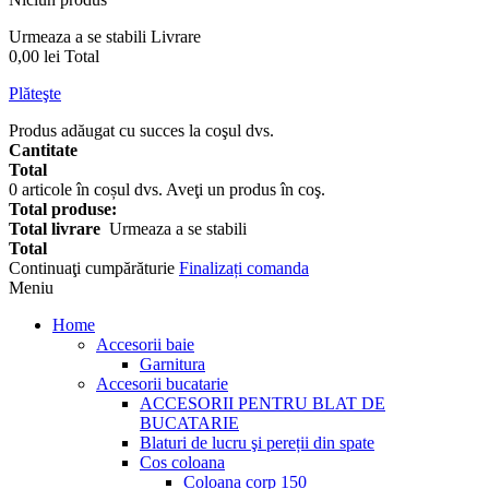
Urmeaza a se stabili
Livrare
0,00 lei
Total
Plăteşte
Produs adăugat cu succes la coşul dvs.
Cantitate
Total
0
articole în coșul dvs.
Aveţi un produs în coş.
Total produse:
Total livrare
Urmeaza a se stabili
Total
Continuaţi cumpărăturie
Finalizați comanda
Meniu
Home
Accesorii baie
Garnitura
Accesorii bucatarie
ACCESORII PENTRU BLAT DE
BUCATARIE
Blaturi de lucru şi pereții din spate
Cos coloana
Coloana corp 150