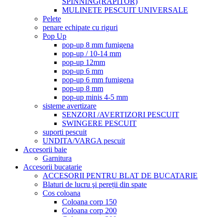
SPINNING(RAPITOR)
MULINETE PESCUIT UNIVERSALE
Pelete
penare echipate cu riguri
Pop Up
pop-up 8 mm fumigena
pop-up / 10-14 mm
pop-up 12mm
pop-up 6 mm
pop-up 6 mm fumigena
pop-up 8 mm
pop-up minis 4-5 mm
sisteme avertizare
SENZORI /AVERTIZORI PESCUIT
SWINGERE PESCUIT
suporti pescuit
UNDITA/VARGA pescuit
Accesorii baie
Garnitura
Accesorii bucatarie
ACCESORII PENTRU BLAT DE BUCATARIE
Blaturi de lucru şi pereții din spate
Cos coloana
Coloana corp 150
Coloana corp 200