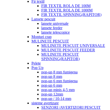
Fir textil
FIR TEXTIL ROLA DE 100M
FIR TEXTIL ROLA DE 1000M
FIR TEXTIL SPINNING(RAPITOR)
Lansete pescuit
lansete universale
lansete feeder
lansete telescopice
Monturi crap
MULINETE PESCUIT
MULINETE PESCUIT UNIVERSALE
MULINETE PESCUIT FEEDER
MULINETE PESCUIT
SPINNING(RAPITOR)
Pelete
Pop Up
pop-up 8 mm fumigena
pop-up 8 mm
pop-up 6 mm fumigena
pop-up 6 mm
pop-up minis 4-5 mm
pop-up 12mm
pop-up / 10-14 mm
sisteme avertizare
SENZORI /AVERTIZORI PESCUIT