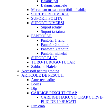
Balama pat
Balama canapele
Mecanism masa extractibila pliabila
SURUBURI DIVERSE
SUPORTI POLITA
SUPORTI DIVERSI
Suport rotativ
Suport tastatura
PANTOFAR
Pantofar 1 rand
Pantofar 2 randuri
Pantofar 3 randuri
Pantofar nichelat
SUPORT BLAT
TURO-TUROGO-TUCAR
Sabloane Hafele
Accesorii pentru gradina
ARTICOLE DE PESCUIT
Amestec nadire
Boiles
Dip
CARLIGE PESCUIT CRAP
CARLIGE HAKUYO CRAP CURVE-
PLIC DE 10 BUCATI
Fire crap