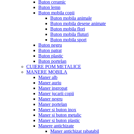
Buton ceramic
Buton lemn
Buton mobila copii
Buton mobila animale
Buton mobila desene animate
Buton mobila flori
Buton mobila fluturi
Buton mobila sport
Buton negru
Buton patrat
Buton plastic
Buton portelan
CUIERE POM METALICE
MANERE MOBILA
Maner alb
Maner auriu
Maner ingropat
Maner jucarii copii
Maner negru
Maner portelan
Maner si buton inox
Maner si buton metalic
Maner si buton plastic
Manere antichizate
Maner antichizat rabatabil