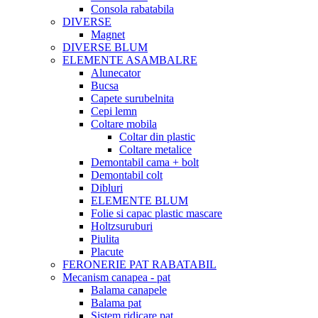
Consola rabatabila
DIVERSE
Magnet
DIVERSE BLUM
ELEMENTE ASAMBALRE
Alunecator
Bucsa
Capete surubelnita
Cepi lemn
Coltare mobila
Coltar din plastic
Coltare metalice
Demontabil cama + bolt
Demontabil colt
Dibluri
ELEMENTE BLUM
Folie si capac plastic mascare
Holtzsuruburi
Piulita
Placute
FERONERIE PAT RABATABIL
Mecanism canapea - pat
Balama canapele
Balama pat
Sistem ridicare pat