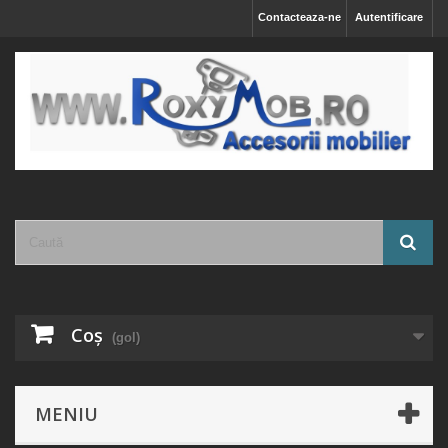
Contacteaza-ne
Autentificare
Coş
(gol)
MENIU