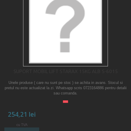
SUPORT MOBIL LIFT STARAX 15KG ALB S-6015
Unele produse ( care nu sunt pe stoc ) se achita in avans. Stocul si
pretul nu este actualizat la zi. Whatsapp scris 0723164886 pentru detalii
sau comanda.
254,21 lei
cu TVA