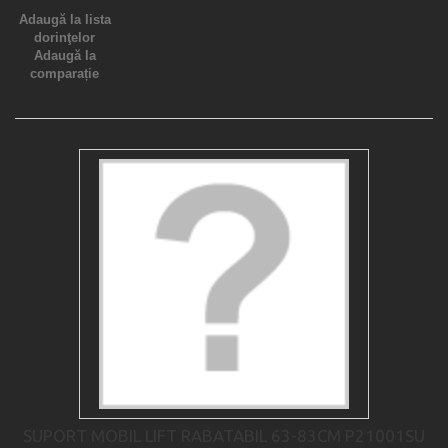
Adaugă la lista
dorinţelor
Adaugă la
comparație
SUPORT MOBIL LIFT RABATABIL 63-83CM P21001SU