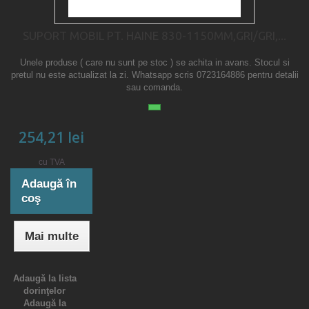
SUPORT MOBIL PT. HAINE 830-1150MM,GRI/GRI,...
Unele produse ( care nu sunt pe stoc ) se achita in avans. Stocul si
pretul nu este actualizat la zi. Whatsapp scris 0723164886 pentru detalii
sau comanda.
254,21 lei
cu TVA
Adaugă în
coş
Mai multe
Adaugă la lista
dorinţelor
Adaugă la