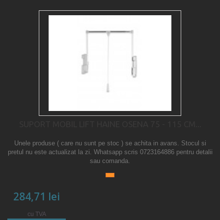
SUPORT MOBIL LIFT HAINE OSENA 75 - 115 CM...
Unele produse ( care nu sunt pe stoc ) se achita in avans. Stocul si
pretul nu este actualizat la zi. Whatsapp scris 0723164886 pentru detalii
sau comanda.
284,71 lei
cu TVA