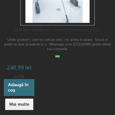
SUPORT MOBIL PT. HAINE STARAX S-6013...
Unele produse ( care nu sunt pe stoc ) se achita in avans. Stocul si
pretul nu este actualizat la zi. Whatsapp scris 0723164886 pentru detalii
sau comanda.
240,99 lei
cu TVA
Adaugă în
coş
Mai multe