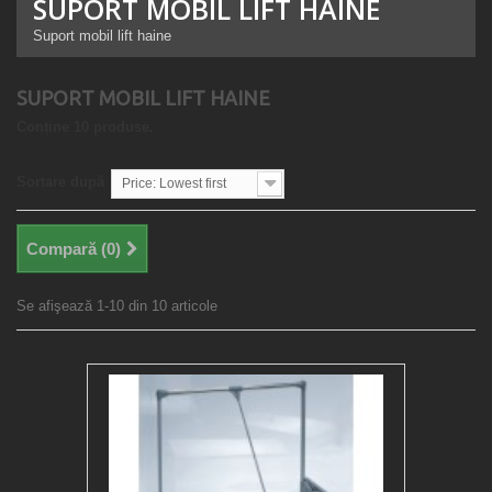
SUPORT MOBIL LIFT HAINE
Suport mobil lift haine
SUPORT MOBIL LIFT HAINE
Conține 10 produse.
Sortare după
Price: Lowest first
Compară (
0
)
Se afişează 1-10 din 10 articole