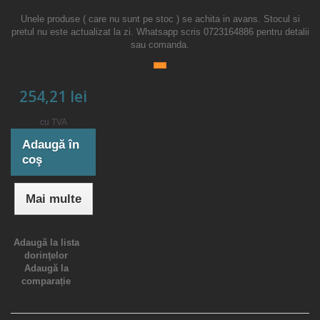
Unele produse ( care nu sunt pe stoc ) se achita in avans. Stocul si
pretul nu este actualizat la zi. Whatsapp scris 0723164886 pentru detalii
sau comanda.
254,21 lei
cu TVA
Adaugă în
coş
Mai multe
Adaugă la lista
dorinţelor
Adaugă la
comparație