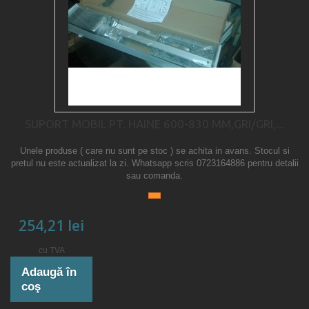
SUPORT MOBIL PT. HAINE 600-830 MM,GRI/GRI,...
Unele produse ( care nu sunt pe stoc ) se achita in avans. Stocul si
pretul nu este actualizat la zi. Whatsapp scris 0723164886 pentru detalii
sau comanda.
254,21 lei
cu TVA
Adaugă în
coş