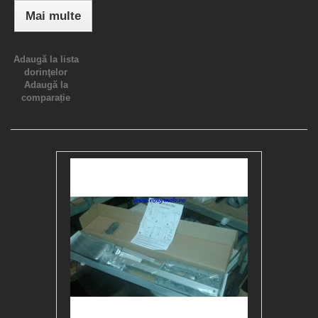
Mai multe
Adaugă la lista
dorinţelor
Adaugă la
comparație