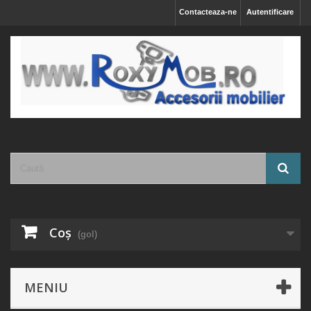
Contacteaza-ne
Autentificare
Coş
(gol)
MENIU