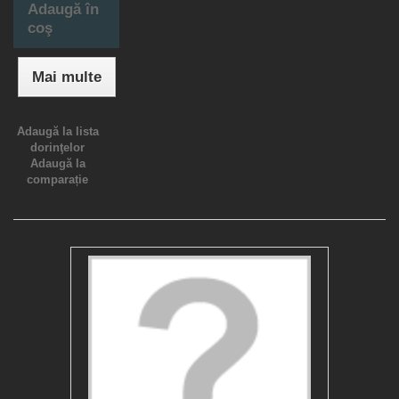
Adaugă în
coş
Mai multe
Adaugă la lista
dorinţelor
Adaugă la
comparație