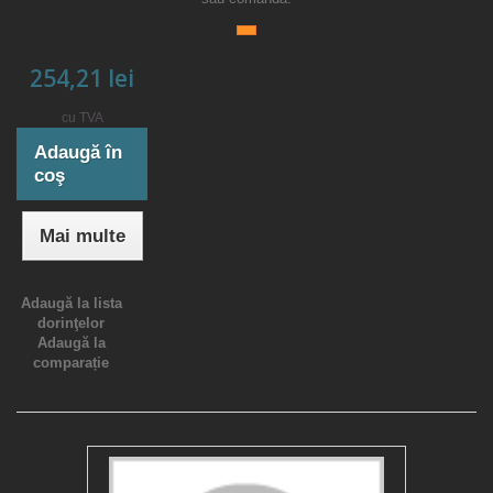
254,21 lei
cu TVA
Adaugă în
coş
Mai multe
Adaugă la lista
dorinţelor
Adaugă la
comparație