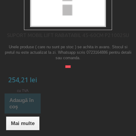
SUPORT MOBIL LIFT RABATABIL 45-60CM P21002SU
Unele produse ( care nu sunt pe stoc ) se achita in avans. Stocul si
pretul nu este actualizat la zi. Whatsapp scris 0723164886 pentru detalii
sau comanda.
254,21 lei
cu TVA
Adaugă în
coş
Mai multe