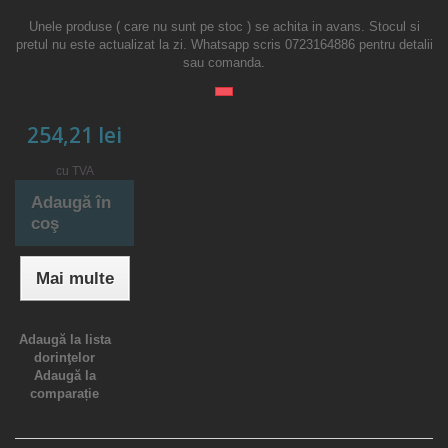
Unele produse ( care nu sunt pe stoc ) se achita in avans. Stocul si
pretul nu este actualizat la zi. Whatsapp scris 0723164886 pentru detalii
sau comanda.
254,21 lei
cu TVA
Adaugă în
coş
Mai multe
Adaugă la lista
dorinţelor
Adaugă la
comparație