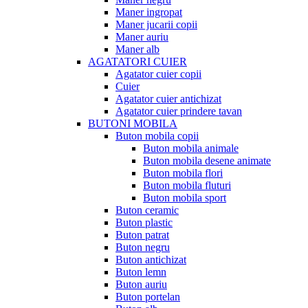
Maner ingropat
Maner jucarii copii
Maner auriu
Maner alb
AGATATORI CUIER
Agatator cuier copii
Cuier
Agatator cuier antichizat
Agatator cuier prindere tavan
BUTONI MOBILA
Buton mobila copii
Buton mobila animale
Buton mobila desene animate
Buton mobila flori
Buton mobila fluturi
Buton mobila sport
Buton ceramic
Buton plastic
Buton patrat
Buton negru
Buton antichizat
Buton lemn
Buton auriu
Buton portelan