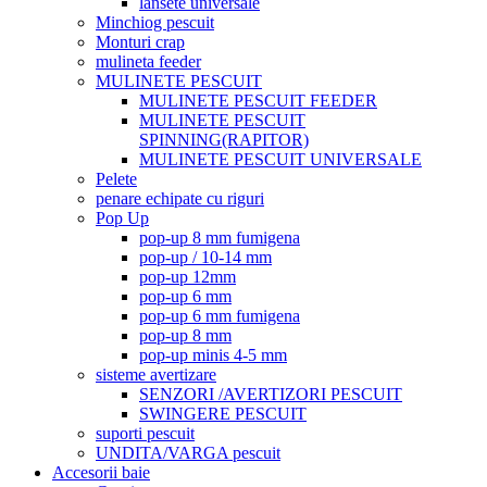
lansete universale
Minchiog pescuit
Monturi crap
mulineta feeder
MULINETE PESCUIT
MULINETE PESCUIT FEEDER
MULINETE PESCUIT
SPINNING(RAPITOR)
MULINETE PESCUIT UNIVERSALE
Pelete
penare echipate cu riguri
Pop Up
pop-up 8 mm fumigena
pop-up / 10-14 mm
pop-up 12mm
pop-up 6 mm
pop-up 6 mm fumigena
pop-up 8 mm
pop-up minis 4-5 mm
sisteme avertizare
SENZORI /AVERTIZORI PESCUIT
SWINGERE PESCUIT
suporti pescuit
UNDITA/VARGA pescuit
Accesorii baie