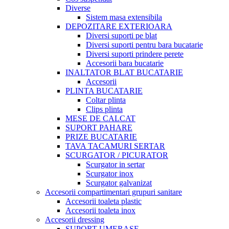
Diverse
Sistem masa extensibila
DEPOZITARE EXTERIOARA
Diversi suporti pe blat
Diversi suporti pentru bara bucatarie
Diversi suporti prindere perete
Accesorii bara bucatarie
INALTATOR BLAT BUCATARIE
Accesorii
PLINTA BUCATARIE
Coltar plinta
Clips plinta
MESE DE CALCAT
SUPORT PAHARE
PRIZE BUCATARIE
TAVA TACAMURI SERTAR
SCURGATOR / PICURATOR
Scurgator in sertar
Scurgator inox
Scurgator galvanizat
Accesorii compartimentari grupuri sanitare
Accesorii toaleta plastic
Accesorii toaleta inox
Accesorii dressing
SUPORT UMERASE