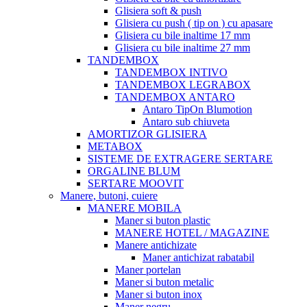
Glisiera soft & push
Glisiera cu push ( tip on ) cu apasare
Glisiera cu bile inaltime 17 mm
Glisiera cu bile inaltime 27 mm
TANDEMBOX
TANDEMBOX INTIVO
TANDEMBOX LEGRABOX
TANDEMBOX ANTARO
Antaro TipOn Blumotion
Antaro sub chiuveta
AMORTIZOR GLISIERA
METABOX
SISTEME DE EXTRAGERE SERTARE
ORGALINE BLUM
SERTARE MOOVIT
Manere, butoni, cuiere
MANERE MOBILA
Maner si buton plastic
MANERE HOTEL / MAGAZINE
Manere antichizate
Maner antichizat rabatabil
Maner portelan
Maner si buton metalic
Maner si buton inox
Maner negru