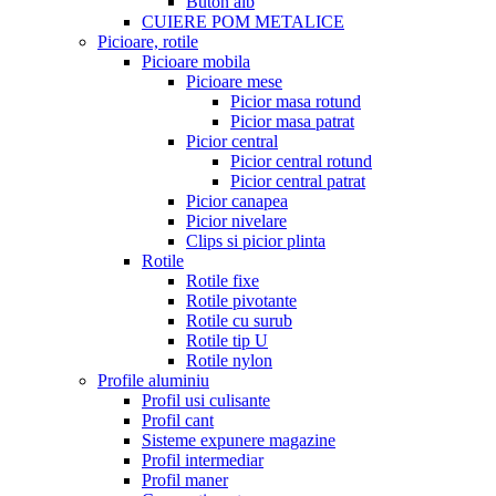
Buton alb
CUIERE POM METALICE
Picioare, rotile
Picioare mobila
Picioare mese
Picior masa rotund
Picior masa patrat
Picior central
Picior central rotund
Picior central patrat
Picior canapea
Picior nivelare
Clips si picior plinta
Rotile
Rotile fixe
Rotile pivotante
Rotile cu surub
Rotile tip U
Rotile nylon
Profile aluminiu
Profil usi culisante
Profil cant
Sisteme expunere magazine
Profil intermediar
Profil maner