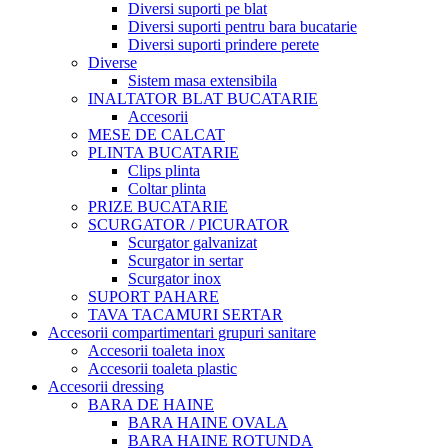
Diversi suporti pe blat
Diversi suporti pentru bara bucatarie
Diversi suporti prindere perete
Diverse
Sistem masa extensibila
INALTATOR BLAT BUCATARIE
Accesorii
MESE DE CALCAT
PLINTA BUCATARIE
Clips plinta
Coltar plinta
PRIZE BUCATARIE
SCURGATOR / PICURATOR
Scurgator galvanizat
Scurgator in sertar
Scurgator inox
SUPORT PAHARE
TAVA TACAMURI SERTAR
Accesorii compartimentari grupuri sanitare
Accesorii toaleta inox
Accesorii toaleta plastic
Accesorii dressing
BARA DE HAINE
BARA HAINE OVALA
BARA HAINE ROTUNDA