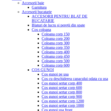
Accesorii baie
Garnitura
Accesorii bucatarie
ACCESORII PENTRU BLAT DE
BUCATARIE
Blaturi de lucru şi pereții din spate
Cos coloana
Coloana corp 150
Coloana corp 200
Coloana corp 300
Coloana corp 350
Coloana corp 400
Coloana corp 450
Coloana corp 500
Coloana corp 600
COS GUNOI
Cos gunoi pe usa
Cos cu deschiderea capacului odata cu usa
Cos gunoi sertar corp 400
Cos gunoi sertar corp 600
Cos gunoi sertar corp 800
Cos gunoi sertar corp 900
Cos gunoi sertar corp 1200
Cos gunoi sertar corp 1000
Cos gunoi usa front