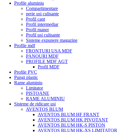
Profile aluminiu
Compartimentare
perie usi culisante
Profil cant
Profil intermediar
Profil maner
Profil usi culisante
Sisteme expunere magazine
Profile mdf
FRONTURI USA MDF
PANOURI MDF
PROFILE MDF AGT
Profil MDF
Profile PVC
Pungi plastic
Rame aluminiu
Limitator
PISTOANE
RAME ALUMINIU
Sisteme de ridicare usi
AVENTOS BLUM
AVENTOS BLUM HF FRANT
AVENTOS BLUM HK PIVOTANT
AVENTOS BLUM HK-S PISTON
AVENTOS BLUM HK-XS LIMITATOR