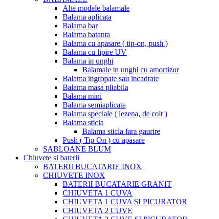
Alte modele balamale
Balama aplicata
Balama bar
Balama batanta
Balama cu apasare ( tip-on, push )
Balama cu lipire UV
Balama in unghi
Balamale in unghi cu amortizor
Balama ingropate sau incadrate
Balama masa pliabila
Balama mini
Balama semiaplicate
Balama speciale ( lezena, de colt )
Balama sticla
Balama sticla fara gaurire
Push ( Tip On ) cu apasare
SABLOANE BLUM
Chiuvete si baterii
BATERII BUCATARIE INOX
CHIUVETE INOX
BATERII BUCATARIE GRANIT
CHIUVETA 1 CUVA
CHIUVETA 1 CUVA SI PICURATOR
CHIUVETA 2 CUVE