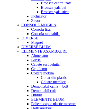
Broasca centralizata
Broasca yala pal
Broasca yala sticla
Inchizator
Zavor
CONSOLE MOBILA
Consola fixa
Consola rabatabila
DIVERSE
Magnet
DIVERSE BLUM
ELEMENTE ASAMBALRE
Alunecator
Bucsa
Capete surubelnita
Cepi lemn
Coltare mobila
Coltar din plastic
Coltare metalice
Demontabil cama + bolt
Demontabil colt
Dibluri
ELEMENTE BLUM
Folie si capac plastic mascare
Holtzsuruburi