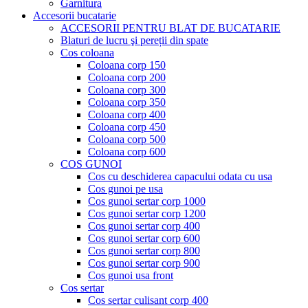
Garnitura
Accesorii bucatarie
ACCESORII PENTRU BLAT DE BUCATARIE
Blaturi de lucru şi pereții din spate
Cos coloana
Coloana corp 150
Coloana corp 200
Coloana corp 300
Coloana corp 350
Coloana corp 400
Coloana corp 450
Coloana corp 500
Coloana corp 600
COS GUNOI
Cos cu deschiderea capacului odata cu usa
Cos gunoi pe usa
Cos gunoi sertar corp 1000
Cos gunoi sertar corp 1200
Cos gunoi sertar corp 400
Cos gunoi sertar corp 600
Cos gunoi sertar corp 800
Cos gunoi sertar corp 900
Cos gunoi usa front
Cos sertar
Cos sertar culisant corp 400