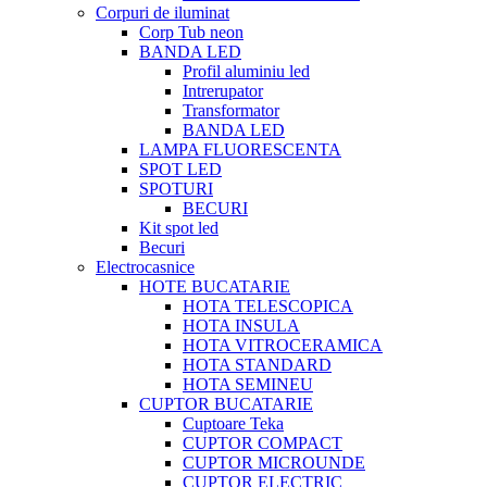
Corpuri de iluminat
Corp Tub neon
BANDA LED
Profil aluminiu led
Intrerupator
Transformator
BANDA LED
LAMPA FLUORESCENTA
SPOT LED
SPOTURI
BECURI
Kit spot led
Becuri
Electrocasnice
HOTE BUCATARIE
HOTA TELESCOPICA
HOTA INSULA
HOTA VITROCERAMICA
HOTA STANDARD
HOTA SEMINEU
CUPTOR BUCATARIE
Cuptoare Teka
CUPTOR COMPACT
CUPTOR MICROUNDE
CUPTOR ELECTRIC