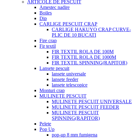
ARTICOLE DE PESCUIT
Amestec nadire
Boiles
Dip
CARLIGE PESCUIT CRAP
CARLIGE HAKUYO CRAP CURVE-
PLIC DE 10 BUCATI
Fire crap
Fir textil
FIR TEXTIL ROLA DE 100M
FIR TEXTIL ROLA DE 1000M
FIR TEXTIL SPINNING(RAPITOR)
Lansete pescuit
lansete universale
lansete feeder
lansete telescopice
Monturi crap
MULINETE PESCUIT
MULINETE PESCUIT UNIVERSALE
MULINETE PESCUIT FEEDER
MULINETE PESCUIT
SPINNING(RAPITOR)
Pelete
Pop Up
pop-up 8 mm fumigena