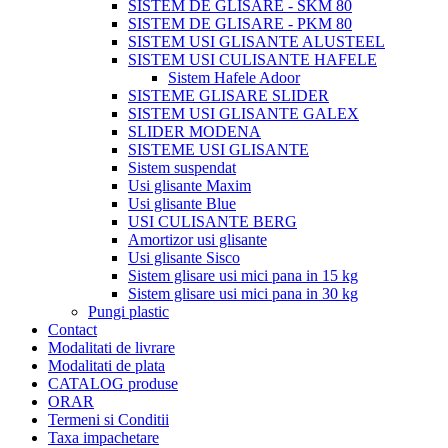
SISTEM DE GLISARE - SKM 80
SISTEM DE GLISARE - PKM 80
SISTEM USI GLISANTE ALUSTEEL
SISTEM USI CULISANTE HAFELE
Sistem Hafele Adoor
SISTEME GLISARE SLIDER
SISTEM USI GLISANTE GALEX
SLIDER MODENA
SISTEME USI GLISANTE
Sistem suspendat
Usi glisante Maxim
Usi glisante Blue
USI CULISANTE BERG
Amortizor usi glisante
Usi glisante Sisco
Sistem glisare usi mici pana in 15 kg
Sistem glisare usi mici pana in 30 kg
Pungi plastic
Contact
Modalitati de livrare
Modalitati de plata
CATALOG produse
ORAR
Termeni si Conditii
Taxa impachetare