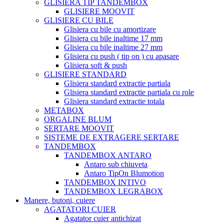
GLISIERA TIP TANDEMBOX
GLISIERE MOOVIT
GLISIERE CU BILE
Glisiera cu bile cu amortizare
Glisiera cu bile inaltime 17 mm
Glisiera cu bile inaltime 27 mm
Glisiera cu push ( tip on ) cu apasare
Glisiera soft & push
GLISIERE STANDARD
Glisiera standard extractie partiala
Glisiera standard extractie partiala cu role
Glisiera standard extractie totala
METABOX
ORGALINE BLUM
SERTARE MOOVIT
SISTEME DE EXTRAGERE SERTARE
TANDEMBOX
TANDEMBOX ANTARO
Antaro sub chiuveta
Antaro TipOn Blumotion
TANDEMBOX INTIVO
TANDEMBOX LEGRABOX
Manere, butoni, cuiere
AGATATORI CUIER
Agatator cuier antichizat