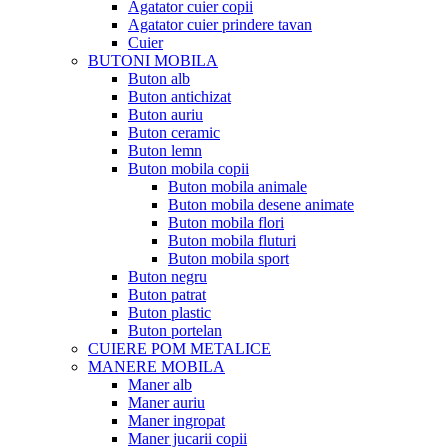
Agatator cuier copii
Agatator cuier prindere tavan
Cuier
BUTONI MOBILA
Buton alb
Buton antichizat
Buton auriu
Buton ceramic
Buton lemn
Buton mobila copii
Buton mobila animale
Buton mobila desene animate
Buton mobila flori
Buton mobila fluturi
Buton mobila sport
Buton negru
Buton patrat
Buton plastic
Buton portelan
CUIERE POM METALICE
MANERE MOBILA
Maner alb
Maner auriu
Maner ingropat
Maner jucarii copii