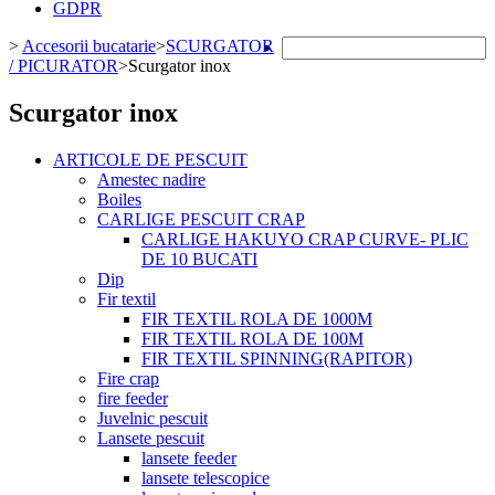
GDPR
>
Accesorii bucatarie
>
SCURGATOR
/ PICURATOR
>
Scurgator inox
Scurgator inox
ARTICOLE DE PESCUIT
Amestec nadire
Boiles
CARLIGE PESCUIT CRAP
CARLIGE HAKUYO CRAP CURVE- PLIC
DE 10 BUCATI
Dip
Fir textil
FIR TEXTIL ROLA DE 1000M
FIR TEXTIL ROLA DE 100M
FIR TEXTIL SPINNING(RAPITOR)
Fire crap
fire feeder
Juvelnic pescuit
Lansete pescuit
lansete feeder
lansete telescopice