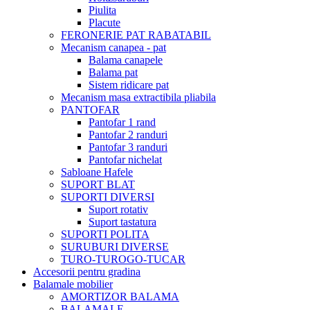
Piulita
Placute
FERONERIE PAT RABATABIL
Mecanism canapea - pat
Balama canapele
Balama pat
Sistem ridicare pat
Mecanism masa extractibila pliabila
PANTOFAR
Pantofar 1 rand
Pantofar 2 randuri
Pantofar 3 randuri
Pantofar nichelat
Sabloane Hafele
SUPORT BLAT
SUPORTI DIVERSI
Suport rotativ
Suport tastatura
SUPORTI POLITA
SURUBURI DIVERSE
TURO-TUROGO-TUCAR
Accesorii pentru gradina
Balamale mobilier
AMORTIZOR BALAMA
BALAMALE