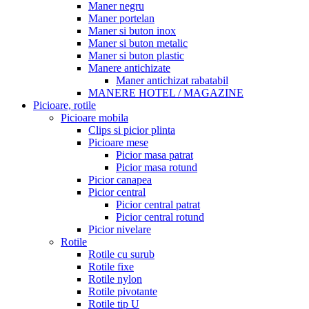
Maner negru
Maner portelan
Maner si buton inox
Maner si buton metalic
Maner si buton plastic
Manere antichizate
Maner antichizat rabatabil
MANERE HOTEL / MAGAZINE
Picioare, rotile
Picioare mobila
Clips si picior plinta
Picioare mese
Picior masa patrat
Picior masa rotund
Picior canapea
Picior central
Picior central patrat
Picior central rotund
Picior nivelare
Rotile
Rotile cu surub
Rotile fixe
Rotile nylon
Rotile pivotante
Rotile tip U