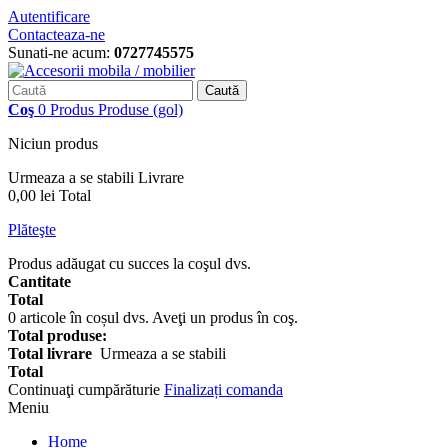
Autentificare
Contacteaza-ne
Sunati-ne acum:
0727745575
Caută
Coş
0
Produs
Produse
(gol)
Niciun produs
Urmeaza a se stabili
Livrare
0,00 lei
Total
Plăteşte
Produs adăugat cu succes la coşul dvs.
Cantitate
Total
0
articole în coșul dvs.
Aveţi un produs în coş.
Total produse:
Total livrare
Urmeaza a se stabili
Total
Continuaţi cumpărăturie
Finalizați comanda
Meniu
Home