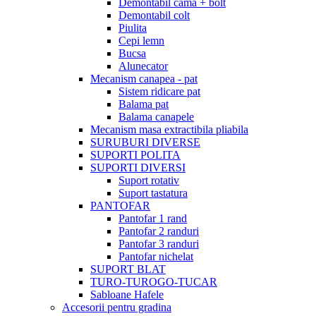
Demontabil cama + bolt
Demontabil colt
Piulita
Cepi lemn
Bucsa
Alunecator
Mecanism canapea - pat
Sistem ridicare pat
Balama pat
Balama canapele
Mecanism masa extractibila pliabila
SURUBURI DIVERSE
SUPORTI POLITA
SUPORTI DIVERSI
Suport rotativ
Suport tastatura
PANTOFAR
Pantofar 1 rand
Pantofar 2 randuri
Pantofar 3 randuri
Pantofar nichelat
SUPORT BLAT
TURO-TUROGO-TUCAR
Sabloane Hafele
Accesorii pentru gradina