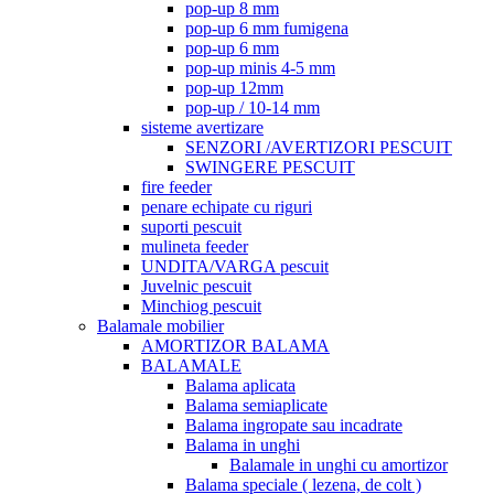
pop-up 8 mm
pop-up 6 mm fumigena
pop-up 6 mm
pop-up minis 4-5 mm
pop-up 12mm
pop-up / 10-14 mm
sisteme avertizare
SENZORI /AVERTIZORI PESCUIT
SWINGERE PESCUIT
fire feeder
penare echipate cu riguri
suporti pescuit
mulineta feeder
UNDITA/VARGA pescuit
Juvelnic pescuit
Minchiog pescuit
Balamale mobilier
AMORTIZOR BALAMA
BALAMALE
Balama aplicata
Balama semiaplicate
Balama ingropate sau incadrate
Balama in unghi
Balamale in unghi cu amortizor
Balama speciale ( lezena, de colt )