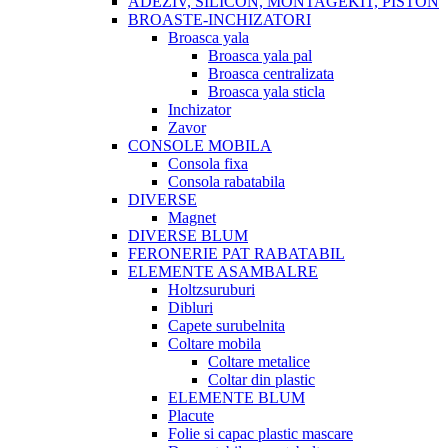
ADEZIV, SILICON, MONTAGEKIT, PISTON
BROASTE-INCHIZATORI
Broasca yala
Broasca yala pal
Broasca centralizata
Broasca yala sticla
Inchizator
Zavor
CONSOLE MOBILA
Consola fixa
Consola rabatabila
DIVERSE
Magnet
DIVERSE BLUM
FERONERIE PAT RABATABIL
ELEMENTE ASAMBALRE
Holtzsuruburi
Dibluri
Capete surubelnita
Coltare mobila
Coltare metalice
Coltar din plastic
ELEMENTE BLUM
Placute
Folie si capac plastic mascare