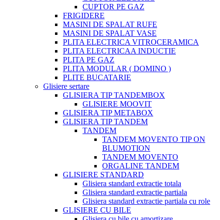
CUPTOR PE GAZ
FRIGIDERE
MASINI DE SPALAT RUFE
MASINI DE SPALAT VASE
PLITA ELECTRICA VITROCERAMICA
PLITA ELECTRICAA INDUCTIE
PLITA PE GAZ
PLITA MODULAR ( DOMINO )
PLITE BUCATARIE
Glisiere sertare
GLISIERA TIP TANDEMBOX
GLISIERE MOOVIT
GLISIERA TIP METABOX
GLISIERA TIP TANDEM
TANDEM
TANDEM MOVENTO TIP ON
BLUMOTION
TANDEM MOVENTO
ORGALINE TANDEM
GLISIERE STANDARD
Glisiera standard extractie totala
Glisiera standard extractie partiala
Glisiera standard extractie partiala cu role
GLISIERE CU BILE
Glisiera cu bile cu amortizare