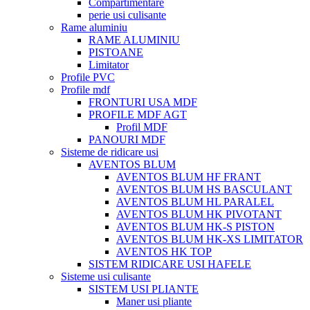
Compartimentare
perie usi culisante
Rame aluminiu
RAME ALUMINIU
PISTOANE
Limitator
Profile PVC
Profile mdf
FRONTURI USA MDF
PROFILE MDF AGT
Profil MDF
PANOURI MDF
Sisteme de ridicare usi
AVENTOS BLUM
AVENTOS BLUM HF FRANT
AVENTOS BLUM HS BASCULANT
AVENTOS BLUM HL PARALEL
AVENTOS BLUM HK PIVOTANT
AVENTOS BLUM HK-S PISTON
AVENTOS BLUM HK-XS LIMITATOR
AVENTOS HK TOP
SISTEM RIDICARE USI HAFELE
Sisteme usi culisante
SISTEM USI PLIANTE
Maner usi pliante