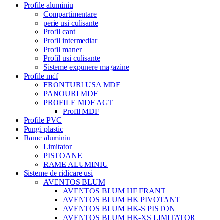
Profile aluminiu
Compartimentare
perie usi culisante
Profil cant
Profil intermediar
Profil maner
Profil usi culisante
Sisteme expunere magazine
Profile mdf
FRONTURI USA MDF
PANOURI MDF
PROFILE MDF AGT
Profil MDF
Profile PVC
Pungi plastic
Rame aluminiu
Limitator
PISTOANE
RAME ALUMINIU
Sisteme de ridicare usi
AVENTOS BLUM
AVENTOS BLUM HF FRANT
AVENTOS BLUM HK PIVOTANT
AVENTOS BLUM HK-S PISTON
AVENTOS BLUM HK-XS LIMITATOR