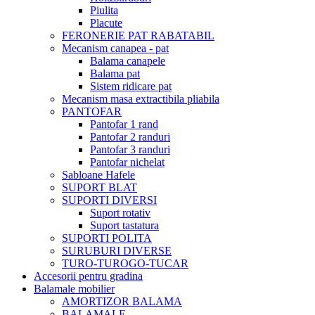
Piulita
Placute
FERONERIE PAT RABATABIL
Mecanism canapea - pat
Balama canapele
Balama pat
Sistem ridicare pat
Mecanism masa extractibila pliabila
PANTOFAR
Pantofar 1 rand
Pantofar 2 randuri
Pantofar 3 randuri
Pantofar nichelat
Sabloane Hafele
SUPORT BLAT
SUPORTI DIVERSI
Suport rotativ
Suport tastatura
SUPORTI POLITA
SURUBURI DIVERSE
TURO-TUROGO-TUCAR
Accesorii pentru gradina
Balamale mobilier
AMORTIZOR BALAMA
BALAMALE