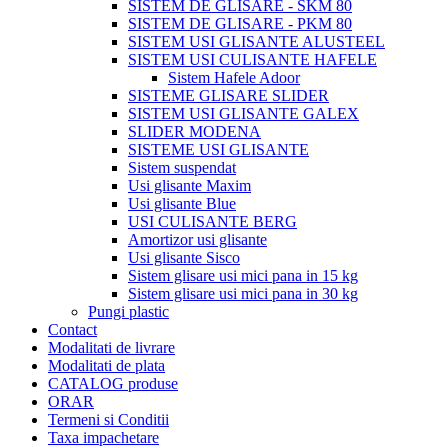
SISTEM DE GLISARE - SKM 80
SISTEM DE GLISARE - PKM 80
SISTEM USI GLISANTE ALUSTEEL
SISTEM USI CULISANTE HAFELE
Sistem Hafele Adoor
SISTEME GLISARE SLIDER
SISTEM USI GLISANTE GALEX
SLIDER MODENA
SISTEME USI GLISANTE
Sistem suspendat
Usi glisante Maxim
Usi glisante Blue
USI CULISANTE BERG
Amortizor usi glisante
Usi glisante Sisco
Sistem glisare usi mici pana in 15 kg
Sistem glisare usi mici pana in 30 kg
Pungi plastic
Contact
Modalitati de livrare
Modalitati de plata
CATALOG produse
ORAR
Termeni si Conditii
Taxa impachetare