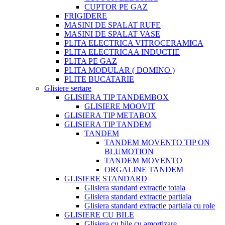
CUPTOR PE GAZ
FRIGIDERE
MASINI DE SPALAT RUFE
MASINI DE SPALAT VASE
PLITA ELECTRICA VITROCERAMICA
PLITA ELECTRICAA INDUCTIE
PLITA PE GAZ
PLITA MODULAR ( DOMINO )
PLITE BUCATARIE
Glisiere sertare
GLISIERA TIP TANDEMBOX
GLISIERE MOOVIT
GLISIERA TIP METABOX
GLISIERA TIP TANDEM
TANDEM
TANDEM MOVENTO TIP ON
BLUMOTION
TANDEM MOVENTO
ORGALINE TANDEM
GLISIERE STANDARD
Glisiera standard extractie totala
Glisiera standard extractie partiala
Glisiera standard extractie partiala cu role
GLISIERE CU BILE
Glisiera cu bile cu amortizare