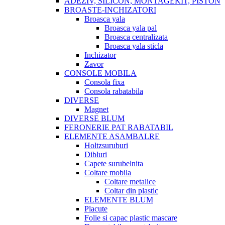
ADEZIV, SILICON, MONTAGEKIT, PISTON
BROASTE-INCHIZATORI
Broasca yala
Broasca yala pal
Broasca centralizata
Broasca yala sticla
Inchizator
Zavor
CONSOLE MOBILA
Consola fixa
Consola rabatabila
DIVERSE
Magnet
DIVERSE BLUM
FERONERIE PAT RABATABIL
ELEMENTE ASAMBALRE
Holtzsuruburi
Dibluri
Capete surubelnita
Coltare mobila
Coltare metalice
Coltar din plastic
ELEMENTE BLUM
Placute
Folie si capac plastic mascare