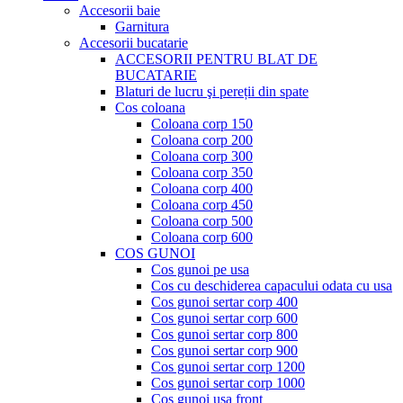
Accesorii baie
Garnitura
Accesorii bucatarie
ACCESORII PENTRU BLAT DE
BUCATARIE
Blaturi de lucru şi pereții din spate
Cos coloana
Coloana corp 150
Coloana corp 200
Coloana corp 300
Coloana corp 350
Coloana corp 400
Coloana corp 450
Coloana corp 500
Coloana corp 600
COS GUNOI
Cos gunoi pe usa
Cos cu deschiderea capacului odata cu usa
Cos gunoi sertar corp 400
Cos gunoi sertar corp 600
Cos gunoi sertar corp 800
Cos gunoi sertar corp 900
Cos gunoi sertar corp 1200
Cos gunoi sertar corp 1000
Cos gunoi usa front