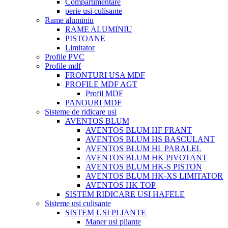
Compartimentare
perie usi culisante
Rame aluminiu
RAME ALUMINIU
PISTOANE
Limitator
Profile PVC
Profile mdf
FRONTURI USA MDF
PROFILE MDF AGT
Profil MDF
PANOURI MDF
Sisteme de ridicare usi
AVENTOS BLUM
AVENTOS BLUM HF FRANT
AVENTOS BLUM HS BASCULANT
AVENTOS BLUM HL PARALEL
AVENTOS BLUM HK PIVOTANT
AVENTOS BLUM HK-S PISTON
AVENTOS BLUM HK-XS LIMITATOR
AVENTOS HK TOP
SISTEM RIDICARE USI HAFELE
Sisteme usi culisante
SISTEM USI PLIANTE
Maner usi pliante