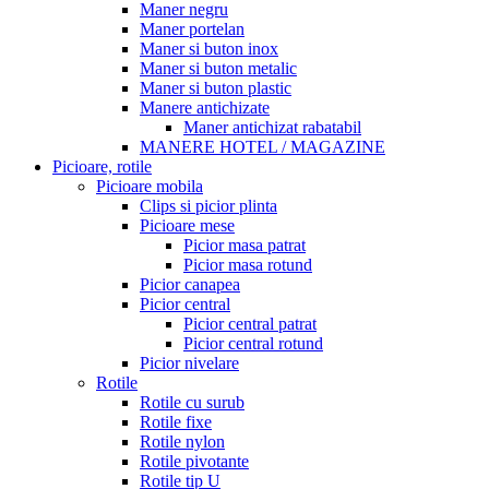
Maner negru
Maner portelan
Maner si buton inox
Maner si buton metalic
Maner si buton plastic
Manere antichizate
Maner antichizat rabatabil
MANERE HOTEL / MAGAZINE
Picioare, rotile
Picioare mobila
Clips si picior plinta
Picioare mese
Picior masa patrat
Picior masa rotund
Picior canapea
Picior central
Picior central patrat
Picior central rotund
Picior nivelare
Rotile
Rotile cu surub
Rotile fixe
Rotile nylon
Rotile pivotante
Rotile tip U