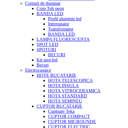
Corpuri de iluminat
Corp Tub neon
BANDA LED
Profil aluminiu led
Intrerupator
Transformator
BANDA LED
LAMPA FLUORESCENTA
SPOT LED
SPOTURI
BECURI
Kit spot led
Becuri
Electrocasnice
HOTE BUCATARIE
HOTA TELESCOPICA
HOTA INSULA
HOTA VITROCERAMICA
HOTA STANDARD
HOTA SEMINEU
CUPTOR BUCATARIE
Cuptoare Teka
CUPTOR COMPACT
CUPTOR MICROUNDE
CUPTOR ELECTRIC