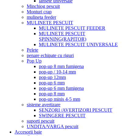
lansete universale
Minchiog pescuit
Monturi crap
mulineta feeder
MULINETE PESCUIT
MULINETE PESCUIT FEEDER
MULINETE PESCUIT
SPINNING(RAPITOR)
MULINETE PESCUIT UNIVERSALE
Pelete
penare echipate cu riguri
Pop Up
pop-up 8 mm fumigena
pop-up / 10-14 mm
pop-up 12mm
pop-up 6 mm
pop-up 6 mm fumigena
pop-up 8 mm
pop-up minis 4-5 mm
sisteme avertizare
SENZORI /AVERTIZORI PESCUIT
SWINGERE PESCUIT
suporti pescuit
UNDITA/VARGA pescuit
Accesorii baie