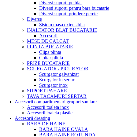
Diversi suporti pe blat
Diversi suporti pentru bara bucatarie
Diversi suporti prindere perete
Diverse
Sistem masa extensibila
INALTATOR BLAT BUCATARIE
Accesorii
MESE DE CALCAT
PLINTA BUCATARIE
Clips plinta
Coltar plinta
PRIZE BUCATARIE
SCURGATOR / PICURATOR
Scurgator galvanizat
Scurgator in sertar
Scurgator inox
SUPORT PAHARE
TAVA TACAMURI SERTAR
Accesorii compartimentari grupuri sanitare
Accesorii toaleta inox
Accesorii toaleta plastic
Accesorii dressing
BARA DE HAINE
BARA HAINE OVALA
BARA HAINE ROTUNDA