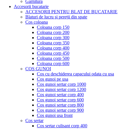
Garnitura
Accesorii bucatarie
ACCESORII PENTRU BLAT DE BUCATARIE
Blaturi de lucru şi pereții din spate
Cos coloana
Coloana corp 150
Coloana corp 200
Coloana corp 300
Coloana corp 350
Coloana corp 400
Coloana corp 450
Coloana corp 500
Coloana corp 600
COS GUNOI
Cos cu deschiderea capacului odata cu usa
Cos gunoi pe usa
Cos gunoi sertar corp 1000
Cos gunoi sertar corp 1200
Cos gunoi sertar corp 400
Cos gunoi sertar corp 600
Cos gunoi sertar corp 800
Cos gunoi sertar corp 900
Cos gunoi usa front
Cos sertar
Cos sertar culisant corp 400