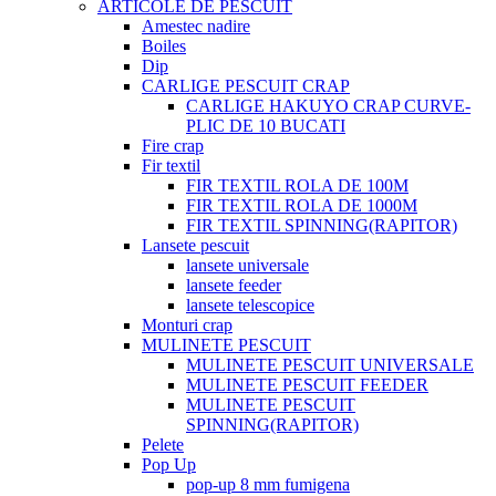
ARTICOLE DE PESCUIT
Amestec nadire
Boiles
Dip
CARLIGE PESCUIT CRAP
CARLIGE HAKUYO CRAP CURVE-
PLIC DE 10 BUCATI
Fire crap
Fir textil
FIR TEXTIL ROLA DE 100M
FIR TEXTIL ROLA DE 1000M
FIR TEXTIL SPINNING(RAPITOR)
Lansete pescuit
lansete universale
lansete feeder
lansete telescopice
Monturi crap
MULINETE PESCUIT
MULINETE PESCUIT UNIVERSALE
MULINETE PESCUIT FEEDER
MULINETE PESCUIT
SPINNING(RAPITOR)
Pelete
Pop Up
pop-up 8 mm fumigena