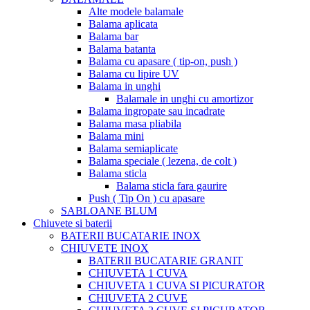
Alte modele balamale
Balama aplicata
Balama bar
Balama batanta
Balama cu apasare ( tip-on, push )
Balama cu lipire UV
Balama in unghi
Balamale in unghi cu amortizor
Balama ingropate sau incadrate
Balama masa pliabila
Balama mini
Balama semiaplicate
Balama speciale ( lezena, de colt )
Balama sticla
Balama sticla fara gaurire
Push ( Tip On ) cu apasare
SABLOANE BLUM
Chiuvete si baterii
BATERII BUCATARIE INOX
CHIUVETE INOX
BATERII BUCATARIE GRANIT
CHIUVETA 1 CUVA
CHIUVETA 1 CUVA SI PICURATOR
CHIUVETA 2 CUVE