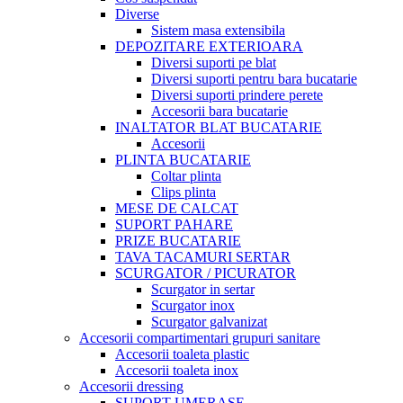
Diverse
Sistem masa extensibila
DEPOZITARE EXTERIOARA
Diversi suporti pe blat
Diversi suporti pentru bara bucatarie
Diversi suporti prindere perete
Accesorii bara bucatarie
INALTATOR BLAT BUCATARIE
Accesorii
PLINTA BUCATARIE
Coltar plinta
Clips plinta
MESE DE CALCAT
SUPORT PAHARE
PRIZE BUCATARIE
TAVA TACAMURI SERTAR
SCURGATOR / PICURATOR
Scurgator in sertar
Scurgator inox
Scurgator galvanizat
Accesorii compartimentari grupuri sanitare
Accesorii toaleta plastic
Accesorii toaleta inox
Accesorii dressing
SUPORT UMERASE