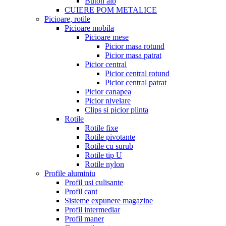
Buton alb
CUIERE POM METALICE
Picioare, rotile
Picioare mobila
Picioare mese
Picior masa rotund
Picior masa patrat
Picior central
Picior central rotund
Picior central patrat
Picior canapea
Picior nivelare
Clips si picior plinta
Rotile
Rotile fixe
Rotile pivotante
Rotile cu surub
Rotile tip U
Rotile nylon
Profile aluminiu
Profil usi culisante
Profil cant
Sisteme expunere magazine
Profil intermediar
Profil maner