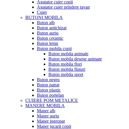
Agatator cuier copii
Agatator cuier prindere tavan
Cuier
BUTONI MOBILA
Buton alb
Buton antichizat
Buton auriu
Buton ceramic
Buton lemn
Buton mobila copii
Buton mobila animale
Buton mobila desene animate
Buton mobila flori
Buton mobila fluturi
Buton mobila sport
Buton negru
Buton patrat
Buton plastic
Buton portelan
CUIERE POM METALICE
MANERE MOBILA
Maner alb
Maner auriu
Maner ingropat
Maner jucarii copii