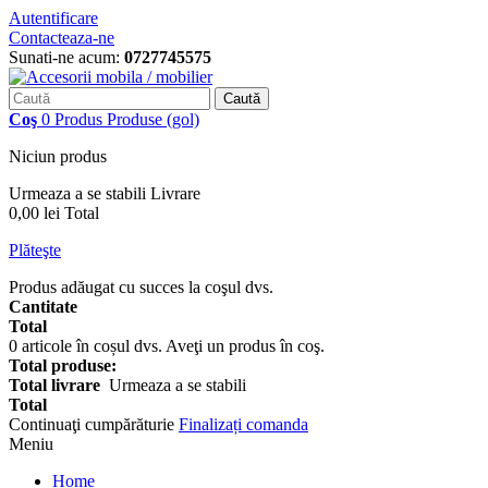
Autentificare
Contacteaza-ne
Sunati-ne acum:
0727745575
Caută
Coş
0
Produs
Produse
(gol)
Niciun produs
Urmeaza a se stabili
Livrare
0,00 lei
Total
Plăteşte
Produs adăugat cu succes la coşul dvs.
Cantitate
Total
0
articole în coșul dvs.
Aveţi un produs în coş.
Total produse:
Total livrare
Urmeaza a se stabili
Total
Continuaţi cumpărăturie
Finalizați comanda
Meniu
Home