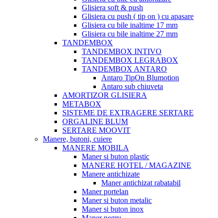
Glisiera soft & push
Glisiera cu push ( tip on ) cu apasare
Glisiera cu bile inaltime 17 mm
Glisiera cu bile inaltime 27 mm
TANDEMBOX
TANDEMBOX INTIVO
TANDEMBOX LEGRABOX
TANDEMBOX ANTARO
Antaro TipOn Blumotion
Antaro sub chiuveta
AMORTIZOR GLISIERA
METABOX
SISTEME DE EXTRAGERE SERTARE
ORGALINE BLUM
SERTARE MOOVIT
Manere, butoni, cuiere
MANERE MOBILA
Maner si buton plastic
MANERE HOTEL / MAGAZINE
Manere antichizate
Maner antichizat rabatabil
Maner portelan
Maner si buton metalic
Maner si buton inox
Maner negru