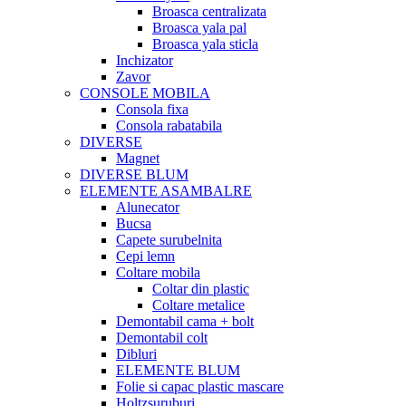
Broasca centralizata
Broasca yala pal
Broasca yala sticla
Inchizator
Zavor
CONSOLE MOBILA
Consola fixa
Consola rabatabila
DIVERSE
Magnet
DIVERSE BLUM
ELEMENTE ASAMBALRE
Alunecator
Bucsa
Capete surubelnita
Cepi lemn
Coltare mobila
Coltar din plastic
Coltare metalice
Demontabil cama + bolt
Demontabil colt
Dibluri
ELEMENTE BLUM
Folie si capac plastic mascare
Holtzsuruburi