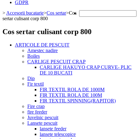
GDPR
>
Accesorii bucatarie
>
Cos sertar
>
Cos
sertar culisant corp 800
Cos sertar culisant corp 800
ARTICOLE DE PESCUIT
Amestec nadire
Boiles
CARLIGE PESCUIT CRAP
CARLIGE HAKUYO CRAP CURVE- PLIC
DE 10 BUCATI
Dip
Fir textil
FIR TEXTIL ROLA DE 1000M
FIR TEXTIL ROLA DE 100M
FIR TEXTIL SPINNING(RAPITOR)
Fire crap
fire feeder
Juvelnic pescuit
Lansete pescuit
lansete feeder
lansete telescopice