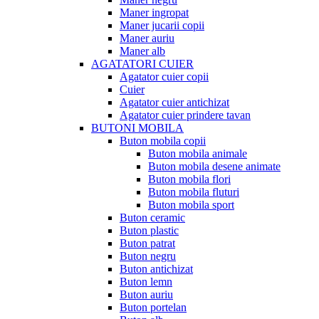
Maner ingropat
Maner jucarii copii
Maner auriu
Maner alb
AGATATORI CUIER
Agatator cuier copii
Cuier
Agatator cuier antichizat
Agatator cuier prindere tavan
BUTONI MOBILA
Buton mobila copii
Buton mobila animale
Buton mobila desene animate
Buton mobila flori
Buton mobila fluturi
Buton mobila sport
Buton ceramic
Buton plastic
Buton patrat
Buton negru
Buton antichizat
Buton lemn
Buton auriu
Buton portelan