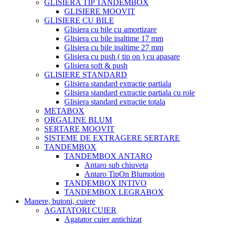
GLISIERA TIP TANDEMBOX
GLISIERE MOOVIT
GLISIERE CU BILE
Glisiera cu bile cu amortizare
Glisiera cu bile inaltime 17 mm
Glisiera cu bile inaltime 27 mm
Glisiera cu push ( tip on ) cu apasare
Glisiera soft & push
GLISIERE STANDARD
Glisiera standard extractie partiala
Glisiera standard extractie partiala cu role
Glisiera standard extractie totala
METABOX
ORGALINE BLUM
SERTARE MOOVIT
SISTEME DE EXTRAGERE SERTARE
TANDEMBOX
TANDEMBOX ANTARO
Antaro sub chiuveta
Antaro TipOn Blumotion
TANDEMBOX INTIVO
TANDEMBOX LEGRABOX
Manere, butoni, cuiere
AGATATORI CUIER
Agatator cuier antichizat