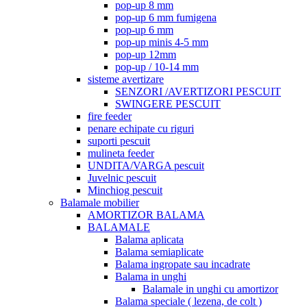
pop-up 8 mm
pop-up 6 mm fumigena
pop-up 6 mm
pop-up minis 4-5 mm
pop-up 12mm
pop-up / 10-14 mm
sisteme avertizare
SENZORI /AVERTIZORI PESCUIT
SWINGERE PESCUIT
fire feeder
penare echipate cu riguri
suporti pescuit
mulineta feeder
UNDITA/VARGA pescuit
Juvelnic pescuit
Minchiog pescuit
Balamale mobilier
AMORTIZOR BALAMA
BALAMALE
Balama aplicata
Balama semiaplicate
Balama ingropate sau incadrate
Balama in unghi
Balamale in unghi cu amortizor
Balama speciale ( lezena, de colt )