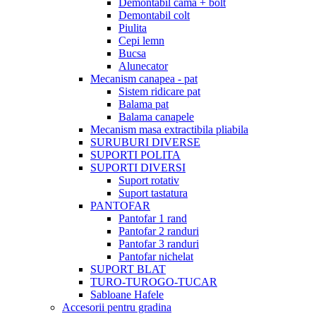
Demontabil cama + bolt
Demontabil colt
Piulita
Cepi lemn
Bucsa
Alunecator
Mecanism canapea - pat
Sistem ridicare pat
Balama pat
Balama canapele
Mecanism masa extractibila pliabila
SURUBURI DIVERSE
SUPORTI POLITA
SUPORTI DIVERSI
Suport rotativ
Suport tastatura
PANTOFAR
Pantofar 1 rand
Pantofar 2 randuri
Pantofar 3 randuri
Pantofar nichelat
SUPORT BLAT
TURO-TUROGO-TUCAR
Sabloane Hafele
Accesorii pentru gradina