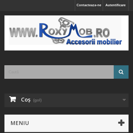
Contacteaza-ne
Autentificare
Coş
(gol)
MENIU