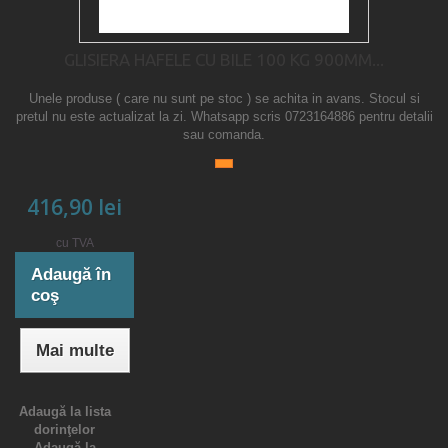
GLISIERA HAFELE CU BILE 100 KG 900MM...
Unele produse ( care nu sunt pe stoc ) se achita in avans. Stocul si
pretul nu este actualizat la zi. Whatsapp scris 0723164886 pentru detalii
sau comanda.
416,90 lei
cu TVA
Adaugă în
coş
Mai multe
Adaugă la lista
dorinţelor
Adaugă la