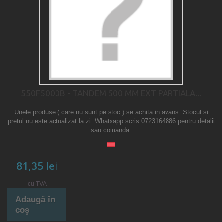
550F5000B - TANDEM 500 MM EXT PARTIALA...
Unele produse ( care nu sunt pe stoc ) se achita in avans. Stocul si
pretul nu este actualizat la zi. Whatsapp scris 0723164886 pentru detalii
sau comanda.
81,35 lei
cu TVA
Adaugă în
coş