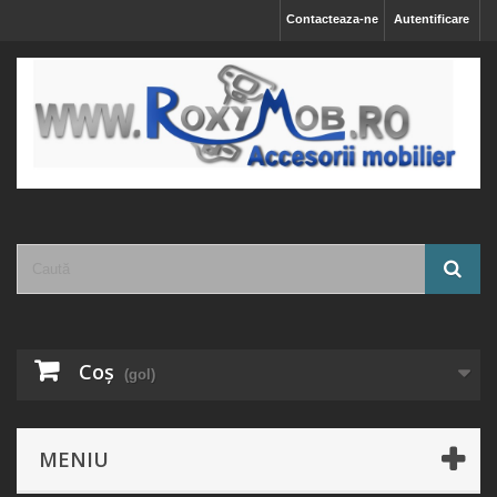
Contacteaza-ne
Autentificare
Coş
(gol)
MENIU