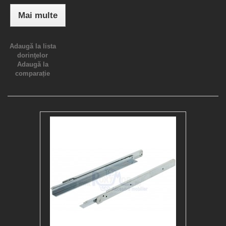
Mai multe
Adaugă la lista
dorinţelor
Adaugă la
comparație