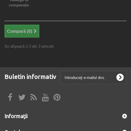
comparație
Compară (
0
)
Se afişează 1-3 din 3 articole
Buletin informativ
Informaţii