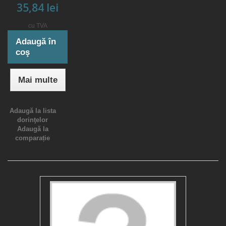
35,84 lei
cu TVA
Adaugă în
coş
Mai multe
Adaugă la lista
dorinţelor
Adaugă la
comparație