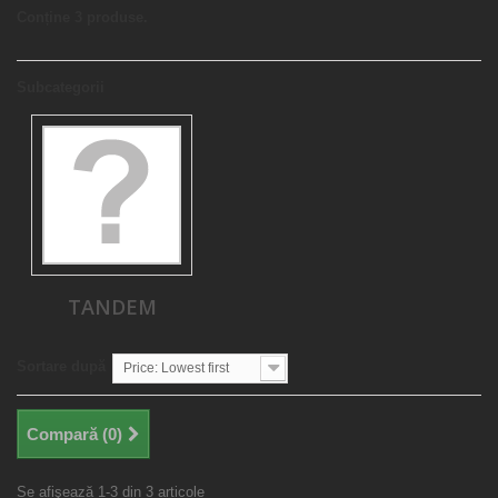
Conține 3 produse.
Subcategorii
TANDEM
Sortare după
Price: Lowest first
Compară (
0
)
Se afişează 1-3 din 3 articole