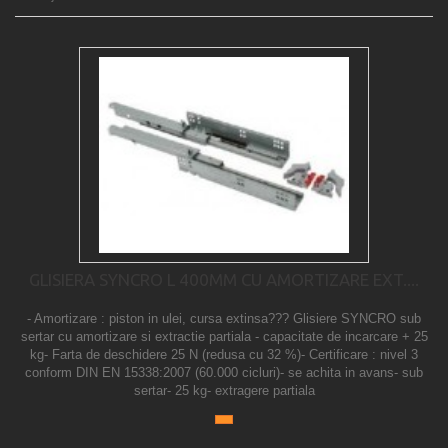
GLISIERA SYNCRO L 400MM CU AMORTIZARE EXT....
- Amortizare : piston in ulei, cursa extinsa??? Glisiere SYNCRO sub
sertar cu amortizare si extractie partiala - capacitate de incarcare + 25
kg- Farta de deschidere 25 N (redusa cu 32 %)- Certificare : nivel 3
conform DIN EN 15338:2007 (60.000 cicluri)- se achita in avans- sub
sertar- 25 kg- extragere partiala