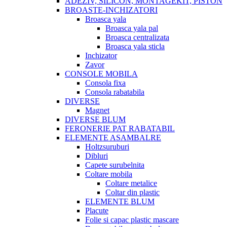
ADEZIV, SILICON, MONTAGEKIT, PISTON
BROASTE-INCHIZATORI
Broasca yala
Broasca yala pal
Broasca centralizata
Broasca yala sticla
Inchizator
Zavor
CONSOLE MOBILA
Consola fixa
Consola rabatabila
DIVERSE
Magnet
DIVERSE BLUM
FERONERIE PAT RABATABIL
ELEMENTE ASAMBALRE
Holtzsuruburi
Dibluri
Capete surubelnita
Coltare mobila
Coltare metalice
Coltar din plastic
ELEMENTE BLUM
Placute
Folie si capac plastic mascare