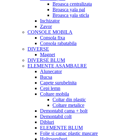
Broasca centralizata
Broasca yala pal
Broasca yala sticla
Inchizator
Zavor
CONSOLE MOBILA
Consola fixa
Consola rabatabila
DIVERSE
Magnet
DIVERSE BLUM
ELEMENTE ASAMBALRE
Alunecator
Bucsa
Capete surubelnita
Cepi lemn
Coltare mobila
Coltar din plastic
Coltare metalice
Demontabil cama + bolt
Demontabil colt
Dibluri
ELEMENTE BLUM
Folie si capac plastic mascare
Holtzsuruburi