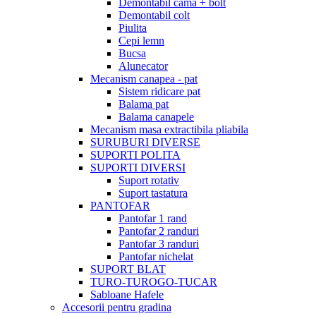
Demontabil cama + bolt
Demontabil colt
Piulita
Cepi lemn
Bucsa
Alunecator
Mecanism canapea - pat
Sistem ridicare pat
Balama pat
Balama canapele
Mecanism masa extractibila pliabila
SURUBURI DIVERSE
SUPORTI POLITA
SUPORTI DIVERSI
Suport rotativ
Suport tastatura
PANTOFAR
Pantofar 1 rand
Pantofar 2 randuri
Pantofar 3 randuri
Pantofar nichelat
SUPORT BLAT
TURO-TUROGO-TUCAR
Sabloane Hafele
Accesorii pentru gradina