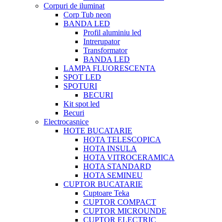
Corpuri de iluminat
Corp Tub neon
BANDA LED
Profil aluminiu led
Intrerupator
Transformator
BANDA LED
LAMPA FLUORESCENTA
SPOT LED
SPOTURI
BECURI
Kit spot led
Becuri
Electrocasnice
HOTE BUCATARIE
HOTA TELESCOPICA
HOTA INSULA
HOTA VITROCERAMICA
HOTA STANDARD
HOTA SEMINEU
CUPTOR BUCATARIE
Cuptoare Teka
CUPTOR COMPACT
CUPTOR MICROUNDE
CUPTOR ELECTRIC