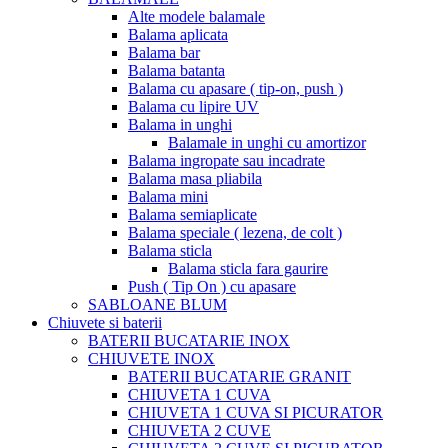
Alte modele balamale
Balama aplicata
Balama bar
Balama batanta
Balama cu apasare ( tip-on, push )
Balama cu lipire UV
Balama in unghi
Balamale in unghi cu amortizor
Balama ingropate sau incadrate
Balama masa pliabila
Balama mini
Balama semiaplicate
Balama speciale ( lezena, de colt )
Balama sticla
Balama sticla fara gaurire
Push ( Tip On ) cu apasare
SABLOANE BLUM
Chiuvete si baterii
BATERII BUCATARIE INOX
CHIUVETE INOX
BATERII BUCATARIE GRANIT
CHIUVETA 1 CUVA
CHIUVETA 1 CUVA SI PICURATOR
CHIUVETA 2 CUVE