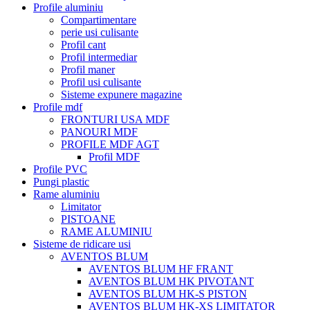
Profile aluminiu
Compartimentare
perie usi culisante
Profil cant
Profil intermediar
Profil maner
Profil usi culisante
Sisteme expunere magazine
Profile mdf
FRONTURI USA MDF
PANOURI MDF
PROFILE MDF AGT
Profil MDF
Profile PVC
Pungi plastic
Rame aluminiu
Limitator
PISTOANE
RAME ALUMINIU
Sisteme de ridicare usi
AVENTOS BLUM
AVENTOS BLUM HF FRANT
AVENTOS BLUM HK PIVOTANT
AVENTOS BLUM HK-S PISTON
AVENTOS BLUM HK-XS LIMITATOR