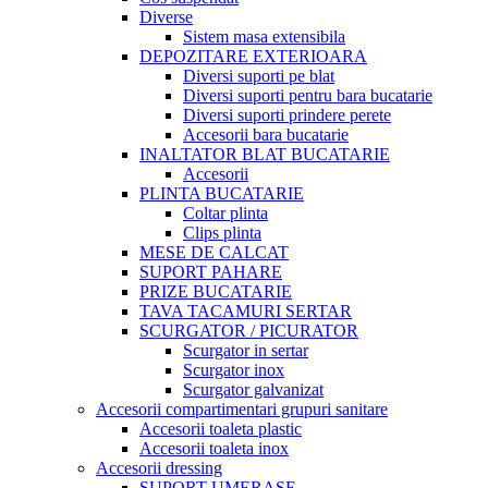
Diverse
Sistem masa extensibila
DEPOZITARE EXTERIOARA
Diversi suporti pe blat
Diversi suporti pentru bara bucatarie
Diversi suporti prindere perete
Accesorii bara bucatarie
INALTATOR BLAT BUCATARIE
Accesorii
PLINTA BUCATARIE
Coltar plinta
Clips plinta
MESE DE CALCAT
SUPORT PAHARE
PRIZE BUCATARIE
TAVA TACAMURI SERTAR
SCURGATOR / PICURATOR
Scurgator in sertar
Scurgator inox
Scurgator galvanizat
Accesorii compartimentari grupuri sanitare
Accesorii toaleta plastic
Accesorii toaleta inox
Accesorii dressing
SUPORT UMERASE