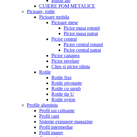
Buton alb
CUIERE POM METALICE
Picioare, rotile
Picioare mobila
Picioare mese
Picior masa rotund
Picior masa patrat
Picior central
Picior central rotund
Picior central patrat
Picior canapea
Picior nivelare
Clips si picior plinta
Rotile
Rotile fixe
Rotile pivotante
Rotile cu surub
Rotile tip U
Rotile nylon
Profile aluminiu
Profil usi culisante
Profil cant
Sisteme expunere magazine
Profil intermediar
Profil maner