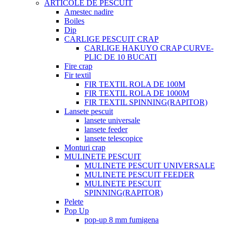
ARTICOLE DE PESCUIT
Amestec nadire
Boiles
Dip
CARLIGE PESCUIT CRAP
CARLIGE HAKUYO CRAP CURVE-
PLIC DE 10 BUCATI
Fire crap
Fir textil
FIR TEXTIL ROLA DE 100M
FIR TEXTIL ROLA DE 1000M
FIR TEXTIL SPINNING(RAPITOR)
Lansete pescuit
lansete universale
lansete feeder
lansete telescopice
Monturi crap
MULINETE PESCUIT
MULINETE PESCUIT UNIVERSALE
MULINETE PESCUIT FEEDER
MULINETE PESCUIT
SPINNING(RAPITOR)
Pelete
Pop Up
pop-up 8 mm fumigena