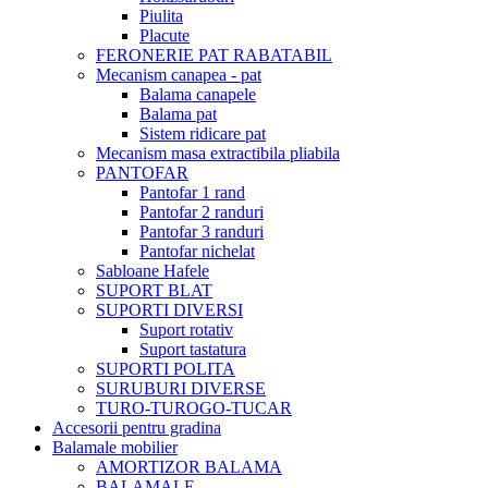
Piulita
Placute
FERONERIE PAT RABATABIL
Mecanism canapea - pat
Balama canapele
Balama pat
Sistem ridicare pat
Mecanism masa extractibila pliabila
PANTOFAR
Pantofar 1 rand
Pantofar 2 randuri
Pantofar 3 randuri
Pantofar nichelat
Sabloane Hafele
SUPORT BLAT
SUPORTI DIVERSI
Suport rotativ
Suport tastatura
SUPORTI POLITA
SURUBURI DIVERSE
TURO-TUROGO-TUCAR
Accesorii pentru gradina
Balamale mobilier
AMORTIZOR BALAMA
BALAMALE