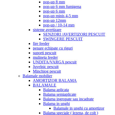
pop-up 8 mm
pop-up 6 mm fumigena
pop-up 6 mm
pop-up minis 4-5 mm
pop-up 12mm
pop-up / 10-14 mm
sisteme avertizare
SENZORI /AVERTIZORI PESCUIT
SWINGERE PESCUIT
fire feeder
penare echipate cu riguri
suporti pescuit
mulineta feeder
UNDITA/VARGA pescuit
Juvelnic pescuit
Minchiog pescuit
Balamale mobilier
AMORTIZOR BALAMA
BALAMALE
Balama aplicata
Balama semiaplicate
Balama ingropate sau incadrate
Balama in unghi
Balamale in unghi cu amortizor
Balama speciale ( lezena, de colt )