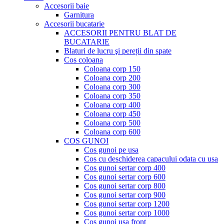
Accesorii baie
Garnitura
Accesorii bucatarie
ACCESORII PENTRU BLAT DE
BUCATARIE
Blaturi de lucru şi pereții din spate
Cos coloana
Coloana corp 150
Coloana corp 200
Coloana corp 300
Coloana corp 350
Coloana corp 400
Coloana corp 450
Coloana corp 500
Coloana corp 600
COS GUNOI
Cos gunoi pe usa
Cos cu deschiderea capacului odata cu usa
Cos gunoi sertar corp 400
Cos gunoi sertar corp 600
Cos gunoi sertar corp 800
Cos gunoi sertar corp 900
Cos gunoi sertar corp 1200
Cos gunoi sertar corp 1000
Cos gunoi usa front