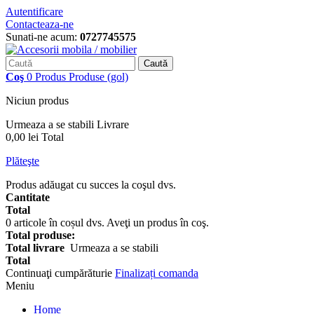
Autentificare
Contacteaza-ne
Sunati-ne acum:
0727745575
Caută
Coş
0
Produs
Produse
(gol)
Niciun produs
Urmeaza a se stabili
Livrare
0,00 lei
Total
Plăteşte
Produs adăugat cu succes la coşul dvs.
Cantitate
Total
0
articole în coșul dvs.
Aveţi un produs în coş.
Total produse:
Total livrare
Urmeaza a se stabili
Total
Continuaţi cumpărăturie
Finalizați comanda
Meniu
Home