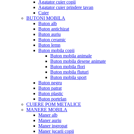
Agatator cuier copii
Agatator cuier prindere tavan
Cuier
BUTONI MOBILA
Buton alb
Buton antichizat
Buton auriu
Buton ceramic
Buton lemn
Buton mobila copii
Buton mobila animale
Buton mobila desene animate
Buton mobila flori
Buton mobila fluturi
Buton mobila sport
Buton negru
Buton patrat
Buton plastic
Buton portelan
CUIERE POM METALICE
MANERE MOBILA
Maner alb
Maner auriu
Maner ingropat
Maner jucarii copii