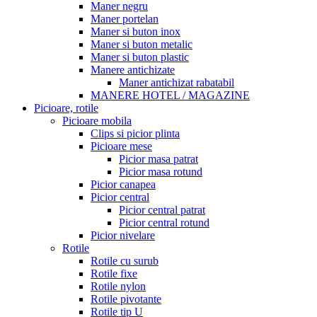
Maner negru
Maner portelan
Maner si buton inox
Maner si buton metalic
Maner si buton plastic
Manere antichizate
Maner antichizat rabatabil
MANERE HOTEL / MAGAZINE
Picioare, rotile
Picioare mobila
Clips si picior plinta
Picioare mese
Picior masa patrat
Picior masa rotund
Picior canapea
Picior central
Picior central patrat
Picior central rotund
Picior nivelare
Rotile
Rotile cu surub
Rotile fixe
Rotile nylon
Rotile pivotante
Rotile tip U