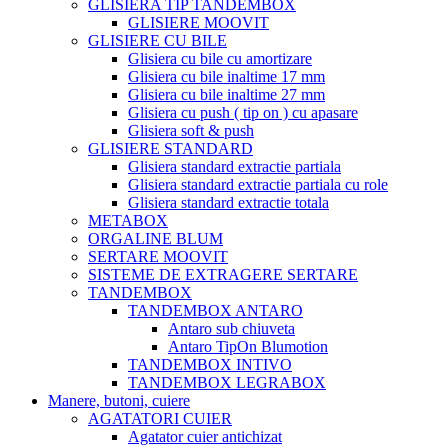
GLISIERA TIP TANDEMBOX
GLISIERE MOOVIT
GLISIERE CU BILE
Glisiera cu bile cu amortizare
Glisiera cu bile inaltime 17 mm
Glisiera cu bile inaltime 27 mm
Glisiera cu push ( tip on ) cu apasare
Glisiera soft & push
GLISIERE STANDARD
Glisiera standard extractie partiala
Glisiera standard extractie partiala cu role
Glisiera standard extractie totala
METABOX
ORGALINE BLUM
SERTARE MOOVIT
SISTEME DE EXTRAGERE SERTARE
TANDEMBOX
TANDEMBOX ANTARO
Antaro sub chiuveta
Antaro TipOn Blumotion
TANDEMBOX INTIVO
TANDEMBOX LEGRABOX
Manere, butoni, cuiere
AGATATORI CUIER
Agatator cuier antichizat