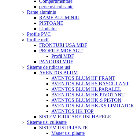
Compartimentare
perie usi culisante
Rame aluminiu
RAME ALUMINIU
PISTOANE
Limitator
Profile PVC
Profile mdf
FRONTURI USA MDF
PROFILE MDF AGT
Profil MDF
PANOURI MDF
Sisteme de ridicare usi
AVENTOS BLUM
AVENTOS BLUM HF FRANT
AVENTOS BLUM HS BASCULANT
AVENTOS BLUM HL PARALEL
AVENTOS BLUM HK PIVOTANT
AVENTOS BLUM HK-S PISTON
AVENTOS BLUM HK-XS LIMITATOR
AVENTOS HK TOP
SISTEM RIDICARE USI HAFELE
Sisteme usi culisante
SISTEM USI PLIANTE
Maner usi pliante