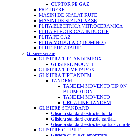
CUPTOR PE GAZ
FRIGIDERE
MASINI DE SPALAT RUFE
MASINI DE SPALAT VASE
PLITA ELECTRICA VITROCERAMICA
PLITA ELECTRICAA INDUCTIE
PLITA PE GAZ
PLITA MODULAR ( DOMINO )
PLITE BUCATARIE
Glisiere sertare
GLISIERA TIP TANDEMBOX
GLISIERE MOOVIT
GLISIERA TIP METABOX
GLISIERA TIP TANDEM
TANDEM
TANDEM MOVENTO TIP ON
BLUMOTION
TANDEM MOVENTO
ORGALINE TANDEM
GLISIERE STANDARD
Glisiera standard extractie totala
Glisiera standard extractie partiala
Glisiera standard extractie partiala cu role
GLISIERE CU BILE
Glisiera cu bile cu amortizare