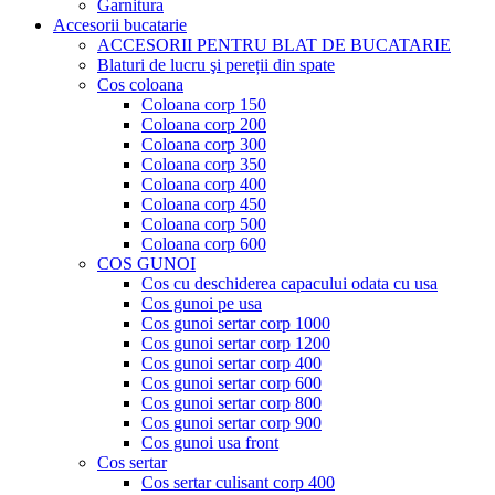
Garnitura
Accesorii bucatarie
ACCESORII PENTRU BLAT DE BUCATARIE
Blaturi de lucru şi pereții din spate
Cos coloana
Coloana corp 150
Coloana corp 200
Coloana corp 300
Coloana corp 350
Coloana corp 400
Coloana corp 450
Coloana corp 500
Coloana corp 600
COS GUNOI
Cos cu deschiderea capacului odata cu usa
Cos gunoi pe usa
Cos gunoi sertar corp 1000
Cos gunoi sertar corp 1200
Cos gunoi sertar corp 400
Cos gunoi sertar corp 600
Cos gunoi sertar corp 800
Cos gunoi sertar corp 900
Cos gunoi usa front
Cos sertar
Cos sertar culisant corp 400