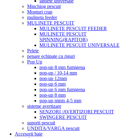
lansete universale
Minchiog pescuit
Monturi crap
mulineta feeder
MULINETE PESCUIT
MULINETE PESCUIT FEEDER
MULINETE PESCUIT
SPINNING(RAPITOR)
MULINETE PESCUIT UNIVERSALE
Pelete
penare echipate cu riguri
Pop Up
pop-up 8 mm fumigena
pop-up / 10-14 mm
pop-up 12mm
pop-up 6 mm
pop-up 6 mm fumigena
pop-up 8 mm
pop-up minis 4-5 mm
sisteme avertizare
SENZORI /AVERTIZORI PESCUIT
SWINGERE PESCUIT
suporti pescuit
UNDITA/VARGA pescuit
Accesorii baie