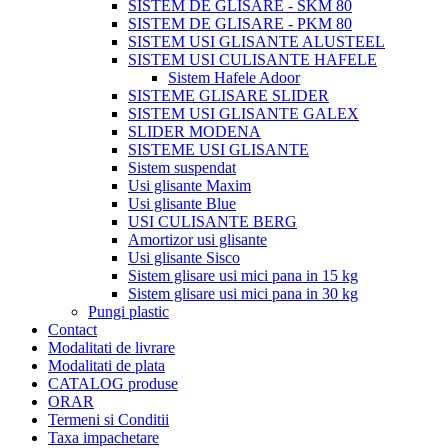
SISTEM DE GLISARE - SKM 80
SISTEM DE GLISARE - PKM 80
SISTEM USI GLISANTE ALUSTEEL
SISTEM USI CULISANTE HAFELE
Sistem Hafele Adoor
SISTEME GLISARE SLIDER
SISTEM USI GLISANTE GALEX
SLIDER MODENA
SISTEME USI GLISANTE
Sistem suspendat
Usi glisante Maxim
Usi glisante Blue
USI CULISANTE BERG
Amortizor usi glisante
Usi glisante Sisco
Sistem glisare usi mici pana in 15 kg
Sistem glisare usi mici pana in 30 kg
Pungi plastic
Contact
Modalitati de livrare
Modalitati de plata
CATALOG produse
ORAR
Termeni si Conditii
Taxa impachetare