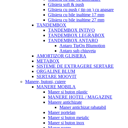
Glisiera soft & push
Glisiera cu push ( tip on ) cu apasare
Glisiera cu bile inaltime 17 mm
Glisiera cu bile inaltime 27 mm
TANDEMBOX
TANDEMBOX INTIVO
TANDEMBOX LEGRABOX
TANDEMBOX ANTARO
Antaro TipOn Blumotion
Antaro sub chiuveta
AMORTIZOR GLISIERA
METABOX
SISTEME DE EXTRAGERE SERTARE
ORGALINE BLUM
SERTARE MOOVIT
Manere, butoni, cuiere
MANERE MOBILA
Maner si buton plastic
MANERE HOTEL / MAGAZINE
Manere antichizate
Maner antichizat rabatabil
Maner portelan
Maner si buton metalic
Maner si buton inox
Maner negru