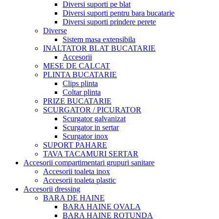
Diversi suporti pe blat
Diversi suporti pentru bara bucatarie
Diversi suporti prindere perete
Diverse
Sistem masa extensibila
INALTATOR BLAT BUCATARIE
Accesorii
MESE DE CALCAT
PLINTA BUCATARIE
Clips plinta
Coltar plinta
PRIZE BUCATARIE
SCURGATOR / PICURATOR
Scurgator galvanizat
Scurgator in sertar
Scurgator inox
SUPORT PAHARE
TAVA TACAMURI SERTAR
Accesorii compartimentari grupuri sanitare
Accesorii toaleta inox
Accesorii toaleta plastic
Accesorii dressing
BARA DE HAINE
BARA HAINE OVALA
BARA HAINE ROTUNDA