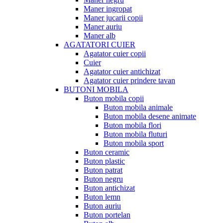
Maner ingropat
Maner jucarii copii
Maner auriu
Maner alb
AGATATORI CUIER
Agatator cuier copii
Cuier
Agatator cuier antichizat
Agatator cuier prindere tavan
BUTONI MOBILA
Buton mobila copii
Buton mobila animale
Buton mobila desene animate
Buton mobila flori
Buton mobila fluturi
Buton mobila sport
Buton ceramic
Buton plastic
Buton patrat
Buton negru
Buton antichizat
Buton lemn
Buton auriu
Buton portelan