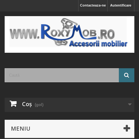
Contacteaza-ne
Autentificare
Coş
(gol)
MENIU