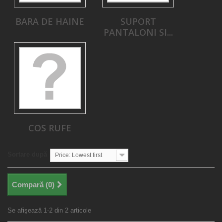
BARA DE HAINE
SUPORT
PANTALONI SI...
COS RUFE
Sortare după
Price: Lowest first
Compară (
0
)
Se afişează 1-2 din 2 articole