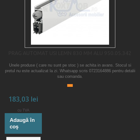
PRAG AUTOMAT USI LEMN 830 MM ALU 950.05.342
Unele produse ( care nu sunt pe stoc ) se achita in avans. Stocul si
pretul nu este actualizat la zi. Whatsapp scris 0723164886 pentru detalii
sau comanda.
183,03 lei
cu TVA
Adaugă în
coş