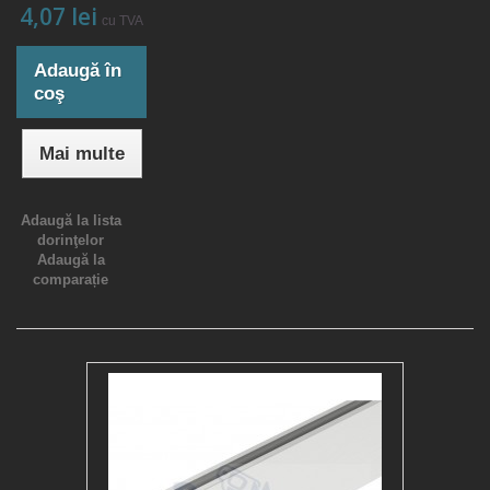
4,07 lei
cu TVA
Adaugă în
coş
Mai multe
Adaugă la lista
dorinţelor
Adaugă la
comparație