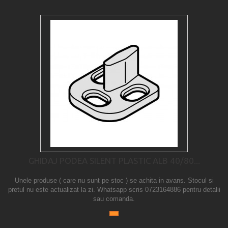
GHIDAJ PODEA SILENT PLASTIC ALB 40/80...
Unele produse ( care nu sunt pe stoc ) se achita in avans. Stocul si
pretul nu este actualizat la zi. Whatsapp scris 0723164886 pentru detalii
sau comanda.