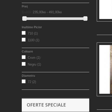
Preț
Gamă:
235,00lei - 491,00lei
Inaltime Picior
710
(1)
1100
(1)
Culoare
Crom
(1)
Negru
(1)
Diametru
72
(2)
OFERTE SPECIALE