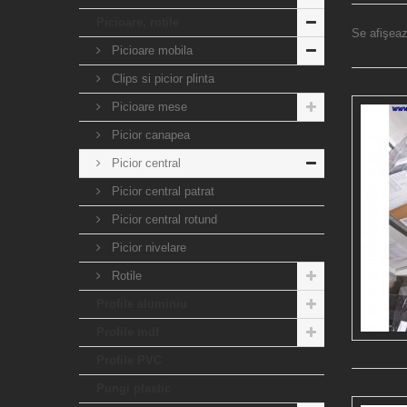
Picioare, rotile
Se afişeaz
Picioare mobila
Clips si picior plinta
Picioare mese
Picior canapea
Picior central
Picior central patrat
Picior central rotund
Picior nivelare
Rotile
Profile aluminiu
Profile mdf
Profile PVC
Pungi plastic