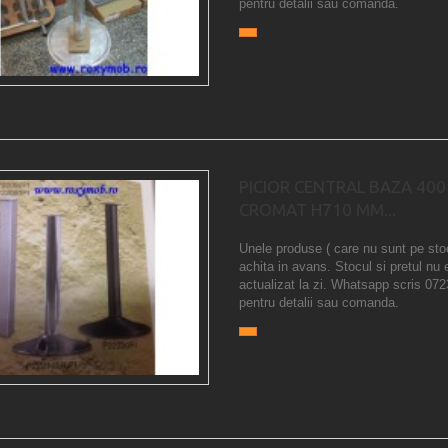
pentru detalii sau comanda.
PICIOR CENTRAL BAZA 40
CROMAT H710 MM...
Unele produse ( care nu sunt pe sto
achita in avans. Stocul si pretul nu 
actualizat la zi. Whatsapp scris 07
pentru detalii sau comanda.