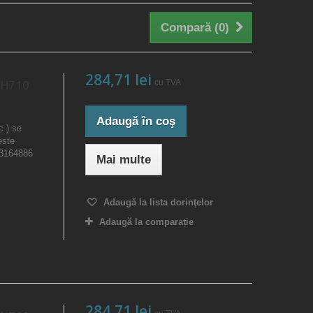
Compară (
0
)
284,71 lei
cu TVA
 H710
Adaugă în coş
c ) se
este
23164886
Mai multe
Adaugă la lista dorinţelor
Adaugă la comparație
284,71 lei