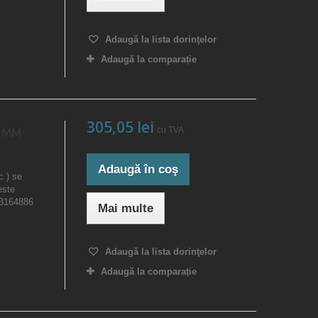
Adaugă la lista dorinţelor
Adaugă la comparație
305,05 lei
cu TVA
0 MM
Adaugă în coş
c ) se
este
23164886
Mai multe
Adaugă la lista dorinţelor
Adaugă la comparație