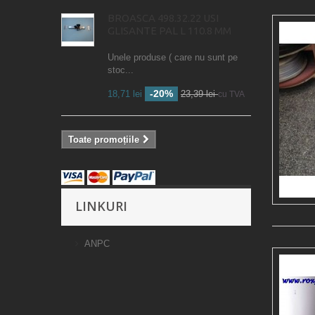
BROASCA 498.32.22 USI
GLISANTE PAL L 110.8 MM
Unele produse ( care nu sunt pe
stoc...
-20%
18,71 lei
23,39 lei
cu TVA
Toate promoțiile
LINKURI
ANPC