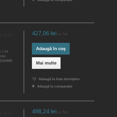
427,06 lei
cu TVA
M, D72
Adaugă în coş
c ) se
este
23164886
Mai multe
Adaugă la lista dorinţelor
Adaugă la comparație
498,24 lei
cu TVA
M, D72