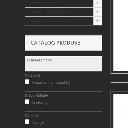
Rame aluminiu
Sisteme de ridicare usi
Sisteme usi culisante
CATALOG PRODUSE
Activează filtre:
Categorii
Picior central rotund
(3)
Disponibilitate
În stoc
(9)
Condiție
Nou
(9)