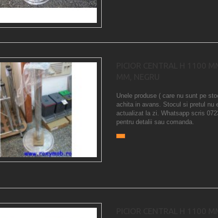
PICIOR CENTRAL H 1100 M
MM, NEGRU
Unele produse ( care nu sunt pe sto
achita in avans. Stocul si pretul nu 
actualizat la zi. Whatsapp scris 07
pentru detalii sau comanda.
PICIOR CENTRAL H 1100 M