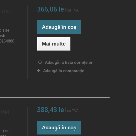
366,06 lei
cu TVA
, D60
Adaugă în coş
c ) se
este
23164886
Mai multe
Adaugă la lista dorinţelor
Adaugă la comparație
388,43 lei
cu TVA
0 MM
Adaugă în coş
c ) se