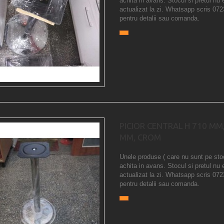
achita in avans. Stocul si pretul nu 
actualizat la zi. Whatsapp scris 07
pentru detalii sau comanda.
PICIOR CENTRAL H 710 MM
MM, CROM
Unele produse ( care nu sunt pe sto
achita in avans. Stocul si pretul nu 
actualizat la zi. Whatsapp scris 07
pentru detalii sau comanda.