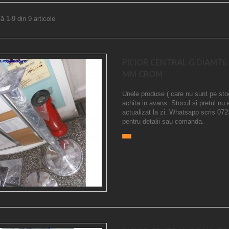
ă 1-9 din 9 articole
PICIOR CENTRAL G DIAM76
MM CROM
Unele produse ( care nu sunt pe sto
achita in avans. Stocul si pretul nu 
actualizat la zi. Whatsapp scris 07
pentru detalii sau comanda.