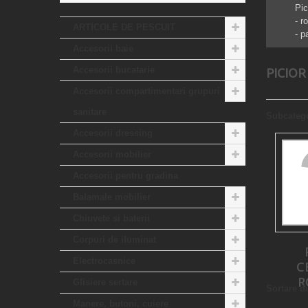
Pic
- r
ARTICOLE DE PESCUIT
- p
Accesorii baie
Accesorii bucatarie
PICIO
Accesorii compartimentari grupuri
sanitare
Subcatego
Accesorii dressing
Accesorii mobilier
Accesorii pentru gradina
Balamale mobilier
Chiuvete si baterii
Corpuri de iluminat
Electrocasnice
C
R
Glisiere sertare
Sortare d
Manere, butoni, cuiere