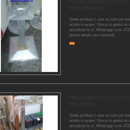
PICIOR CENTRAL G DIAM76
MM CROM MAT
Unele produse ( care nu sunt pe sto
achita in avans. Stocul si pretul nu 
actualizat la zi. Whatsapp scris 07
pentru detalii sau comanda.
PICIOR CENTRAL H 710 MM
MM, CROM
Unele produse ( care nu sunt pe sto
achita in avans. Stocul si pretul nu 
actualizat la zi. Whatsapp scris 07