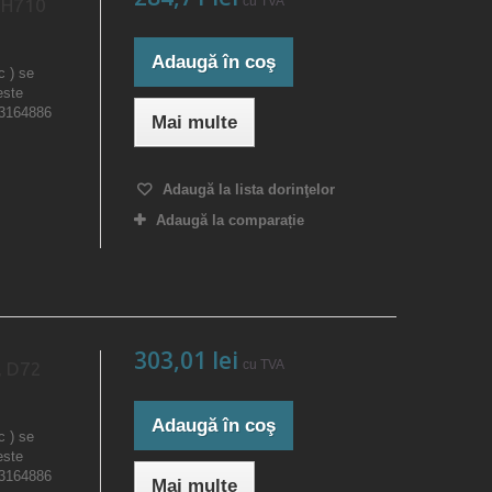
cu TVA
 H710
Adaugă în coş
c ) se
este
23164886
Mai multe
Adaugă la lista dorinţelor
Adaugă la comparație
303,01 lei
cu TVA
, D72
Adaugă în coş
c ) se
este
23164886
Mai multe