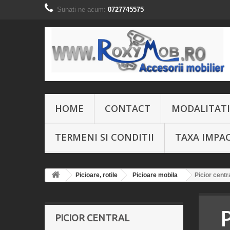
Sunati-ne acum:
0727745575
HOME
CONTACT
MODALITATI
TERMENI SI CONDITII
TAXA IMPA
Picioare, rotile
Picioare mobila
Picior centr
P
PICIOR CENTRAL