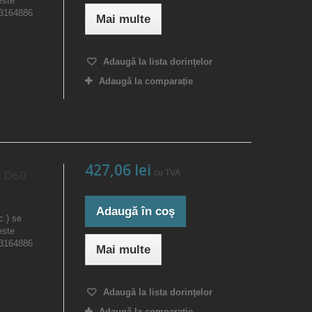
este
23164886
Mai multe
Adaugă la lista dorinţelor
Adaugă la comparație
427,06 lei
cu TVA
, D60
Adaugă în coş
c ) se
este
23164886
Mai multe
Adaugă la lista dorinţelor
Adaugă la comparație