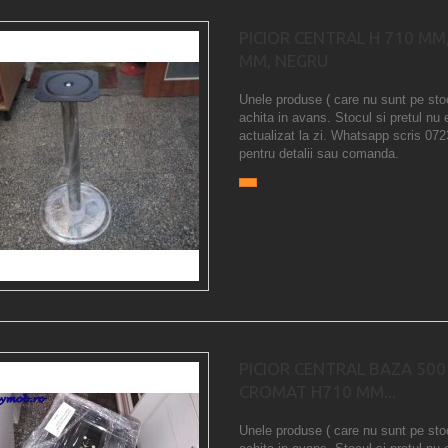
PICIOR CENTRAL H 710 MM
MM, NEGRU
Unele produse ( care nu sunt pe sto
achita in avans. Stocul si pretul nu 
actualizat la zi. Whatsapp scris 07
pentru detalii sau comanda.
PICIOR CENTRAL BAZA 50
CROMAT H710 MM...
Unele produse ( care nu sunt pe sto