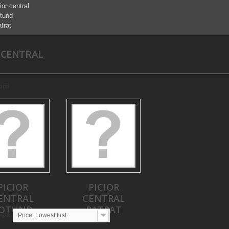
ior central
otund
atrat
R CENTRAL
rii
PICIOR
PICIOR
ENTRAL
CENTRAL
OTUND
PATRAT
upă
Price: Lowest first