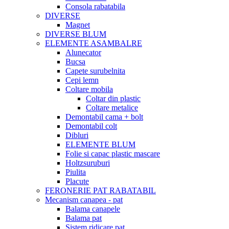
Consola rabatabila
DIVERSE
Magnet
DIVERSE BLUM
ELEMENTE ASAMBALRE
Alunecator
Bucsa
Capete surubelnita
Cepi lemn
Coltare mobila
Coltar din plastic
Coltare metalice
Demontabil cama + bolt
Demontabil colt
Dibluri
ELEMENTE BLUM
Folie si capac plastic mascare
Holtzsuruburi
Piulita
Placute
FERONERIE PAT RABATABIL
Mecanism canapea - pat
Balama canapele
Balama pat
Sistem ridicare pat