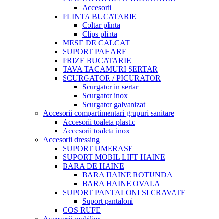
Accesorii
PLINTA BUCATARIE
Coltar plinta
Clips plinta
MESE DE CALCAT
SUPORT PAHARE
PRIZE BUCATARIE
TAVA TACAMURI SERTAR
SCURGATOR / PICURATOR
Scurgator in sertar
Scurgator inox
Scurgator galvanizat
Accesorii compartimentari grupuri sanitare
Accesorii toaleta plastic
Accesorii toaleta inox
Accesorii dressing
SUPORT UMERASE
SUPORT MOBIL LIFT HAINE
BARA DE HAINE
BARA HAINE ROTUNDA
BARA HAINE OVALA
SUPORT PANTALONI SI CRAVATE
Suport pantaloni
COS RUFE
Accesorii mobilier