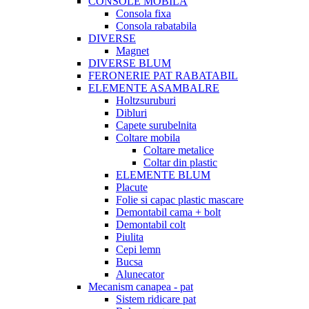
CONSOLE MOBILA
Consola fixa
Consola rabatabila
DIVERSE
Magnet
DIVERSE BLUM
FERONERIE PAT RABATABIL
ELEMENTE ASAMBALRE
Holtzsuruburi
Dibluri
Capete surubelnita
Coltare mobila
Coltare metalice
Coltar din plastic
ELEMENTE BLUM
Placute
Folie si capac plastic mascare
Demontabil cama + bolt
Demontabil colt
Piulita
Cepi lemn
Bucsa
Alunecator
Mecanism canapea - pat
Sistem ridicare pat