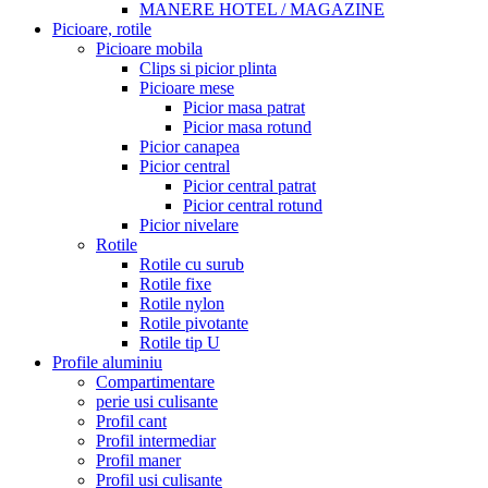
MANERE HOTEL / MAGAZINE
Picioare, rotile
Picioare mobila
Clips si picior plinta
Picioare mese
Picior masa patrat
Picior masa rotund
Picior canapea
Picior central
Picior central patrat
Picior central rotund
Picior nivelare
Rotile
Rotile cu surub
Rotile fixe
Rotile nylon
Rotile pivotante
Rotile tip U
Profile aluminiu
Compartimentare
perie usi culisante
Profil cant
Profil intermediar
Profil maner
Profil usi culisante