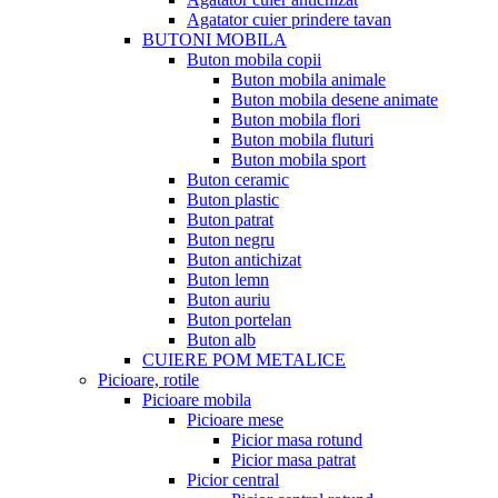
Agatator cuier prindere tavan
BUTONI MOBILA
Buton mobila copii
Buton mobila animale
Buton mobila desene animate
Buton mobila flori
Buton mobila fluturi
Buton mobila sport
Buton ceramic
Buton plastic
Buton patrat
Buton negru
Buton antichizat
Buton lemn
Buton auriu
Buton portelan
Buton alb
CUIERE POM METALICE
Picioare, rotile
Picioare mobila
Picioare mese
Picior masa rotund
Picior masa patrat
Picior central