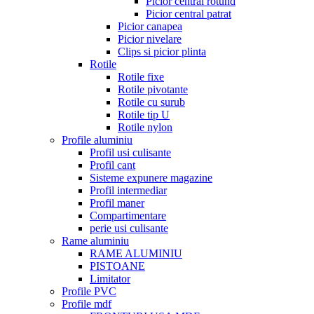
Picior central rotund
Picior central patrat
Picior canapea
Picior nivelare
Clips si picior plinta
Rotile
Rotile fixe
Rotile pivotante
Rotile cu surub
Rotile tip U
Rotile nylon
Profile aluminiu
Profil usi culisante
Profil cant
Sisteme expunere magazine
Profil intermediar
Profil maner
Compartimentare
perie usi culisante
Rame aluminiu
RAME ALUMINIU
PISTOANE
Limitator
Profile PVC
Profile mdf