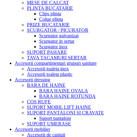
MESE DE CALCAT
PLINTA BUCATARIE
Clips plinta
Coltar plinta
PRIZE BUCATARIE
SCURGATOR / PICURATOR
Scurgator galvanizat
Scurgator in sertar
Scurgator inox
SUPORT PAHARE
TAVA TACAMURI SERTAR
Accesorii compartimentari grupuri sanitare
Accesorii toaleta inox
Accesorii toaleta plastic
Accesorii dressing
BARA DE HAINE
BARA HAINE OVALA
BARA HAINE ROTUNDA
COS RUFE
SUPORT MOBIL LIFT HAINE
SUPORT PANTALONI SI CRAVATE
Suport pantaloni
SUPORT UMERASE
Accesorii mobilier
Accesorii de cantuit