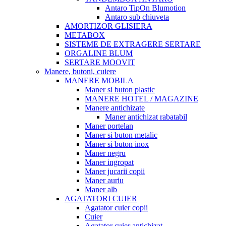
Antaro TipOn Blumotion
Antaro sub chiuveta
AMORTIZOR GLISIERA
METABOX
SISTEME DE EXTRAGERE SERTARE
ORGALINE BLUM
SERTARE MOOVIT
Manere, butoni, cuiere
MANERE MOBILA
Maner si buton plastic
MANERE HOTEL / MAGAZINE
Manere antichizate
Maner antichizat rabatabil
Maner portelan
Maner si buton metalic
Maner si buton inox
Maner negru
Maner ingropat
Maner jucarii copii
Maner auriu
Maner alb
AGATATORI CUIER
Agatator cuier copii
Cuier
Agatator cuier antichizat