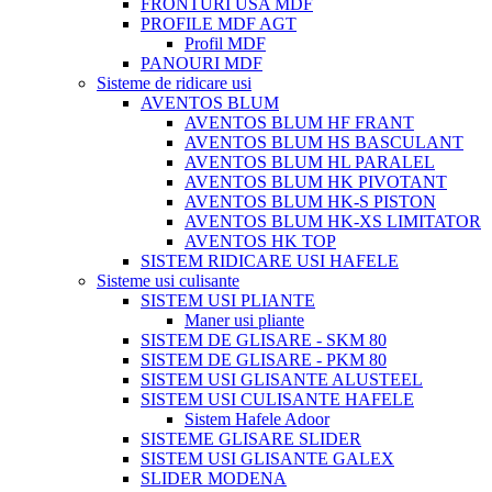
FRONTURI USA MDF
PROFILE MDF AGT
Profil MDF
PANOURI MDF
Sisteme de ridicare usi
AVENTOS BLUM
AVENTOS BLUM HF FRANT
AVENTOS BLUM HS BASCULANT
AVENTOS BLUM HL PARALEL
AVENTOS BLUM HK PIVOTANT
AVENTOS BLUM HK-S PISTON
AVENTOS BLUM HK-XS LIMITATOR
AVENTOS HK TOP
SISTEM RIDICARE USI HAFELE
Sisteme usi culisante
SISTEM USI PLIANTE
Maner usi pliante
SISTEM DE GLISARE - SKM 80
SISTEM DE GLISARE - PKM 80
SISTEM USI GLISANTE ALUSTEEL
SISTEM USI CULISANTE HAFELE
Sistem Hafele Adoor
SISTEME GLISARE SLIDER
SISTEM USI GLISANTE GALEX
SLIDER MODENA