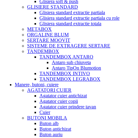
Glisiera soft & push
GLISIERE STANDARD
Glisiera standard extractie partiala
Glisiera standard extractie partiala cu role
Glisiera standard extractie totala
METABOX
ORGALINE BLUM
SERTARE MOOVIT
SISTEME DE EXTRAGERE SERTARE
TANDEMBOX
TANDEMBOX ANTARO
Antaro sub chiuveta
Antaro TipOn Blumotion
TANDEMBOX INTIVO
TANDEMBOX LEGRABOX
Manere, butoni, cuiere
AGATATORI CUIER
Agatator cuier antichizat
Agatator cuier copii
Agatator cuier prindere tavan
Cuier
BUTONI MOBILA
Buton alb
Buton antichizat
Buton auriu