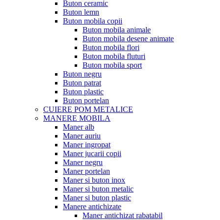
Buton ceramic
Buton lemn
Buton mobila copii
Buton mobila animale
Buton mobila desene animate
Buton mobila flori
Buton mobila fluturi
Buton mobila sport
Buton negru
Buton patrat
Buton plastic
Buton portelan
CUIERE POM METALICE
MANERE MOBILA
Maner alb
Maner auriu
Maner ingropat
Maner jucarii copii
Maner negru
Maner portelan
Maner si buton inox
Maner si buton metalic
Maner si buton plastic
Manere antichizate
Maner antichizat rabatabil