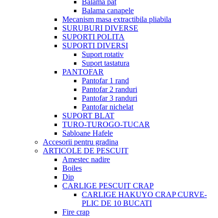
Balama pat
Balama canapele
Mecanism masa extractibila pliabila
SURUBURI DIVERSE
SUPORTI POLITA
SUPORTI DIVERSI
Suport rotativ
Suport tastatura
PANTOFAR
Pantofar 1 rand
Pantofar 2 randuri
Pantofar 3 randuri
Pantofar nichelat
SUPORT BLAT
TURO-TUROGO-TUCAR
Sabloane Hafele
Accesorii pentru gradina
ARTICOLE DE PESCUIT
Amestec nadire
Boiles
Dip
CARLIGE PESCUIT CRAP
CARLIGE HAKUYO CRAP CURVE-
PLIC DE 10 BUCATI
Fire crap