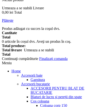
Urmeaza a se stabili
Livrare
0,00 lei
Total
Plăteşte
Produs adăugat cu succes la coşul dvs.
Cantitate
Total
0
articole în coșul dvs.
Aveţi un produs în coş.
Total produse:
Total livrare
Urmeaza a se stabili
Total
Continuaţi cumpărăturie
Finalizați comanda
Meniu
Home
Accesorii baie
Garnitura
Accesorii bucatarie
ACCESORII PENTRU BLAT DE
BUCATARIE
Blaturi de lucru şi pereții din spate
Cos coloana
Coloana corp 150