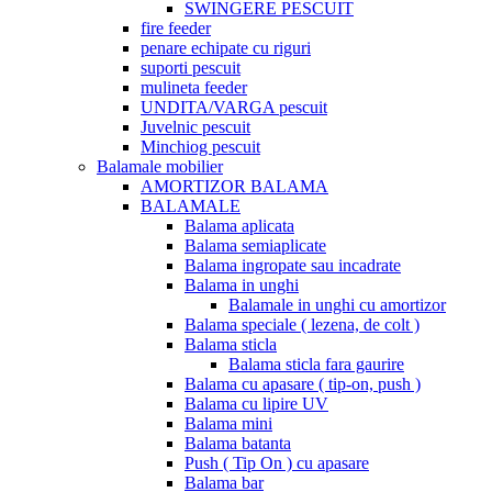
SWINGERE PESCUIT
fire feeder
penare echipate cu riguri
suporti pescuit
mulineta feeder
UNDITA/VARGA pescuit
Juvelnic pescuit
Minchiog pescuit
Balamale mobilier
AMORTIZOR BALAMA
BALAMALE
Balama aplicata
Balama semiaplicate
Balama ingropate sau incadrate
Balama in unghi
Balamale in unghi cu amortizor
Balama speciale ( lezena, de colt )
Balama sticla
Balama sticla fara gaurire
Balama cu apasare ( tip-on, push )
Balama cu lipire UV
Balama mini
Balama batanta
Push ( Tip On ) cu apasare
Balama bar