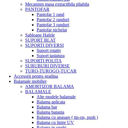
Mecanism masa extractibila pliabila
PANTOFAR
Pantofar 1 rand
Pantofar 2 randuri
Pantofar 3 randuri
Pantofar nichelat
Sabloane Hafele
SUPORT BLAT
SUPORTI DIVERSI
Suport rotativ
Suport tastatura
SUPORTI POLITA
SURUBURI DIVERSE
TURO-TUROGO-TUCAR
Accesorii pentru gradina
Balamale mobilier
AMORTIZOR BALAMA
BALAMALE
Alte modele balamale
Balama aplicata
Balama bar
Balama batanta
Balama cu apasare ( tip-on, push )
Balama cu lipire UV
Balama in unghi