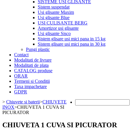
SISTEME USI GLISANTE
Sistem suspendat
Usi glisante Maxim
Usi glisante Blue
USI CULISANTE BERG
Amortizor usi glisante
Usi glisante Sisco
Sistem glisare usi mici pana in 15 kg
Sistem glisare usi mici pana in 30 kg
Pungi plastic
Contact
Modalitati de livrare
Modalitati de plata
CATALOG produse
ORAR
Termeni si Conditii
Taxa impachetare
GDPR
>
Chiuvete si baterii
>
CHIUVETE
INOX
>
CHIUVETA 1 CUVA SI
PICURATOR
CHIUVETA 1 CUVA SI PICURATOR