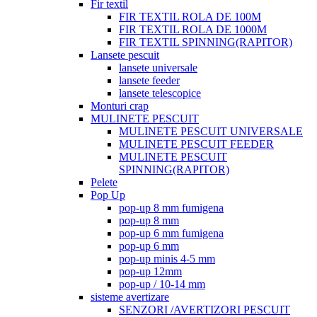
Fir textil
FIR TEXTIL ROLA DE 100M
FIR TEXTIL ROLA DE 1000M
FIR TEXTIL SPINNING(RAPITOR)
Lansete pescuit
lansete universale
lansete feeder
lansete telescopice
Monturi crap
MULINETE PESCUIT
MULINETE PESCUIT UNIVERSALE
MULINETE PESCUIT FEEDER
MULINETE PESCUIT
SPINNING(RAPITOR)
Pelete
Pop Up
pop-up 8 mm fumigena
pop-up 8 mm
pop-up 6 mm fumigena
pop-up 6 mm
pop-up minis 4-5 mm
pop-up 12mm
pop-up / 10-14 mm
sisteme avertizare
SENZORI /AVERTIZORI PESCUIT