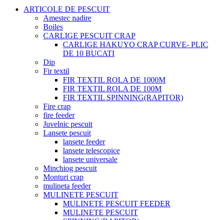
ARTICOLE DE PESCUIT
Amestec nadire
Boiles
CARLIGE PESCUIT CRAP
CARLIGE HAKUYO CRAP CURVE- PLIC
DE 10 BUCATI
Dip
Fir textil
FIR TEXTIL ROLA DE 1000M
FIR TEXTIL ROLA DE 100M
FIR TEXTIL SPINNING(RAPITOR)
Fire crap
fire feeder
Juvelnic pescuit
Lansete pescuit
lansete feeder
lansete telescopice
lansete universale
Minchiog pescuit
Monturi crap
mulineta feeder
MULINETE PESCUIT
MULINETE PESCUIT FEEDER
MULINETE PESCUIT