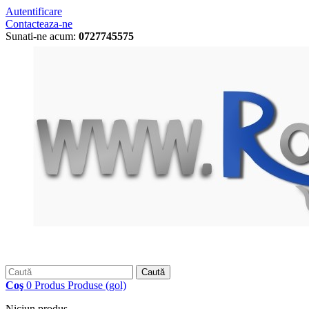
Autentificare
Contacteaza-ne
Sunati-ne acum:
0727745575
Caută
Coş
0
Produs
Produse
(gol)
Niciun produs