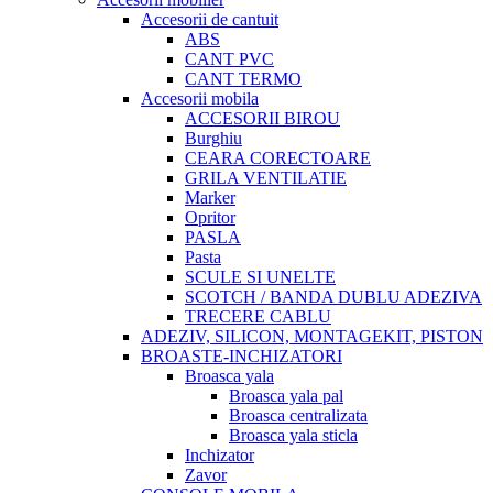
Accesorii de cantuit
ABS
CANT PVC
CANT TERMO
Accesorii mobila
ACCESORII BIROU
Burghiu
CEARA CORECTOARE
GRILA VENTILATIE
Marker
Opritor
PASLA
Pasta
SCULE SI UNELTE
SCOTCH / BANDA DUBLU ADEZIVA
TRECERE CABLU
ADEZIV, SILICON, MONTAGEKIT, PISTON
BROASTE-INCHIZATORI
Broasca yala
Broasca yala pal
Broasca centralizata
Broasca yala sticla
Inchizator
Zavor