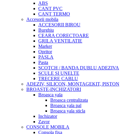
ABS
CANT PVC
CANT TERMO
Accesorii mobila
ACCESORII BIROU
Burghiu
CEARA CORECTOARE
GRILA VENTILATIE
Marker
Opritor
PASLA
Pasta
SCOTCH / BANDA DUBLU ADEZIVA
SCULE SI UNELTE
TRECERE CABLU
ADEZIV, SILICON, MONTAGEKIT, PISTON
BROASTE-INCHIZATORI
Broasca yala
Broasca centralizata
Broasca yala pal
Broasca yala sticla
Inchizator
Zavor
CONSOLE MOBILA
Consola fixa