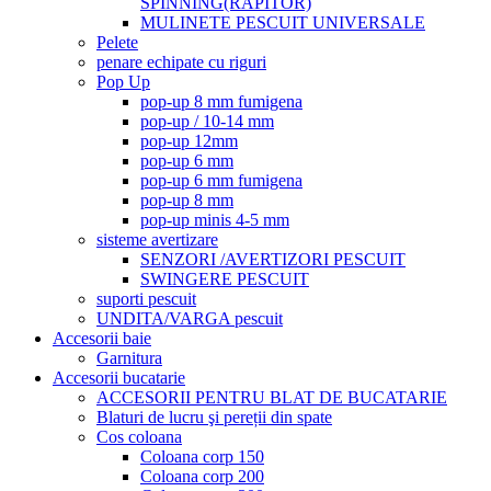
SPINNING(RAPITOR)
MULINETE PESCUIT UNIVERSALE
Pelete
penare echipate cu riguri
Pop Up
pop-up 8 mm fumigena
pop-up / 10-14 mm
pop-up 12mm
pop-up 6 mm
pop-up 6 mm fumigena
pop-up 8 mm
pop-up minis 4-5 mm
sisteme avertizare
SENZORI /AVERTIZORI PESCUIT
SWINGERE PESCUIT
suporti pescuit
UNDITA/VARGA pescuit
Accesorii baie
Garnitura
Accesorii bucatarie
ACCESORII PENTRU BLAT DE BUCATARIE
Blaturi de lucru şi pereții din spate
Cos coloana
Coloana corp 150
Coloana corp 200