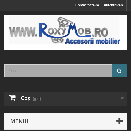
Contacteaza-ne
Autentificare
Coş
(gol)
MENIU