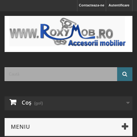
Contacteaza-ne
Autentificare
Coş
(gol)
MENIU