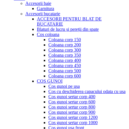
Accesorii baie
Garnitura
Accesorii bucatarie
ACCESORII PENTRU BLAT DE
BUCATARIE
Blaturi de lucru şi pereții din spate
Cos coloana
Coloana corp 150
Coloana corp 200
Coloana corp 300
Coloana corp 350
Coloana corp 400
Coloana corp 450
Coloana corp 500
Coloana corp 600
COS GUNOI
Cos gunoi pe usa
Cos cu deschiderea capacului odata cu usa
Cos gunoi sertar corp 400
Cos gunoi sertar corp 600
Cos gunoi sertar corp 800
Cos gunoi sertar corp 900
Cos gunoi sertar corp 1200
Cos gunoi sertar corp 1000
Cos gunoi usa front