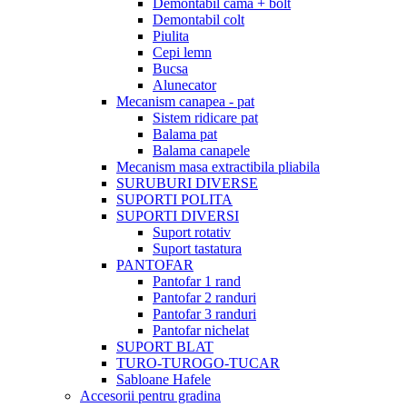
Demontabil cama + bolt
Demontabil colt
Piulita
Cepi lemn
Bucsa
Alunecator
Mecanism canapea - pat
Sistem ridicare pat
Balama pat
Balama canapele
Mecanism masa extractibila pliabila
SURUBURI DIVERSE
SUPORTI POLITA
SUPORTI DIVERSI
Suport rotativ
Suport tastatura
PANTOFAR
Pantofar 1 rand
Pantofar 2 randuri
Pantofar 3 randuri
Pantofar nichelat
SUPORT BLAT
TURO-TUROGO-TUCAR
Sabloane Hafele
Accesorii pentru gradina