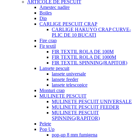
ARTICOLE DE PESCUIT
Amestec nadire
Boiles
Dip
CARLIGE PESCUIT CRAP
CARLIGE HAKUYO CRAP CURVE-
PLIC DE 10 BUCATI
Fire crap
Fir textil
FIR TEXTIL ROLA DE 100M
FIR TEXTIL ROLA DE 1000M
FIR TEXTIL SPINNING(RAPITOR)
Lansete pescuit
lansete universale
lansete feeder
lansete telescopice
Monturi crap
MULINETE PESCUIT
MULINETE PESCUIT UNIVERSALE
MULINETE PESCUIT FEEDER
MULINETE PESCUIT
SPINNING(RAPITOR)
Pelete
Pop Up
pop-up 8 mm fumigena