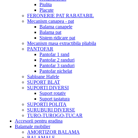
Piulita
Placute
FERONERIE PAT RABATABIL
Mecanism canapea - pat
Balama canapele
Balama pat
Sistem ridicare pat
Mecanism masa extractibila pliabila
PANTOFAR
Pantofar 1 rand
Pantofar 2 randuri
Pantofar 3 randuri
Pantofar nichelat
Sabloane Hafele
SUPORT BLAT
SUPORTI DIVERSI
Suport rotativ
Suport tastatura
SUPORTI POLITA
SURUBURI DIVERSE
TURO-TUROGO-TUCAR
Accesorii pentru gradina
Balamale mobilier
AMORTIZOR BALAMA
BALAMALE