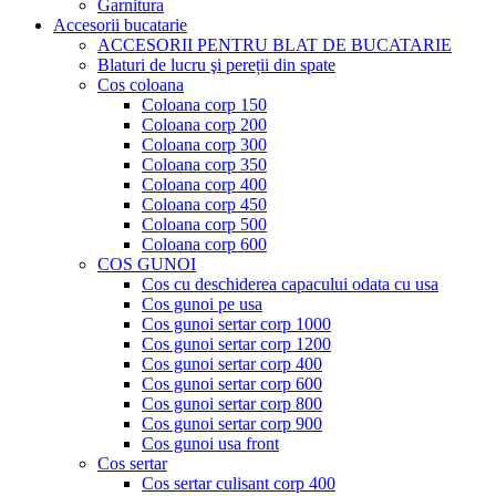
Garnitura
Accesorii bucatarie
ACCESORII PENTRU BLAT DE BUCATARIE
Blaturi de lucru şi pereții din spate
Cos coloana
Coloana corp 150
Coloana corp 200
Coloana corp 300
Coloana corp 350
Coloana corp 400
Coloana corp 450
Coloana corp 500
Coloana corp 600
COS GUNOI
Cos cu deschiderea capacului odata cu usa
Cos gunoi pe usa
Cos gunoi sertar corp 1000
Cos gunoi sertar corp 1200
Cos gunoi sertar corp 400
Cos gunoi sertar corp 600
Cos gunoi sertar corp 800
Cos gunoi sertar corp 900
Cos gunoi usa front
Cos sertar
Cos sertar culisant corp 400