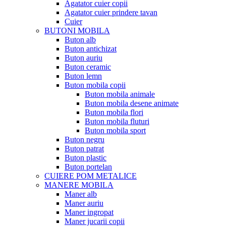
Agatator cuier copii
Agatator cuier prindere tavan
Cuier
BUTONI MOBILA
Buton alb
Buton antichizat
Buton auriu
Buton ceramic
Buton lemn
Buton mobila copii
Buton mobila animale
Buton mobila desene animate
Buton mobila flori
Buton mobila fluturi
Buton mobila sport
Buton negru
Buton patrat
Buton plastic
Buton portelan
CUIERE POM METALICE
MANERE MOBILA
Maner alb
Maner auriu
Maner ingropat
Maner jucarii copii