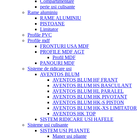
Compartimentare
perie usi culisante
Rame aluminiu
RAME ALUMINIU
PISTOANE
Limitator
Profile PVC
Profile mdf
FRONTURI USA MDF
PROFILE MDF AGT
Profil MDF
PANOURI MDF
Sisteme de ridicare usi
AVENTOS BLUM
AVENTOS BLUM HF FRANT
AVENTOS BLUM HS BASCULANT
AVENTOS BLUM HL PARALEL
AVENTOS BLUM HK PIVOTANT
AVENTOS BLUM HK-S PISTON
AVENTOS BLUM HK-XS LIMITATOR
AVENTOS HK TOP
SISTEM RIDICARE USI HAFELE
Sisteme usi culisante
SISTEM USI PLIANTE
Maner usi pliante