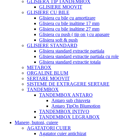
GLISIERA TIP TANDEMBOX
GLISIERE MOOVIT
GLISIERE CU BILE
Glisiera cu bile cu amortizare
Glisiera cu bile inaltime 17 mm
Glisiera cu bile inaltime 27 mm
Glisiera cu push ( tip on ) cu apasare
Glisiera soft & push
GLISIERE STANDARD
Glisiera standard extractie partiala
Glisiera standard extractie partiala cu role
Glisiera standard extractie totala
METABOX
ORGALINE BLUM
SERTARE MOOVIT
SISTEME DE EXTRAGERE SERTARE
TANDEMBOX
TANDEMBOX ANTARO
Antaro sub chiuveta
Antaro TipOn Blumotion
TANDEMBOX INTIVO
TANDEMBOX LEGRABOX
Manere, butoni, cuiere
AGATATORI CUIER
Agatator cuier antichizat