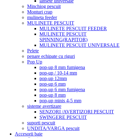
lansete universale
Minchiog pescuit
Monturi crap
mulineta feeder
MULINETE PESCUIT
MULINETE PESCUIT FEEDER
MULINETE PESCUIT
SPINNING(RAPITOR)
MULINETE PESCUIT UNIVERSALE
Pelete
penare echipate cu riguri
Pop Up
pop-up 8 mm fumigena
pop-up / 10-14 mm
pop-up 12mm
pop-up 6 mm
pop-up 6 mm fumigena
pop-up 8 mm
pop-up minis 4-5 mm
sisteme avertizare
SENZORI /AVERTIZORI PESCUIT
SWINGERE PESCUIT
suporti pescuit
UNDITA/VARGA pescuit
Accesorii baie