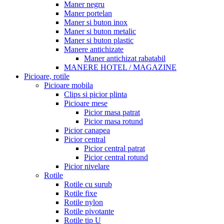
Maner negru
Maner portelan
Maner si buton inox
Maner si buton metalic
Maner si buton plastic
Manere antichizate
Maner antichizat rabatabil
MANERE HOTEL / MAGAZINE
Picioare, rotile
Picioare mobila
Clips si picior plinta
Picioare mese
Picior masa patrat
Picior masa rotund
Picior canapea
Picior central
Picior central patrat
Picior central rotund
Picior nivelare
Rotile
Rotile cu surub
Rotile fixe
Rotile nylon
Rotile pivotante
Rotile tip U