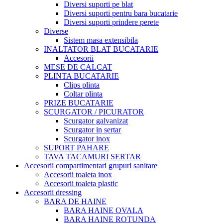
Diversi suporti pe blat
Diversi suporti pentru bara bucatarie
Diversi suporti prindere perete
Diverse
Sistem masa extensibila
INALTATOR BLAT BUCATARIE
Accesorii
MESE DE CALCAT
PLINTA BUCATARIE
Clips plinta
Coltar plinta
PRIZE BUCATARIE
SCURGATOR / PICURATOR
Scurgator galvanizat
Scurgator in sertar
Scurgator inox
SUPORT PAHARE
TAVA TACAMURI SERTAR
Accesorii compartimentari grupuri sanitare
Accesorii toaleta inox
Accesorii toaleta plastic
Accesorii dressing
BARA DE HAINE
BARA HAINE OVALA
BARA HAINE ROTUNDA