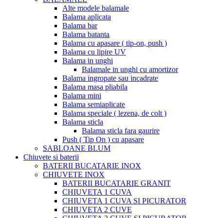
Alte modele balamale
Balama aplicata
Balama bar
Balama batanta
Balama cu apasare ( tip-on, push )
Balama cu lipire UV
Balama in unghi
Balamale in unghi cu amortizor
Balama ingropate sau incadrate
Balama masa pliabila
Balama mini
Balama semiaplicate
Balama speciale ( lezena, de colt )
Balama sticla
Balama sticla fara gaurire
Push ( Tip On ) cu apasare
SABLOANE BLUM
Chiuvete si baterii
BATERII BUCATARIE INOX
CHIUVETE INOX
BATERII BUCATARIE GRANIT
CHIUVETA 1 CUVA
CHIUVETA 1 CUVA SI PICURATOR
CHIUVETA 2 CUVE