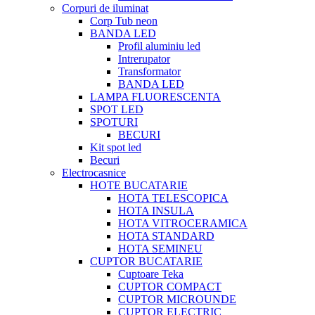
Corpuri de iluminat
Corp Tub neon
BANDA LED
Profil aluminiu led
Intrerupator
Transformator
BANDA LED
LAMPA FLUORESCENTA
SPOT LED
SPOTURI
BECURI
Kit spot led
Becuri
Electrocasnice
HOTE BUCATARIE
HOTA TELESCOPICA
HOTA INSULA
HOTA VITROCERAMICA
HOTA STANDARD
HOTA SEMINEU
CUPTOR BUCATARIE
Cuptoare Teka
CUPTOR COMPACT
CUPTOR MICROUNDE
CUPTOR ELECTRIC