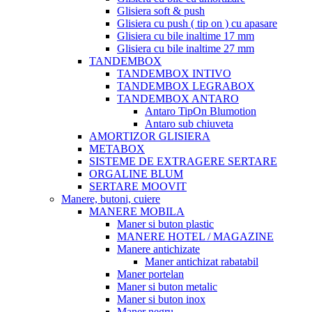
Glisiera soft & push
Glisiera cu push ( tip on ) cu apasare
Glisiera cu bile inaltime 17 mm
Glisiera cu bile inaltime 27 mm
TANDEMBOX
TANDEMBOX INTIVO
TANDEMBOX LEGRABOX
TANDEMBOX ANTARO
Antaro TipOn Blumotion
Antaro sub chiuveta
AMORTIZOR GLISIERA
METABOX
SISTEME DE EXTRAGERE SERTARE
ORGALINE BLUM
SERTARE MOOVIT
Manere, butoni, cuiere
MANERE MOBILA
Maner si buton plastic
MANERE HOTEL / MAGAZINE
Manere antichizate
Maner antichizat rabatabil
Maner portelan
Maner si buton metalic
Maner si buton inox
Maner negru