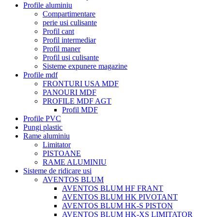
Profile aluminiu
Compartimentare
perie usi culisante
Profil cant
Profil intermediar
Profil maner
Profil usi culisante
Sisteme expunere magazine
Profile mdf
FRONTURI USA MDF
PANOURI MDF
PROFILE MDF AGT
Profil MDF
Profile PVC
Pungi plastic
Rame aluminiu
Limitator
PISTOANE
RAME ALUMINIU
Sisteme de ridicare usi
AVENTOS BLUM
AVENTOS BLUM HF FRANT
AVENTOS BLUM HK PIVOTANT
AVENTOS BLUM HK-S PISTON
AVENTOS BLUM HK-XS LIMITATOR