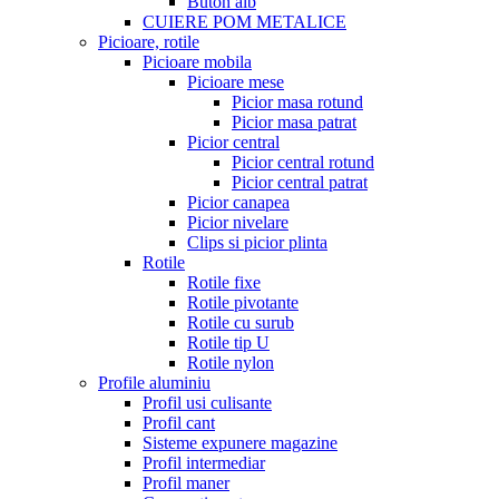
Buton alb
CUIERE POM METALICE
Picioare, rotile
Picioare mobila
Picioare mese
Picior masa rotund
Picior masa patrat
Picior central
Picior central rotund
Picior central patrat
Picior canapea
Picior nivelare
Clips si picior plinta
Rotile
Rotile fixe
Rotile pivotante
Rotile cu surub
Rotile tip U
Rotile nylon
Profile aluminiu
Profil usi culisante
Profil cant
Sisteme expunere magazine
Profil intermediar
Profil maner