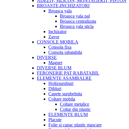
ADEZIV, SILICON, MONTAGEKIT, PISTON
BROASTE-INCHIZATORI
Broasca yala
Broasca yala pal
Broasca centralizata
Broasca yala sticla
Inchizator
Zavor
CONSOLE MOBILA
Consola fixa
Consola rabatabila
DIVERSE
Magnet
DIVERSE BLUM
FERONERIE PAT RABATABIL
ELEMENTE ASAMBALRE
Holtzsuruburi
Dibluri
Capete surubelnita
Coltare mobila
Coltare metalice
Coltar din plastic
ELEMENTE BLUM
Placute
Folie si capac plastic mascare