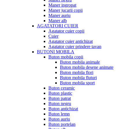
Maner ingropat
Maner jucarii copii
Maner auriu
Maner alb
AGATATORI CUIER
Agatator cuier copii
Cuier
Agatator cuier antichizat
Agatator cuier prindere tavan
BUTONI MOBILA
Buton mobila copii
Buton mobila animale
Buton mobila desene animate
Buton mobila flori
Buton mobila fluturi
Buton mobila sport
Buton ceramic
Buton plastic
Buton patrat
Buton negru
Buton antichizat
Buton lemn
Buton auriu
Buton portelan