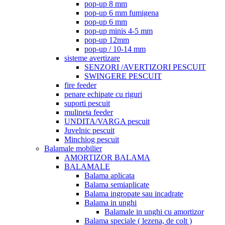
pop-up 8 mm
pop-up 6 mm fumigena
pop-up 6 mm
pop-up minis 4-5 mm
pop-up 12mm
pop-up / 10-14 mm
sisteme avertizare
SENZORI /AVERTIZORI PESCUIT
SWINGERE PESCUIT
fire feeder
penare echipate cu riguri
suporti pescuit
mulineta feeder
UNDITA/VARGA pescuit
Juvelnic pescuit
Minchiog pescuit
Balamale mobilier
AMORTIZOR BALAMA
BALAMALE
Balama aplicata
Balama semiaplicate
Balama ingropate sau incadrate
Balama in unghi
Balamale in unghi cu amortizor
Balama speciale ( lezena, de colt )