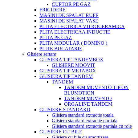
CUPTOR PE GAZ
FRIGIDERE
MASINI DE SPALAT RUFE
MASINI DE SPALAT VASE
PLITA ELECTRICA VITROCERAMICA
PLITA ELECTRICAA INDUCTIE
PLITA PE GAZ
PLITA MODULAR ( DOMINO )
PLITE BUCATARIE
Glisiere sertare
GLISIERA TIP TANDEMBOX
GLISIERE MOOVIT
GLISIERA TIP METABOX
GLISIERA TIP TANDEM
TANDEM
TANDEM MOVENTO TIP ON
BLUMOTION
TANDEM MOVENTO
ORGALINE TANDEM
GLISIERE STANDARD
Glisiera standard extractie totala
Glisiera standard extractie partiala
Glisiera standard extractie partiala cu role
GLISIERE CU BILE
Glisiera cu bile cu amortizare