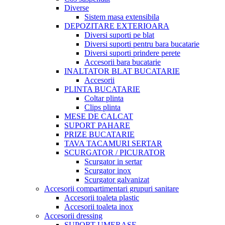
Diverse
Sistem masa extensibila
DEPOZITARE EXTERIOARA
Diversi suporti pe blat
Diversi suporti pentru bara bucatarie
Diversi suporti prindere perete
Accesorii bara bucatarie
INALTATOR BLAT BUCATARIE
Accesorii
PLINTA BUCATARIE
Coltar plinta
Clips plinta
MESE DE CALCAT
SUPORT PAHARE
PRIZE BUCATARIE
TAVA TACAMURI SERTAR
SCURGATOR / PICURATOR
Scurgator in sertar
Scurgator inox
Scurgator galvanizat
Accesorii compartimentari grupuri sanitare
Accesorii toaleta plastic
Accesorii toaleta inox
Accesorii dressing
SUPORT UMERASE