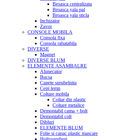
Broasca centralizata
Broasca yala pal
Broasca yala sticla
Inchizator
Zavor
CONSOLE MOBILA
Consola fixa
Consola rabatabila
DIVERSE
Magnet
DIVERSE BLUM
ELEMENTE ASAMBALRE
Alunecator
Bucsa
Capete surubelnita
Cepi lemn
Coltare mobila
Coltar din plastic
Coltare metalice
Demontabil cama + bolt
Demontabil colt
Dibluri
ELEMENTE BLUM
Folie si capac plastic mascare
Holtzsuruburi