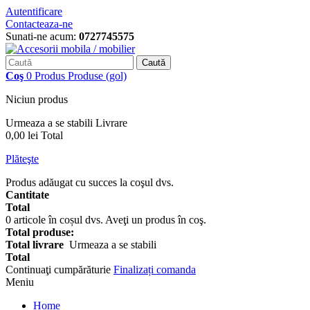
Autentificare
Contacteaza-ne
Sunati-ne acum:
0727745575
Caută
Coş
0
Produs
Produse
(gol)
Niciun produs
Urmeaza a se stabili
Livrare
0,00 lei
Total
Plăteşte
Produs adăugat cu succes la coşul dvs.
Cantitate
Total
0
articole în coșul dvs.
Aveţi un produs în coş.
Total produse:
Total livrare
Urmeaza a se stabili
Total
Continuaţi cumpărăturie
Finalizați comanda
Meniu
Home