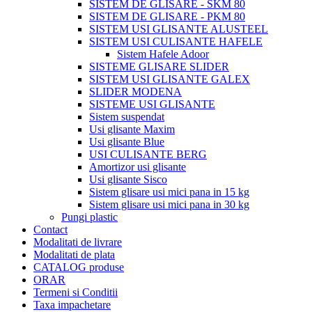
SISTEM DE GLISARE - SKM 80
SISTEM DE GLISARE - PKM 80
SISTEM USI GLISANTE ALUSTEEL
SISTEM USI CULISANTE HAFELE
Sistem Hafele Adoor
SISTEME GLISARE SLIDER
SISTEM USI GLISANTE GALEX
SLIDER MODENA
SISTEME USI GLISANTE
Sistem suspendat
Usi glisante Maxim
Usi glisante Blue
USI CULISANTE BERG
Amortizor usi glisante
Usi glisante Sisco
Sistem glisare usi mici pana in 15 kg
Sistem glisare usi mici pana in 30 kg
Pungi plastic
Contact
Modalitati de livrare
Modalitati de plata
CATALOG produse
ORAR
Termeni si Conditii
Taxa impachetare