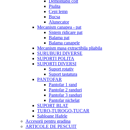
Demontabil colt
Piulita
Cepi lemn
Bucsa
Alunecator
Mecanism canapea - pat
Sistem ridicare pat
Balama pat
Balama canapele
Mecanism masa extractibila pliabila
SURUBURI DIVERSE
SUPORTI POLITA
SUPORTI DIVERSI
Suport rotativ
Suport tastatura
PANTOFAR
Pantofar 1 rand
Pantofar 2 randuri
Pantofar 3 randuri
Pantofar nichelat
SUPORT BLAT
TURO-TUROGO-TUCAR
Sabloane Hafele
Accesorii pentru gradina
ARTICOLE DE PESCUIT