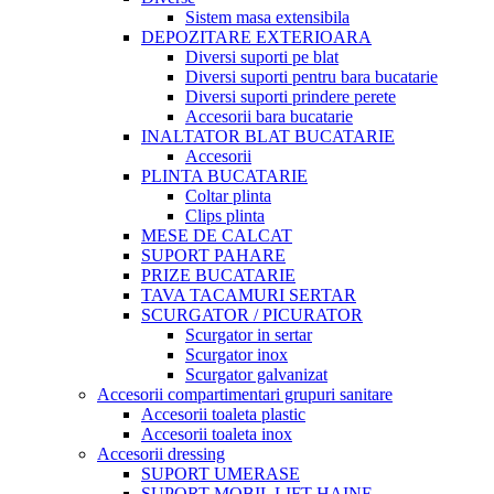
Sistem masa extensibila
DEPOZITARE EXTERIOARA
Diversi suporti pe blat
Diversi suporti pentru bara bucatarie
Diversi suporti prindere perete
Accesorii bara bucatarie
INALTATOR BLAT BUCATARIE
Accesorii
PLINTA BUCATARIE
Coltar plinta
Clips plinta
MESE DE CALCAT
SUPORT PAHARE
PRIZE BUCATARIE
TAVA TACAMURI SERTAR
SCURGATOR / PICURATOR
Scurgator in sertar
Scurgator inox
Scurgator galvanizat
Accesorii compartimentari grupuri sanitare
Accesorii toaleta plastic
Accesorii toaleta inox
Accesorii dressing
SUPORT UMERASE
SUPORT MOBIL LIFT HAINE