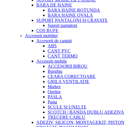
BARA DE HAINE
BARA HAINE ROTUNDA
BARA HAINE OVALA
SUPORT PANTALONI SI CRAVATE
Suport pantaloni
COS RUFE
Accesorii mobilier
Accesorii de cantuit
ABS
CANT PVC
CANT TERMO
Accesorii mobila
ACCESORII BIROU
Burghiu
CEARA CORECTOARE
GRILA VENTILATIE
Marker
Opritor
PASLA
Pasta
SCULE SI UNELTE
SCOTCH / BANDA DUBLU ADEZIVA
TRECERE CABLU
ADEZIV, SILICON, MONTAGEKIT, PISTON