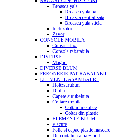
BROASTE-INCHIZATORI
Broasca yala
Broasca yala pal
Broasca centralizata
Broasca yala sticla
Inchizator
Zavor
CONSOLE MOBILA
Consola fixa
Consola rabatabila
DIVERSE
Magnet
DIVERSE BLUM
FERONERIE PAT RABATABIL
ELEMENTE ASAMBALRE
Holtzsuruburi
Dibluri
Capete surubelnita
Coltare mobila
Coltare metalice
Coltar din plastic
ELEMENTE BLUM
Placute
Folie si capac plastic mascare
Demontabil cama + bolt