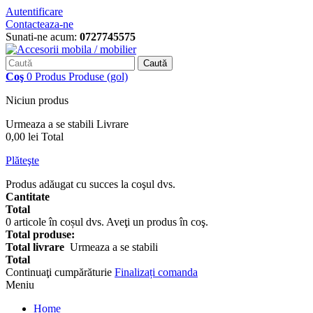
Autentificare
Contacteaza-ne
Sunati-ne acum:
0727745575
Caută
Coş
0
Produs
Produse
(gol)
Niciun produs
Urmeaza a se stabili
Livrare
0,00 lei
Total
Plăteşte
Produs adăugat cu succes la coşul dvs.
Cantitate
Total
0
articole în coșul dvs.
Aveţi un produs în coş.
Total produse:
Total livrare
Urmeaza a se stabili
Total
Continuaţi cumpărăturie
Finalizați comanda
Meniu
Home