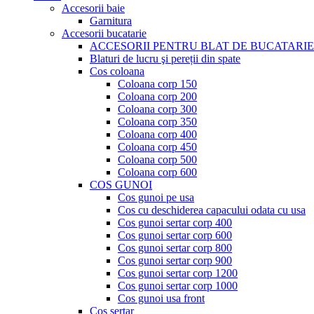
Accesorii baie
Garnitura
Accesorii bucatarie
ACCESORII PENTRU BLAT DE BUCATARIE
Blaturi de lucru şi pereții din spate
Cos coloana
Coloana corp 150
Coloana corp 200
Coloana corp 300
Coloana corp 350
Coloana corp 400
Coloana corp 450
Coloana corp 500
Coloana corp 600
COS GUNOI
Cos gunoi pe usa
Cos cu deschiderea capacului odata cu usa
Cos gunoi sertar corp 400
Cos gunoi sertar corp 600
Cos gunoi sertar corp 800
Cos gunoi sertar corp 900
Cos gunoi sertar corp 1200
Cos gunoi sertar corp 1000
Cos gunoi usa front
Cos sertar