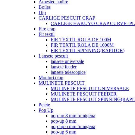
Amestec nadire
Boiles
Dip
CARLIGE PESCUIT CRAP
CARLIGE HAKUYO CRAP CURVE- PLI
Fire crap
Fir textil
FIR TEXTIL ROLA DE 100M
FIR TEXTIL ROLA DE 1000M
FIR TEXTIL SPINNING(RAPITOR)
Lansete pescuit
lansete universale
lansete feeder
lansete telescopice
Monturi crap
MULINETE PESCUIT
MULINETE PESCUIT UNIVERSALE
MULINETE PESCUIT FEEDER
MULINETE PESCUIT SPINNING(RAPI
Pelete
Pop Up
pop-up 8 mm fumigena
pop-up 8 mm
pop-up 6 mm fumigena
pop-up 6 mm