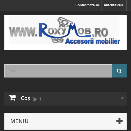
Contacteaza-ne
Autentificare
Coş
(gol)
MENIU