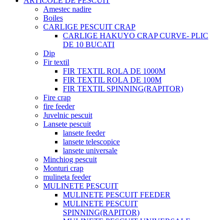
ARTICOLE DE PESCUIT
Amestec nadire
Boiles
CARLIGE PESCUIT CRAP
CARLIGE HAKUYO CRAP CURVE- PLIC
DE 10 BUCATI
Dip
Fir textil
FIR TEXTIL ROLA DE 1000M
FIR TEXTIL ROLA DE 100M
FIR TEXTIL SPINNING(RAPITOR)
Fire crap
fire feeder
Juvelnic pescuit
Lansete pescuit
lansete feeder
lansete telescopice
lansete universale
Minchiog pescuit
Monturi crap
mulineta feeder
MULINETE PESCUIT
MULINETE PESCUIT FEEDER
MULINETE PESCUIT
SPINNING(RAPITOR)