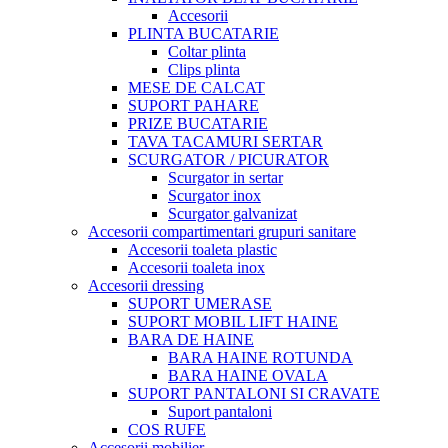
Accesorii
PLINTA BUCATARIE
Coltar plinta
Clips plinta
MESE DE CALCAT
SUPORT PAHARE
PRIZE BUCATARIE
TAVA TACAMURI SERTAR
SCURGATOR / PICURATOR
Scurgator in sertar
Scurgator inox
Scurgator galvanizat
Accesorii compartimentari grupuri sanitare
Accesorii toaleta plastic
Accesorii toaleta inox
Accesorii dressing
SUPORT UMERASE
SUPORT MOBIL LIFT HAINE
BARA DE HAINE
BARA HAINE ROTUNDA
BARA HAINE OVALA
SUPORT PANTALONI SI CRAVATE
Suport pantaloni
COS RUFE
Accesorii mobilier