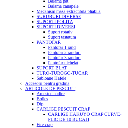
Balama pat
Balama canapele
Mecanism masa extractibila pliabila
SURUBURI DIVERSE
SUPORTI POLITA
SUPORTI DIVERSI
Suport rotativ
Suport tastatura
PANTOFAR
Pantofar 1 rand
Pantofar 2 randuri
Pantofar 3 randuri
Pantofar nichelat
SUPORT BLAT
TURO-TUROGO-TUCAR
Sabloane Hafele
Accesorii pentru gradina
ARTICOLE DE PESCUIT
Amestec nadire
Boiles
Dip
CARLIGE PESCUIT CRAP
CARLIGE HAKUYO CRAP CURVE-
PLIC DE 10 BUCATI
Fire crap