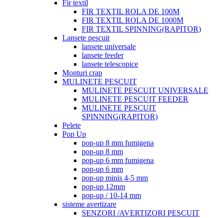
Fir textil
FIR TEXTIL ROLA DE 100M
FIR TEXTIL ROLA DE 1000M
FIR TEXTIL SPINNING(RAPITOR)
Lansete pescuit
lansete universale
lansete feeder
lansete telescopice
Monturi crap
MULINETE PESCUIT
MULINETE PESCUIT UNIVERSALE
MULINETE PESCUIT FEEDER
MULINETE PESCUIT
SPINNING(RAPITOR)
Pelete
Pop Up
pop-up 8 mm fumigena
pop-up 8 mm
pop-up 6 mm fumigena
pop-up 6 mm
pop-up minis 4-5 mm
pop-up 12mm
pop-up / 10-14 mm
sisteme avertizare
SENZORI /AVERTIZORI PESCUIT