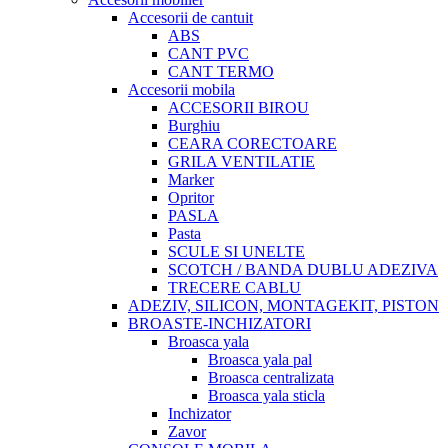
Accesorii de cantuit
ABS
CANT PVC
CANT TERMO
Accesorii mobila
ACCESORII BIROU
Burghiu
CEARA CORECTOARE
GRILA VENTILATIE
Marker
Opritor
PASLA
Pasta
SCULE SI UNELTE
SCOTCH / BANDA DUBLU ADEZIVA
TRECERE CABLU
ADEZIV, SILICON, MONTAGEKIT, PISTON
BROASTE-INCHIZATORI
Broasca yala
Broasca yala pal
Broasca centralizata
Broasca yala sticla
Inchizator
Zavor