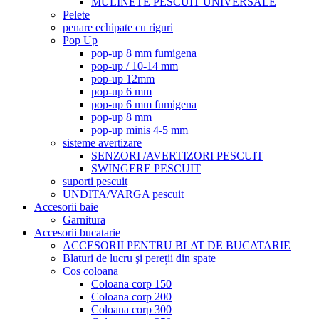
MULINETE PESCUIT UNIVERSALE
Pelete
penare echipate cu riguri
Pop Up
pop-up 8 mm fumigena
pop-up / 10-14 mm
pop-up 12mm
pop-up 6 mm
pop-up 6 mm fumigena
pop-up 8 mm
pop-up minis 4-5 mm
sisteme avertizare
SENZORI /AVERTIZORI PESCUIT
SWINGERE PESCUIT
suporti pescuit
UNDITA/VARGA pescuit
Accesorii baie
Garnitura
Accesorii bucatarie
ACCESORII PENTRU BLAT DE BUCATARIE
Blaturi de lucru şi pereții din spate
Cos coloana
Coloana corp 150
Coloana corp 200
Coloana corp 300