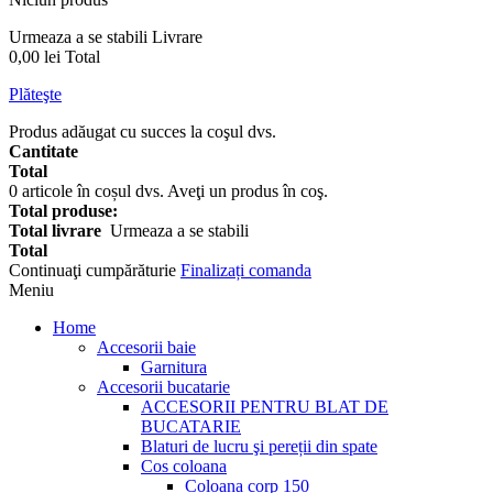
Urmeaza a se stabili
Livrare
0,00 lei
Total
Plăteşte
Produs adăugat cu succes la coşul dvs.
Cantitate
Total
0
articole în coșul dvs.
Aveţi un produs în coş.
Total produse:
Total livrare
Urmeaza a se stabili
Total
Continuaţi cumpărăturie
Finalizați comanda
Meniu
Home
Accesorii baie
Garnitura
Accesorii bucatarie
ACCESORII PENTRU BLAT DE
BUCATARIE
Blaturi de lucru şi pereții din spate
Cos coloana
Coloana corp 150