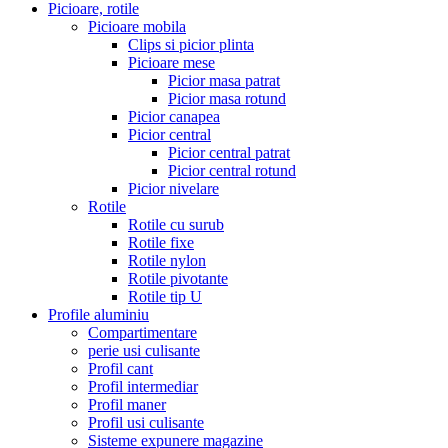
Picioare, rotile
Picioare mobila
Clips si picior plinta
Picioare mese
Picior masa patrat
Picior masa rotund
Picior canapea
Picior central
Picior central patrat
Picior central rotund
Picior nivelare
Rotile
Rotile cu surub
Rotile fixe
Rotile nylon
Rotile pivotante
Rotile tip U
Profile aluminiu
Compartimentare
perie usi culisante
Profil cant
Profil intermediar
Profil maner
Profil usi culisante
Sisteme expunere magazine