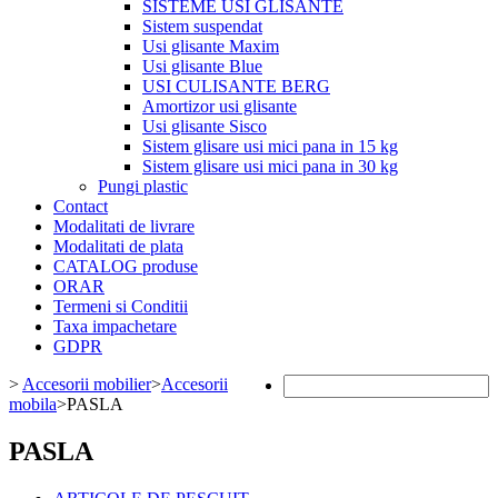
SISTEME USI GLISANTE
Sistem suspendat
Usi glisante Maxim
Usi glisante Blue
USI CULISANTE BERG
Amortizor usi glisante
Usi glisante Sisco
Sistem glisare usi mici pana in 15 kg
Sistem glisare usi mici pana in 30 kg
Pungi plastic
Contact
Modalitati de livrare
Modalitati de plata
CATALOG produse
ORAR
Termeni si Conditii
Taxa impachetare
GDPR
>
Accesorii mobilier
>
Accesorii
mobila
>
PASLA
PASLA