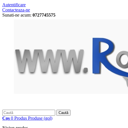
Autentificare
Contacteaza-ne
Sunati-ne acum:
0727745575
Caută
Coş
0
Produs
Produse
(gol)
Niciun produs