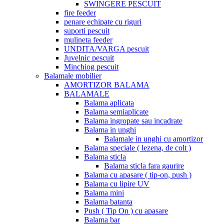
SWINGERE PESCUIT
fire feeder
penare echipate cu riguri
suporti pescuit
mulineta feeder
UNDITA/VARGA pescuit
Juvelnic pescuit
Minchiog pescuit
Balamale mobilier
AMORTIZOR BALAMA
BALAMALE
Balama aplicata
Balama semiaplicate
Balama ingropate sau incadrate
Balama in unghi
Balamale in unghi cu amortizor
Balama speciale ( lezena, de colt )
Balama sticla
Balama sticla fara gaurire
Balama cu apasare ( tip-on, push )
Balama cu lipire UV
Balama mini
Balama batanta
Push ( Tip On ) cu apasare
Balama bar