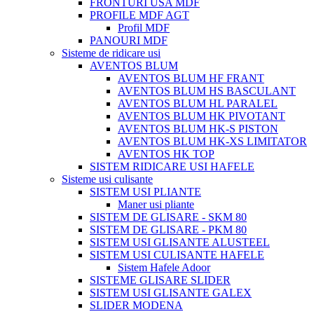
FRONTURI USA MDF
PROFILE MDF AGT
Profil MDF
PANOURI MDF
Sisteme de ridicare usi
AVENTOS BLUM
AVENTOS BLUM HF FRANT
AVENTOS BLUM HS BASCULANT
AVENTOS BLUM HL PARALEL
AVENTOS BLUM HK PIVOTANT
AVENTOS BLUM HK-S PISTON
AVENTOS BLUM HK-XS LIMITATOR
AVENTOS HK TOP
SISTEM RIDICARE USI HAFELE
Sisteme usi culisante
SISTEM USI PLIANTE
Maner usi pliante
SISTEM DE GLISARE - SKM 80
SISTEM DE GLISARE - PKM 80
SISTEM USI GLISANTE ALUSTEEL
SISTEM USI CULISANTE HAFELE
Sistem Hafele Adoor
SISTEME GLISARE SLIDER
SISTEM USI GLISANTE GALEX
SLIDER MODENA