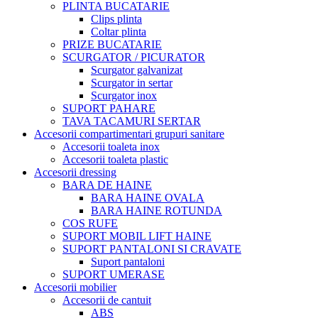
PLINTA BUCATARIE
Clips plinta
Coltar plinta
PRIZE BUCATARIE
SCURGATOR / PICURATOR
Scurgator galvanizat
Scurgator in sertar
Scurgator inox
SUPORT PAHARE
TAVA TACAMURI SERTAR
Accesorii compartimentari grupuri sanitare
Accesorii toaleta inox
Accesorii toaleta plastic
Accesorii dressing
BARA DE HAINE
BARA HAINE OVALA
BARA HAINE ROTUNDA
COS RUFE
SUPORT MOBIL LIFT HAINE
SUPORT PANTALONI SI CRAVATE
Suport pantaloni
SUPORT UMERASE
Accesorii mobilier
Accesorii de cantuit
ABS