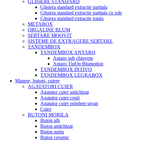
GLISIERE STANDARD
Glisiera standard extractie partiala
Glisiera standard extractie partiala cu role
Glisiera standard extractie totala
METABOX
ORGALINE BLUM
SERTARE MOOVIT
SISTEME DE EXTRAGERE SERTARE
TANDEMBOX
TANDEMBOX ANTARO
Antaro sub chiuveta
Antaro TipOn Blumotion
TANDEMBOX INTIVO
TANDEMBOX LEGRABOX
Manere, butoni, cuiere
AGATATORI CUIER
Agatator cuier antichizat
Agatator cuier copii
Agatator cuier prindere tavan
Cuier
BUTONI MOBILA
Buton alb
Buton antichizat
Buton auriu
Buton ceramic