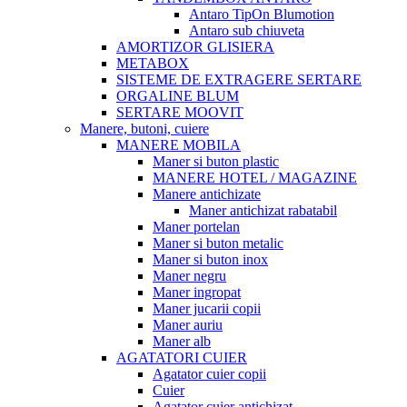
Antaro TipOn Blumotion
Antaro sub chiuveta
AMORTIZOR GLISIERA
METABOX
SISTEME DE EXTRAGERE SERTARE
ORGALINE BLUM
SERTARE MOOVIT
Manere, butoni, cuiere
MANERE MOBILA
Maner si buton plastic
MANERE HOTEL / MAGAZINE
Manere antichizate
Maner antichizat rabatabil
Maner portelan
Maner si buton metalic
Maner si buton inox
Maner negru
Maner ingropat
Maner jucarii copii
Maner auriu
Maner alb
AGATATORI CUIER
Agatator cuier copii
Cuier
Agatator cuier antichizat