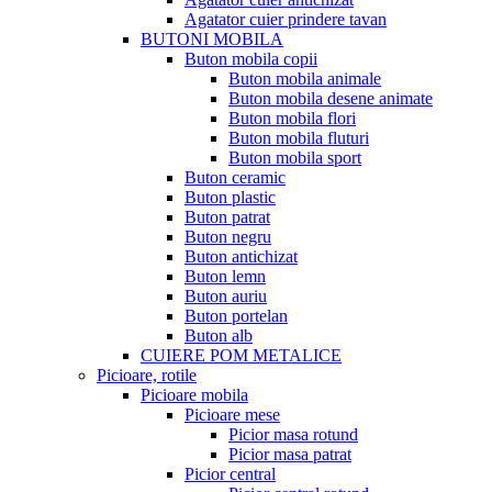
Agatator cuier prindere tavan
BUTONI MOBILA
Buton mobila copii
Buton mobila animale
Buton mobila desene animate
Buton mobila flori
Buton mobila fluturi
Buton mobila sport
Buton ceramic
Buton plastic
Buton patrat
Buton negru
Buton antichizat
Buton lemn
Buton auriu
Buton portelan
Buton alb
CUIERE POM METALICE
Picioare, rotile
Picioare mobila
Picioare mese
Picior masa rotund
Picior masa patrat
Picior central