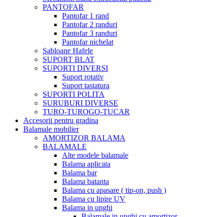
PANTOFAR
Pantofar 1 rand
Pantofar 2 randuri
Pantofar 3 randuri
Pantofar nichelat
Sabloane Hafele
SUPORT BLAT
SUPORTI DIVERSI
Suport rotativ
Suport tastatura
SUPORTI POLITA
SURUBURI DIVERSE
TURO-TUROGO-TUCAR
Accesorii pentru gradina
Balamale mobilier
AMORTIZOR BALAMA
BALAMALE
Alte modele balamale
Balama aplicata
Balama bar
Balama batanta
Balama cu apasare ( tip-on, push )
Balama cu lipire UV
Balama in unghi
Balamale in unghi cu amortizor