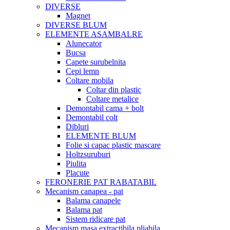
DIVERSE
Magnet
DIVERSE BLUM
ELEMENTE ASAMBALRE
Alunecator
Bucsa
Capete surubelnita
Cepi lemn
Coltare mobila
Coltar din plastic
Coltare metalice
Demontabil cama + bolt
Demontabil colt
Dibluri
ELEMENTE BLUM
Folie si capac plastic mascare
Holtzsuruburi
Piulita
Placute
FERONERIE PAT RABATABIL
Mecanism canapea - pat
Balama canapele
Balama pat
Sistem ridicare pat
Mecanism masa extractibila pliabila