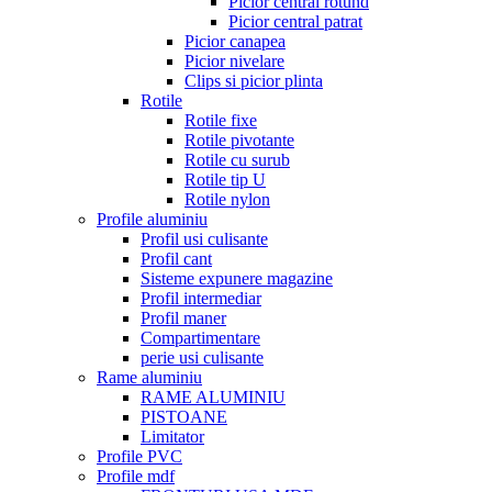
Picior central rotund
Picior central patrat
Picior canapea
Picior nivelare
Clips si picior plinta
Rotile
Rotile fixe
Rotile pivotante
Rotile cu surub
Rotile tip U
Rotile nylon
Profile aluminiu
Profil usi culisante
Profil cant
Sisteme expunere magazine
Profil intermediar
Profil maner
Compartimentare
perie usi culisante
Rame aluminiu
RAME ALUMINIU
PISTOANE
Limitator
Profile PVC
Profile mdf