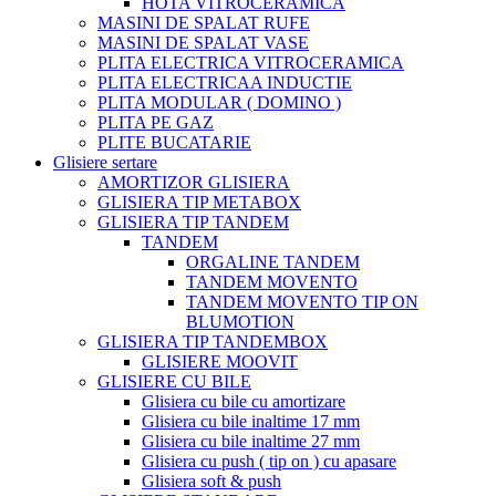
HOTA VITROCERAMICA
MASINI DE SPALAT RUFE
MASINI DE SPALAT VASE
PLITA ELECTRICA VITROCERAMICA
PLITA ELECTRICAA INDUCTIE
PLITA MODULAR ( DOMINO )
PLITA PE GAZ
PLITE BUCATARIE
Glisiere sertare
AMORTIZOR GLISIERA
GLISIERA TIP METABOX
GLISIERA TIP TANDEM
TANDEM
ORGALINE TANDEM
TANDEM MOVENTO
TANDEM MOVENTO TIP ON
BLUMOTION
GLISIERA TIP TANDEMBOX
GLISIERE MOOVIT
GLISIERE CU BILE
Glisiera cu bile cu amortizare
Glisiera cu bile inaltime 17 mm
Glisiera cu bile inaltime 27 mm
Glisiera cu push ( tip on ) cu apasare
Glisiera soft & push