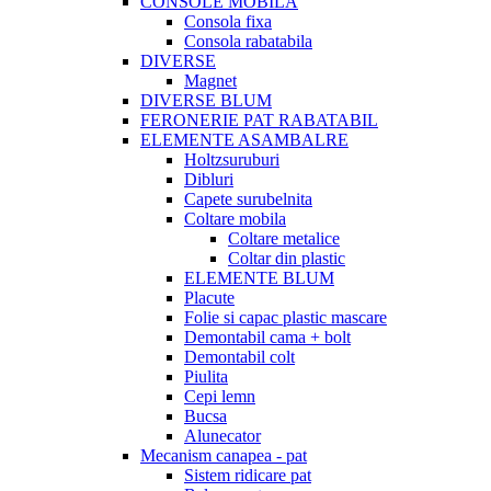
CONSOLE MOBILA
Consola fixa
Consola rabatabila
DIVERSE
Magnet
DIVERSE BLUM
FERONERIE PAT RABATABIL
ELEMENTE ASAMBALRE
Holtzsuruburi
Dibluri
Capete surubelnita
Coltare mobila
Coltare metalice
Coltar din plastic
ELEMENTE BLUM
Placute
Folie si capac plastic mascare
Demontabil cama + bolt
Demontabil colt
Piulita
Cepi lemn
Bucsa
Alunecator
Mecanism canapea - pat
Sistem ridicare pat