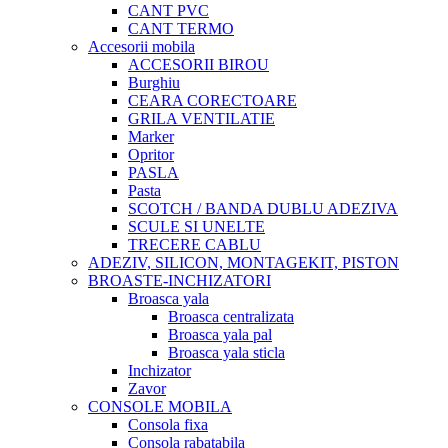
CANT PVC
CANT TERMO
Accesorii mobila
ACCESORII BIROU
Burghiu
CEARA CORECTOARE
GRILA VENTILATIE
Marker
Opritor
PASLA
Pasta
SCOTCH / BANDA DUBLU ADEZIVA
SCULE SI UNELTE
TRECERE CABLU
ADEZIV, SILICON, MONTAGEKIT, PISTON
BROASTE-INCHIZATORI
Broasca yala
Broasca centralizata
Broasca yala pal
Broasca yala sticla
Inchizator
Zavor
CONSOLE MOBILA
Consola fixa
Consola rabatabila