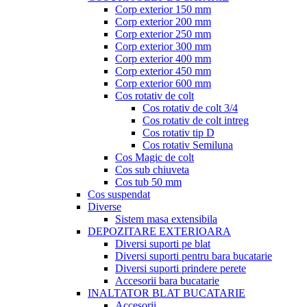
Corp exterior 150 mm
Corp exterior 200 mm
Corp exterior 250 mm
Corp exterior 300 mm
Corp exterior 400 mm
Corp exterior 450 mm
Corp exterior 600 mm
Cos rotativ de colt
Cos rotativ de colt 3/4
Cos rotativ de colt intreg
Cos rotativ tip D
Cos rotativ Semiluna
Cos Magic de colt
Cos sub chiuveta
Cos tub 50 mm
Cos suspendat
Diverse
Sistem masa extensibila
DEPOZITARE EXTERIOARA
Diversi suporti pe blat
Diversi suporti pentru bara bucatarie
Diversi suporti prindere perete
Accesorii bara bucatarie
INALTATOR BLAT BUCATARIE
Accesorii