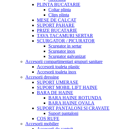
PLINTA BUCATARIE
Coltar plinta
Clips plinta
MESE DE CALCAT
SUPORT PAHARE
PRIZE BUCATARIE
TAVA TACAMURI SERTAR
SCURGATOR / PICURATOR
Scurgator in sertar
Scurgator inox
Scurgator galvanizat
Accesorii compartimentari grupuri sanitare
Accesorii toaleta plastic
Accesorii toaleta inox
Accesorii dressing
SUPORT UMERASE
SUPORT MOBIL LIFT HAINE
BARA DE HAINE
BARA HAINE ROTUNDA
BARA HAINE OVALA
SUPORT PANTALONI SI CRAVATE
Suport pantaloni
COS RUFE
Accesorii mobilier
Accesorii de cantuit