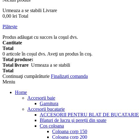
Urmeaza a se stabili
Livrare
0,00 lei
Total
Plăteşte
Produs adăugat cu succes la coşul dvs.
Cantitate
Total
0
articole în coșul dvs.
Aveţi un produs în coş.
Total produse:
Total livrare
Urmeaza a se stabili
Total
Continuaţi cumpărăturie
Finalizați comanda
Meniu
Home
Accesorii baie
Garnitura
Accesorii bucatarie
ACCESORII PENTRU BLAT DE BUCATARIE
Blaturi de lucru şi pereții din spate
Cos coloana
Coloana corp 150
Coloana corp 200