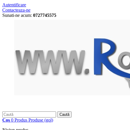
Autentificare
Contacteaza-ne
Sunati-ne acum:
0727745575
Caută
Coş
0
Produs
Produse
(gol)
Niciun produs