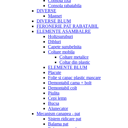
Consola fixa
Consola rabatabila
DIVERSE
Magnet
DIVERSE BLUM
FERONERIE PAT RABATABIL
ELEMENTE ASAMBALRE
Holtzsuruburi
Dibluri
Capete surubelnita
Coltare mobila
Coltare metalice
Coltar din plastic
ELEMENTE BLUM
Placute
Folie si capac plastic mascare
Demontabil cama + bolt
Demontabil colt
Piulita
Cepi lemn
Bucsa
Alunecator
Mecanism canapea - pat
Sistem ridicare pat
Balama pat