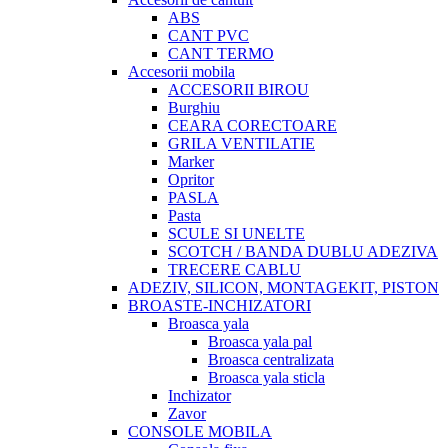
ABS
CANT PVC
CANT TERMO
Accesorii mobila
ACCESORII BIROU
Burghiu
CEARA CORECTOARE
GRILA VENTILATIE
Marker
Opritor
PASLA
Pasta
SCULE SI UNELTE
SCOTCH / BANDA DUBLU ADEZIVA
TRECERE CABLU
ADEZIV, SILICON, MONTAGEKIT, PISTON
BROASTE-INCHIZATORI
Broasca yala
Broasca yala pal
Broasca centralizata
Broasca yala sticla
Inchizator
Zavor
CONSOLE MOBILA