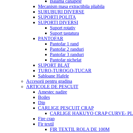
Balama canapele
Mecanism masa extractibila pliabila
SURUBURI DIVERSE
SUPORTI POLITA
SUPORTI DIVERSI
Suport rotativ
Suport tastatura
PANTOFAR
Pantofar 1 rand
Pantofar 2 randuri
Pantofar 3 randuri
Pantofar nichelat
SUPORT BLAT
TURO-TUROGO-TUCAR
Sabloane Hafele
Accesorii pentru gradina
ARTICOLE DE PESCUIT
Amestec nadire
Boiles
Dip
CARLIGE PESCUIT CRAP
CARLIGE HAKUYO CRAP CURVE- PLI
Fire crap
Fir textil
FIR TEXTIL ROLA DE 100M