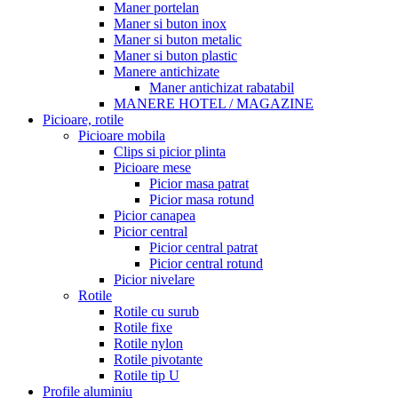
Maner portelan
Maner si buton inox
Maner si buton metalic
Maner si buton plastic
Manere antichizate
Maner antichizat rabatabil
MANERE HOTEL / MAGAZINE
Picioare, rotile
Picioare mobila
Clips si picior plinta
Picioare mese
Picior masa patrat
Picior masa rotund
Picior canapea
Picior central
Picior central patrat
Picior central rotund
Picior nivelare
Rotile
Rotile cu surub
Rotile fixe
Rotile nylon
Rotile pivotante
Rotile tip U
Profile aluminiu