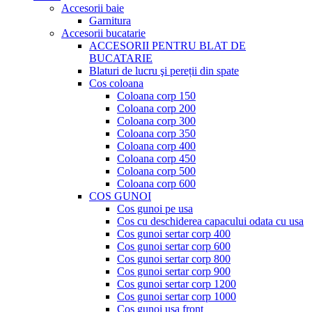
Accesorii baie
Garnitura
Accesorii bucatarie
ACCESORII PENTRU BLAT DE
BUCATARIE
Blaturi de lucru şi pereții din spate
Cos coloana
Coloana corp 150
Coloana corp 200
Coloana corp 300
Coloana corp 350
Coloana corp 400
Coloana corp 450
Coloana corp 500
Coloana corp 600
COS GUNOI
Cos gunoi pe usa
Cos cu deschiderea capacului odata cu usa
Cos gunoi sertar corp 400
Cos gunoi sertar corp 600
Cos gunoi sertar corp 800
Cos gunoi sertar corp 900
Cos gunoi sertar corp 1200
Cos gunoi sertar corp 1000
Cos gunoi usa front