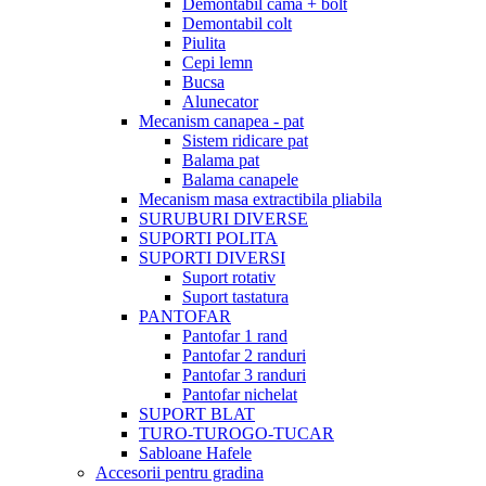
Demontabil cama + bolt
Demontabil colt
Piulita
Cepi lemn
Bucsa
Alunecator
Mecanism canapea - pat
Sistem ridicare pat
Balama pat
Balama canapele
Mecanism masa extractibila pliabila
SURUBURI DIVERSE
SUPORTI POLITA
SUPORTI DIVERSI
Suport rotativ
Suport tastatura
PANTOFAR
Pantofar 1 rand
Pantofar 2 randuri
Pantofar 3 randuri
Pantofar nichelat
SUPORT BLAT
TURO-TUROGO-TUCAR
Sabloane Hafele
Accesorii pentru gradina