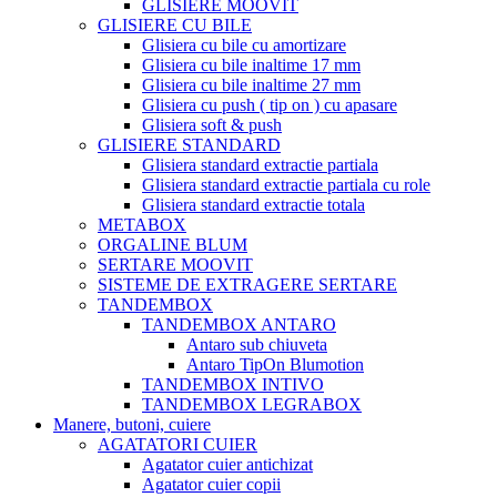
GLISIERE MOOVIT
GLISIERE CU BILE
Glisiera cu bile cu amortizare
Glisiera cu bile inaltime 17 mm
Glisiera cu bile inaltime 27 mm
Glisiera cu push ( tip on ) cu apasare
Glisiera soft & push
GLISIERE STANDARD
Glisiera standard extractie partiala
Glisiera standard extractie partiala cu role
Glisiera standard extractie totala
METABOX
ORGALINE BLUM
SERTARE MOOVIT
SISTEME DE EXTRAGERE SERTARE
TANDEMBOX
TANDEMBOX ANTARO
Antaro sub chiuveta
Antaro TipOn Blumotion
TANDEMBOX INTIVO
TANDEMBOX LEGRABOX
Manere, butoni, cuiere
AGATATORI CUIER
Agatator cuier antichizat
Agatator cuier copii