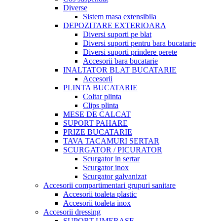
Diverse
Sistem masa extensibila
DEPOZITARE EXTERIOARA
Diversi suporti pe blat
Diversi suporti pentru bara bucatarie
Diversi suporti prindere perete
Accesorii bara bucatarie
INALTATOR BLAT BUCATARIE
Accesorii
PLINTA BUCATARIE
Coltar plinta
Clips plinta
MESE DE CALCAT
SUPORT PAHARE
PRIZE BUCATARIE
TAVA TACAMURI SERTAR
SCURGATOR / PICURATOR
Scurgator in sertar
Scurgator inox
Scurgator galvanizat
Accesorii compartimentari grupuri sanitare
Accesorii toaleta plastic
Accesorii toaleta inox
Accesorii dressing
SUPORT UMERASE