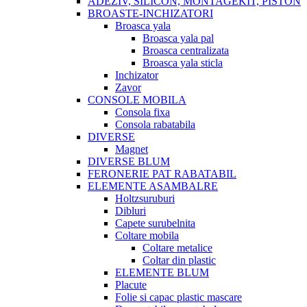
ADEZIV, SILICON, MONTAGEKIT, PISTON
BROASTE-INCHIZATORI
Broasca yala
Broasca yala pal
Broasca centralizata
Broasca yala sticla
Inchizator
Zavor
CONSOLE MOBILA
Consola fixa
Consola rabatabila
DIVERSE
Magnet
DIVERSE BLUM
FERONERIE PAT RABATABIL
ELEMENTE ASAMBALRE
Holtzsuruburi
Dibluri
Capete surubelnita
Coltare mobila
Coltare metalice
Coltar din plastic
ELEMENTE BLUM
Placute
Folie si capac plastic mascare