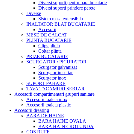
Diversi suporti pentru bara bucatarie
Diversi suporti prindere perete
Diverse
Sistem masa extensibila
INALTATOR BLAT BUCATARIE
Accesorii
MESE DE CALCAT
PLINTA BUCATARIE
Clips plinta
Coltar plinta
PRIZE BUCATARIE
SCURGATOR / PICURATOR
Scurgator galvanizat
Scurgator in sertar
Scurgator inox
SUPORT PAHARE
TAVA TACAMURI SERTAR
Accesorii compartimentari grupuri sanitare
Accesorii toaleta inox
Accesorii toaleta plastic
Accesorii dressing
BARA DE HAINE
BARA HAINE OVALA
BARA HAINE ROTUNDA
COS RUFE