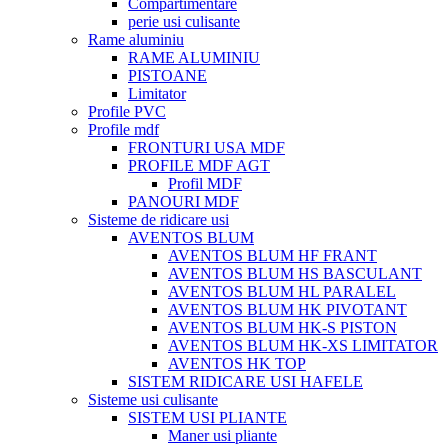
Compartimentare
perie usi culisante
Rame aluminiu
RAME ALUMINIU
PISTOANE
Limitator
Profile PVC
Profile mdf
FRONTURI USA MDF
PROFILE MDF AGT
Profil MDF
PANOURI MDF
Sisteme de ridicare usi
AVENTOS BLUM
AVENTOS BLUM HF FRANT
AVENTOS BLUM HS BASCULANT
AVENTOS BLUM HL PARALEL
AVENTOS BLUM HK PIVOTANT
AVENTOS BLUM HK-S PISTON
AVENTOS BLUM HK-XS LIMITATOR
AVENTOS HK TOP
SISTEM RIDICARE USI HAFELE
Sisteme usi culisante
SISTEM USI PLIANTE
Maner usi pliante