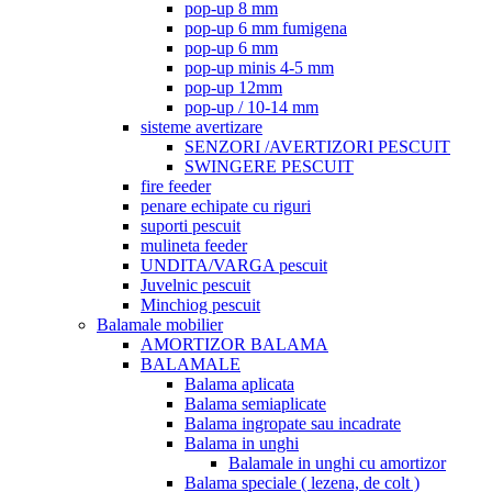
pop-up 8 mm
pop-up 6 mm fumigena
pop-up 6 mm
pop-up minis 4-5 mm
pop-up 12mm
pop-up / 10-14 mm
sisteme avertizare
SENZORI /AVERTIZORI PESCUIT
SWINGERE PESCUIT
fire feeder
penare echipate cu riguri
suporti pescuit
mulineta feeder
UNDITA/VARGA pescuit
Juvelnic pescuit
Minchiog pescuit
Balamale mobilier
AMORTIZOR BALAMA
BALAMALE
Balama aplicata
Balama semiaplicate
Balama ingropate sau incadrate
Balama in unghi
Balamale in unghi cu amortizor
Balama speciale ( lezena, de colt )