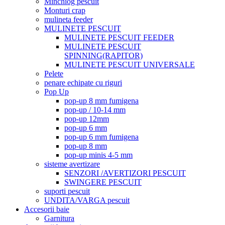
Minchiog pescuit
Monturi crap
mulineta feeder
MULINETE PESCUIT
MULINETE PESCUIT FEEDER
MULINETE PESCUIT
SPINNING(RAPITOR)
MULINETE PESCUIT UNIVERSALE
Pelete
penare echipate cu riguri
Pop Up
pop-up 8 mm fumigena
pop-up / 10-14 mm
pop-up 12mm
pop-up 6 mm
pop-up 6 mm fumigena
pop-up 8 mm
pop-up minis 4-5 mm
sisteme avertizare
SENZORI /AVERTIZORI PESCUIT
SWINGERE PESCUIT
suporti pescuit
UNDITA/VARGA pescuit
Accesorii baie
Garnitura