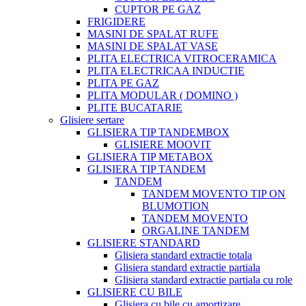
CUPTOR PE GAZ
FRIGIDERE
MASINI DE SPALAT RUFE
MASINI DE SPALAT VASE
PLITA ELECTRICA VITROCERAMICA
PLITA ELECTRICAA INDUCTIE
PLITA PE GAZ
PLITA MODULAR ( DOMINO )
PLITE BUCATARIE
Glisiere sertare
GLISIERA TIP TANDEMBOX
GLISIERE MOOVIT
GLISIERA TIP METABOX
GLISIERA TIP TANDEM
TANDEM
TANDEM MOVENTO TIP ON
BLUMOTION
TANDEM MOVENTO
ORGALINE TANDEM
GLISIERE STANDARD
Glisiera standard extractie totala
Glisiera standard extractie partiala
Glisiera standard extractie partiala cu role
GLISIERE CU BILE
Glisiera cu bile cu amortizare