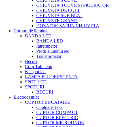
CHIUVETA 3 CUVE
CHIUVETA 3 CUVE SI PICURATOR
CHIUVETA DE COLT
CHIUVETA SUB BLAT
CHIUVETE GRANIT
DOZATOR SAPUN CHIUVETA
Corpuri de iluminat
BANDA LED
BANDA LED
Intrerupator
Profil aluminiu led
Transformator
Becuri
Corp Tub neon
Kit spot led
LAMPA FLUORESCENTA
SPOT LED
SPOTURI
BECURI
Electrocasnice
CUPTOR BUCATARIE
Cuptoare Teka
CUPTOR COMPACT
CUPTOR ELECTRIC
CUPTOR MICROUNDE