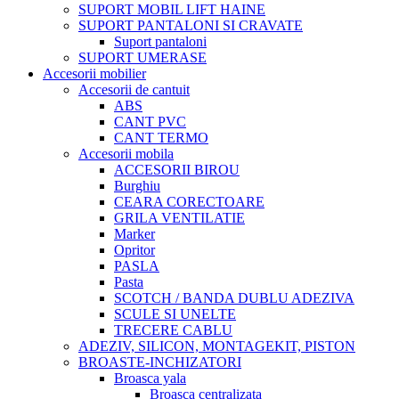
SUPORT MOBIL LIFT HAINE
SUPORT PANTALONI SI CRAVATE
Suport pantaloni
SUPORT UMERASE
Accesorii mobilier
Accesorii de cantuit
ABS
CANT PVC
CANT TERMO
Accesorii mobila
ACCESORII BIROU
Burghiu
CEARA CORECTOARE
GRILA VENTILATIE
Marker
Opritor
PASLA
Pasta
SCOTCH / BANDA DUBLU ADEZIVA
SCULE SI UNELTE
TRECERE CABLU
ADEZIV, SILICON, MONTAGEKIT, PISTON
BROASTE-INCHIZATORI
Broasca yala
Broasca centralizata