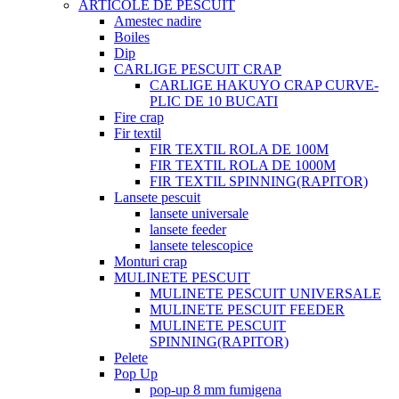
ARTICOLE DE PESCUIT
Amestec nadire
Boiles
Dip
CARLIGE PESCUIT CRAP
CARLIGE HAKUYO CRAP CURVE-
PLIC DE 10 BUCATI
Fire crap
Fir textil
FIR TEXTIL ROLA DE 100M
FIR TEXTIL ROLA DE 1000M
FIR TEXTIL SPINNING(RAPITOR)
Lansete pescuit
lansete universale
lansete feeder
lansete telescopice
Monturi crap
MULINETE PESCUIT
MULINETE PESCUIT UNIVERSALE
MULINETE PESCUIT FEEDER
MULINETE PESCUIT
SPINNING(RAPITOR)
Pelete
Pop Up
pop-up 8 mm fumigena