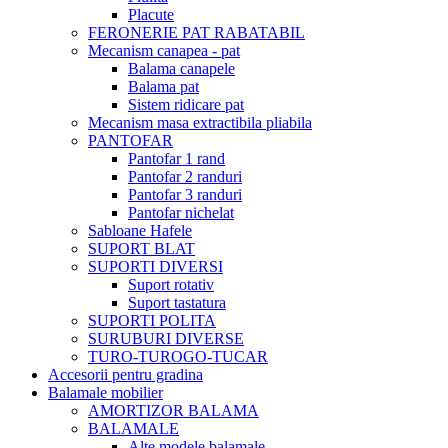
Placute
FERONERIE PAT RABATABIL
Mecanism canapea - pat
Balama canapele
Balama pat
Sistem ridicare pat
Mecanism masa extractibila pliabila
PANTOFAR
Pantofar 1 rand
Pantofar 2 randuri
Pantofar 3 randuri
Pantofar nichelat
Sabloane Hafele
SUPORT BLAT
SUPORTI DIVERSI
Suport rotativ
Suport tastatura
SUPORTI POLITA
SURUBURI DIVERSE
TURO-TUROGO-TUCAR
Accesorii pentru gradina
Balamale mobilier
AMORTIZOR BALAMA
BALAMALE
Alte modele balamale