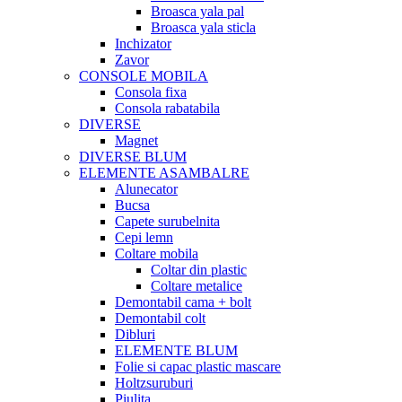
Broasca yala pal
Broasca yala sticla
Inchizator
Zavor
CONSOLE MOBILA
Consola fixa
Consola rabatabila
DIVERSE
Magnet
DIVERSE BLUM
ELEMENTE ASAMBALRE
Alunecator
Bucsa
Capete surubelnita
Cepi lemn
Coltare mobila
Coltar din plastic
Coltare metalice
Demontabil cama + bolt
Demontabil colt
Dibluri
ELEMENTE BLUM
Folie si capac plastic mascare
Holtzsuruburi
Piulita