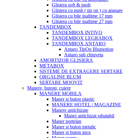
Glisiera soft & push
Glisiera cu push ( tip on ) cu apasare
Glisiera cu bile inaltime 17 mm
Glisiera cu bile inaltime 27 mm
TANDEMBOX
TANDEMBOX INTIVO
TANDEMBOX LEGRABOX
TANDEMBOX ANTARO
Antaro TipOn Blumotion
Antaro sub chiuveta
AMORTIZOR GLISIERA
METABOX
SISTEME DE EXTRAGERE SERTARE
ORGALINE BLUM
SERTARE MOOVIT
Manere, butoni, cuiere
MANERE MOBILA
Maner si buton plastic
MANERE HOTEL / MAGAZINE
Manere antichizate
Maner antichizat rabatabil
Maner portelan
Maner si buton metalic
Maner si buton inox
Maner negru