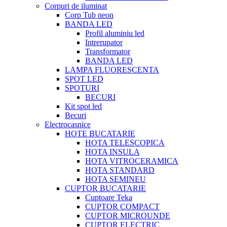
Corpuri de iluminat
Corp Tub neon
BANDA LED
Profil aluminiu led
Intrerupator
Transformator
BANDA LED
LAMPA FLUORESCENTA
SPOT LED
SPOTURI
BECURI
Kit spot led
Becuri
Electrocasnice
HOTE BUCATARIE
HOTA TELESCOPICA
HOTA INSULA
HOTA VITROCERAMICA
HOTA STANDARD
HOTA SEMINEU
CUPTOR BUCATARIE
Cuptoare Teka
CUPTOR COMPACT
CUPTOR MICROUNDE
CUPTOR ELECTRIC