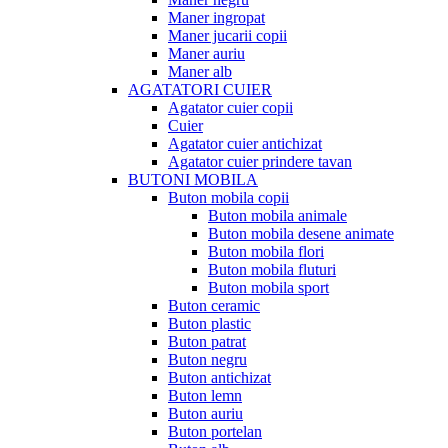
Maner ingropat
Maner jucarii copii
Maner auriu
Maner alb
AGATATORI CUIER
Agatator cuier copii
Cuier
Agatator cuier antichizat
Agatator cuier prindere tavan
BUTONI MOBILA
Buton mobila copii
Buton mobila animale
Buton mobila desene animate
Buton mobila flori
Buton mobila fluturi
Buton mobila sport
Buton ceramic
Buton plastic
Buton patrat
Buton negru
Buton antichizat
Buton lemn
Buton auriu
Buton portelan