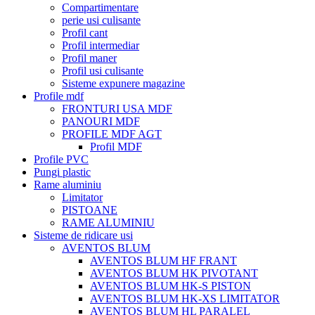
Compartimentare
perie usi culisante
Profil cant
Profil intermediar
Profil maner
Profil usi culisante
Sisteme expunere magazine
Profile mdf
FRONTURI USA MDF
PANOURI MDF
PROFILE MDF AGT
Profil MDF
Profile PVC
Pungi plastic
Rame aluminiu
Limitator
PISTOANE
RAME ALUMINIU
Sisteme de ridicare usi
AVENTOS BLUM
AVENTOS BLUM HF FRANT
AVENTOS BLUM HK PIVOTANT
AVENTOS BLUM HK-S PISTON
AVENTOS BLUM HK-XS LIMITATOR
AVENTOS BLUM HL PARALEL