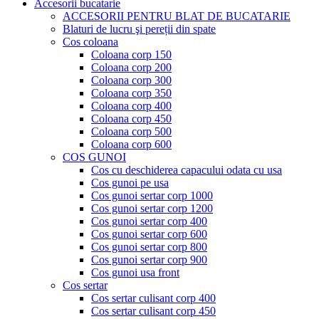
Accesorii bucatarie
ACCESORII PENTRU BLAT DE BUCATARIE
Blaturi de lucru şi pereții din spate
Cos coloana
Coloana corp 150
Coloana corp 200
Coloana corp 300
Coloana corp 350
Coloana corp 400
Coloana corp 450
Coloana corp 500
Coloana corp 600
COS GUNOI
Cos cu deschiderea capacului odata cu usa
Cos gunoi pe usa
Cos gunoi sertar corp 1000
Cos gunoi sertar corp 1200
Cos gunoi sertar corp 400
Cos gunoi sertar corp 600
Cos gunoi sertar corp 800
Cos gunoi sertar corp 900
Cos gunoi usa front
Cos sertar
Cos sertar culisant corp 400
Cos sertar culisant corp 450