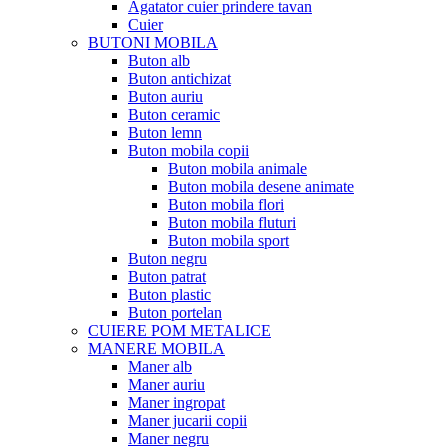
Agatator cuier prindere tavan
Cuier
BUTONI MOBILA
Buton alb
Buton antichizat
Buton auriu
Buton ceramic
Buton lemn
Buton mobila copii
Buton mobila animale
Buton mobila desene animate
Buton mobila flori
Buton mobila fluturi
Buton mobila sport
Buton negru
Buton patrat
Buton plastic
Buton portelan
CUIERE POM METALICE
MANERE MOBILA
Maner alb
Maner auriu
Maner ingropat
Maner jucarii copii
Maner negru