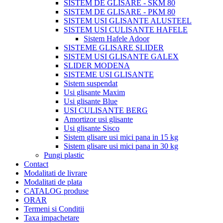
SISTEM DE GLISARE - SKM 80
SISTEM DE GLISARE - PKM 80
SISTEM USI GLISANTE ALUSTEEL
SISTEM USI CULISANTE HAFELE
Sistem Hafele Adoor
SISTEME GLISARE SLIDER
SISTEM USI GLISANTE GALEX
SLIDER MODENA
SISTEME USI GLISANTE
Sistem suspendat
Usi glisante Maxim
Usi glisante Blue
USI CULISANTE BERG
Amortizor usi glisante
Usi glisante Sisco
Sistem glisare usi mici pana in 15 kg
Sistem glisare usi mici pana in 30 kg
Pungi plastic
Contact
Modalitati de livrare
Modalitati de plata
CATALOG produse
ORAR
Termeni si Conditii
Taxa impachetare