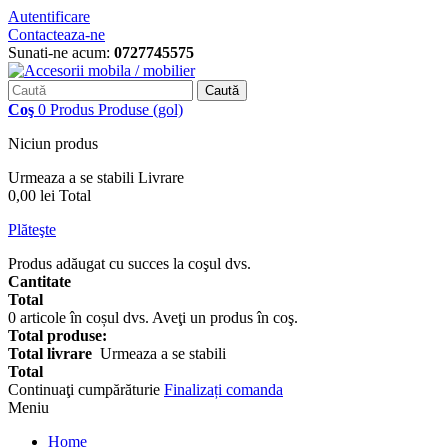
Autentificare
Contacteaza-ne
Sunati-ne acum:
0727745575
Caută
Coş
0
Produs
Produse
(gol)
Niciun produs
Urmeaza a se stabili
Livrare
0,00 lei
Total
Plăteşte
Produs adăugat cu succes la coşul dvs.
Cantitate
Total
0
articole în coșul dvs.
Aveţi un produs în coş.
Total produse:
Total livrare
Urmeaza a se stabili
Total
Continuaţi cumpărăturie
Finalizați comanda
Meniu
Home