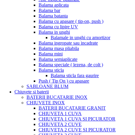
Balama aplicata
Balama bar
Balama batanta
Balama cu apasare ( tip-on, push )
Balama cu lipire UV
Balama in unghi
Balamale in unghi cu amortizor
Balama ingropate sau incadrate
Balama masa pliabila
Balama mini
Balama semiaplicate
Balama speciale ( lezena, de colt )
Balama sticla
Balama sticla fara gaurire
Push ( Tip On ) cu apasare
SABLOANE BLUM
Chiuvete si baterii
BATERII BUCATARIE INOX
CHIUVETE INOX
BATERII BUCATARIE GRANIT
CHIUVETA 1 CUVA
CHIUVETA 1 CUVA SI PICURATOR
CHIUVETA 2 CUVE
CHIUVETA 2 CUVE SI PICURATOR