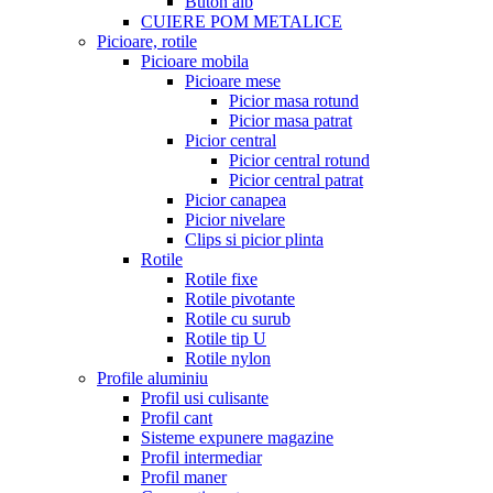
Buton alb
CUIERE POM METALICE
Picioare, rotile
Picioare mobila
Picioare mese
Picior masa rotund
Picior masa patrat
Picior central
Picior central rotund
Picior central patrat
Picior canapea
Picior nivelare
Clips si picior plinta
Rotile
Rotile fixe
Rotile pivotante
Rotile cu surub
Rotile tip U
Rotile nylon
Profile aluminiu
Profil usi culisante
Profil cant
Sisteme expunere magazine
Profil intermediar
Profil maner