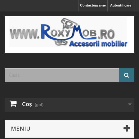
Contacteaza-ne
Autentificare
Coş
(gol)
MENIU