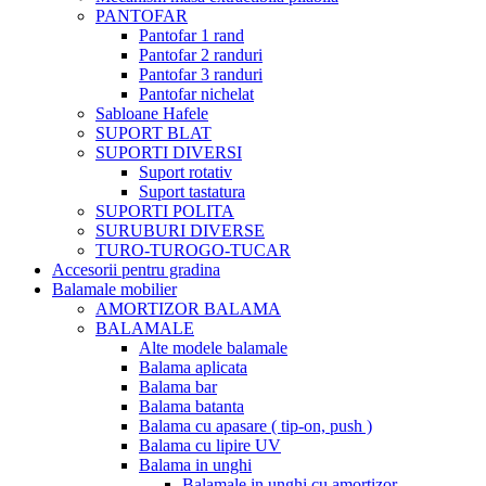
PANTOFAR
Pantofar 1 rand
Pantofar 2 randuri
Pantofar 3 randuri
Pantofar nichelat
Sabloane Hafele
SUPORT BLAT
SUPORTI DIVERSI
Suport rotativ
Suport tastatura
SUPORTI POLITA
SURUBURI DIVERSE
TURO-TUROGO-TUCAR
Accesorii pentru gradina
Balamale mobilier
AMORTIZOR BALAMA
BALAMALE
Alte modele balamale
Balama aplicata
Balama bar
Balama batanta
Balama cu apasare ( tip-on, push )
Balama cu lipire UV
Balama in unghi
Balamale in unghi cu amortizor