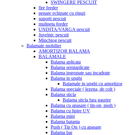
SWINGERE PESCUIT
fire feeder
penare echipate cu riguri
suporti pescuit
mulineta feeder
UNDITA/VARGA pescuit
Juvelnic pescuit
Minchiog pescuit
Balamale mobilier
AMORTIZOR BALAMA
BALAMALE
Balama aplicata
Balama semiaplicate
Balama ingropate sau incadrate
Balama in unghi
Balamale in unghi cu amortizor
Balama speciale ( lezena, de colt )
Balama sticla
Balama sticla fara gaurire
Balama cu apasare ( tip-on, push )
Balama cu lipire UV
Balama mini
Balama batanta
Push ( Tip On ) cu apasare
Balama bar