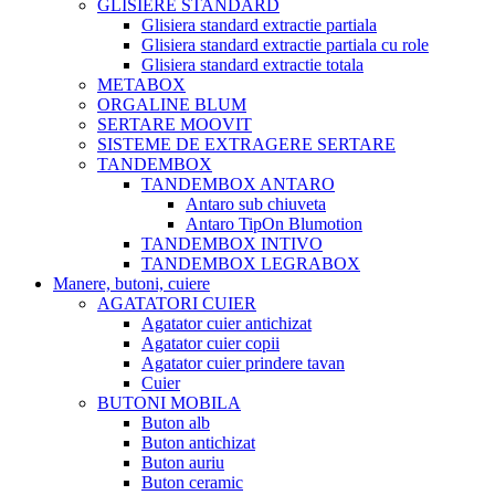
GLISIERE STANDARD
Glisiera standard extractie partiala
Glisiera standard extractie partiala cu role
Glisiera standard extractie totala
METABOX
ORGALINE BLUM
SERTARE MOOVIT
SISTEME DE EXTRAGERE SERTARE
TANDEMBOX
TANDEMBOX ANTARO
Antaro sub chiuveta
Antaro TipOn Blumotion
TANDEMBOX INTIVO
TANDEMBOX LEGRABOX
Manere, butoni, cuiere
AGATATORI CUIER
Agatator cuier antichizat
Agatator cuier copii
Agatator cuier prindere tavan
Cuier
BUTONI MOBILA
Buton alb
Buton antichizat
Buton auriu
Buton ceramic