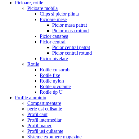
Picioare, rotile
Picioare mobila
Clips si picior plinta
Picioare mese
Picior masa patrat
Picior masa rotund
Picior canapea
Picior central
Picior central patrat
Picior central rotund
Picior nivelare
Rotile
Rotile cu surub
Rotile fixe
Rotile nylon
Rotile pivotante
Rotile tip U
Profile aluminiu
Compartimentare
perie usi culisante
Profil cant
Profil intermediar
Profil maner
Profil usi culisante
Sisteme expunere magazine