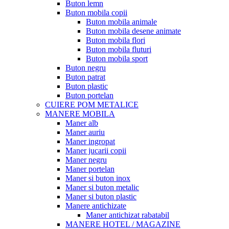
Buton lemn
Buton mobila copii
Buton mobila animale
Buton mobila desene animate
Buton mobila flori
Buton mobila fluturi
Buton mobila sport
Buton negru
Buton patrat
Buton plastic
Buton portelan
CUIERE POM METALICE
MANERE MOBILA
Maner alb
Maner auriu
Maner ingropat
Maner jucarii copii
Maner negru
Maner portelan
Maner si buton inox
Maner si buton metalic
Maner si buton plastic
Manere antichizate
Maner antichizat rabatabil
MANERE HOTEL / MAGAZINE