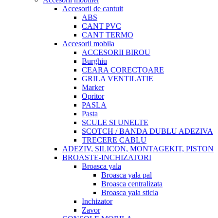
Accesorii de cantuit
ABS
CANT PVC
CANT TERMO
Accesorii mobila
ACCESORII BIROU
Burghiu
CEARA CORECTOARE
GRILA VENTILATIE
Marker
Opritor
PASLA
Pasta
SCULE SI UNELTE
SCOTCH / BANDA DUBLU ADEZIVA
TRECERE CABLU
ADEZIV, SILICON, MONTAGEKIT, PISTON
BROASTE-INCHIZATORI
Broasca yala
Broasca yala pal
Broasca centralizata
Broasca yala sticla
Inchizator
Zavor