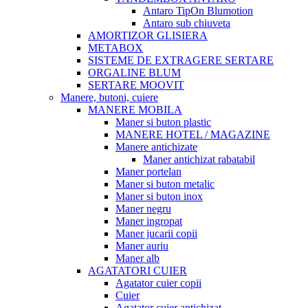
Antaro TipOn Blumotion
Antaro sub chiuveta
AMORTIZOR GLISIERA
METABOX
SISTEME DE EXTRAGERE SERTARE
ORGALINE BLUM
SERTARE MOOVIT
Manere, butoni, cuiere
MANERE MOBILA
Maner si buton plastic
MANERE HOTEL / MAGAZINE
Manere antichizate
Maner antichizat rabatabil
Maner portelan
Maner si buton metalic
Maner si buton inox
Maner negru
Maner ingropat
Maner jucarii copii
Maner auriu
Maner alb
AGATATORI CUIER
Agatator cuier copii
Cuier
Agatator cuier antichizat