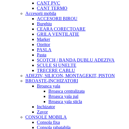
CANT PVC
CANT TERMO
Accesorii mobila
ACCESORII BIROU
Burghiu
CEARA CORECTOARE
GRILA VENTILATIE
Marker
Opritor
PASLA
Pasta
SCOTCH / BANDA DUBLU ADEZIVA
SCULE SI UNELTE
TRECERE CABLU
ADEZIV, SILICON, MONTAGEKIT, PISTON
BROASTE-INCHIZATORI
Broasca yala
Broasca centralizata
Broasca yala pal
Broasca yala sticla
Inchizator
Zavor
CONSOLE MOBILA
Consola fixa
Consola rabatabila