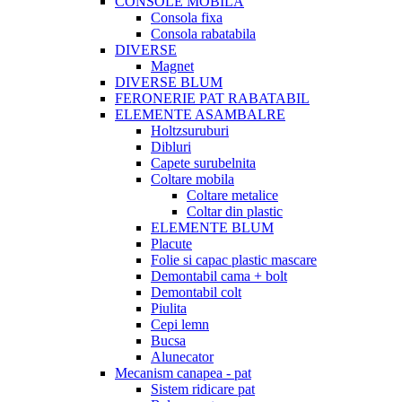
CONSOLE MOBILA
Consola fixa
Consola rabatabila
DIVERSE
Magnet
DIVERSE BLUM
FERONERIE PAT RABATABIL
ELEMENTE ASAMBALRE
Holtzsuruburi
Dibluri
Capete surubelnita
Coltare mobila
Coltare metalice
Coltar din plastic
ELEMENTE BLUM
Placute
Folie si capac plastic mascare
Demontabil cama + bolt
Demontabil colt
Piulita
Cepi lemn
Bucsa
Alunecator
Mecanism canapea - pat
Sistem ridicare pat