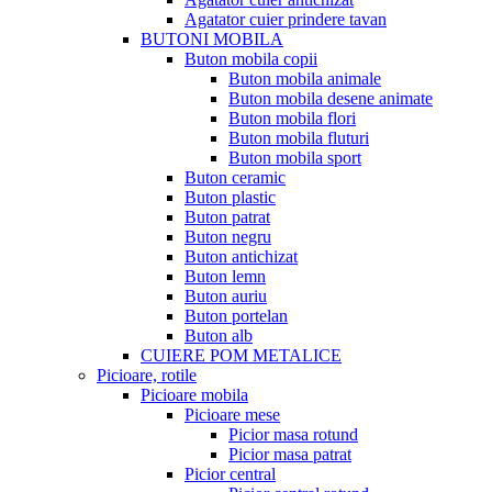
Agatator cuier prindere tavan
BUTONI MOBILA
Buton mobila copii
Buton mobila animale
Buton mobila desene animate
Buton mobila flori
Buton mobila fluturi
Buton mobila sport
Buton ceramic
Buton plastic
Buton patrat
Buton negru
Buton antichizat
Buton lemn
Buton auriu
Buton portelan
Buton alb
CUIERE POM METALICE
Picioare, rotile
Picioare mobila
Picioare mese
Picior masa rotund
Picior masa patrat
Picior central