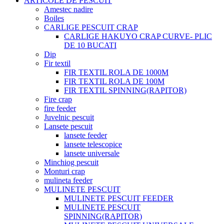
ARTICOLE DE PESCUIT
Amestec nadire
Boiles
CARLIGE PESCUIT CRAP
CARLIGE HAKUYO CRAP CURVE- PLIC
DE 10 BUCATI
Dip
Fir textil
FIR TEXTIL ROLA DE 1000M
FIR TEXTIL ROLA DE 100M
FIR TEXTIL SPINNING(RAPITOR)
Fire crap
fire feeder
Juvelnic pescuit
Lansete pescuit
lansete feeder
lansete telescopice
lansete universale
Minchiog pescuit
Monturi crap
mulineta feeder
MULINETE PESCUIT
MULINETE PESCUIT FEEDER
MULINETE PESCUIT
SPINNING(RAPITOR)