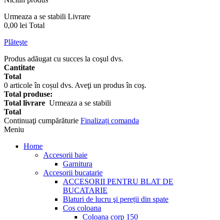
Urmeaza a se stabili
Livrare
0,00 lei
Total
Plăteşte
Produs adăugat cu succes la coşul dvs.
Cantitate
Total
0
articole în coșul dvs.
Aveţi un produs în coş.
Total produse:
Total livrare
Urmeaza a se stabili
Total
Continuaţi cumpărăturie
Finalizați comanda
Meniu
Home
Accesorii baie
Garnitura
Accesorii bucatarie
ACCESORII PENTRU BLAT DE
BUCATARIE
Blaturi de lucru şi pereții din spate
Cos coloana
Coloana corp 150