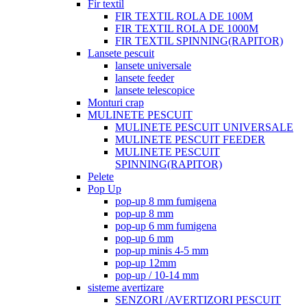
Fir textil
FIR TEXTIL ROLA DE 100M
FIR TEXTIL ROLA DE 1000M
FIR TEXTIL SPINNING(RAPITOR)
Lansete pescuit
lansete universale
lansete feeder
lansete telescopice
Monturi crap
MULINETE PESCUIT
MULINETE PESCUIT UNIVERSALE
MULINETE PESCUIT FEEDER
MULINETE PESCUIT
SPINNING(RAPITOR)
Pelete
Pop Up
pop-up 8 mm fumigena
pop-up 8 mm
pop-up 6 mm fumigena
pop-up 6 mm
pop-up minis 4-5 mm
pop-up 12mm
pop-up / 10-14 mm
sisteme avertizare
SENZORI /AVERTIZORI PESCUIT