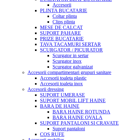
Accesorii
PLINTA BUCATARIE
Coltar plinta
Clips plinta
MESE DE CALCAT
SUPORT PAHARE
PRIZE BUCATARIE
TAVA TACAMURI SERTAR
SCURGATOR / PICURATOR
Scurgator in sertar
Scurgator inox
Scurgator galvanizat
Accesorii compartimentari grupuri sanitare
Accesorii toaleta plastic
Accesorii toaleta inox
Accesorii dressing
SUPORT UMERASE
SUPORT MOBIL LIFT HAINE
BARA DE HAINE
BARA HAINE ROTUNDA
BARA HAINE OVALA
SUPORT PANTALONI SI CRAVATE
Suport pantaloni
COS RUFE
Accesorii mobilier