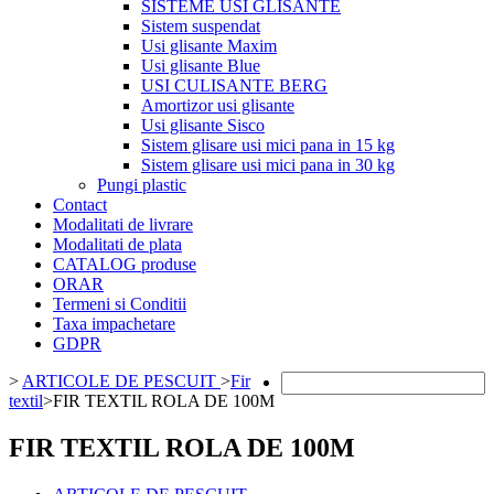
SISTEME USI GLISANTE
Sistem suspendat
Usi glisante Maxim
Usi glisante Blue
USI CULISANTE BERG
Amortizor usi glisante
Usi glisante Sisco
Sistem glisare usi mici pana in 15 kg
Sistem glisare usi mici pana in 30 kg
Pungi plastic
Contact
Modalitati de livrare
Modalitati de plata
CATALOG produse
ORAR
Termeni si Conditii
Taxa impachetare
GDPR
>
ARTICOLE DE PESCUIT
>
Fir
textil
>
FIR TEXTIL ROLA DE 100M
FIR TEXTIL ROLA DE 100M