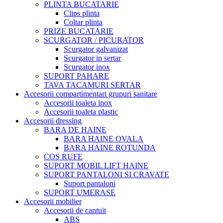
PLINTA BUCATARIE
Clips plinta
Coltar plinta
PRIZE BUCATARIE
SCURGATOR / PICURATOR
Scurgator galvanizat
Scurgator in sertar
Scurgator inox
SUPORT PAHARE
TAVA TACAMURI SERTAR
Accesorii compartimentari grupuri sanitare
Accesorii toaleta inox
Accesorii toaleta plastic
Accesorii dressing
BARA DE HAINE
BARA HAINE OVALA
BARA HAINE ROTUNDA
COS RUFE
SUPORT MOBIL LIFT HAINE
SUPORT PANTALONI SI CRAVATE
Suport pantaloni
SUPORT UMERASE
Accesorii mobilier
Accesorii de cantuit
ABS