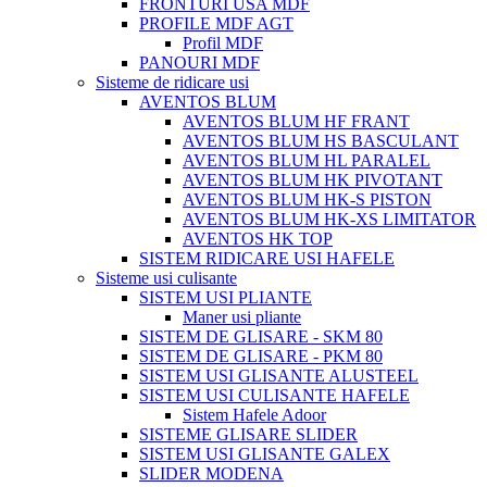
FRONTURI USA MDF
PROFILE MDF AGT
Profil MDF
PANOURI MDF
Sisteme de ridicare usi
AVENTOS BLUM
AVENTOS BLUM HF FRANT
AVENTOS BLUM HS BASCULANT
AVENTOS BLUM HL PARALEL
AVENTOS BLUM HK PIVOTANT
AVENTOS BLUM HK-S PISTON
AVENTOS BLUM HK-XS LIMITATOR
AVENTOS HK TOP
SISTEM RIDICARE USI HAFELE
Sisteme usi culisante
SISTEM USI PLIANTE
Maner usi pliante
SISTEM DE GLISARE - SKM 80
SISTEM DE GLISARE - PKM 80
SISTEM USI GLISANTE ALUSTEEL
SISTEM USI CULISANTE HAFELE
Sistem Hafele Adoor
SISTEME GLISARE SLIDER
SISTEM USI GLISANTE GALEX
SLIDER MODENA