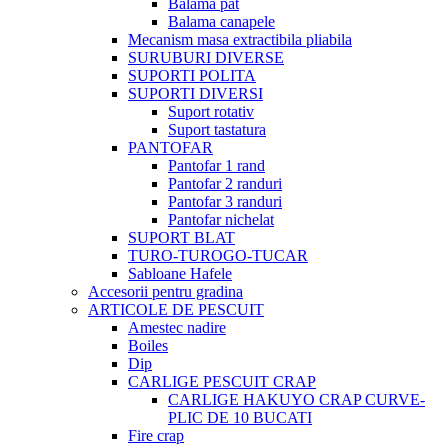
Balama pat
Balama canapele
Mecanism masa extractibila pliabila
SURUBURI DIVERSE
SUPORTI POLITA
SUPORTI DIVERSI
Suport rotativ
Suport tastatura
PANTOFAR
Pantofar 1 rand
Pantofar 2 randuri
Pantofar 3 randuri
Pantofar nichelat
SUPORT BLAT
TURO-TUROGO-TUCAR
Sabloane Hafele
Accesorii pentru gradina
ARTICOLE DE PESCUIT
Amestec nadire
Boiles
Dip
CARLIGE PESCUIT CRAP
CARLIGE HAKUYO CRAP CURVE-
PLIC DE 10 BUCATI
Fire crap