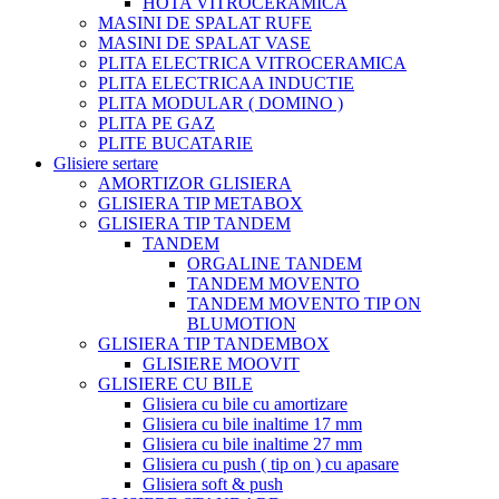
HOTA VITROCERAMICA
MASINI DE SPALAT RUFE
MASINI DE SPALAT VASE
PLITA ELECTRICA VITROCERAMICA
PLITA ELECTRICAA INDUCTIE
PLITA MODULAR ( DOMINO )
PLITA PE GAZ
PLITE BUCATARIE
Glisiere sertare
AMORTIZOR GLISIERA
GLISIERA TIP METABOX
GLISIERA TIP TANDEM
TANDEM
ORGALINE TANDEM
TANDEM MOVENTO
TANDEM MOVENTO TIP ON
BLUMOTION
GLISIERA TIP TANDEMBOX
GLISIERE MOOVIT
GLISIERE CU BILE
Glisiera cu bile cu amortizare
Glisiera cu bile inaltime 17 mm
Glisiera cu bile inaltime 27 mm
Glisiera cu push ( tip on ) cu apasare
Glisiera soft & push