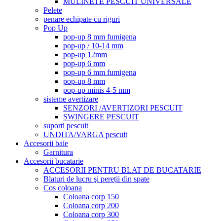
MULINETE PESCUIT UNIVERSALE
Pelete
penare echipate cu riguri
Pop Up
pop-up 8 mm fumigena
pop-up / 10-14 mm
pop-up 12mm
pop-up 6 mm
pop-up 6 mm fumigena
pop-up 8 mm
pop-up minis 4-5 mm
sisteme avertizare
SENZORI /AVERTIZORI PESCUIT
SWINGERE PESCUIT
suporti pescuit
UNDITA/VARGA pescuit
Accesorii baie
Garnitura
Accesorii bucatarie
ACCESORII PENTRU BLAT DE BUCATARIE
Blaturi de lucru şi pereții din spate
Cos coloana
Coloana corp 150
Coloana corp 200
Coloana corp 300