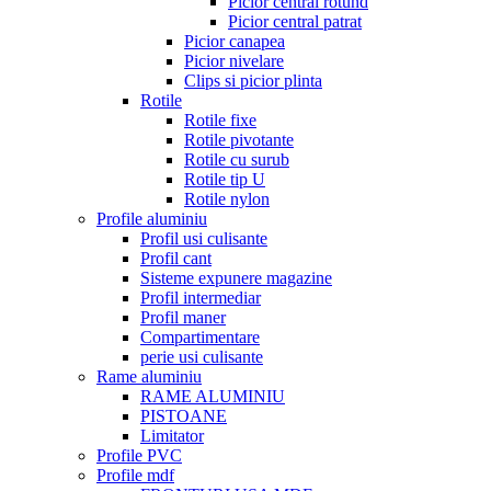
Picior central rotund
Picior central patrat
Picior canapea
Picior nivelare
Clips si picior plinta
Rotile
Rotile fixe
Rotile pivotante
Rotile cu surub
Rotile tip U
Rotile nylon
Profile aluminiu
Profil usi culisante
Profil cant
Sisteme expunere magazine
Profil intermediar
Profil maner
Compartimentare
perie usi culisante
Rame aluminiu
RAME ALUMINIU
PISTOANE
Limitator
Profile PVC
Profile mdf