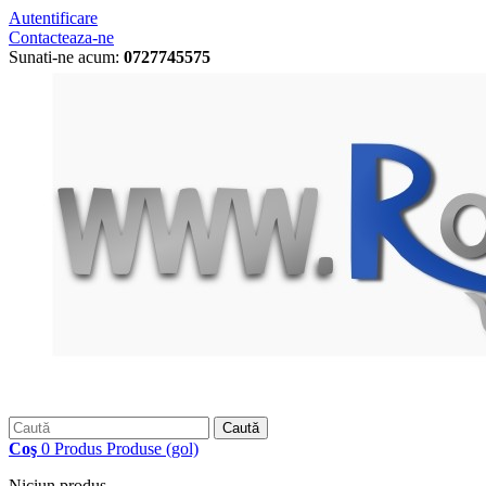
Autentificare
Contacteaza-ne
Sunati-ne acum:
0727745575
Caută
Coş
0
Produs
Produse
(gol)
Niciun produs