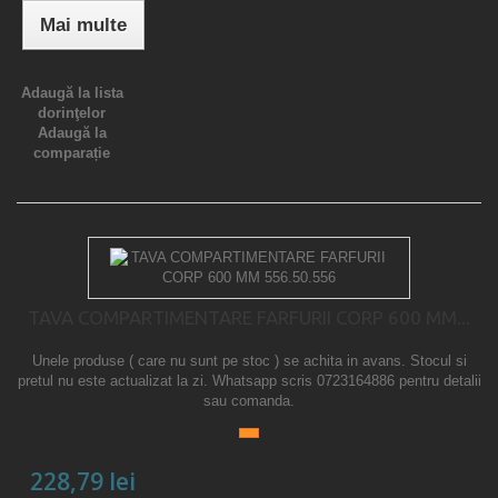
Mai multe
Adaugă la lista
dorinţelor
Adaugă la
comparație
TAVA COMPARTIMENTARE FARFURII CORP 600 MM...
Unele produse ( care nu sunt pe stoc ) se achita in avans. Stocul si
pretul nu este actualizat la zi. Whatsapp scris 0723164886 pentru detalii
sau comanda.
228,79 lei