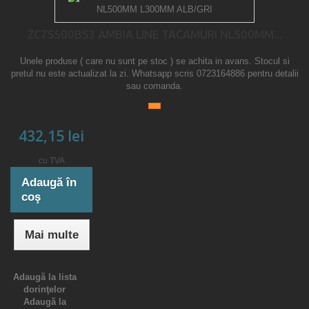
ZC7S500BS3 AMBIA LINE TACAMURI NL500MM...
Unele produse ( care nu sunt pe stoc ) se achita in avans. Stocul si
pretul nu este actualizat la zi. Whatsapp scris 0723164886 pentru detalii
sau comanda.
432,15 lei
cu TVA
Adaugă în
coş
Mai multe
Adaugă la lista
dorinţelor
Adaugă la