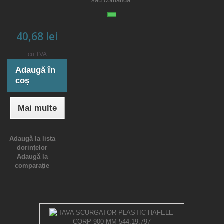
sau comanda.
40,68 lei
cu TVA
Adaugă în
coş
Mai multe
Adaugă la lista
dorinţelor
Adaugă la
comparație