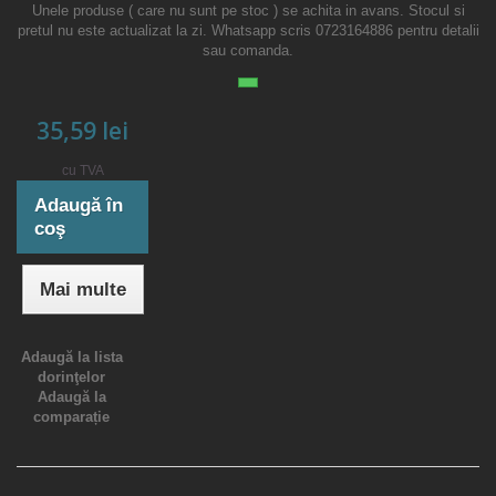
Unele produse ( care nu sunt pe stoc ) se achita in avans. Stocul si
pretul nu este actualizat la zi. Whatsapp scris 0723164886 pentru detalii
sau comanda.
35,59 lei
cu TVA
Adaugă în
coş
Mai multe
Adaugă la lista
dorinţelor
Adaugă la
comparație