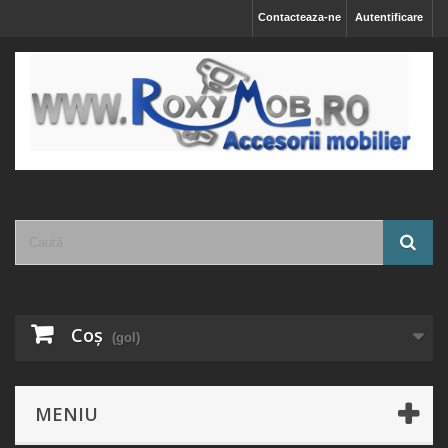
Contacteaza-ne
Autentificare
Coş
(gol)
MENIU