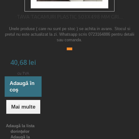
TAVA TACAMURI PLASTIC 503X498 MM GRI...
Unele produse ( care nu sunt pe stoc ) se achita in avans. Stocul si
pretul nu este actualizat la zi. Whatsapp scris 0723164886 pentru detalii
sau comanda.
40,68 lei
cu TVA
Adaugă în
coş
Mai multe
Adaugă la lista
dorinţelor
Adaugă la