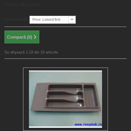
Conține 19 produse.
Sortare după
Price: Lowest first
Compară (
0
)
Se afişează 1-19 din 19 articole