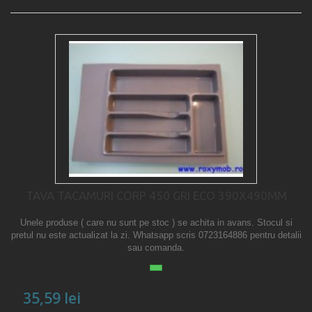
TAVA TACAMURI CORP 450 GRI ECO 390X490MM
Unele produse ( care nu sunt pe stoc ) se achita in avans. Stocul si
pretul nu este actualizat la zi. Whatsapp scris 0723164886 pentru detalii
sau comanda.
35,59 lei