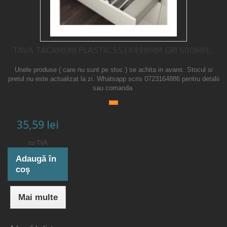
TAVA TACAMURI PLASTIC 553X498MM GRI 600MM...
Unele produse ( care nu sunt pe stoc ) se achita in avans. Stocul si
pretul nu este actualizat la zi. Whatsapp scris 0723164886 pentru detalii
sau comanda.
35,59 lei
cu TVA
Adaugă în
coş
Mai multe