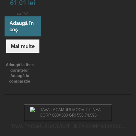
61,01 lei
cu TVA
Adaugă în
coş
Mai multe
Adaugă la lista
dorinţelor
Adaugă la
comparație
TAVA TACAMURI MOOVIT LINEA CORP 800X500...