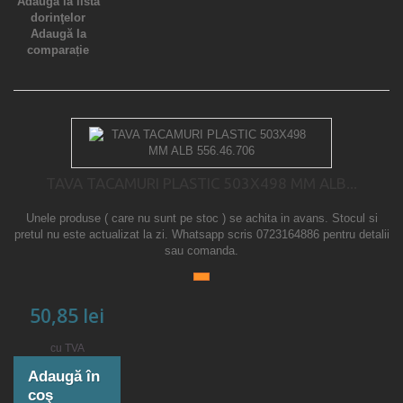
Adaugă la lista
dorinţelor
Adaugă la
comparație
TAVA TACAMURI PLASTIC 503X498 MM ALB...
Unele produse ( care nu sunt pe stoc ) se achita in avans. Stocul si
pretul nu este actualizat la zi. Whatsapp scris 0723164886 pentru detalii
sau comanda.
50,85 lei
cu TVA
Adaugă în
coş