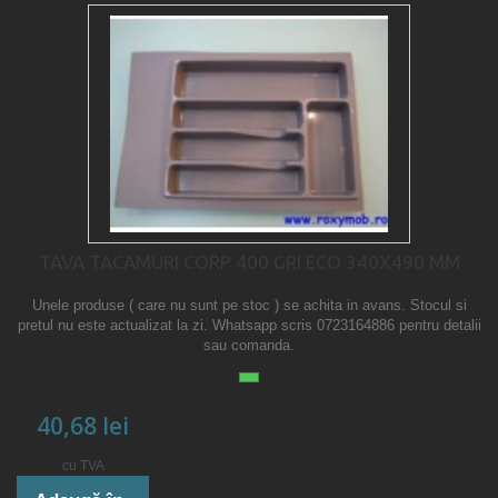
TAVA TACAMURI CORP 400 GRI ECO 340X490 MM
Unele produse ( care nu sunt pe stoc ) se achita in avans. Stocul si
pretul nu este actualizat la zi. Whatsapp scris 0723164886 pentru detalii
sau comanda.
40,68 lei
cu TVA