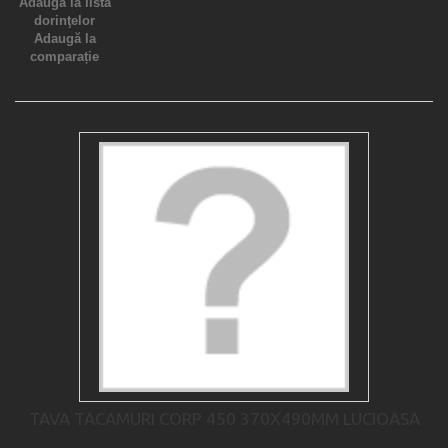
Adaugă la lista
dorinţelor
Adaugă la
comparație
TAVA TACAMURI CORP 450 370X490MM LUCIOASA