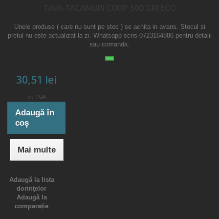
TAVA TACAMURI CORP 300 GRI ECO
Unele produse ( care nu sunt pe stoc ) se achita in avans. Stocul si
pretul nu este actualizat la zi. Whatsapp scris 0723164886 pentru detalii
sau comanda.
30,51 lei
cu TVA
Adaugă în
coş
Mai multe
Adaugă la lista
dorinţelor
Adaugă la
comparație