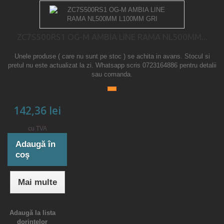
ZC7S500RS1 OG-M AMBIA LINE RAMA NL500MM...
Unele produse ( care nu sunt pe stoc ) se achita in avans. Stocul si
pretul nu este actualizat la zi. Whatsapp scris 0723164886 pentru detalii
sau comanda.
142,36 lei
cu TVA
Adaugă în
coş
Mai multe
Adaugă la lista
dorinţelor