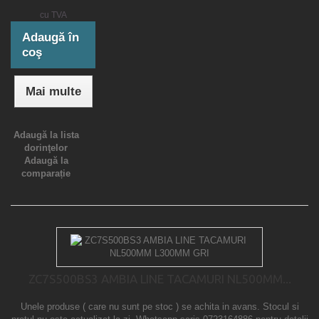
cu TVA
Adaugă în
coş
Mai multe
Adaugă la lista
dorinţelor
Adaugă la
comparație
ZC7S500BS3 AMBIA LINE TACAMURI NL500MM...
Unele produse ( care nu sunt pe stoc ) se achita in avans. Stocul si