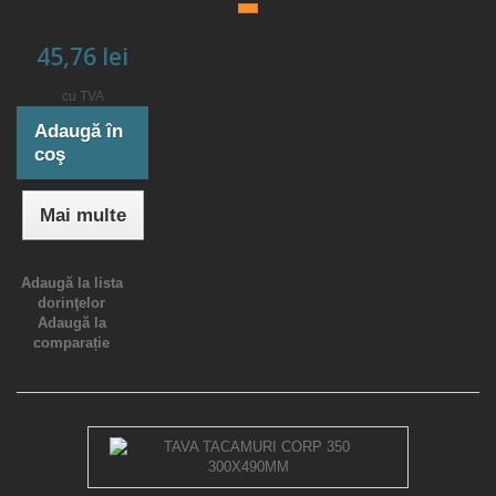
45,76 lei
cu TVA
Adaugă în
coş
Mai multe
Adaugă la lista
dorinţelor
Adaugă la
comparație