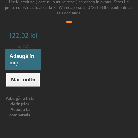
Unele produse ( care nu sunt pe stoc ) se achita in avans. Stocul si
pretul nu este actualizat la zi. Whatsapp scris 0723164886 pentru detalii
sau comanda.
122,02 lei
cu TVA
Adaugă în
coş
Mai multe
Adaugă la lista
dorinţelor
Adaugă la
comparație