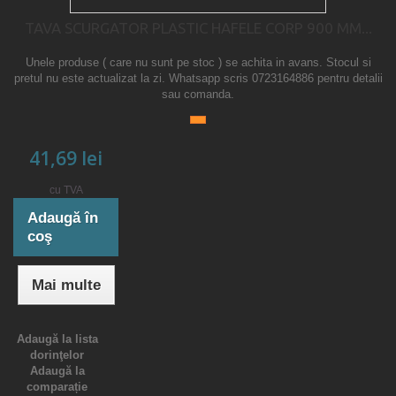
TAVA SCURGATOR PLASTIC HAFELE CORP 900 MM...
Unele produse ( care nu sunt pe stoc ) se achita in avans. Stocul si
pretul nu este actualizat la zi. Whatsapp scris 0723164886 pentru detalii
sau comanda.
41,69 lei
cu TVA
Adaugă în
coş
Mai multe
Adaugă la lista
dorinţelor
Adaugă la
comparație