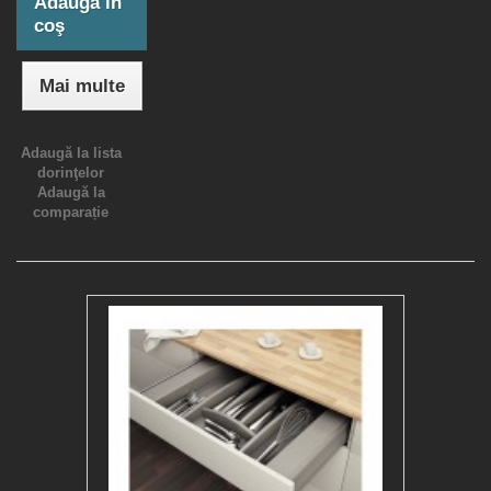
Adaugă în
coş
Mai multe
Adaugă la lista
dorinţelor
Adaugă la
comparație