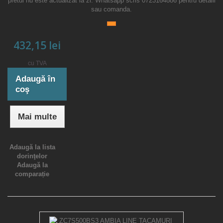
pretul nu este actualizat la zi. Whatsapp scris 0723164886 pentru detalii
sau comanda.
432,15 lei
cu TVA
Adaugă în
coş
Mai multe
Adaugă la lista
dorinţelor
Adaugă la
comparație