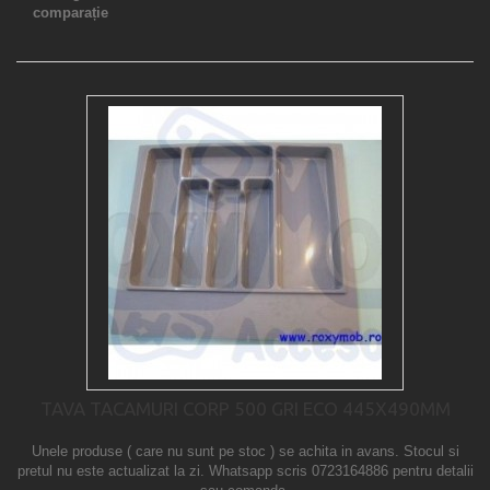
comparație
TAVA TACAMURI CORP 500 GRI ECO 445X490MM
Unele produse ( care nu sunt pe stoc ) se achita in avans. Stocul si
pretul nu este actualizat la zi. Whatsapp scris 0723164886 pentru detalii