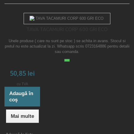
TAVA TACAMURI CORP 600 GRI ECO
Unele produse ( care nu sunt pe stoc ) se achita in avans. Stocul si
pretul nu este actualizat la zi. Whatsapp scris 0723164886 pentru detalii
sau comanda.
50,85 lei
cu TVA
Adaugă în
coş
Mai multe