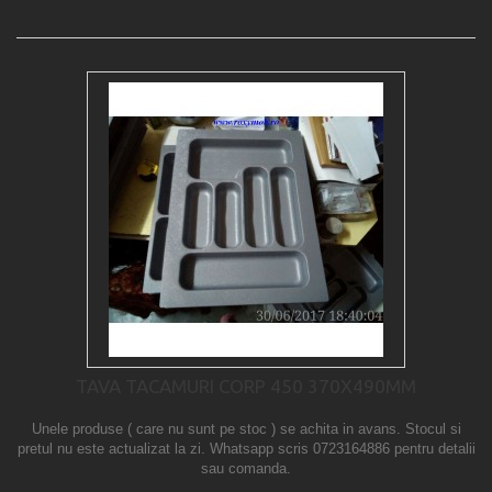
TAVA TACAMURI CORP 450 370X490MM
Unele produse ( care nu sunt pe stoc ) se achita in avans. Stocul si
pretul nu este actualizat la zi. Whatsapp scris 0723164886 pentru detalii
sau comanda.