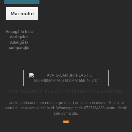
Mai multe
Adaugă la lista
dorinţelor
Adaugă la
comparație
TAVA TACAMURI PLASTIC 553X498MM ALB 600MM...
Unele produse ( care nu sunt pe stoc ) se achita in avans. Stocul si
pretul nu este actualizat la zi. Whatsapp scris 0723164886 pentru detalii
sau comanda.