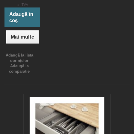
cu TVA
Adaugă în
coş
Mai multe
Adaugă la lista
dorinţelor
Adaugă la
comparație